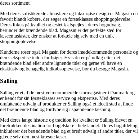
deres sortiment.
Med deres sofistikerede atmosfære og luksuriøse design er Magasin en
favorit blandt købere, der søger en førsteklasses shoppingoplevelse.
Deres fokus på kvalitet og æstetik afspejles i deres bogudvalg,
herunder det brændende blad. Magasin er det perfekte sted for
læseentusiaster, der ønsker at forkæle sig selv med en unik
shoppingoplevelse.
Kunderne roser også Magasin for deres imødekommende personale og
deres ekspertise inden for bøger. Hvis du er på udkig efter det
brændende blad eller andre lignende titler og gerne vil have en
eksklusiv og behagelig indkøbsoplevelse, bør du besøge Magasin.
Salling
Salling er et af de mest velrenommerede stormagasiner i Danmark og
er kendt for sin førsteklasses service og ekspertise. Med deres
omfattende udvalg af produkter er Salling også et ideelt sted at finde
det brændende blad og fordybe sig i spændende læsning.
Med deres lange historie og tradition for kvalitet er Salling blevet en
foretrukken destination for bogelskere i hele landet. Deres bogafdeling
inkluderer det brændende blad og et bredt udvalg af andre titler, der vil
glæde selv den mest kræsne læser.