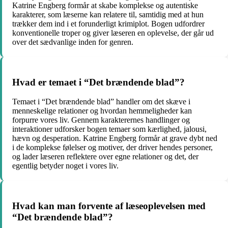
Katrine Engberg formår at skabe komplekse og autentiske
karakterer, som læserne kan relatere til, samtidig med at hun
trækker dem ind i et forunderligt krimiplot. Bogen udfordrer
konventionelle troper og giver læseren en oplevelse, der går ud
over det sædvanlige inden for genren.
Hvad er temaet i “Det brændende blad”?
Temaet i “Det brændende blad” handler om det skæve i
menneskelige relationer og hvordan hemmeligheder kan
forpurre vores liv. Gennem karakterernes handlinger og
interaktioner udforsker bogen temaer som kærlighed, jalousi,
hævn og desperation. Katrine Engberg formår at grave dybt ned
i de komplekse følelser og motiver, der driver hendes personer,
og lader læseren reflektere over egne relationer og det, der
egentlig betyder noget i vores liv.
Hvad kan man forvente af læseoplevelsen med
“Det brændende blad”?