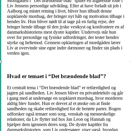
Mordgåden i “Det brændende blad” spiller en afgørende rolle i
Liv Jensens personlige udvikling. Efter at have forladt sit job i
Aalborg og mistet retning i livet, bliver hun tilbudt denne
uopklarede mordsag, der bringer nyt håb og motivation tilbage i
hendes liv. Hun bliver nødt til at tage på en farlig rejse, der
bringer hende tilbage til den jyske vestkyst og konfrontere en af
danmarkshistoriens mest dystre kapitler. Undervejs står hun
over for personlige og fysiske udfordringer, der tester hendes
styrke og heltemod. Gennem opklaringen af mordgåden lærer
Liv at overvinde sine egne indre dæmoner og finder sin plads i
verden igen.
Hvad er temaet i “Det brændende blad”?
Et centralt tema i “Det brændende blad” er retfærdighed og
jagten på sandheden. Liv Jensen bliver en privatdetektiv og går
i gang med at undersøge en uopklaret mordsag, hvor morderen
aldrig blev fundet. Hun er drevet af et ønske om at finde
sandheden og skabe retfærdighed for de berørte parter. Bogen
udforsker også temaer som sorg, venskab og menneskelige
relationer, da Liv flytter ind hos Jan Leon og Hannah og
hjælper dem igennem deres sorg. De dystre kapitler fra
danmarkshistorien, som Liv undersøger, viser også, hvordan