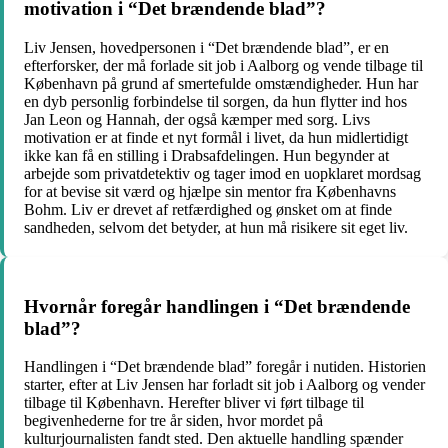
motivation i “Det brændende blad”?
Liv Jensen, hovedpersonen i “Det brændende blad”, er en
efterforsker, der må forlade sit job i Aalborg og vende tilbage til
København på grund af smertefulde omstændigheder. Hun har
en dyb personlig forbindelse til sorgen, da hun flytter ind hos
Jan Leon og Hannah, der også kæmper med sorg. Livs
motivation er at finde et nyt formål i livet, da hun midlertidigt
ikke kan få en stilling i Drabsafdelingen. Hun begynder at
arbejde som privatdetektiv og tager imod en uopklaret mordsag
for at bevise sit værd og hjælpe sin mentor fra Københavns
Bohm. Liv er drevet af retfærdighed og ønsket om at finde
sandheden, selvom det betyder, at hun må risikere sit eget liv.
Hvornår foregår handlingen i “Det brændende
blad”?
Handlingen i “Det brændende blad” foregår i nutiden. Historien
starter, efter at Liv Jensen har forladt sit job i Aalborg og vender
tilbage til København. Herefter bliver vi ført tilbage til
begivenhederne for tre år siden, hvor mordet på
kulturjournalisten fandt sted. Den aktuelle handling spænder