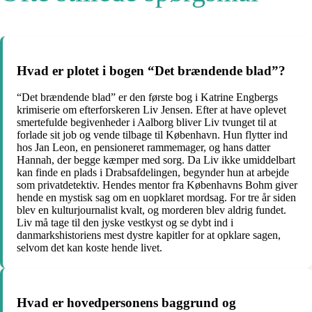
Hvad er plotet i bogen “Det brændende blad”?
“Det brændende blad” er den første bog i Katrine Engbergs
krimiserie om efterforskeren Liv Jensen. Efter at have oplevet
smertefulde begivenheder i Aalborg bliver Liv tvunget til at
forlade sit job og vende tilbage til København. Hun flytter ind
hos Jan Leon, en pensioneret rammemager, og hans datter
Hannah, der begge kæmper med sorg. Da Liv ikke umiddelbart
kan finde en plads i Drabsafdelingen, begynder hun at arbejde
som privatdetektiv. Hendes mentor fra Københavns Bohm giver
hende en mystisk sag om en uopklaret mordsag. For tre år siden
blev en kulturjournalist kvalt, og morderen blev aldrig fundet.
Liv må tage til den jyske vestkyst og se dybt ind i
danmarkshistoriens mest dystre kapitler for at opklare sagen,
selvom det kan koste hende livet.
Hvad er hovedpersonens baggrund og