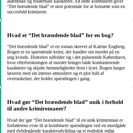
autentiske og relaterbare karakterer. Alt dette kombineret giver
“Det brændende blad” et stort potentiale for at fortsætte som en
succesfuld krimiserie.
Hvad er “Det brændende blad” for en bog?
“Det brændende blad” er en roman skrevet af Katrine Engberg.
Bogen er en spændende krimi, der handler om mordet på en
ung kvinde. Historien udfolder sig i det pulserende København,
hvor efterforskningen af mordet bringer både kontrasterende
karakterer og skjulte hemmeligheder frem i lyset. Bogen fanger
læseren med sin intense atmosfære og et plot fuld af
overraskelser, der holder spændingen i gang.
Hvad gør “Det brændende blad” unik i forhold
til andre krimiromaner?
Hvad der gør “Det brændende blad” til en unik krimiroman er
forfatterens evne til at kombinere spændingen ved en mordgåde
med dybdegående karakterudvikling og et realistisk miljø.