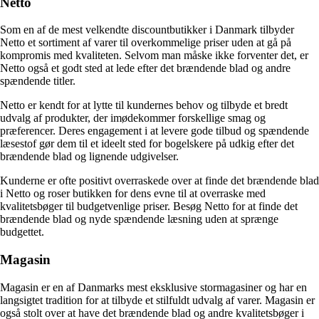
Netto
Som en af ​​de mest velkendte discountbutikker i Danmark tilbyder
Netto et sortiment af varer til overkommelige priser uden at gå på
kompromis med kvaliteten. Selvom man måske ikke forventer det, er
Netto også et godt sted at lede efter det brændende blad og andre
spændende titler.
Netto er kendt for at lytte til kundernes behov og tilbyde et bredt
udvalg af produkter, der imødekommer forskellige smag og
præferencer. Deres engagement i at levere gode tilbud og spændende
læsestof gør dem til et ideelt sted for bogelskere på udkig efter det
brændende blad og lignende udgivelser.
Kunderne er ofte positivt overraskede over at finde det brændende blad
i Netto og roser butikken for dens evne til at overraske med
kvalitetsbøger til budgetvenlige priser. Besøg Netto for at finde det
brændende blad og nyde spændende læsning uden at sprænge
budgettet.
Magasin
Magasin er en af ​​Danmarks mest eksklusive stormagasiner og har en
langsigtet tradition for at tilbyde et stilfuldt udvalg af varer. Magasin er
også stolt over at have det brændende blad og andre kvalitetsbøger i