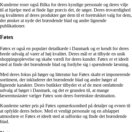
Kunderne roser også Bilka for deres kyndige personale og deres vilje
til at hjælpe med at finde lige præcis det, de søger. Deres troværdighed
og kvaliteten af deres produkter gør dem til et foretrukket valg for dem,
der ønsker at nyde det brændende blad og andre lignende
publikationer.
Føtex
Føtex er også en populær detailkæde i Danmark og er kendt for deres
brede udvalg af varer af høj kvalitet. Deres mål er at tilbyde en unik
shoppingoplevelse og skabe værdi for deres kunder. Føtex er et ideelt
sted at finde det brændende blad og fordybe sig i spændende læsning.
Med deres fokus på bøger og litteratur har Føtex skabt et imponerende
sortiment, der inkluderer det brændende blad og andre bøger af
lignende karakter. Deres butikker tilbyder et af de mest omfattende
udvalg af bøger i Danmark, og det er grunden til, at mange
læseentusiaster vælger Føtex som deres foretrukne destination.
Kunderne sætter pris på Føtex opmærksomhed på detaljer og evnen til
at opfylde deres behov. Med et venligt personale og en afslappet
atmosfære er Føtex et ideelt sted at udforske og finde det brændende
blad.