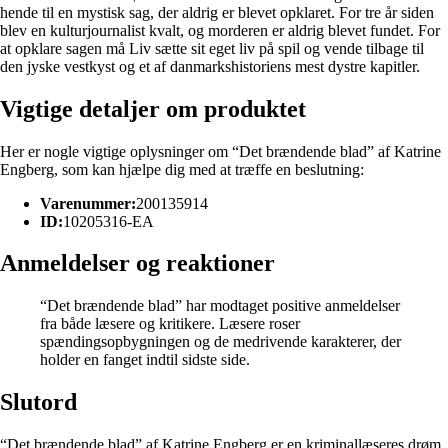
hende til en mystisk sag, der aldrig er blevet opklaret. For tre år siden
blev en kulturjournalist kvalt, og morderen er aldrig blevet fundet. For
at opklare sagen må Liv sætte sit eget liv på spil og vende tilbage til
den jyske vestkyst og et af danmarkshistoriens mest dystre kapitler.
Vigtige detaljer om produktet
Her er nogle vigtige oplysninger om “Det brændende blad” af Katrine
Engberg, som kan hjælpe dig med at træffe en beslutning:
Varenummer:
200135914
ID:
10205316-EA
Anmeldelser og reaktioner
“Det brændende blad” har modtaget positive anmeldelser
fra både læsere og kritikere. Læsere roser
spændingsopbygningen og de medrivende karakterer, der
holder en fanget indtil sidste side.
Slutord
“Det brændende blad” af Katrine Engberg er en kriminallæseres drøm.