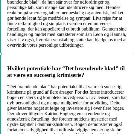
brændende blad”, da hun står over for udfordringer og
personlige tab, som mange kan identificere sig med. Hendes
reaktion på smerte og tab er menneskelig og autentisk, hvilket
gør hende let at følge medfølelse og sympati. Livs rejse for at
finde retfærdighed og sin plads i verden er en universel
fortælling, der kan appellere til et bredt publikum. Gennem sine
handlinger og mødet med karakterer som Jan Leon og Hannah,
viser Liv også, hvordan venskab og støtte kan hjælpe os med at
overvinde vores personlige udfordringer.
Hvilket potentiale har “Det brændende blad” til
at være en succesrig krimiserie?
“Det brændende blad” har potentialet til at være en succesrig
krimiserie på grund af flere årsager. For det første introducerer
bogen en stærk og kompleks hovedperson, Liv Jensen, som har
dyb personlighed og mange muligheder for udvikling. Dette
giver læserne noget at følge og investere sig i over flere bøger.
Derudover tilbyder Katrine Engberg en spændende og
atmosfærisk fortælling, der forener nutidens mysterier med
dystre kapitler i danmarkshistorien. Bogen demonstrerer også
forfatterens dygtighed til at udforske vigtige temaer og skabe