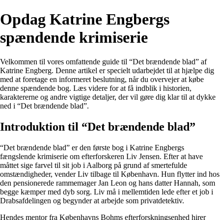
Opdag Katrine Engbergs
spændende krimiserie
Velkommen til vores omfattende guide til “Det brændende blad” af
Katrine Engberg. Denne artikel er specielt udarbejdet til at hjælpe dig
med at foretage en informeret beslutning, når du overvejer at købe
denne spændende bog. Læs videre for at få indblik i historien,
karaktererne og andre vigtige detaljer, der vil gøre dig klar til at dykke
ned i “Det brændende blad”.
Introduktion til “Det brændende blad”
“Det brændende blad” er den første bog i Katrine Engbergs
fængslende krimiserie om efterforskeren Liv Jensen. Efter at have
måttet sige farvel til sit job i Aalborg på grund af smertefulde
omstændigheder, vender Liv tilbage til København. Hun flytter ind hos
den pensionerede rammemager Jan Leon og hans datter Hannah, som
begge kæmper med dyb sorg. Liv må i mellemtiden lede efter et job i
Drabsafdelingen og begynder at arbejde som privatdetektiv.
Hendes mentor fra Københavns Bohms efterforskningsenhed hirer