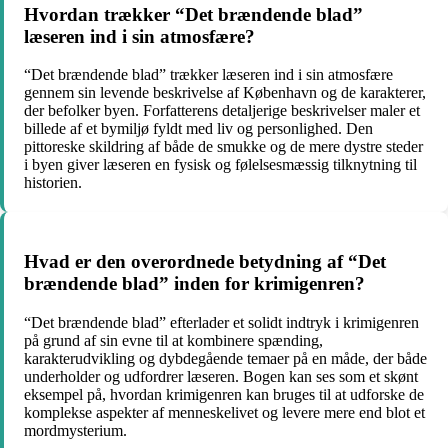
Hvordan trækker “Det brændende blad”
læseren ind i sin atmosfære?
“Det brændende blad” trækker læseren ind i sin atmosfære
gennem sin levende beskrivelse af København og de karakterer,
der befolker byen. Forfatterens detaljerige beskrivelser maler et
billede af et bymiljø fyldt med liv og personlighed. Den
pittoreske skildring af både de smukke og de mere dystre steder
i byen giver læseren en fysisk og følelsesmæssig tilknytning til
historien.
Hvad er den overordnede betydning af “Det
brændende blad” inden for krimigenren?
“Det brændende blad” efterlader et solidt indtryk i krimigenren
på grund af sin evne til at kombinere spænding,
karakterudvikling og dybdegående temaer på en måde, der både
underholder og udfordrer læseren. Bogen kan ses som et skønt
eksempel på, hvordan krimigenren kan bruges til at udforske de
komplekse aspekter af menneskelivet og levere mere end blot et
mordmysterium.