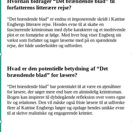
Hvordan bidrager “Det brændende blad” til
forfatterens litterære rejse?
“Det brændende blad” er endnu et imponerende skridt i Katrine
Engbergs litterære rejse. Hendes evne til at skabe en
fascinerende krimiroman med dybe karakterer og et medrivende
plot er en fornøjelse at følge. Med hver bog viser Engberg sin
vækst som forfatter og tager læserne med på en spændende
rejse, der både underholder og udfordrer.
Hvad er den potentielle betydning af “Det
brændende blad” for læsere?
“Det brændende blad” har potentialet til at være en øjenåbner
for læsere, der søger mere end bare en almindelig krimiroman.
Bogen kan inspirere til dybdegående refleksion over vores egne
liv og relationer. Den vil måske også friste læsere til at udforske
flere af Katrine Engbergs bøger og opdage hendes unikke evne
til at skrive realistiske og engagerende krimier.