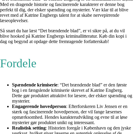
Med en dragende historie og fascinerende karakterer er denne bog
perfekt til dig, der elsker spænding og mysterier. Vær klar til at blive
revet med af Katrine Engbergs talent for at skabe nervepirrende
læseoplevelser.
Så snart du har læst “Det brændende blad”, er vi sikre på, at du vil
blive hooked på Katrine Engbergs kriminallitteratur. Køb din kopi i
dag og begynd at opdage dette fremragende forfatterskab!
Fordele
Spændende krimiserie
: “Det brændende blad” er den første
bog i en fængslende krimiserie skrevet af Katrine Engberg.
Dette gør produktet attraktivt for læsere, der elsker spænding og
mysterier.
Engagerende hovedperson
: Efterforskeren Liv Jensen er en
stærk og fascinerende hovedperson, der vil fange læsernes
opmærksomhed. Hendes karakterudvikling og evne til at løse
mysterier gør produktet unikt og interessant.
Realistisk setting
: Historien foregår i København og den jyske
vestkyst, hvilket giver læserne en autentisk oplevelse af de