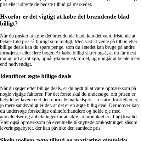
pris eller udnytte de bedste tilbud på markedet.
Hvorfor er det vigtigt at købe det brændende blad
billigt?
Når du ønsker at købe det brændende blad, kan det være fristende at
betale fuld pris så hurtigt som muligt. Men ved at vente på tilbud eller
billige deals kan du spare penge, som du i stedet kan bruge på andre
fornøjelser eller flere bøger. At købe billigt sikrer også, at du får mest
muligt ud af dit køb, opnår økonomisk fordel, og undgår at betale mere
end nødvendigt.
Identificer ægte billige deals
Når du søger efter billige deals, er du nødt til at være opmærksom på
nogle vigtige faktorer. For det første skal du undersøge, om prisen er
betydeligt lavere end den normale markedspris. Jo større forskellen er,
jo mere sandsynligt er det, at det er en ægte billig deal. Derudover kan
du undersøge forskellige onlineforhandlere og holde øje med
anmeldelser og anbefalinger for at sikre, at produktet er af høj kvalitet.
Vær også opmærksom på eventuelle tilknyttede omkostninger, såsom
leveringsgebyrer, der kan påvirke den samlede pris.
Skeln mellem ægte tilbud og marketing-gimmicks