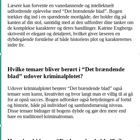
Læsere kan forvente en vanedannende og intellektuelt
udfordrende oplevelse med “Det brændende blad”. Bogen
trækker dig ind i en spændende mordgåde, der holder dig på
kanten af din stol, samtidig med at den udfordrer dine tanker om
de komplekse karakterer og deres handlinger. Katrine Engbergs
skrivestil er elegant og detaljeret, hvilket giver læseren en
dybdegående forståelse af både historiens plot og karakterernes
indre liv.
Hvilke temaer bliver berørt i “Det brændende
blad” udover kriminalplotet?
Udover kriminalplotet berører “Det brændende blad” også
temaer som kunst, kreativitet og hvor langt man er villig til at gå
for at opnå succes. Bogen udforsker også betydningen af fortid
og historie, både på individuel og samfundsmæssig niveau.
Disse temaer bidrager til bogens dybde og gør den mere end
bare en traditionel kriminalroman.