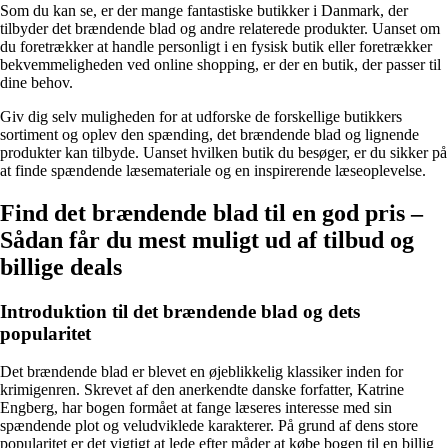
Som du kan se, er der mange fantastiske butikker i Danmark, der
tilbyder det brændende blad og andre relaterede produkter. Uanset om
du foretrækker at handle personligt i en fysisk butik eller foretrækker
bekvemmeligheden ved online shopping, er der en butik, der passer til
dine behov.
Giv dig selv muligheden for at udforske de forskellige butikkers
sortiment og oplev den spænding, det brændende blad og lignende
produkter kan tilbyde. Uanset hvilken butik du besøger, er du sikker på
at finde spændende læsemateriale og en inspirerende læseoplevelse.
Find det brændende blad til en god pris –
Sådan får du mest muligt ud af tilbud og
billige deals
Introduktion til det brændende blad og dets
popularitet
Det brændende blad er blevet en øjeblikkelig klassiker inden for
krimigenren. Skrevet af den anerkendte danske forfatter, Katrine
Engberg, har bogen formået at fange læseres interesse med sin
spændende plot og veludviklede karakterer. På grund af dens store
popularitet er det vigtigt at lede efter måder at købe bogen til en billig