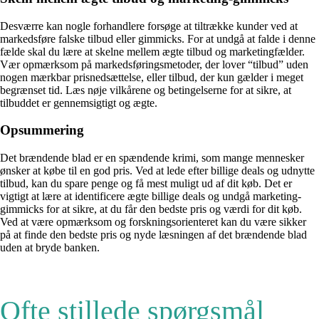
Desværre kan nogle forhandlere forsøge at tiltrække kunder ved at
markedsføre falske tilbud eller gimmicks. For at undgå at falde i denne
fælde skal du lære at skelne mellem ægte tilbud og marketingfælder.
Vær opmærksom på markedsføringsmetoder, der lover “tilbud” uden
nogen mærkbar prisnedsættelse, eller tilbud, der kun gælder i meget
begrænset tid. Læs nøje vilkårene og betingelserne for at sikre, at
tilbuddet er gennemsigtigt og ægte.
Opsummering
Det brændende blad er en spændende krimi, som mange mennesker
ønsker at købe til en god pris. Ved at lede efter billige deals og udnytte
tilbud, kan du spare penge og få mest muligt ud af dit køb. Det er
vigtigt at lære at identificere ægte billige deals og undgå marketing-
gimmicks for at sikre, at du får den bedste pris og værdi for dit køb.
Ved at være opmærksom og forskningsorienteret kan du være sikker
på at finde den bedste pris og nyde læsningen af det brændende blad
uden at bryde banken.
Ofte stillede spørgsmål