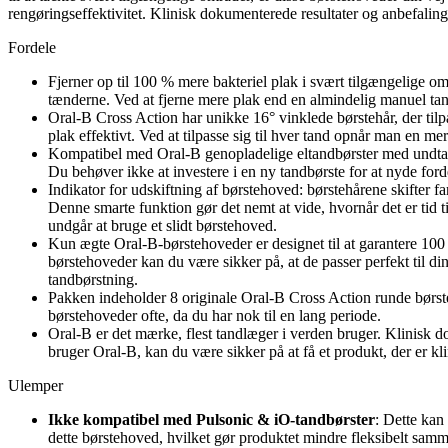
rengøringseffektivitet. Klinisk dokumenterede resultater og anbefaling
Fordele
Fjerner op til 100 % mere bakteriel plak i svært tilgængelige 
tænderne. Ved at fjerne mere plak end en almindelig manuel ta
Oral-B Cross Action har unikke 16° vinklede børstehår, der tilp
plak effektivt. Ved at tilpasse sig til hver tand opnår man en 
Kompatibel med Oral-B genopladelige eltandbørster med undtage
Du behøver ikke at investere i en ny tandbørste for at nyde fo
Indikator for udskiftning af børstehoved: børstehårene skifter f
Denne smarte funktion gør det nemt at vide, hvornår det er tid til
undgår at bruge et slidt børstehoved.
Kun ægte Oral-B-børstehoveder er designet til at garantere 100
børstehoveder kan du være sikker på, at de passer perfekt til di
tandbørstning.
Pakken indeholder 8 originale Oral-B Cross Action runde børst
børstehoveder ofte, da du har nok til en lang periode.
Oral-B er det mærke, flest tandlæger i verden bruger. Klinisk 
bruger Oral-B, kan du være sikker på at få et produkt, der er kl
Ulemper
Ikke kompatibel med Pulsonic & iO-tandbørster
: Dette kan
dette børstehoved, hvilket gør produktet mindre fleksibelt sam