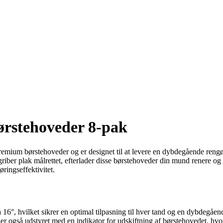
rstehoveder 8-pak
emium børstehoveder og er designet til at levere en dybdegående reng
griber plak målrettet, efterlader disse børstehoveder din mund renere o
ringseffektivitet.
på 16°, hvilket sikrer en optimal tilpasning til hver tand og en dybdeg
r også udstyret med en indikator for udskiftning af børstehovedet, hvor 