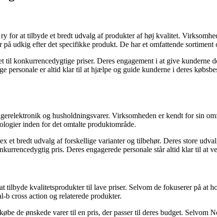
 for at tilbyde et bredt udvalg af produkter af høj kvalitet. Virksomhede
er på udkig efter det specifikke produkt. De har et omfattende sortiment
tet til konkurrencedygtige priser. Deres engagement i at give kunderne d
ige personale er altid klar til at hjælpe og guide kunderne i deres købsb
ugerelektronik og husholdningsvarer. Virksomheden er kendt for sin omf
nologier inden for det omtalte produktområde.
tex et bredt udvalg af forskellige varianter og tilbehør. Deres store udv
konkurrencedygtig pris. Deres engagerede personale står altid klar til at
t tilbyde kvalitetsprodukter til lave priser. Selvom de fokuserer på a
l-b cross action og relaterede produkter.
 købe de ønskede varer til en pris, der passer til deres budget. Selvom