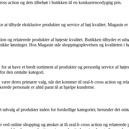
ross action og dets tilbehør i butikken til en konkurrencedygtig pris.
at tilbyde eksklusive produkter og service af høj kvalitet. Magasin er k
ction og relaterede produkter af højeste kvalitet. Butikken tilbyder et u
unikke løsninger. Hos Magasin står shoppingoplevelsen og kvaliteten i h
 for at have et bredt sortiment af produkter og personlig service af høj
for den omtalte kategori.
 at være deres primære valg, når det kommer til oral-b cross action og re
kerede personale er altid parat til at hjælpe kunderne.
stort udvalg af produkter inden for forskellige kategorier, herunder det 
ed online shopping og ønsker at få oral-b cross action og relaterede pr