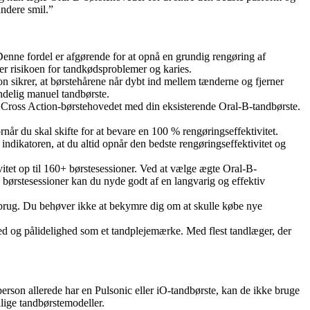
undere smil.”
Denne fordel er afgørende for at opnå en grundig rengøring af
r risikoen for tandkødsproblemer og karies.
on sikrer, at børstehårene når dybt ind mellem tænderne og fjerner
ndelig manuel tandbørste.
 Cross Action-børstehovedet med din eksisterende Oral-B-tandbørste.
rnår du skal skifte for at bevare en 100 % rengøringseffektivitet.
r indikatoren, at du altid opnår den bedste rengøringseffektivitet og
tet op til 160+ børstesessioner. Ved at vælge ægte Oral-B-
+ børstesessioner kan du nyde godt af en langvarig og effektiv
 brug. Du behøver ikke at bekymre dig om at skulle købe nye
ed og pålidelighed som et tandplejemærke. Med flest tandlæger, der
rson allerede har en Pulsonic eller iO-tandbørste, kan de ikke bruge
lige tandbørstemodeller.