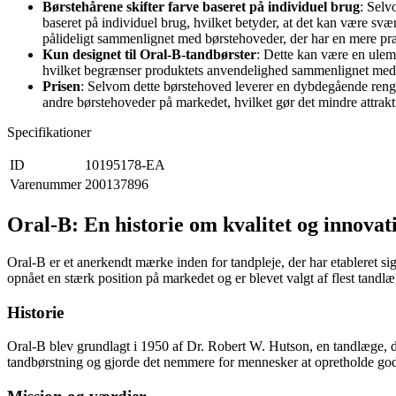
Børstehårene skifter farve baseret på individuel brug
: Selv
baseret på individuel brug, hvilket betyder, at det kan være svæ
pålideligt sammenlignet med børstehoveder, der har en mere præc
Kun designet til Oral-B-tandbørster
: Dette kan være en ulem
hvilket begrænser produktets anvendelighed sammenlignet med 
Prisen
: Selvom dette børstehoved leverer en dybdegående reng
andre børstehoveder på markedet, hvilket gør det mindre attrakti
Specifikationer
ID
10195178-EA
Varenummer
200137896
Oral-B: En historie om kvalitet og innovat
Oral-B er et anerkendt mærke inden for tandpleje, der har etableret s
opnået en stærk position på markedet og er blevet valgt af flest tandl
Historie
Oral-B blev grundlagt i 1950 af Dr. Robert W. Hutson, en tandlæge, de
tandbørstning og gjorde det nemmere for mennesker at opretholde god