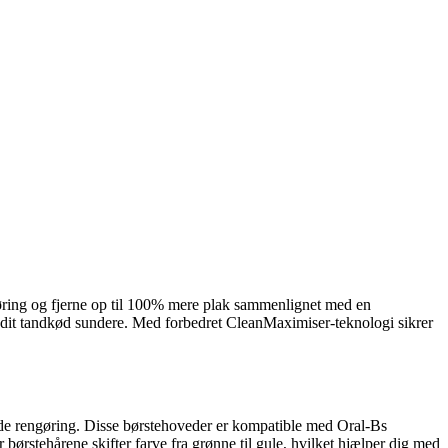
øring og fjerne op til 100% mere plak sammenlignet med en
g dit tandkød sundere. Med forbedret CleanMaximiser-teknologi sikrer
ående rengøring. Disse børstehoveder er kompatible med Oral-Bs
børstehårene skifter farve fra grønne til gule, hvilket hjælper dig med