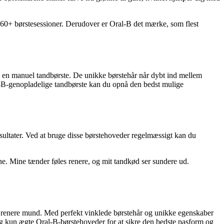
l 160+ børstesessioner. Derudover er Oral-B det mærke, som flest
en manuel tandbørste. De unikke børstehår når dybt ind mellem
l-B-genopladelige tandbørste kan du opnå den bedst mulige
ultater. Ved at bruge disse børstehoveder regelmæssigt kan du
. Mine tænder føles renere, og mit tandkød ser sundere ud.
n renere mund. Med perfekt vinklede børstehår og unikke egenskaber
ælg kun ægte Oral-B-børstehoveder for at sikre den bedste pasform og