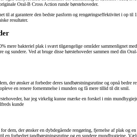
 originale Oral-B Cross Action runde børstehoveder.
t til at garantere den bedste pasform og rengøringseffektivitet i op ti
ske resultater.
der
% mere bakteriel plak i svært tilgængelige områder sammenlignet med 
enere og sundere. Ved at bruge disse børstehoveder sammen med din Ora
m, der ønsker at forbedre deres tandbørstningsrutine og opnå bedre res
pleve en renere fornemmelse i munden og få mere tillid til dit smil.
ehoveder, har jeg virkelig kunne mærke en forskel i min mundhygiejne
ilfreds kunde
for dem, der ønsker en dybdegående rengøring, fjernelse af plak og e
vej til en forbedret tandbørstningsrutine og en sundere mundhygiejne. V