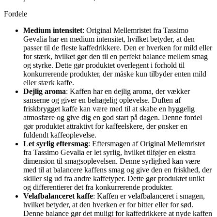
Fordele
Medium intensitet
: Original Mellemristet fra Tassimo
Gevalia har en medium intensitet, hvilket betyder, at den
passer til de fleste kaffedrikkere. Den er hverken for mild eller
for stærk, hvilket gør den til en perfekt balance mellem smag
og styrke. Dette gør produktet overlegent i forhold til
konkurrerende produkter, der måske kun tilbyder enten mild
eller stærk kaffe.
Dejlig aroma
: Kaffen har en dejlig aroma, der vækker
sanserne og giver en behagelig oplevelse. Duften af
friskbrygget kaffe kan være med til at skabe en hyggelig
atmosfære og give dig en god start på dagen. Denne fordel
gør produktet attraktivt for kaffeelskere, der ønsker en
fuldendt kaffeoplevelse.
Let syrlig eftersmag
: Eftersmagen af Original Mellemristet
fra Tassimo Gevalia er let syrlig, hvilket tilføjer en ekstra
dimension til smagsoplevelsen. Denne syrlighed kan være
med til at balancere kaffens smag og give den en friskhed, der
skiller sig ud fra andre kaffetyper. Dette gør produktet unikt
og differentierer det fra konkurrerende produkter.
Velafbalanceret kaffe
: Kaffen er velafbalanceret i smagen,
hvilket betyder, at den hverken er for bitter eller for sød.
Denne balance gør det muligt for kaffedrikkere at nyde kaffen