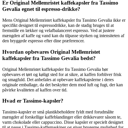
Er Original Mellemristet kaffekapsler fra Tassimo
Gevalia egnet til espresso-drikke?
Mens Original Mellemristet kaffekapsler fra Tassimo Gevalia ikke er
specifikt designet til espressodrikke, kan de stadig bruges til at
fremstille en lækker og velafbalanceret espresso. Ved at justere
mængden af kaffe og vand kan du tilpasse styrken og intensiteten af
den bryggede espresso efter dine præferencer.
Hvordan opbevares Original Mellemristet
kaffekapsler fra Tassimo Gevalia bedst?
Original Mellemristet kaffekapsler fra Tassimo Gevalia bør
opbevares et tørt og køligt sted for at sikre, at kaffen forbliver frisk
og smagfuld. Det anbefales at opbevare kaffekapslerne i deres
originale emballage, da det beskytter dem mod luft og fugt, der kan
påvirke kvaliteten af kaffen over tid.
Hvad er Tassimo-kapsler?
Tassimo-kapsler er små plastikbeholdere fyldt med forudmålte
mængder af forskellige kaffeblandinger eller drikkevarer såsom te,
varm chokolade eller cappuccino. Disse kapsler er specielt designet
til at passe i Tassimo-kaffemaskiner og giver brugerne mulighed for