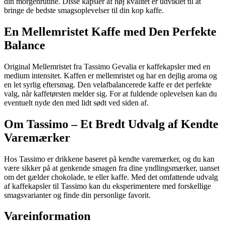
din morgenrutine. Disse kapsler af høj kvalitet er udviklet til at
bringe de bedste smagsoplevelser til din kop kaffe.
En Mellemristet Kaffe med Den Perfekte
Balance
Original Mellemristet fra Tassimo Gevalia er kaffekapsler med en
medium intensitet. Kaffen er mellemristet og har en dejlig aroma og
en let syrlig eftersmag. Den velafbalancerede kaffe er det perfekte
valg, når kaffetørsten melder sig. For at fuldende oplevelsen kan du
eventuelt nyde den med lidt sødt ved siden af.
Om Tassimo – Et Bredt Udvalg af Kendte
Varemærker
Hos Tassimo er drikkene baseret på kendte varemærker, og du kan
være sikker på at genkende smagen fra dine yndlingsmærker, uanset
om det gælder chokolade, te eller kaffe. Med det omfattende udvalg
af kaffekapsler til Tassimo kan du eksperimentere med forskellige
smagsvarianter og finde din personlige favorit.
Vareinformation