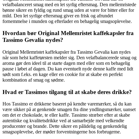
velafbalanceret smag med en let syrlig eftersmag. Den mellemristede
bønne sikrer en fyldig og rund smag uden at være for bitter eller for
mild. Den let syrlige eftersmag giver en frisk og afrundet
fornemmelse i munden og efterlader en behagelig smagsoplevelse.
Hvordan bør Original Mellemristet kaffekapsler fra
Tassimo Gevalia nydes?
Original Mellemristet kaffekapsler fra Tassimo Gevalia kan nydes
når som helst kaffetørsten melder sig. Den velafbalancerede smag og
aroma gør den ideel til at starte dagen med eller som en behagelig
pause i løbet af dagen. Du kan eventuelt nyde denne kaffe med lidt
sødt som f.eks. en kage eller en cookie for at skabe en perfekt
kombination af smag og sødme.
Hvad er Tassimos tilgang til at skabe deres drikke?
Hos Tassimo er drikkene baseret på kendte varemærker, så du kan
være sikker på at genkende smagen fra dine yndlingsmærker, uanset
om det er chokolade, te eller kaffe. Tassimo stræber efter at skabe
autentiske og kvalitetsdrikke ved at samarbejde med velkendte
producenter og brande. Dette sikrer en pålidelig og genkendelig
smagsoplevelse, der møder forventningerne hos forbrugerne.