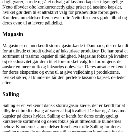
dagligvarer, har de også et udvalg af tassimo kapsler tilgængelige.
Netto tilbyder ofte konkurrencedygtige priser på tassimo kapsler,
hvilket gør dem til et attraktivt valg for prisbevidste forbrugere.
Kunden anmeldelser fremhæver ofte Netto for deres gode tilbud og
deres evne til at levere pålideligt.
Magasin
Magasin er en anerkendt stormagasin-kæde i Danmark, der er kendt
for at tilbyde et bredt udvalg af luksuriøse produkter. De har også et
sortiment af tassimo kapsler til rådighed. Magasins fokus på kvalitet
og eksklusivitet gør dem til et foretrukket valg for forbrugere, der
ønsker en mere unik og luksuriøs oplevelse. Deres ansatte er kendt
for deres ekspertise og evne til at give vejledning i produkterne,
hvilket sikrer, at kunderne får den perfekte tassimo kapsel, de leder
efter.
Salling
Salling er en velkendt dansk stormagasin-kæde, der er kendt for at
tilbyde et bredt udvalg af varer af høj kvalitet. De har også tassimo
kapsler på deres hylder. Salling er kendt for deres omhyggeligt
kuraterede sortiment og deres fokus på at tilfredsstille kundernes
behov. Kundernes anmeldelser fremhæver ofte Salling for deres
venlige personale og deres evne til at præsentere kunderne for de