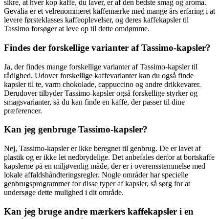
sikre, at hver kop kaffe, du laver, er af den bedste smag og aroma.
Gevalia er et velrenommeret kaffemærke med mange års erfaring i at
levere førsteklasses kaffeoplevelser, og deres kaffekapsler til
Tassimo forsøger at leve op til dette omdømme.
Findes der forskellige varianter af Tassimo-kapsler?
Ja, der findes mange forskellige varianter af Tassimo-kapsler til
rådighed. Udover forskellige kaffevarianter kan du også finde
kapsler til te, varm chokolade, cappuccino og andre drikkevarer.
Derudover tilbyder Tassimo-kapsler også forskellige styrker og
smagsvarianter, så du kan finde en kaffe, der passer til dine
præferencer.
Kan jeg genbruge Tassimo-kapsler?
Nej, Tassimo-kapsler er ikke beregnet til genbrug. De er lavet af
plastik og er ikke let nedbrydelige. Det anbefales derfor at bortskaffe
kapslerne på en miljøvenlig måde, der er i overensstemmelse med
lokale affaldshåndteringsregler. Nogle områder har specielle
genbrugsprogrammer for disse typer af kapsler, så sørg for at
undersøge dette mulighed i dit område.
Kan jeg bruge andre mærkers kaffekapsler i en