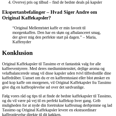
Overvej pris og tilbud – find de bedste deals på kapsler
Ekspertanbefalinger – Hvad Siger Andre om
Original Kaffekapsler?
“Original Mellemristet kaffe er min favorit til
morgenkaffen. Den har en skøn og afbalanceret smag,
der giver mig den perfekte start på dagen.” – Maria,
Kaffenyder
Konklusion
Original Kaffekapsler til Tassimo er et fantastisk valg for alle
kaffeeventyrere. Med deres mediumintensitet, dejlige aroma og
velafbalancerede smag vil disse kapsler uden tvivl tilfredsstille dine
kaffedråber. Uanset om du er en kaffeentusiast eller blot ønsker en
god kop kaffe om morgenen, vil Original Kaffekapsler fra Tassimo
give dig en kaffeoplevelse ud over det sædvanlige.
Følg vores råd og tips til at finde de bedste kaffekapsler til Tassimo,
og du vil være på vej til en perfekt kaffekop hver gang. Grib
muligheden for at nyde din foretrukne kaffesmag derhjemme og lad
Tassimo og Original Kaffekapsler levere en ekstraordinær
kaffeoplevelse direkte til dit køkken.