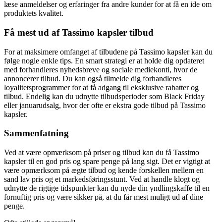
læse anmeldelser og erfaringer fra andre kunder for at få en ide om
produktets kvalitet.
Få mest ud af Tassimo kapsler tilbud
For at maksimere omfanget af tilbudene på Tassimo kapsler kan du
følge nogle enkle tips. En smart strategi er at holde dig opdateret
med forhandleres nyhedsbreve og sociale mediekonti, hvor de
annoncerer tilbud. Du kan også tilmelde dig forhandleres
loyalitetsprogrammer for at få adgang til eksklusive rabatter og
tilbud. Endelig kan du udnytte tilbudsperioder som Black Friday
eller januarudsalg, hvor der ofte er ekstra gode tilbud på Tassimo
kapsler.
Sammenfatning
Ved at være opmærksom på priser og tilbud kan du få Tassimo
kapsler til en god pris og spare penge på lang sigt. Det er vigtigt at
være opmærksom på ægte tilbud og kende forskellen mellem en
sand lav pris og et markedsføringsstunt. Ved at handle klogt og
udnytte de rigtige tidspunkter kan du nyde din yndlingskaffe til en
fornuftig pris og være sikker på, at du får mest muligt ud af dine
penge.