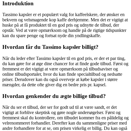
Introduktion
Tassimo kapsler er et populært valg for kaffeelskere, der ønsker en
bekvem og velsmagende kop kaffe derhjemme. Men det er vigtigt at
huske på at få produktet til en god pris og udnytte de tilbud, der
opstår. Ved at være opmærksom og handle på de rigtige tidspunkter
kan du spare penge og fortsat nyde din yndlingskaffe.
Hvordan får du Tassimo kapsler billigt?
Når du leder efter Tassimo kapsler til en god pris, er der et par ting,
du kan gøre for at øge dine chancer for at finde gode tilbud. Først og
fremmest er det vigtigt at være opmærksom på tilbudsaviser og
online tilbudsportaler, hvor du kan finde specialtilbud og nedsatte
priser. Derudover kan du også overveje at købe kapsler i større
mængder, da dette ofte giver dig en bedre pris pr. kapsel.
Hvordan genkender du ægte billige tilbud?
Når du ser et tilbud, der ser for godt ud til at være sandt, er det
vigtigt at forblive skeptisk og gøre nogle undersøgelser. Først og
fremmest skal du kontrollere, om tilbudet kommer fra en pålidelig og
velrenommeret forhandler. Derefter kan du sammenligne priser med
andre forhandlere for at se, om prisen virkelig er billig. Du kan også