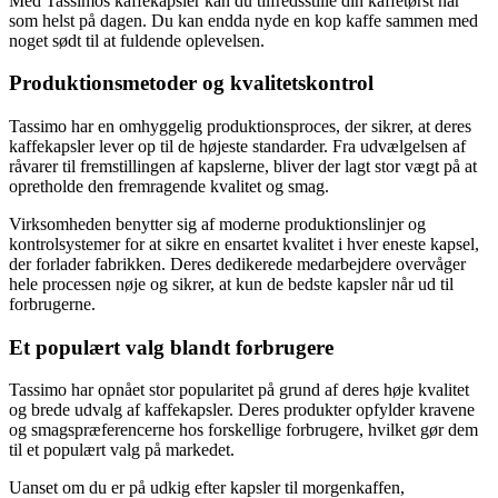
Med Tassimos kaffekapsler kan du tilfredsstille din kaffetørst når
som helst på dagen. Du kan endda nyde en kop kaffe sammen med
noget sødt til at fuldende oplevelsen.
Produktionsmetoder og kvalitetskontrol
Tassimo har en omhyggelig produktionsproces, der sikrer, at deres
kaffekapsler lever op til de højeste standarder. Fra udvælgelsen af
råvarer til fremstillingen af kapslerne, bliver der lagt stor vægt på at
opretholde den fremragende kvalitet og smag.
Virksomheden benytter sig af moderne produktionslinjer og
kontrolsystemer for at sikre en ensartet kvalitet i hver eneste kapsel,
der forlader fabrikken. Deres dedikerede medarbejdere overvåger
hele processen nøje og sikrer, at kun de bedste kapsler når ud til
forbrugerne.
Et populært valg blandt forbrugere
Tassimo har opnået stor popularitet på grund af deres høje kvalitet
og brede udvalg af kaffekapsler. Deres produkter opfylder kravene
og smagspræferencerne hos forskellige forbrugere, hvilket gør dem
til et populært valg på markedet.
Uanset om du er på udkig efter kapsler til morgenkaffen,