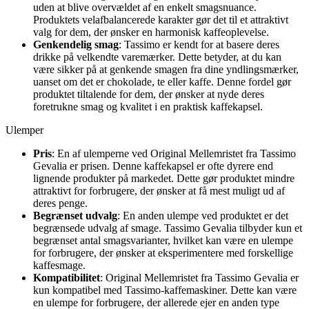
uden at blive overvældet af en enkelt smagsnuance.
Produktets velafbalancerede karakter gør det til et attraktivt
valg for dem, der ønsker en harmonisk kaffeoplevelse.
Genkendelig smag
: Tassimo er kendt for at basere deres
drikke på velkendte varemærker. Dette betyder, at du kan
være sikker på at genkende smagen fra dine yndlingsmærker,
uanset om det er chokolade, te eller kaffe. Denne fordel gør
produktet tiltalende for dem, der ønsker at nyde deres
foretrukne smag og kvalitet i en praktisk kaffekapsel.
Ulemper
Pris
: En af ulemperne ved Original Mellemristet fra Tassimo
Gevalia er prisen. Denne kaffekapsel er ofte dyrere end
lignende produkter på markedet. Dette gør produktet mindre
attraktivt for forbrugere, der ønsker at få mest muligt ud af
deres penge.
Begrænset udvalg
: En anden ulempe ved produktet er det
begrænsede udvalg af smage. Tassimo Gevalia tilbyder kun et
begrænset antal smagsvarianter, hvilket kan være en ulempe
for forbrugere, der ønsker at eksperimentere med forskellige
kaffesmage.
Kompatibilitet
: Original Mellemristet fra Tassimo Gevalia er
kun kompatibel med Tassimo-kaffemaskiner. Dette kan være
en ulempe for forbrugere, der allerede ejer en anden type