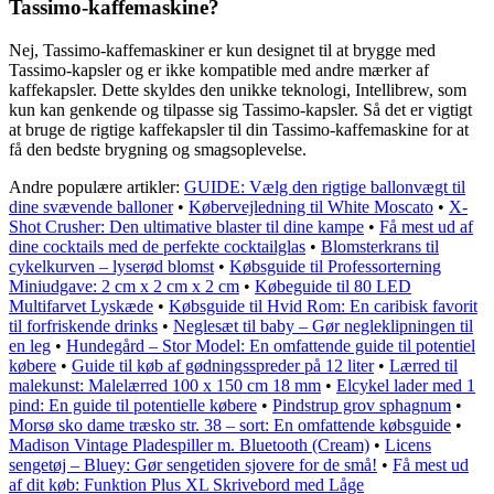
Tassimo-kaffemaskine?
Nej, Tassimo-kaffemaskiner er kun designet til at brygge med
Tassimo-kapsler og er ikke kompatible med andre mærker af
kaffekapsler. Dette skyldes den unikke teknologi, Intellibrew, som
kun kan genkende og tilpasse sig Tassimo-kapsler. Så det er vigtigt
at bruge de rigtige kaffekapsler til din Tassimo-kaffemaskine for at
få den bedste brygning og smagsoplevelse.
Andre populære artikler:
GUIDE: Vælg den rigtige ballonvægt til
dine svævende balloner
•
Købervejledning til White Moscato
•
X-
Shot Crusher: Den ultimative blaster til dine kampe
•
Få mest ud af
dine cocktails med de perfekte cocktailglas
•
Blomsterkrans til
cykelkurven – lyserød blomst
•
Købsguide til Professorterning
Miniudgave: 2 cm x 2 cm x 2 cm
•
Købeguide til 80 LED
Multifarvet Lyskæde
•
Købsguide til Hvid Rom: En caribisk favorit
til forfriskende drinks
•
Neglesæt til baby – Gør negleklipningen til
en leg
•
Hundegård – Stor Model: En omfattende guide til potentiel
købere
•
Guide til køb af gødningsspreder på 12 liter
•
Lærred til
malekunst: Malelærred 100 x 150 cm 18 mm
•
Elcykel lader med 1
pind: En guide til potentielle købere
•
Pindstrup grov sphagnum
•
Morsø sko dame træsko str. 38 – sort: En omfattende købsguide
•
Madison Vintage Pladespiller m. Bluetooth (Cream)
•
Licens
sengetøj – Bluey: Gør sengetiden sjovere for de små!
•
Få mest ud
af dit køb: Funktion Plus XL Skrivebord med Låge