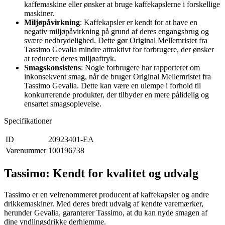
kaffemaskine eller ønsker at bruge kaffekapslerne i forskellige
maskiner.
Miljøpåvirkning
: Kaffekapsler er kendt for at have en
negativ miljøpåvirkning på grund af deres engangsbrug og
svære nedbrydelighed. Dette gør Original Mellemristet fra
Tassimo Gevalia mindre attraktivt for forbrugere, der ønsker
at reducere deres miljøaftryk.
Smagskonsistens
: Nogle forbrugere har rapporteret om
inkonsekvent smag, når de bruger Original Mellemristet fra
Tassimo Gevalia. Dette kan være en ulempe i forhold til
konkurrerende produkter, der tilbyder en mere pålidelig og
ensartet smagsoplevelse.
Specifikationer
ID
20923401-EA
Varenummer
100196738
Tassimo: Kendt for kvalitet og udvalg
Tassimo er en velrenommeret producent af kaffekapsler og andre
drikkemaskiner. Med deres bredt udvalg af kendte varemærker,
herunder Gevalia, garanterer Tassimo, at du kan nyde smagen af
dine yndlingsdrikke derhjemme.