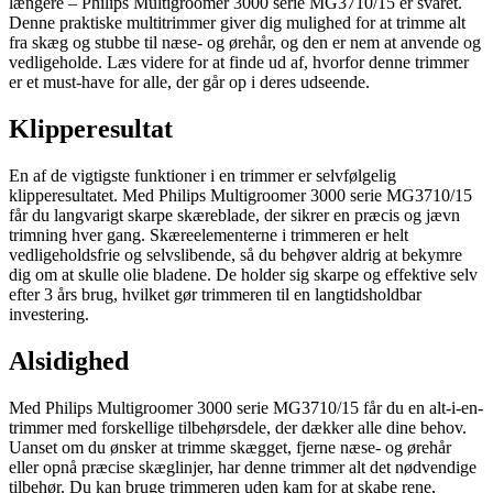
længere – Philips Multigroomer 3000 serie MG3710/15 er svaret.
Denne praktiske multitrimmer giver dig mulighed for at trimme alt
fra skæg og stubbe til næse- og ørehår, og den er nem at anvende og
vedligeholde. Læs videre for at finde ud af, hvorfor denne trimmer
er et must-have for alle, der går op i deres udseende.
Klipperesultat
En af de vigtigste funktioner i en trimmer er selvfølgelig
klipperesultatet. Med Philips Multigroomer 3000 serie MG3710/15
får du langvarigt skarpe skæreblade, der sikrer en præcis og jævn
trimning hver gang. Skæreelementerne i trimmeren er helt
vedligeholdsfrie og selvslibende, så du behøver aldrig at bekymre
dig om at skulle olie bladene. De holder sig skarpe og effektive selv
efter 3 års brug, hvilket gør trimmeren til en langtidsholdbar
investering.
Alsidighed
Med Philips Multigroomer 3000 serie MG3710/15 får du en alt-i-en-
trimmer med forskellige tilbehørsdele, der dækker alle dine behov.
Uanset om du ønsker at trimme skægget, fjerne næse- og ørehår
eller opnå præcise skæglinjer, har denne trimmer alt det nødvendige
tilbehør. Du kan bruge trimmeren uden kam for at skabe rene,