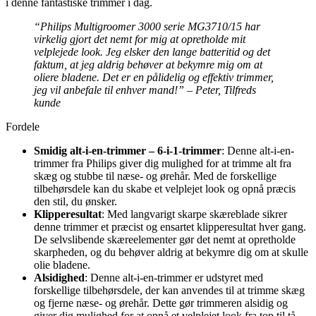
i denne fantastiske trimmer i dag.
“Philips Multigroomer 3000 serie MG3710/15 har
virkelig gjort det nemt for mig at opretholde mit
velplejede look. Jeg elsker den lange batteritid og det
faktum, at jeg aldrig behøver at bekymre mig om at
oliere bladene. Det er en pålidelig og effektiv trimmer,
jeg vil anbefale til enhver mand!” – Peter, Tilfreds
kunde
Fordele
Smidig alt-i-en-trimmer – 6-i-1-trimmer
: Denne alt-i-en-
trimmer fra Philips giver dig mulighed for at trimme alt fra
skæg og stubbe til næse- og ørehår. Med de forskellige
tilbehørsdele kan du skabe et velplejet look og opnå præcis
den stil, du ønsker.
Klipperesultat
: Med langvarigt skarpe skæreblade sikrer
denne trimmer et præcist og ensartet klipperesultat hver gang.
De selvslibende skæreelementer gør det nemt at opretholde
skarpheden, og du behøver aldrig at bekymre dig om at skulle
olie bladene.
Alsidighed
: Denne alt-i-en-trimmer er udstyret med
forskellige tilbehørsdele, der kan anvendes til at trimme skæg
og fjerne næse- og ørehår. Dette gør trimmeren alsidig og
giver dig mulighed for at opnå et velplejet look fra top til tå.