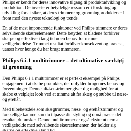
Philips er kendt for deres innovative tilgang til produktudvikling og
produktion. De investerer betydelige ressourcer i forskning og
udvikling for at sikre, at deres trimmere og groomingprodukter er i
front med den nyeste teknologi og trends.
En af de mest imponerende funktioner ved Philips trimmere er deres
selvslibende skæreelementer. Dette betyder, at bladene forbliver
skarpe og effektive i lang tid uden behov for manuel
vedligeholdelse. Trimmet resultat forbliver konsekvent og præcist,
uanset hvor længe du har brugt trimmeren.
Philips 6-i-1 multitrimmer – det ultimative værktøj
til grooming
Den Philips 6-i-1 multitrimmer er et perfekt eksempel på Philips
engagement i at skabe produkter, der opfylder brugernes behov og
forventninger. Denne alt-i-en-trimmer giver dig mulighed for at
skabe et velplejet look ved at trimme alt fra skæg og stubbe til næse-
og ørehår.
Med tilbehørsdele som skægtrimmer, næse- og ørehårstrimmer og
forskellige kamme kan du tilpasse din styling og opnå præcis det
resultat, du ønsker. Denne multitrimmer er også ekstremt nem at
vedligeholde med selvslibende skæreelementer, der holder sig
skarpe og effektive i lang tid.