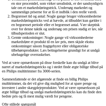
en stor procentdel, som virker urealistisk, er der sandsynligvis
tale om et markedsføringstrick. Undersøg markedet og
sammenlign priserne for at få et indblik i den reelle værdi.
Begrænset tid og antal: Nogle gange bruger virksomhederne
markedsføringstricks ved at hævde, at tilbuddet kun gælder i
en begrænset periode eller et begrænset antal. Vær skeptisk
over for denne taktik og undersøg om prisen stadig er lav, når
tilbudsperioden er slut.
Gemte omkostninger: Nogle gange vil virksomhederne
markedsføre et produkt til en lav pris, men skjule ekstra
omkostninger såsom fragtgebyrer eller obligatoriske
tilbehørsprodukter. Læs betingelserne grundigt for at undgå
ubehagelige overraskelser.
Ved at være opmærksom på disse forskelle kan du undgå at blive
narret af markedsføringstricks og i stedet finde ægte billige tilbud på
en Philips multitrimmer fra 3000-serien.
Sammenfattende er det afgørende at finde en billig Philips
multitrimmer, da det vil give dig mulighed for at spare penge og
investere i andre skægplejeprodukter. Ved at være opmærksom på
ægte billige tilbud og undgå markedsføringstricks kan du finde den
bedste pris og få mest mulig værdi for pengene.
Ofte stillede spørgsmål