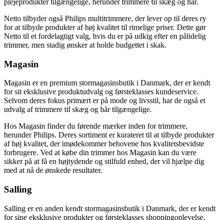
plejeprodukter tilgængelige, herunder trimmere til skæg og hår.
Netto tilbyder også Philips multitrimmere, der lever op til deres ry
for at tilbyde produkter af høj kvalitet til rimelige priser. Dette gør
Netto til et fordelagtigt valg, hvis du er på udkig efter en pålidelig
trimmer, men stadig ønsker at holde budgettet i skak.
Magasin
Magasin er en premium stormagasinsbutik i Danmark, der er kendt
for sit eksklusive produktudvalg og førsteklasses kundeservice.
Selvom deres fokus primært er på mode og livsstil, har de også et
udvalg af trimmere til skæg og hår tilgængelige.
Hos Magasin finder du førende mærker inden for trimmere,
herunder Philips. Deres sortiment er kurateret til at tilbyde produkter
af høj kvalitet, der imødekommer behovene hos kvalitetsbevidste
forbrugere. Ved at købe din trimmer hos Magasin kan du være
sikker på at få en højtydende og stilfuld enhed, der vil hjælpe dig
med at nå de ønskede resultater.
Salling
Salling er en anden kendt stormagasinsbutik i Danmark, der er kendt
for sine eksklusive produkter og førsteklasses shoppingoplevelse.