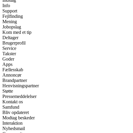
Indslag
Info
Support
Fejlfinding
Mening
Jobopslag
Kom med et tip
Deltager
Brugerprofil
Service
Takster
Goder
Apps
Fællesskab
Annoncør
Brandpartner
Henvisningspartner
Støtte
Pressemeddelelser
Kontakt os
Samfund
Bliv opdateret
Modtag beskeder
Interaktion
Nyhedsmail