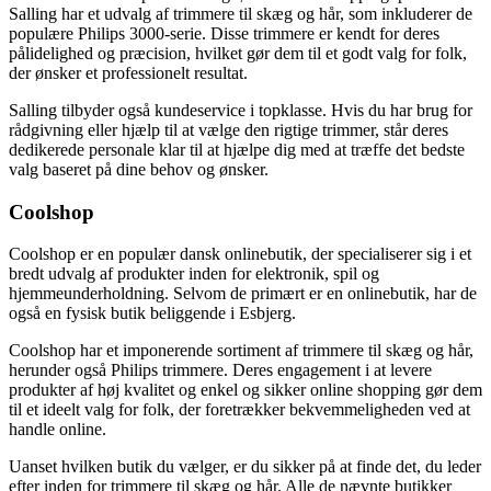
Salling har et udvalg af trimmere til skæg og hår, som inkluderer de
populære Philips 3000-serie. Disse trimmere er kendt for deres
pålidelighed og præcision, hvilket gør dem til et godt valg for folk,
der ønsker et professionelt resultat.
Salling tilbyder også kundeservice i topklasse. Hvis du har brug for
rådgivning eller hjælp til at vælge den rigtige trimmer, står deres
dedikerede personale klar til at hjælpe dig med at træffe det bedste
valg baseret på dine behov og ønsker.
Coolshop
Coolshop er en populær dansk onlinebutik, der specialiserer sig i et
bredt udvalg af produkter inden for elektronik, spil og
hjemmeunderholdning. Selvom de primært er en onlinebutik, har de
også en fysisk butik beliggende i Esbjerg.
Coolshop har et imponerende sortiment af trimmere til skæg og hår,
herunder også Philips trimmere. Deres engagement i at levere
produkter af høj kvalitet og enkel og sikker online shopping gør dem
til et ideelt valg for folk, der foretrækker bekvemmeligheden ved at
handle online.
Uanset hvilken butik du vælger, er du sikker på at finde det, du leder
efter inden for trimmere til skæg og hår. Alle de nævnte butikker