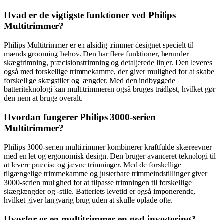
Hvad er de vigtigste funktioner ved Philips
Multitrimmer?
Philips Multitrimmer er en alsidig trimmer designet specielt til
mænds grooming-behov. Den har flere funktioner, herunder
skægtrimning, præcisionstrimning og detaljerede linjer. Den leveres
også med forskellige trimmekamme, der giver mulighed for at skabe
forskellige skægstiler og længder. Med den indbyggede
batteriteknologi kan multitrimmeren også bruges trådløst, hvilket gør
den nem at bruge overalt.
Hvordan fungerer Philips 3000-serien
Multitrimmer?
Philips 3000-serien multitrimmer kombinerer kraftfulde skæreevner
med en let og ergonomisk design. Den bruger avanceret teknologi til
at levere præcise og jævne trimninger. Med de forskellige
tilgængelige trimmekamme og justerbare trimmeindstillinger giver
3000-serien mulighed for at tilpasse trimningen til forskellige
skæglængder og -stile. Batteriets levetid er også imponerende,
hvilket giver langvarig brug uden at skulle oplade ofte.
Hvorfor er en multitrimmer en god investering?