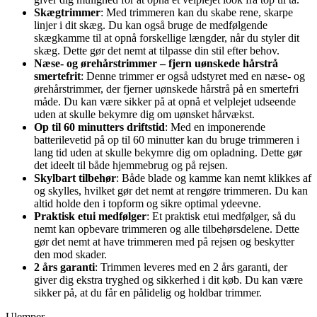
Skægtrimmer
: Med trimmeren kan du skabe rene, skarpe
linjer i dit skæg. Du kan også bruge de medfølgende
skægkamme til at opnå forskellige længder, når du styler dit
skæg. Dette gør det nemt at tilpasse din stil efter behov.
Næse- og ørehårstrimmer – fjern uønskede hårstrå
smertefrit
: Denne trimmer er også udstyret med en næse- og
ørehårstrimmer, der fjerner uønskede hårstrå på en smertefri
måde. Du kan være sikker på at opnå et velplejet udseende
uden at skulle bekymre dig om uønsket hårvækst.
Op til 60 minutters driftstid
: Med en imponerende
batterilevetid på op til 60 minutter kan du bruge trimmeren i
lang tid uden at skulle bekymre dig om opladning. Dette gør
det ideelt til både hjemmebrug og på rejsen.
Skylbart tilbehør
: Både blade og kamme kan nemt klikkes af
og skylles, hvilket gør det nemt at rengøre trimmeren. Du kan
altid holde den i topform og sikre optimal ydeevne.
Praktisk etui medfølger
: Et praktisk etui medfølger, så du
nemt kan opbevare trimmeren og alle tilbehørsdelene. Dette
gør det nemt at have trimmeren med på rejsen og beskytter
den mod skader.
2 års garanti
: Trimmen leveres med en 2 års garanti, der
giver dig ekstra tryghed og sikkerhed i dit køb. Du kan være
sikker på, at du får en pålidelig og holdbar trimmer.
Ulemper