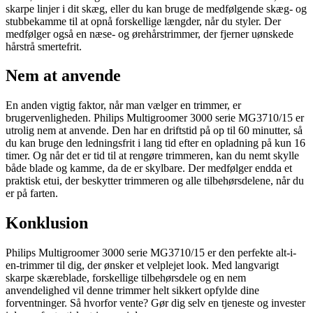
skarpe linjer i dit skæg, eller du kan bruge de medfølgende skæg- og
stubbekamme til at opnå forskellige længder, når du styler. Der
medfølger også en næse- og ørehårstrimmer, der fjerner uønskede
hårstrå smertefrit.
Nem at anvende
En anden vigtig faktor, når man vælger en trimmer, er
brugervenligheden. Philips Multigroomer 3000 serie MG3710/15 er
utrolig nem at anvende. Den har en driftstid på op til 60 minutter, så
du kan bruge den ledningsfrit i lang tid efter en opladning på kun 16
timer. Og når det er tid til at rengøre trimmeren, kan du nemt skylle
både blade og kamme, da de er skylbare. Der medfølger endda et
praktisk etui, der beskytter trimmeren og alle tilbehørsdelene, når du
er på farten.
Konklusion
Philips Multigroomer 3000 serie MG3710/15 er den perfekte alt-i-
en-trimmer til dig, der ønsker et velplejet look. Med langvarigt
skarpe skæreblade, forskellige tilbehørsdele og en nem
anvendelighed vil denne trimmer helt sikkert opfylde dine
forventninger. Så hvorfor vente? Gør dig selv en tjeneste og invester