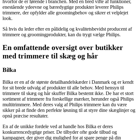
hvorfor de er førende i branchen. Med en bred vifte af funktioner,
enestående ydeevne og bæredygtige produkter leverer Philips
trimmere, der opfylder alle groomingbehov og sikrer et velplejet
look.
Så hvis du leder efter en pålidelig og kvalitetsbevidst producent af
trimmere og groomingprodukter, kan du trygt vælge Philips.
En omfattende oversigt over butikker
med trimmere til skæg og hår
Bilka
Bilka er en af de største detailhandelskæder i Danmark og er kendt
for sit brede udvalg af produkter til alle behov. Med hensyn til
trimmere til skæg og hår skuffer Bilka bestemt ikke. De har et stort
sortiment af trimmere fra forskellige mærker, herunder også Philips
multitrimmere. Med deres valg af Philips trimmere kan du være
sikker på at finde den perfekte løsning til at styre dine skæglinjer og
opnå præcise resultater.
En af de unikke fordele ved at handle hos Bilka er deres
konkurrencedygtige priser. De tilbyder ofte gode tilbud og
kampagner, der giver dig mulighed for at spare penge på din