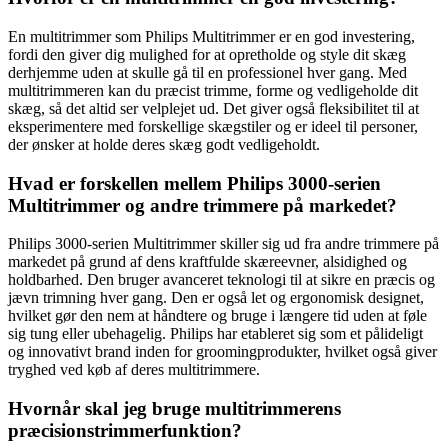
En multitrimmer som Philips Multitrimmer er en god investering,
fordi den giver dig mulighed for at opretholde og style dit skæg
derhjemme uden at skulle gå til en professionel hver gang. Med
multitrimmeren kan du præcist trimme, forme og vedligeholde dit
skæg, så det altid ser velplejet ud. Det giver også fleksibilitet til at
eksperimentere med forskellige skægstiler og er ideel til personer,
der ønsker at holde deres skæg godt vedligeholdt.
Hvad er forskellen mellem Philips 3000-serien
Multitrimmer og andre trimmere på markedet?
Philips 3000-serien Multitrimmer skiller sig ud fra andre trimmere på
markedet på grund af dens kraftfulde skæreevner, alsidighed og
holdbarhed. Den bruger avanceret teknologi til at sikre en præcis og
jævn trimning hver gang. Den er også let og ergonomisk designet,
hvilket gør den nem at håndtere og bruge i længere tid uden at føle
sig tung eller ubehagelig. Philips har etableret sig som et pålideligt
og innovativt brand inden for groomingprodukter, hvilket også giver
tryghed ved køb af deres multitrimmere.
Hvornår skal jeg bruge multitrimmerens
præcisionstrimmerfunktion?