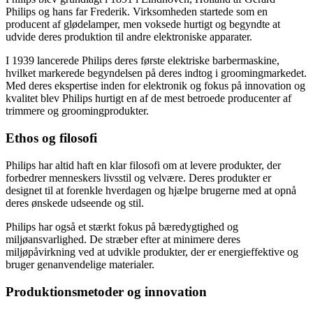
Philips og hans far Frederik. Virksomheden startede som en
producent af glødelamper, men voksede hurtigt og begyndte at
udvide deres produktion til andre elektroniske apparater.
I 1939 lancerede Philips deres første elektriske barbermaskine,
hvilket markerede begyndelsen på deres indtog i groomingmarkedet.
Med deres ekspertise inden for elektronik og fokus på innovation og
kvalitet blev Philips hurtigt en af de mest betroede producenter af
trimmere og groomingprodukter.
Ethos og filosofi
Philips har altid haft en klar filosofi om at levere produkter, der
forbedrer menneskers livsstil og velvære. Deres produkter er
designet til at forenkle hverdagen og hjælpe brugerne med at opnå
deres ønskede udseende og stil.
Philips har også et stærkt fokus på bæredygtighed og
miljøansvarlighed. De stræber efter at minimere deres
miljøpåvirkning ved at udvikle produkter, der er energieffektive og
bruger genanvendelige materialer.
Produktionsmetoder og innovation