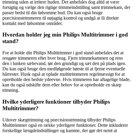
trimning uden at irritere huden. Det anbefales dog altid at være
forsigtig og vælge den rigtige trimmeindstilling samt trimmekam, der
passer bedst til din følsomme hud. Du kan også bruge
præcisionstrimmeren til nøjagtig kontrol og undgå at få direkte
kontakt med følsomme områder.
Hvordan holder jeg min Philips Multitrimmer i god
stand?
For at holde din Philips Multitrimmer i god stand anbefales det at
rengøre trimmeren efter hver brug. Fjern trimmekammen og rens
den i lunken sæbevand, tør den grundigt og sæt den på plads igen.
Du kan også bruge den medfølgende børste til at fjerne eventuelle
hårrester. Husk også at oplade multitrimmeren regelmæssigt for at
opretholde den bedste ydeevne. Hvis trimmeren har aftagelige blade,
kan du også udskifte dem efter behov for at opretholde en skarp
trimning.
Hvilke yderligere funktioner tilbyder Philips
Multitrimmer?
Udover skægtrimning og præcisionstrimning tilbyder Philips
Multitrimmer også en række yderligere funktioner. Dette inkluderer
forskellige længdeindstillinger og kamme, der gør det nemt at