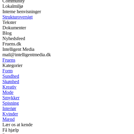
Community
Lokalmiljø
Interne henvisninger
Strukturoversigt
Tekster
Dokumenter
Blog
Nyhedsfeed
Fruens.dk
Intelligent Media
mail@intelligentmedia.dk
Fruens
Kategorier
Form
Sundhed
Skønhed
Kreativ
Mode
Smykker
Spisning
Interiør
Kvinder
Mænd
Lær os at kende
Få hjælp