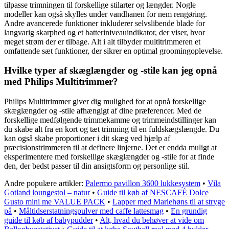
tilpasse trimningen til forskellige stilarter og længder. Nogle
modeller kan også skylles under vandhanen for nem rengøring.
Andre avancerede funktioner inkluderer selvslibende blade for
langvarig skarphed og et batteriniveauindikator, der viser, hvor
meget strøm der er tilbage. Alt i alt tilbyder multitrimmeren et
omfattende sæt funktioner, der sikrer en optimal groomingoplevelse.
Hvilke typer af skæglængder og -stile kan jeg opnå
med Philips Multitrimmer?
Philips Multitrimmer giver dig mulighed for at opnå forskellige
skæglængder og -stile afhængigt af dine præferencer. Med de
forskellige medfølgende trimmekamme og trimmeindstillinger kan
du skabe alt fra en kort og tæt trimning til en fuldskægslængde. Du
kan også skabe proportioner i dit skæg ved hjælp af
præcisionstrimmeren til at definere linjerne. Det er endda muligt at
eksperimentere med forskellige skæglængder og -stile for at finde
den, der bedst passer til din ansigtsform og personlige stil.
Andre populære artikler:
Palermo pavillon 3600 lukkesystem
•
Vila
Gotland loungestol – natur
•
Guide til køb af NESCAFÉ Dolce
Gusto mini me VALUE PACK
•
Lapper med Mariehøns til at stryge
på
•
Måltidserstatningspulver med caffe lattesmag
•
En grundig
guide til køb af babypudder
•
Alt, hvad du behøver at vide om