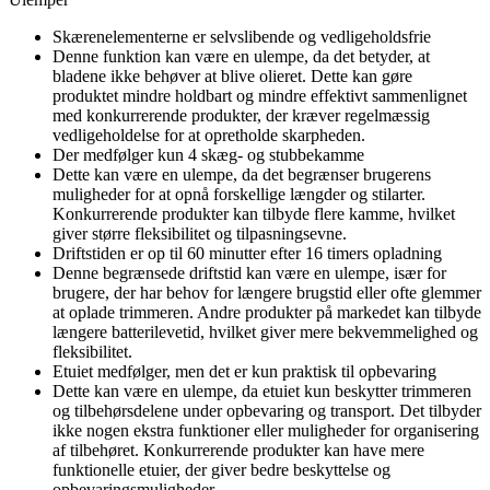
Skærenelementerne er selvslibende og vedligeholdsfrie
Denne funktion kan være en ulempe, da det betyder, at
bladene ikke behøver at blive olieret. Dette kan gøre
produktet mindre holdbart og mindre effektivt sammenlignet
med konkurrerende produkter, der kræver regelmæssig
vedligeholdelse for at opretholde skarpheden.
Der medfølger kun 4 skæg- og stubbekamme
Dette kan være en ulempe, da det begrænser brugerens
muligheder for at opnå forskellige længder og stilarter.
Konkurrerende produkter kan tilbyde flere kamme, hvilket
giver større fleksibilitet og tilpasningsevne.
Driftstiden er op til 60 minutter efter 16 timers opladning
Denne begrænsede driftstid kan være en ulempe, især for
brugere, der har behov for længere brugstid eller ofte glemmer
at oplade trimmeren. Andre produkter på markedet kan tilbyde
længere batterilevetid, hvilket giver mere bekvemmelighed og
fleksibilitet.
Etuiet medfølger, men det er kun praktisk til opbevaring
Dette kan være en ulempe, da etuiet kun beskytter trimmeren
og tilbehørsdelene under opbevaring og transport. Det tilbyder
ikke nogen ekstra funktioner eller muligheder for organisering
af tilbehøret. Konkurrerende produkter kan have mere
funktionelle etuier, der giver bedre beskyttelse og
opbevaringsmuligheder.