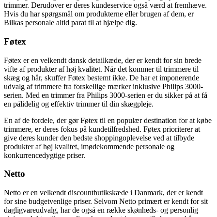
trimmer. Derudover er deres kundeservice også værd at fremhæve.
Hvis du har spørgsmål om produkterne eller brugen af dem, er
Bilkas personale altid parat til at hjælpe dig.
Føtex
Føtex er en velkendt dansk detailkæde, der er kendt for sin brede
vifte af produkter af høj kvalitet. Når det kommer til trimmere til
skæg og hår, skuffer Føtex bestemt ikke. De har et imponerende
udvalg af trimmere fra forskellige mærker inklusive Philips 3000-
serien. Med en trimmer fra Philips 3000-serien er du sikker på at få
en pålidelig og effektiv trimmer til din skægpleje.
En af de fordele, der gør Føtex til en populær destination for at købe
trimmere, er deres fokus på kundetilfredshed. Føtex prioriterer at
give deres kunder den bedste shoppingoplevelse ved at tilbyde
produkter af høj kvalitet, imødekommende personale og
konkurrencedygtige priser.
Netto
Netto er en velkendt discountbutikskæde i Danmark, der er kendt
for sine budgetvenlige priser. Selvom Netto primært er kendt for sit
dagligvareudvalg, har de også en række skønheds- og personlig