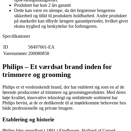
Produktet har kun 2 års garanti
Dette kan være en ulempe, da det begrænser brugerens
sikkerhed og tillid til produktets holdbarhed. Andre produkter
på markedet kan tilbyde længere garantiperioder, hvilket giver
ekstra tryghed og beskyttelse for forbrugeren.
Specifikationer
ID
58497601-EA
Varenummer
200080858
Philips – Et værdsat brand inden for
trimmere og grooming
Philips er et verdenskendt brand, der har etableret sig som en af de
førende producenter af trimmere og groomingprodukter. Med deres
høje kvalitet, innovative teknologi og omfattende sortiment har
Philips bevist, at de er dedikerede til at imødekomme behovene hos
både professionelle og private brugere.
Etablering og historie
Philips blev grundlagt i 1891 i Eindhoven, Holland af Gerard