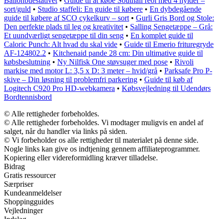
Ballonbuestativet
•
Guide til at købe Southall reol med 4 hylder –
sort/guld
•
Studio staffeli: En guide til købere
•
En dybdegående
guide til købere af SCO cykelkurv – sort
•
Gurli Gris Bord og Stole:
Den perfekte plads til leg og kreativitet
•
Salling Sengetæppe – Grå:
Et uundværligt sengetæppe til din seng
•
En komplet guide til
Caloric Punch: Alt hvad du skal vide
•
Guide til Emerio frituregryde
AF-124802.2
•
Kitchenaid pande 28 cm: Din ultimative guide til
købsbeslutning
•
Ny Nilfisk One støvsuger med pose
•
Rivoli
markise med motor L: 3,5 x D: 3 meter – hvid/grå
•
Parksafe Pro P-
skive – Din løsning til problemfri parkering
•
Guide til køb af
Logitech C920 Pro HD-webkamera
•
Købsvejledning til Udendørs
Bordtennisbord
© Alle rettigheder forbeholdes.
© Alle rettigheder forbeholdes. Vi modtager muligvis en andel af
salget, når du handler via links på siden.
© Vi forbeholder os alle rettigheder til materialet på denne side.
Nogle links kan give os indtjening gennem affiliateprogrammer.
Kopiering eller videreformidling kræver tilladelse.
Bidrag
Gratis ressourcer
Særpriser
Kundeanmeldelser
Shoppingguides
Vejledninger