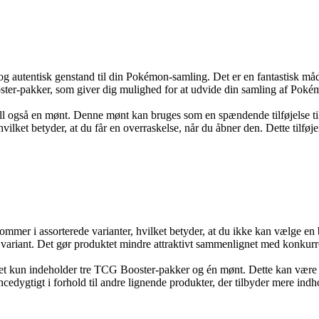
 og autentisk genstand til din Pokémon-samling. Det er en fantastisk m
ter-pakker, som giver dig mulighed for at udvide din samling af Poké
 også en mønt. Denne mønt kan bruges som en spændende tilføjelse t
vilket betyder, at du får en overraskelse, når du åbner den. Dette tilføj
kommer i assorterede varianter, hvilket betyder, at du ikke kan vælge e
t variant. Det gør produktet mindre attraktivt sammenlignet med konkur
det kun indeholder tre TCG Booster-pakker og én mønt. Dette kan være e
edygtigt i forhold til andre lignende produkter, der tilbyder mere indho