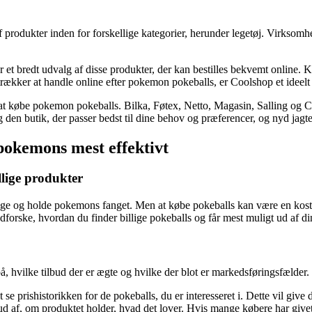
 af produkter inden for forskellige kategorier, herunder legetøj. Virksom
et bredt udvalg af disse produkter, der kan bestilles bekvemt online. 
etrækker at handle online efter pokemon pokeballs, er Coolshop et ideelt
at købe pokemon pokeballs. Bilka, Føtex, Netto, Magasin, Salling og Coo
 den butik, der passer bedst til dine behov og præferencer, og nyd jag
 pokemons mest effektivt
llige produkter
ge og holde pokemons fanget. Men at købe pokeballs kan være en kostbar 
i udforske, hvordan du finder billige pokeballs og får mest muligt ud af d
, hvilke tilbud der er ægte og hvilke der blot er markedsføringsfælder. He
se prishistorikken for de pokeballs, du er interesseret i. Dette vil give 
 af, om produktet holder, hvad det lover. Hvis mange købere har givet po