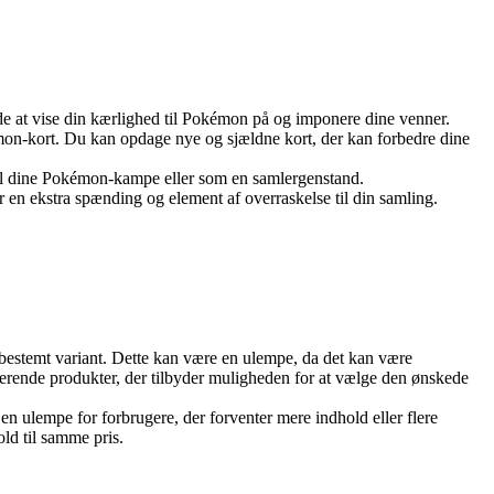
åde at vise din kærlighed til Pokémon på og imponere dine venner.
mon-kort. Du kan opdage nye og sjældne kort, der kan forbedre dine
il dine Pokémon-kampe eller som en samlergenstand.
er en ekstra spænding og element af overraskelse til din samling.
n bestemt variant. Dette kan være en ulempe, da det kan være
rerende produkter, der tilbyder muligheden for at vælge den ønskede
n ulempe for forbrugere, der forventer mere indhold eller flere
ld til samme pris.