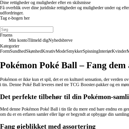
Dine rettigheder og muligheder efter en skilsmisse
Få overblik over dine juridiske rettigheder og muligheder under og eft
udfordringer.
Tag e-bogen her
Fruens
Min konto
Tilmeld dig
Nyhedsbreve
Kategorier
Form
Sundhed
Skønhed
Kreativ
Mode
Smykker
Spisning
Interiør
Kvinder
Pokémon Poké Ball – Fang dem al
Pokémon er ikke kun et spil, det er en kulturel sensation, der verden 
i tin. Denne Poké Ball leveres med tre TCG Booster-pakker og en mønt, 
Det perfekte tilbehør til din Pokémon-saml
Med denne Pokémon Poké Ball i tin får du mere end bare endnu en genstan
om du er en erfaren samler eller lige er begyndt at opbygge din samling,
Fang øjeblikket med assortering