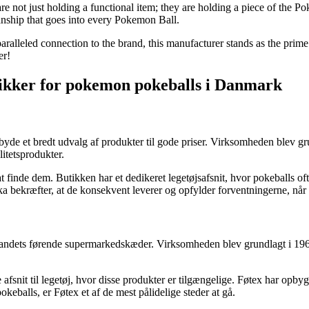
re not just holding a functional item; they are holding a piece of the 
anship that goes into every Pokemon Ball.
aralleled connection to the brand, this manufacturer stands as the prime
er!
utikker for pokemon pokeballs i Danmark
byde et bredt udvalg af produkter til gode priser. Virksomheden blev gru
litetsprodukter.
t finde dem. Butikken har et dedikeret legetøjsafsnit, hvor pokeballs of
lka bekræfter, at de konsekvent leverer og opfylder forventningerne, nå
 landets førende supermarkedskæder. Virksomheden blev grundlagt i 1960
snit til legetøj, hvor disse produkter er tilgængelige. Føtex har opbyg
eballs, er Føtex et af de mest pålidelige steder at gå.