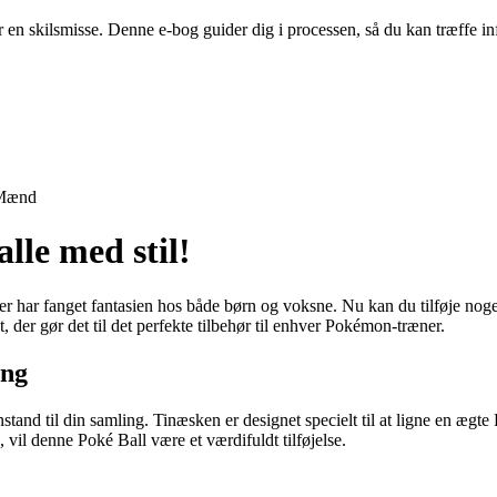
er en skilsmisse. Denne e-bog guider dig i processen, så du kan træffe
Mænd
le med stil!
over har fanget fantasien hos både børn og voksne. Nu kan du tilføje n
der gør det til det perfekte tilbehør til enhver Pokémon-træner.
ing
d til din samling. Tinæsken er designet specielt til at ligne en ægte Po
 vil denne Poké Ball være et værdifuldt tilføjelse.