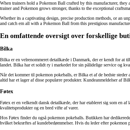
When trainers hold a Pokemon Ball crafted by this manufacturer, they a
trainer and Pokemon grows stronger, thanks to the exceptional craftsm
Whether its a captivating design, precise production methods, or an unp
and catch em all with a Pokemon Ball from this prestigious manufactur
En omfattende oversigt over forskellige b
Bilka
Bilka er en velrenommeret detailkæde i Danmark, der er kendt for at til
landet. Bilka har et solidt ry i markedet for sin pålidelige service og kva
Når det kommer til pokemon pokeballs, er Bilka et af de bedste steder a
altid har et lager af disse populære produkter. Kundeanmeldelser af Bi
Føtex
Føtex er en velkendt dansk detailkæde, der har etableret sig som en af
kvalitetsprodukter og en bred vifte af varer.
Hos Føtex finder du også pokemon pokeballs. Butikken har dedikerede af
hvilket bekræftes af kundebedømmelser. Hvis du leder efter pokemon pok