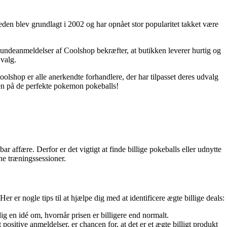
heden blev grundlagt i 2002 og har opnået stor popularitet takket være
Kundeanmeldelser af Coolshop bekræfter, at butikken leverer hurtig og
 valg.
lshop er alle anerkendte forhandlere, der har tilpasset deres udvalg
ten på de perfekte pokemon pokeballs!
affære. Derfor er det vigtigt at finde billige pokeballs eller udnytte
ine træningssessioner.
r er nogle tips til at hjælpe dig med at identificere ægte billige deals:
dig en idé om, hvornår prisen er billigere end normalt.
sitive anmeldelser, er chancen for, at det er et ægte billigt produkt