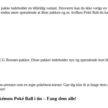
pakke indeholder en tilfældig variant. Desværre kan du ikke vælge en be
et endnu mere spændende at åbne pakken og se, hvilken Poké Ball du har 
TCG Booster-pakker. Disse pakker indeholder nye og spændende kort t
mon-arenaen som en ægte pokémon-træner. Gør dig klar til at fange dem
ner!
émon Poké Ball i tin – Fang dem alle!