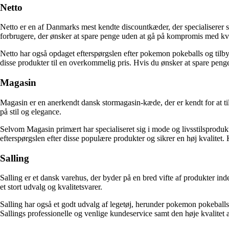
Netto
Netto er en af Danmarks mest kendte discountkæder, der specialiserer s
forbrugere, der ønsker at spare penge uden at gå på kompromis med kva
Netto har også opdaget efterspørgslen efter pokemon pokeballs og tilbyd
disse produkter til en overkommelig pris. Hvis du ønsker at spare peng
Magasin
Magasin er en anerkendt dansk stormagasin-kæde, der er kendt for at t
på stil og elegance.
Selvom Magasin primært har specialiseret sig i mode og livsstilsprodu
efterspørgslen efter disse populære produkter og sikrer en høj kvali
Salling
Salling er et dansk varehus, der byder på en bred vifte af produkter in
et stort udvalg og kvalitetsvarer.
Salling har også et godt udvalg af legetøj, herunder pokemon pokeball
Sallings professionelle og venlige kundeservice samt den høje kvalitet a