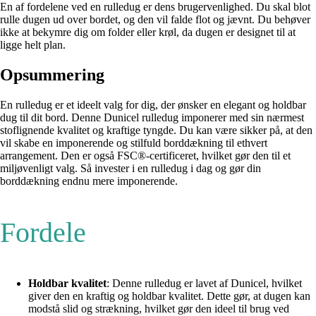
En af fordelene ved en rulledug er dens brugervenlighed. Du skal blot
rulle dugen ud over bordet, og den vil falde flot og jævnt. Du behøver
ikke at bekymre dig om folder eller krøl, da dugen er designet til at
ligge helt plan.
Opsummering
En rulledug er et ideelt valg for dig, der ønsker en elegant og holdbar
dug til dit bord. Denne Dunicel rulledug imponerer med sin nærmest
stoflignende kvalitet og kraftige tyngde. Du kan være sikker på, at den
vil skabe en imponerende og stilfuld borddækning til ethvert
arrangement. Den er også FSC®-certificeret, hvilket gør den til et
miljøvenligt valg. Så invester i en rulledug i dag og gør din
borddækning endnu mere imponerende.
Fordele
Holdbar kvalitet
: Denne rulledug er lavet af Dunicel, hvilket
giver den en kraftig og holdbar kvalitet. Dette gør, at dugen kan
modstå slid og strækning, hvilket gør den ideel til brug ved