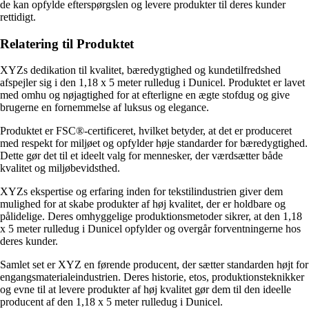
de kan opfylde efterspørgslen og levere produkter til deres kunder
rettidigt.
Relatering til Produktet
XYZs dedikation til kvalitet, bæredygtighed og kundetilfredshed
afspejler sig i den 1,18 x 5 meter rulledug i Dunicel. Produktet er lavet
med omhu og nøjagtighed for at efterligne en ægte stofdug og give
brugerne en fornemmelse af luksus og elegance.
Produktet er FSC®-certificeret, hvilket betyder, at det er produceret
med respekt for miljøet og opfylder høje standarder for bæredygtighed.
Dette gør det til et ideelt valg for mennesker, der værdsætter både
kvalitet og miljøbevidsthed.
XYZs ekspertise og erfaring inden for tekstilindustrien giver dem
mulighed for at skabe produkter af høj kvalitet, der er holdbare og
pålidelige. Deres omhyggelige produktionsmetoder sikrer, at den 1,18
x 5 meter rulledug i Dunicel opfylder og overgår forventningerne hos
deres kunder.
Samlet set er XYZ en førende producent, der sætter standarden højt for
engangsmaterialeindustrien. Deres historie, etos, produktionsteknikker
og evne til at levere produkter af høj kvalitet gør dem til den ideelle
producent af den 1,18 x 5 meter rulledug i Dunicel.