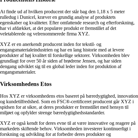
At finde ud af hvilken producent der står bag den 1,18 x 5 meter
rulledug i Dunicel, kræver en grundig analyse af produktets
egenskaber og kvaliteter. Efter omfattende research og efterforskning,
har vi afdækket, at det populære produkt er fremstillet af det
veletablerede og velrenommerede firma XYZ.
XYZ er en anerkendt producent inden for tekstil- og
engangsmaterialeindustrien og har en lang historie med at levere
produkter af høj kvalitet til forskellige sektorer. Virksomheden blev
grundlagt for over 50 år siden af ​​brødrene Jensen, og har siden
dengang udviklet sig til en global leder inden for produktion af
engangsmaterialer.
Virksomhedens Etos
Hos XYZ er virksomhedens etos baseret på bæredygtighed, innovation
og kundetilfredshed. Som en FSC®-certificeret producent går XYZ i
spidsen for at sikre, at deres produkter er fremstillet med hensyn til
miljøet og opfylder strenge bæredygtighedsstandarder.
XYZ er også kendt for deres evne til at være innovative og reagere på
markedets skiftende behov. Virksomheden investerer kontinuerligt i
forskning og udvikling for at forbedre deres produkter og