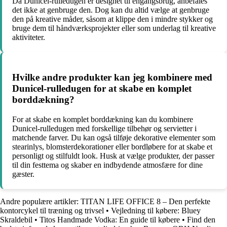
Da Dunicel-rulledugen er designet til engangsbrug, anbefales
det ikke at genbruge den. Dog kan du altid vælge at genbruge
den på kreative måder, såsom at klippe den i mindre stykker og
bruge dem til håndværksprojekter eller som underlag til kreative
aktiviteter.
Hvilke andre produkter kan jeg kombinere med
Dunicel-rulledugen for at skabe en komplet
borddækning?
For at skabe en komplet borddækning kan du kombinere
Dunicel-rulledugen med forskellige tilbehør og servietter i
matchende farver. Du kan også tilføje dekorative elementer som
stearinlys, blomsterdekorationer eller bordløbere for at skabe et
personligt og stilfuldt look. Husk at vælge produkter, der passer
til din festtema og skaber en indbydende atmosfære for dine
gæster.
Andre populære artikler:
TITAN LIFE OFFICE 8 – Den perfekte
kontorcykel til træning og trivsel
•
Vejledning til købere: Bluey
Skraldebil
•
Titos Handmade Vodka: En guide til købere
•
Find den