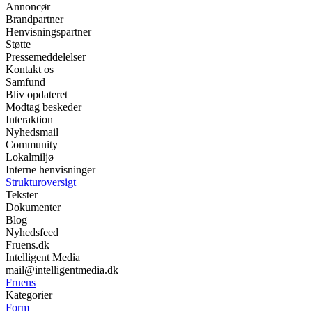
Annoncør
Brandpartner
Henvisningspartner
Støtte
Pressemeddelelser
Kontakt os
Samfund
Bliv opdateret
Modtag beskeder
Interaktion
Nyhedsmail
Community
Lokalmiljø
Interne henvisninger
Strukturoversigt
Tekster
Dokumenter
Blog
Nyhedsfeed
Fruens.dk
Intelligent Media
mail@intelligentmedia.dk
Fruens
Kategorier
Form