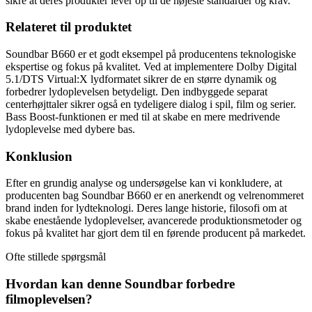
sikre at deres produkter lever op til de højeste standarder og krav.
Relateret til produktet
Soundbar B660 er et godt eksempel på producentens teknologiske
ekspertise og fokus på kvalitet. Ved at implementere Dolby Digital
5.1/DTS Virtual:X lydformatet sikrer de en større dynamik og
forbedrer lydoplevelsen betydeligt. Den indbyggede separat
centerhøjttaler sikrer også en tydeligere dialog i spil, film og serier.
Bass Boost-funktionen er med til at skabe en mere medrivende
lydoplevelse med dybere bas.
Konklusion
Efter en grundig analyse og undersøgelse kan vi konkludere, at
producenten bag Soundbar B660 er en anerkendt og velrenommeret
brand inden for lydteknologi. Deres lange historie, filosofi om at
skabe enestående lydoplevelser, avancerede produktionsmetoder og
fokus på kvalitet har gjort dem til en førende producent på markedet.
Ofte stillede spørgsmål
Hvordan kan denne Soundbar forbedre
filmoplevelsen?