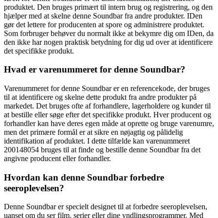
produktet. Den bruges primært til intern brug og registrering, og den
hjælper med at skelne denne Soundbar fra andre produkter. IDen
gør det lettere for producenten at spore og administrere produktet.
Som forbruger behøver du normalt ikke at bekymre dig om IDen, da
den ikke har nogen praktisk betydning for dig ud over at identificere
det specifikke produkt.
Hvad er varenummeret for denne Soundbar?
Varenummeret for denne Soundbar er en referencekode, der bruges
til at identificere og skelne dette produkt fra andre produkter på
markedet. Det bruges ofte af forhandlere, lagerholdere og kunder til
at bestille eller søge efter det specifikke produkt. Hver producent og
forhandler kan have deres egen måde at oprette og bruge varenumre,
men det primære formål er at sikre en nøjagtig og pålidelig
identifikation af produktet. I dette tilfælde kan varenummeret
200148054 bruges til at finde og bestille denne Soundbar fra det
angivne producent eller forhandler.
Hvordan kan denne Soundbar forbedre
seeroplevelsen?
Denne Soundbar er specielt designet til at forbedre seeroplevelsen,
uanset om du ser film, serier eller dine yndlingsprogrammer. Med