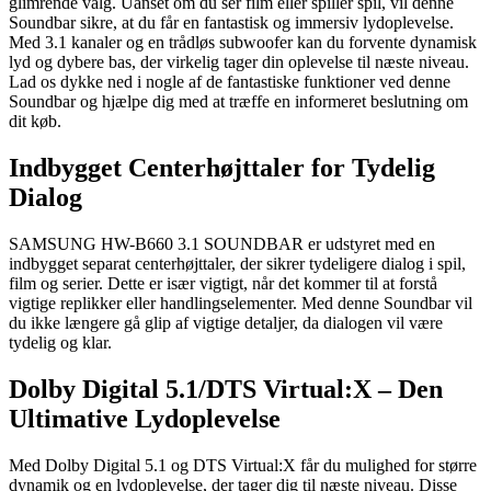
glimrende valg. Uanset om du ser film eller spiller spil, vil denne
Soundbar sikre, at du får en fantastisk og immersiv lydoplevelse.
Med 3.1 kanaler og en trådløs subwoofer kan du forvente dynamisk
lyd og dybere bas, der virkelig tager din oplevelse til næste niveau.
Lad os dykke ned i nogle af de fantastiske funktioner ved denne
Soundbar og hjælpe dig med at træffe en informeret beslutning om
dit køb.
Indbygget Centerhøjttaler for Tydelig
Dialog
SAMSUNG HW-B660 3.1 SOUNDBAR er udstyret med en
indbygget separat centerhøjttaler, der sikrer tydeligere dialog i spil,
film og serier. Dette er især vigtigt, når det kommer til at forstå
vigtige replikker eller handlingselementer. Med denne Soundbar vil
du ikke længere gå glip af vigtige detaljer, da dialogen vil være
tydelig og klar.
Dolby Digital 5.1/DTS Virtual:X – Den
Ultimative Lydoplevelse
Med Dolby Digital 5.1 og DTS Virtual:X får du mulighed for større
dynamik og en lydoplevelse, der tager dig til næste niveau. Disse