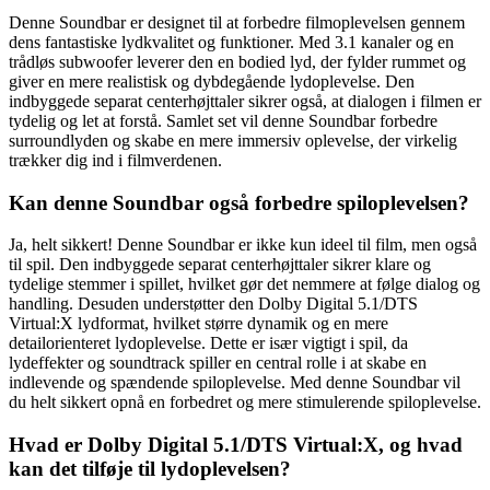
Denne Soundbar er designet til at forbedre filmoplevelsen gennem
dens fantastiske lydkvalitet og funktioner. Med 3.1 kanaler og en
trådløs subwoofer leverer den en bodied lyd, der fylder rummet og
giver en mere realistisk og dybdegående lydoplevelse. Den
indbyggede separat centerhøjttaler sikrer også, at dialogen i filmen er
tydelig og let at forstå. Samlet set vil denne Soundbar forbedre
surroundlyden og skabe en mere immersiv oplevelse, der virkelig
trækker dig ind i filmverdenen.
Kan denne Soundbar også forbedre spiloplevelsen?
Ja, helt sikkert! Denne Soundbar er ikke kun ideel til film, men også
til spil. Den indbyggede separat centerhøjttaler sikrer klare og
tydelige stemmer i spillet, hvilket gør det nemmere at følge dialog og
handling. Desuden understøtter den Dolby Digital 5.1/DTS
Virtual:X lydformat, hvilket større dynamik og en mere
detailorienteret lydoplevelse. Dette er især vigtigt i spil, da
lydeffekter og soundtrack spiller en central rolle i at skabe en
indlevende og spændende spiloplevelse. Med denne Soundbar vil
du helt sikkert opnå en forbedret og mere stimulerende spiloplevelse.
Hvad er Dolby Digital 5.1/DTS Virtual:X, og hvad
kan det tilføje til lydoplevelsen?