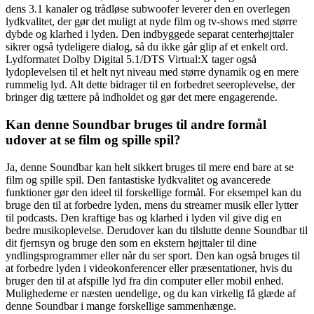
dens 3.1 kanaler og trådløse subwoofer leverer den en overlegen
lydkvalitet, der gør det muligt at nyde film og tv-shows med større
dybde og klarhed i lyden. Den indbyggede separat centerhøjttaler
sikrer også tydeligere dialog, så du ikke går glip af et enkelt ord.
Lydformatet Dolby Digital 5.1/DTS Virtual:X tager også
lydoplevelsen til et helt nyt niveau med større dynamik og en mere
rummelig lyd. Alt dette bidrager til en forbedret seeroplevelse, der
bringer dig tættere på indholdet og gør det mere engagerende.
Kan denne Soundbar bruges til andre formål
udover at se film og spille spil?
Ja, denne Soundbar kan helt sikkert bruges til mere end bare at se
film og spille spil. Den fantastiske lydkvalitet og avancerede
funktioner gør den ideel til forskellige formål. For eksempel kan du
bruge den til at forbedre lyden, mens du streamer musik eller lytter
til podcasts. Den kraftige bas og klarhed i lyden vil give dig en
bedre musikoplevelse. Derudover kan du tilslutte denne Soundbar til
dit fjernsyn og bruge den som en ekstern højttaler til dine
yndlingsprogrammer eller når du ser sport. Den kan også bruges til
at forbedre lyden i videokonferencer eller præsentationer, hvis du
bruger den til at afspille lyd fra din computer eller mobil enhed.
Mulighederne er næsten uendelige, og du kan virkelig få glæde af
denne Soundbar i mange forskellige sammenhænge.