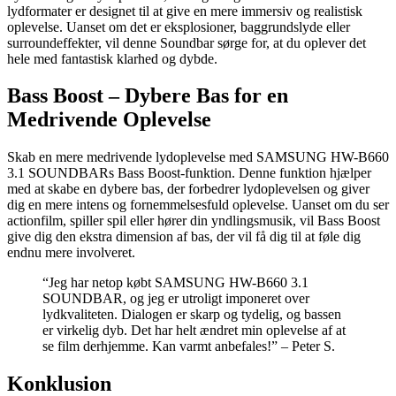
lydformater er designet til at give en mere immersiv og realistisk
oplevelse. Uanset om det er eksplosioner, baggrundslyde eller
surroundeffekter, vil denne Soundbar sørge for, at du oplever det
hele med fantastisk klarhed og dybde.
Bass Boost – Dybere Bas for en
Medrivende Oplevelse
Skab en mere medrivende lydoplevelse med SAMSUNG HW-B660
3.1 SOUNDBARs Bass Boost-funktion. Denne funktion hjælper
med at skabe en dybere bas, der forbedrer lydoplevelsen og giver
dig en mere intens og fornemmelsesfuld oplevelse. Uanset om du ser
actionfilm, spiller spil eller hører din yndlingsmusik, vil Bass Boost
give dig den ekstra dimension af bas, der vil få dig til at føle dig
endnu mere involveret.
“Jeg har netop købt SAMSUNG HW-B660 3.1
SOUNDBAR, og jeg er utroligt imponeret over
lydkvaliteten. Dialogen er skarp og tydelig, og bassen
er virkelig dyb. Det har helt ændret min oplevelse af at
se film derhjemme. Kan varmt anbefales!” – Peter S.
Konklusion