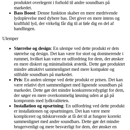
produktet overlegent i forhold til andre soundbars på
markedet.
Bass Boost
: Denne funktion skaber en mere medrivende
lydoplevelse med dybere bas. Det giver en mere intens og
kraftfuld lyd, der virkelig får dig til at føle dig en del af
handlingen.
Ulemper
Størrelse og design
: En ulempe ved dette produkt er dets
størrelse og design. Det kan være for stort og dominerende i
rummet, hvilket kan være en udfordring for dem, der ønsker
en mere diskret og minimalistisk æstetik. Dette gør produktet
mindre attraktivt sammenlignet med mere kompakte og
stilfulde soundbars på markedet.
Pris
: En anden ulempe ved dette produkt er prisen. Det kan
være relativt dyrt sammenlignet med lignende soundbars på
markedet. Dette gør det mindre konkurrencedygtigt for dem,
der søger en mere overkommelig løsning uden at gå på
kompromis med lydkvaliteten.
Installation og opsætning
: En udfordring ved dette produkt
er installationen og opsætningen. Det kan være mere
kompliceret og tidskrævende at få det til at fungere korrekt
sammenlignet med andre soundbars. Dette gør det mindre
brugervenligt og mere besværligt for dem, der ønsker en