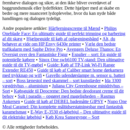
fremhæve dialogen og sikre, at den ikke bliver overdøvet af
baggrundsmusik eller lydeffekter. Dette hjælper med at skabe en
bedre og mere nuanceret lydoplevelse, hvor du kan nyde både
handlingen og dialogen tydeligt.
Andre populære artikler:
Hårfjerningscreme til Mænd
•
Philips
Oneblade Face: En ultimativ guide til perfekt trimning og barbering
af dit skæg
•
Hjælpeguide til køb af oplægningsbånd
•
Alt, du
behøver at vide om HP Envy 6430e printer
•
Vælg den bedste
trafikalarm med Saphe Drive Pro
•
Avengers Deluxe Thanos: En
Oversigt over den Fantastiske Figur
•
Espalier – sort: En guide til
potentielle købere
•
Sinox One swb6100 TV-stand: Den ultimative
guide til dit TV-møbel
•
Guide: Køb af TP-Link Wi-Fi Range
Extender RE450
•
Guide til køb af Caliber smart home dørkamera
med trykknap og wifi
•
Gavello udendørslampe m. sensor u. batteri
– sort
•
Boss lænestol med skammel – sort kunstlæder
•
Ida 3300
vægdrivhus – aluminium
•
Juliana City Greenhouse minidrivhus –
Sort
•
Købsguide til Deocreme: Den bedste deodorant creme til dit
behov
•
Sult i paradis – opgøret med mageligheden – Rasmus
Ankersen
•
Guide til køb af DEBEL bademåtte GIPSY
•
Nupo One
Meal Caramel: Din komplette måltidserstatningsbar med fantastisk
karamelsmag
•
E-Way E-3530 el-løbehjul – Den ultimative guide til
dit elektriske løbehjul
•
Køb Krea Sansegynge – Sort
© Alle rettigheder forbeholdes.