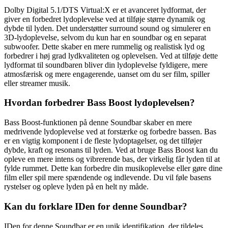
Dolby Digital 5.1/DTS Virtual:X er et avanceret lydformat, der
giver en forbedret lydoplevelse ved at tilføje større dynamik og
dybde til lyden. Det understøtter surround sound og simulerer en
3D-lydoplevelse, selvom du kun har en soundbar og en separat
subwoofer. Dette skaber en mere rummelig og realistisk lyd og
forbedrer i høj grad lydkvaliteten og oplevelsen. Ved at tilføje dette
lydformat til soundbaren bliver din lydoplevelse fyldigere, mere
atmosfærisk og mere engagerende, uanset om du ser film, spiller
eller streamer musik.
Hvordan forbedrer Bass Boost lydoplevelsen?
Bass Boost-funktionen på denne Soundbar skaber en mere
medrivende lydoplevelse ved at forstærke og forbedre bassen. Bas
er en vigtig komponent i de fleste lydoptagelser, og det tilføjer
dybde, kraft og resonans til lyden. Ved at bruge Bass Boost kan du
opleve en mere intens og vibrerende bas, der virkelig får lyden til at
fylde rummet. Dette kan forbedre din musikoplevelse eller gøre dine
film eller spil mere spændende og indlevende. Du vil føle basens
rystelser og opleve lyden på en helt ny måde.
Kan du forklare IDen for denne Soundbar?
IDen for denne Soundbar er en unik identifikation, der tildeles