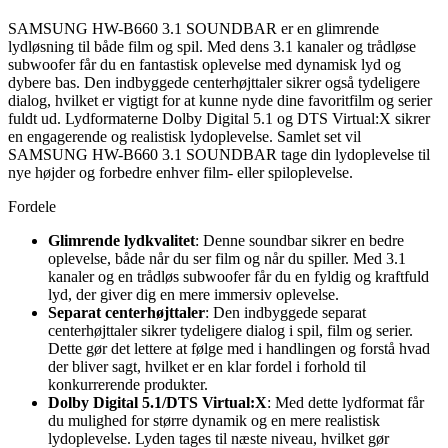
SAMSUNG HW-B660 3.1 SOUNDBAR er en glimrende
lydløsning til både film og spil. Med dens 3.1 kanaler og trådløse
subwoofer får du en fantastisk oplevelse med dynamisk lyd og
dybere bas. Den indbyggede centerhøjttaler sikrer også tydeligere
dialog, hvilket er vigtigt for at kunne nyde dine favoritfilm og serier
fuldt ud. Lydformaterne Dolby Digital 5.1 og DTS Virtual:X sikrer
en engagerende og realistisk lydoplevelse. Samlet set vil
SAMSUNG HW-B660 3.1 SOUNDBAR tage din lydoplevelse til
nye højder og forbedre enhver film- eller spiloplevelse.
Fordele
Glimrende lydkvalitet
: Denne soundbar sikrer en bedre
oplevelse, både når du ser film og når du spiller. Med 3.1
kanaler og en trådløs subwoofer får du en fyldig og kraftfuld
lyd, der giver dig en mere immersiv oplevelse.
Separat centerhøjttaler
: Den indbyggede separat
centerhøjttaler sikrer tydeligere dialog i spil, film og serier.
Dette gør det lettere at følge med i handlingen og forstå hvad
der bliver sagt, hvilket er en klar fordel i forhold til
konkurrerende produkter.
Dolby Digital 5.1/DTS Virtual:X
: Med dette lydformat får
du mulighed for større dynamik og en mere realistisk
lydoplevelse. Lyden tages til næste niveau, hvilket gør