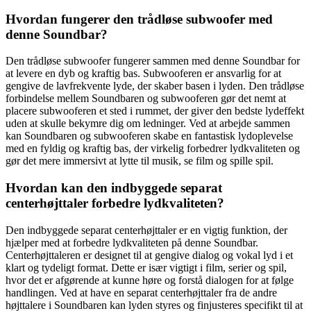
Hvordan fungerer den trådløse subwoofer med
denne Soundbar?
Den trådløse subwoofer fungerer sammen med denne Soundbar for
at levere en dyb og kraftig bas. Subwooferen er ansvarlig for at
gengive de lavfrekvente lyde, der skaber basen i lyden. Den trådløse
forbindelse mellem Soundbaren og subwooferen gør det nemt at
placere subwooferen et sted i rummet, der giver den bedste lydeffekt
uden at skulle bekymre dig om ledninger. Ved at arbejde sammen
kan Soundbaren og subwooferen skabe en fantastisk lydoplevelse
med en fyldig og kraftig bas, der virkelig forbedrer lydkvaliteten og
gør det mere immersivt at lytte til musik, se film og spille spil.
Hvordan kan den indbyggede separat
centerhøjttaler forbedre lydkvaliteten?
Den indbyggede separat centerhøjttaler er en vigtig funktion, der
hjælper med at forbedre lydkvaliteten på denne Soundbar.
Centerhøjttaleren er designet til at gengive dialog og vokal lyd i et
klart og tydeligt format. Dette er især vigtigt i film, serier og spil,
hvor det er afgørende at kunne høre og forstå dialogen for at følge
handlingen. Ved at have en separat centerhøjttaler fra de andre
højttalere i Soundbaren kan lyden styres og finjusteres specifikt til at