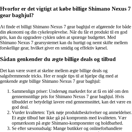
Hvorfor er det vigtigt at købe billige Shimano Nexus 7
gear baghjul?
At finde et billigt Shimano Nexus 7 gear baghjul er afgørende for både
din økonomi og din cykeleoplevelse. Når du får et produkt til en god
pris, kan du opgradere cyklen uden at sprænge budgettet. Med
Shimano Nexus 7 gearsystemet kan du hurtigt og nemt skifte mellem
forskellige gear, hvilket giver en smidig og effektiv kørsel.
Sådan genkender du ægte billige deals og tilbud
Det kan være svært at skelne mellem ægte billige deals og
salgsfremmende tricks. Her er nogle tips til at hjælpe dig med at
genkende ægte billige Shimano Nexus 7 gear baghjul:
Sammenlign priser: Undersøg markedet for at få en idé om den
gennemsnitlige pris for Shimano Nexus 7 gear baghjul. Hvis
tilbuddet er betydeligt lavere end gennemsnittet, kan det være en
god deal.
Vurder kvaliteten: Tjek nøje produktbeskrivelser og anmeldelser.
Et ægte tilbud bør ikke gå på kompromis med kvaliteten. Vær
opmærksom på ægte Shimano-komponenter og holdbarhed.
Se efter sæsonudsalg: Mange butikker og onlineforhandlere