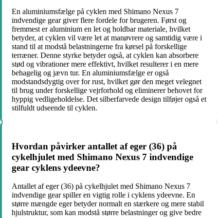
En aluminiumsfælge på cyklen med Shimano Nexus 7
indvendige gear giver flere fordele for brugeren. Først og
fremmest er aluminium en let og holdbar materiale, hvilket
betyder, at cyklen vil være let at manøvrere og samtidig være i
stand til at modstå belastningerne fra kørsel på forskellige
terræner. Denne styrke betyder også, at cyklen kan absorbere
stød og vibrationer mere effektivt, hvilket resulterer i en mere
behagelig og jævn tur. En aluminiumsfælge er også
modstandsdygtig over for rust, hvilket gør den meget velegnet
til brug under forskellige vejrforhold og eliminerer behovet for
hyppig vedligeholdelse. Det silberfarvede design tilføjer også et
stilfuldt udseende til cyklen.
Hvordan påvirker antallet af eger (36) på
cykelhjulet med Shimano Nexus 7 indvendige
gear cyklens ydeevne?
Antallet af eger (36) på cykelhjulet med Shimano Nexus 7
indvendige gear spiller en vigtig rolle i cyklens ydeevne. En
større mængde eger betyder normalt en stærkere og mere stabil
hjulstruktur, som kan modstå større belastninger og give bedre