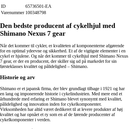
ID
65736501-EA
Varenummer
100348798
Den bedste producent af cykelhjul med
Shimano Nexus 7 gear
Når det kommer til cykler, er kvaliteten af ​​komponenterne afgørende
for en optimal ydeevne og sikkerhed. Et af de vigtigste elementer i en
cykel er hjulene. Og når det kommer til cykelhjul med Shimano Nexus
7 gear, er der en producent, der skiller sig ud på markedet for sin
førsteklasses kvalitet og pålidelighed – Shimano.
Historie og arv
Shimano er et japansk firma, der blev grundlagt tilbage i 1921 og har
en lang og imponerende historie i cykelindustrien. Med mere end et
århundrede med erfaring er Shimano blevet synonymt med kvalitet,
pålidelighed og innovation inden for cykelkomponenter.
Virksomheden har altid været dedikeret til at levere produkter af høj
kvalitet og har opnået et ry som en af ​​de førende producenter af
cykelkomponenter i verden.