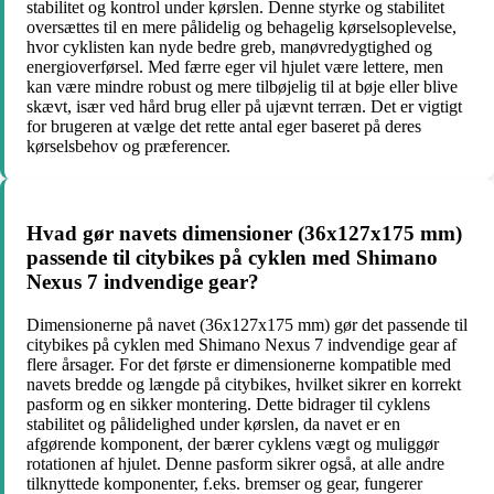
stabilitet og kontrol under kørslen. Denne styrke og stabilitet
oversættes til en mere pålidelig og behagelig kørselsoplevelse,
hvor cyklisten kan nyde bedre greb, manøvredygtighed og
energioverførsel. Med færre eger vil hjulet være lettere, men
kan være mindre robust og mere tilbøjelig til at bøje eller blive
skævt, især ved hård brug eller på ujævnt terræn. Det er vigtigt
for brugeren at vælge det rette antal eger baseret på deres
kørselsbehov og præferencer.
Hvad gør navets dimensioner (36x127x175 mm)
passende til citybikes på cyklen med Shimano
Nexus 7 indvendige gear?
Dimensionerne på navet (36x127x175 mm) gør det passende til
citybikes på cyklen med Shimano Nexus 7 indvendige gear af
flere årsager. For det første er dimensionerne kompatible med
navets bredde og længde på citybikes, hvilket sikrer en korrekt
pasform og en sikker montering. Dette bidrager til cyklens
stabilitet og pålidelighed under kørslen, da navet er en
afgørende komponent, der bærer cyklens vægt og muliggør
rotationen af hjulet. Denne pasform sikrer også, at alle andre
tilknyttede komponenter, f.eks. bremser og gear, fungerer