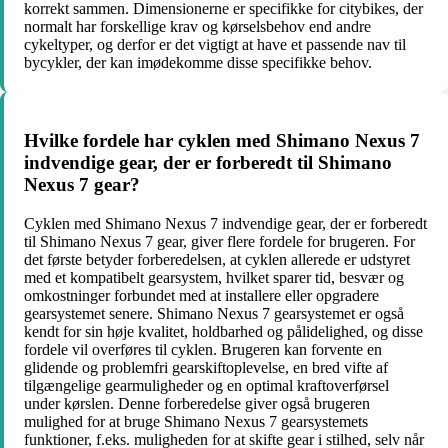
korrekt sammen. Dimensionerne er specifikke for citybikes, der
normalt har forskellige krav og kørselsbehov end andre
cykeltyper, og derfor er det vigtigt at have et passende nav til
bycykler, der kan imødekomme disse specifikke behov.
Hvilke fordele har cyklen med Shimano Nexus 7
indvendige gear, der er forberedt til Shimano
Nexus 7 gear?
Cyklen med Shimano Nexus 7 indvendige gear, der er forberedt
til Shimano Nexus 7 gear, giver flere fordele for brugeren. For
det første betyder forberedelsen, at cyklen allerede er udstyret
med et kompatibelt gearsystem, hvilket sparer tid, besvær og
omkostninger forbundet med at installere eller opgradere
gearsystemet senere. Shimano Nexus 7 gearsystemet er også
kendt for sin høje kvalitet, holdbarhed og pålidelighed, og disse
fordele vil overføres til cyklen. Brugeren kan forvente en
glidende og problemfri gearskiftoplevelse, en bred vifte af
tilgængelige gearmuligheder og en optimal kraftoverførsel
under kørslen. Denne forberedelse giver også brugeren
mulighed for at bruge Shimano Nexus 7 gearsystemets
funktioner, f.eks. muligheden for at skifte gear i stilhed, selv når