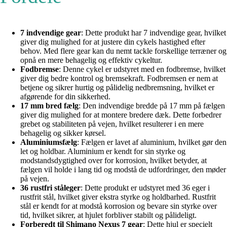
7 indvendige gear
: Dette produkt har 7 indvendige gear, hvilket
giver dig mulighed for at justere din cykels hastighed efter
behov. Med flere gear kan du nemt tackle forskellige terræner og
opnå en mere behagelig og effektiv cykeltur.
Fodbremse
: Denne cykel er udstyret med en fodbremse, hvilket
giver dig bedre kontrol og bremsekraft. Fodbremsen er nem at
betjene og sikrer hurtig og pålidelig nedbremsning, hvilket er
afgørende for din sikkerhed.
17 mm bred fælg
: Den indvendige bredde på 17 mm på fælgen
giver dig mulighed for at montere bredere dæk. Dette forbedrer
grebet og stabiliteten på vejen, hvilket resulterer i en mere
behagelig og sikker kørsel.
Aluminiumsfælg
: Fælgen er lavet af aluminium, hvilket gør den
let og holdbar. Aluminium er kendt for sin styrke og
modstandsdygtighed over for korrosion, hvilket betyder, at
fælgen vil holde i lang tid og modstå de udfordringer, den møder
på vejen.
36 rustfri ståleger
: Dette produkt er udstyret med 36 eger i
rustfrit stål, hvilket giver ekstra styrke og holdbarhed. Rustfrit
stål er kendt for at modstå korrosion og bevare sin styrke over
tid, hvilket sikrer, at hjulet forbliver stabilt og pålideligt.
Forberedt til Shimano Nexus 7 gear
: Dette hjul er specielt