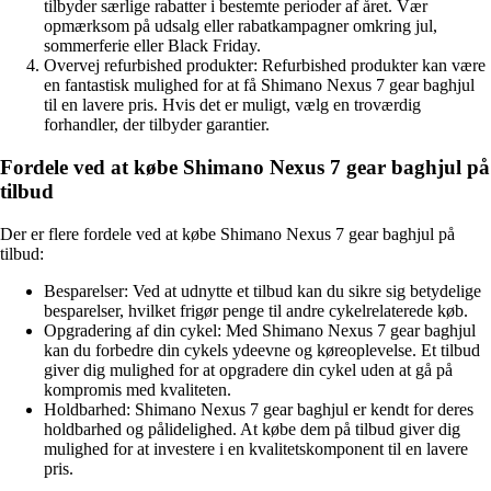
tilbyder særlige rabatter i bestemte perioder af året. Vær
opmærksom på udsalg eller rabatkampagner omkring jul,
sommerferie eller Black Friday.
Overvej refurbished produkter: Refurbished produkter kan være
en fantastisk mulighed for at få Shimano Nexus 7 gear baghjul
til en lavere pris. Hvis det er muligt, vælg en troværdig
forhandler, der tilbyder garantier.
Fordele ved at købe Shimano Nexus 7 gear baghjul på
tilbud
Der er flere fordele ved at købe Shimano Nexus 7 gear baghjul på
tilbud:
Besparelser: Ved at udnytte et tilbud kan du sikre sig betydelige
besparelser, hvilket frigør penge til andre cykelrelaterede køb.
Opgradering af din cykel: Med Shimano Nexus 7 gear baghjul
kan du forbedre din cykels ydeevne og køreoplevelse. Et tilbud
giver dig mulighed for at opgradere din cykel uden at gå på
kompromis med kvaliteten.
Holdbarhed: Shimano Nexus 7 gear baghjul er kendt for deres
holdbarhed og pålidelighed. At købe dem på tilbud giver dig
mulighed for at investere i en kvalitetskomponent til en lavere
pris.