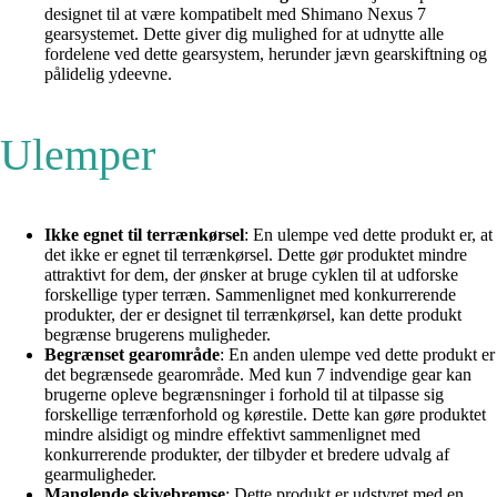
designet til at være kompatibelt med Shimano Nexus 7
gearsystemet. Dette giver dig mulighed for at udnytte alle
fordelene ved dette gearsystem, herunder jævn gearskiftning og
pålidelig ydeevne.
Ulemper
Ikke egnet til terrænkørsel
: En ulempe ved dette produkt er, at
det ikke er egnet til terrænkørsel. Dette gør produktet mindre
attraktivt for dem, der ønsker at bruge cyklen til at udforske
forskellige typer terræn. Sammenlignet med konkurrerende
produkter, der er designet til terrænkørsel, kan dette produkt
begrænse brugerens muligheder.
Begrænset gearområde
: En anden ulempe ved dette produkt er
det begrænsede gearområde. Med kun 7 indvendige gear kan
brugerne opleve begrænsninger i forhold til at tilpasse sig
forskellige terrænforhold og kørestile. Dette kan gøre produktet
mindre alsidigt og mindre effektivt sammenlignet med
konkurrerende produkter, der tilbyder et bredere udvalg af
gearmuligheder.
Manglende skivebremse
: Dette produkt er udstyret med en