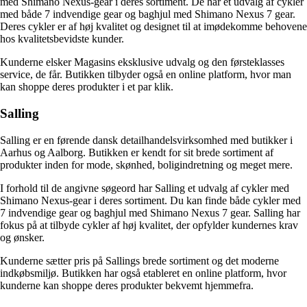
med Shimano Nexus-gear i deres sortiment. De har et udvalg af cykler
med både 7 indvendige gear og baghjul med Shimano Nexus 7 gear.
Deres cykler er af høj kvalitet og designet til at imødekomme behovene
hos kvalitetsbevidste kunder.
Kunderne elsker Magasins eksklusive udvalg og den førsteklasses
service, de får. Butikken tilbyder også en online platform, hvor man
kan shoppe deres produkter i et par klik.
Salling
Salling er en førende dansk detailhandelsvirksomhed med butikker i
Aarhus og Aalborg. Butikken er kendt for sit brede sortiment af
produkter inden for mode, skønhed, boligindretning og meget mere.
I forhold til de angivne søgeord har Salling et udvalg af cykler med
Shimano Nexus-gear i deres sortiment. Du kan finde både cykler med
7 indvendige gear og baghjul med Shimano Nexus 7 gear. Salling har
fokus på at tilbyde cykler af høj kvalitet, der opfylder kundernes krav
og ønsker.
Kunderne sætter pris på Sallings brede sortiment og det moderne
indkøbsmiljø. Butikken har også etableret en online platform, hvor
kunderne kan shoppe deres produkter bekvemt hjemmefra.