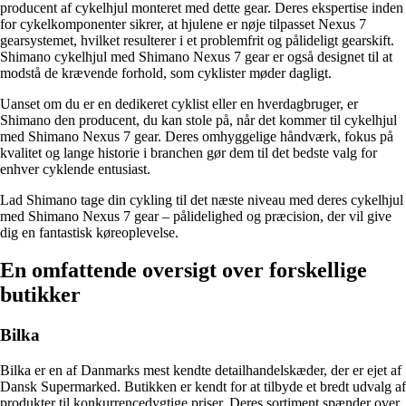
producent af cykelhjul monteret med dette gear. Deres ekspertise inden
for cykelkomponenter sikrer, at hjulene er nøje tilpasset Nexus 7
gearsystemet, hvilket resulterer i et problemfrit og pålideligt gearskift.
Shimano cykelhjul med Shimano Nexus 7 gear er også designet til at
modstå de krævende forhold, som cyklister møder dagligt.
Uanset om du er en dedikeret cyklist eller en hverdagbruger, er
Shimano den producent, du kan stole på, når det kommer til cykelhjul
med Shimano Nexus 7 gear. Deres omhyggelige håndværk, fokus på
kvalitet og lange historie i branchen gør dem til det bedste valg for
enhver cyklende entusiast.
Lad Shimano tage din cykling til det næste niveau med deres cykelhjul
med Shimano Nexus 7 gear – pålidelighed og præcision, der vil give
dig en fantastisk køreoplevelse.
En omfattende oversigt over forskellige
butikker
Bilka
Bilka er en af Danmarks mest kendte detailhandelskæder, der er ejet af
Dansk Supermarked. Butikken er kendt for at tilbyde et bredt udvalg af
produkter til konkurrencedygtige priser. Deres sortiment spænder over