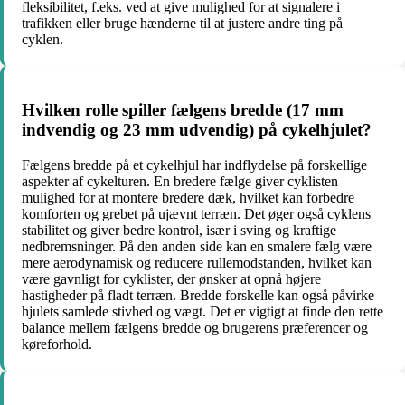
fleksibilitet, f.eks. ved at give mulighed for at signalere i
trafikken eller bruge hænderne til at justere andre ting på
cyklen.
Hvilken rolle spiller fælgens bredde (17 mm
indvendig og 23 mm udvendig) på cykelhjulet?
Fælgens bredde på et cykelhjul har indflydelse på forskellige
aspekter af cykelturen. En bredere fælge giver cyklisten
mulighed for at montere bredere dæk, hvilket kan forbedre
komforten og grebet på ujævnt terræn. Det øger også cyklens
stabilitet og giver bedre kontrol, især i sving og kraftige
nedbremsninger. På den anden side kan en smalere fælg være
mere aerodynamisk og reducere rullemodstanden, hvilket kan
være gavnligt for cyklister, der ønsker at opnå højere
hastigheder på fladt terræn. Bredde forskelle kan også påvirke
hjulets samlede stivhed og vægt. Det er vigtigt at finde den rette
balance mellem fælgens bredde og brugerens præferencer og
køreforhold.