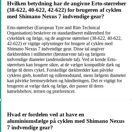
Hvilken betydning har de angivne Erto-størrelser
(38-622, 40-622, 42-622) for brugeren af cyklen
med Shimano Nexus 7 indvendige gear?
Erto-størrelser (European Tyre and Rim Technical
Organisation) beskriver en standardiseret måleenhed for
cykeldæk og fælge, og de angivne størrelser (38-622, 40-622,
42-622) er vigtige oplysninger for brugere af cyklen med
Shimano Nexus 7 indvendige gear. Disse tal angiver
dækbredden i millimeter (førstnævnte tal) og fælgens
indvendige diameter (andenstående tal). Ved at kende Erto-
størrelsen kan brugere sikre, at de vælger kompatible dæk og
fælge til deres cykel. Forskellige dækbredder kan påvirke
cyklens greb, komfort og rullemodstand, mens fælgens diameter
kan påvirke bremseydelsen og håndteringen. Det er vigtigt for
brugeren at vælge dæk og fælge, der passer til deres
kørselsbehov, terræn og præferencer.
Hvad er fordelen ved at have en
aluminiumsfælge på cyklen med Shimano Nexus
7 indvendige gear?