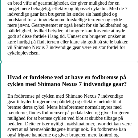
en bred vifte af gearmuligheder, der giver mulighed for en
meget mere behagelig, effektiv og tilpasset cykeltur. Med de 7
indvendige gear kan brugeren let ændre sin hastighed og
modstand for at imødekomme forskellige terræner og cykle
mere jævnt. Gearsystemet er også kendt for sin holdbarhed og
pålidelighed, hvilket betyder, at brugere kan forvente at nyde
godt af disse fordele i lang tid. Uanset om brugeren ønsker at
køre hurtigt på fladt terræn eller klare sig godt på stejle bakker,
vil Shimano Nexus 7 indvendige gear være en stor fordel for
cykeloplevelsen.
Hvad er fordelene ved at have en fodbremse på
cyklen med Shimano Nexus 7 indvendige gear?
En fodbremse på cyklen med Shimano Nexus 7 indvendige
gear tilbyder brugerne en pålidelig og effektiv metode til at
bremse deres cykel. Mens håndbremser normalt styres med
hænderne, findes fodbremser på pedalakslen og giver brugeren
mulighed for at bremse cyklen ved blot at skubbe tilbage på
pedalen. Dette er især nyttigt i nødsituationer, hvor det kan være
svært at nå bremsehåndtagene hurtigt nok. En fodbremse kan
også frigøre hænderne og giver brugeren mere kontrol og