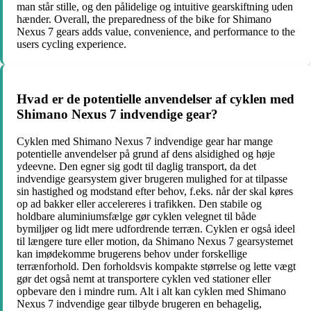
man står stille, og den pålidelige og intuitive gearskiftning uden
hænder. Overall, the preparedness of the bike for Shimano
Nexus 7 gears adds value, convenience, and performance to the
users cycling experience.
Hvad er de potentielle anvendelser af cyklen med
Shimano Nexus 7 indvendige gear?
Cyklen med Shimano Nexus 7 indvendige gear har mange
potentielle anvendelser på grund af dens alsidighed og høje
ydeevne. Den egner sig godt til daglig transport, da det
indvendige gearsystem giver brugeren mulighed for at tilpasse
sin hastighed og modstand efter behov, f.eks. når der skal køres
op ad bakker eller accelereres i trafikken. Den stabile og
holdbare aluminiumsfælge gør cyklen velegnet til både
bymiljøer og lidt mere udfordrende terræn. Cyklen er også ideel
til længere ture eller motion, da Shimano Nexus 7 gearsystemet
kan imødekomme brugerens behov under forskellige
terrænforhold. Den forholdsvis kompakte størrelse og lette vægt
gør det også nemt at transportere cyklen ved stationer eller
opbevare den i mindre rum. Alt i alt kan cyklen med Shimano
Nexus 7 indvendige gear tilbyde brugeren en behagelig,