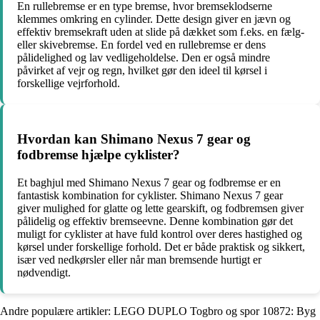
En rullebremse er en type bremse, hvor bremseklodserne
klemmes omkring en cylinder. Dette design giver en jævn og
effektiv bremsekraft uden at slide på dækket som f.eks. en fælg-
eller skivebremse. En fordel ved en rullebremse er dens
pålidelighed og lav vedligeholdelse. Den er også mindre
påvirket af vejr og regn, hvilket gør den ideel til kørsel i
forskellige vejrforhold.
Hvordan kan Shimano Nexus 7 gear og
fodbremse hjælpe cyklister?
Et baghjul med Shimano Nexus 7 gear og fodbremse er en
fantastisk kombination for cyklister. Shimano Nexus 7 gear
giver mulighed for glatte og lette gearskift, og fodbremsen giver
pålidelig og effektiv bremseevne. Denne kombination gør det
muligt for cyklister at have fuld kontrol over deres hastighed og
kørsel under forskellige forhold. Det er både praktisk og sikkert,
især ved nedkørsler eller når man bremsende hurtigt er
nødvendigt.
Andre populære artikler:
LEGO DUPLO Togbro og spor 10872: Byg