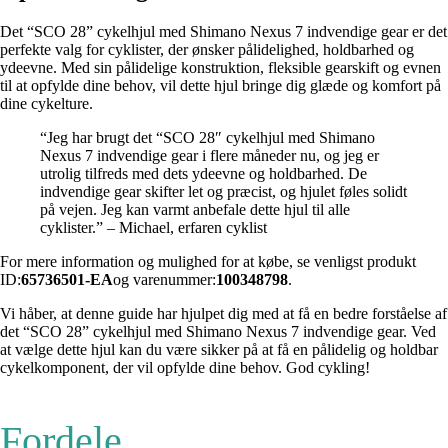
Det “SCO 28” cykelhjul med Shimano Nexus 7 indvendige gear er det
perfekte valg for cyklister, der ønsker pålidelighed, holdbarhed og
ydeevne. Med sin pålidelige konstruktion, fleksible gearskift og evnen
til at opfylde dine behov, vil dette hjul bringe dig glæde og komfort på
dine cykelture.
“Jeg har brugt det “SCO 28″ cykelhjul med Shimano
Nexus 7 indvendige gear i flere måneder nu, og jeg er
utrolig tilfreds med dets ydeevne og holdbarhed. De
indvendige gear skifter let og præcist, og hjulet føles solidt
på vejen. Jeg kan varmt anbefale dette hjul til alle
cyklister.” – Michael, erfaren cyklist
For mere information og mulighed for at købe, se venligst produkt
ID:
65736501-EA
og varenummer:
100348798
.
Vi håber, at denne guide har hjulpet dig med at få en bedre forståelse af
det “SCO 28” cykelhjul med Shimano Nexus 7 indvendige gear. Ved
at vælge dette hjul kan du være sikker på at få en pålidelig og holdbar
cykelkomponent, der vil opfylde dine behov. God cykling!
Fordele