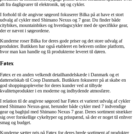
alt fra dagligvarer til elektronik, tøj og cykler.
I forhold til de angivne søgeord fokuserer Bilka på at have et stort
udvalg af cykler med Shimano Nexus og 7 gear. Du finder både
citybikes, mountainbikes og hverdagscykler med de specifikke gear,
der er nævnt i søgeordene.
Kunderne roser Bilka for deres gode priser og det store udvalg af
produkter. Butikken har også etableret en bekvem online platform,
hvor man kan handle og få produkterne leveret til døren.
Føtex
Føtex er en anden velkendt detailhandelskæde i Danmark og et
datterselskab til Coop Danmark. Butikken fokuserer på at skabe en
god shoppingoplevelse for deres kunder ved at tilbyde
kvalitetsprodukter i en moderne og indbydende atmosfære.
I relation til de angivne søgeord har Føtex et varieret udvalg af cykler
med Shimano Nexus-gear, herunder både cykler med 7 indvendige
gear og baghjul med Shimano Nexus 7 gear. Deres sortiment strækker
sig over forskellige cykeltyper og prisspænd, så der er noget til enhver
smag og budget.
Kunderne sætter pris på Føtex for deres brede sortiment af produkter