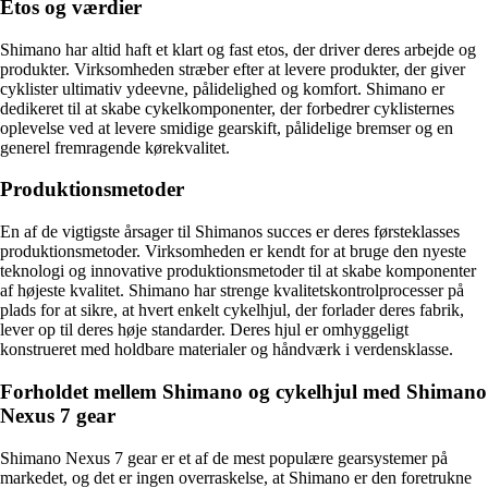
Etos og værdier
Shimano har altid haft et klart og fast etos, der driver deres arbejde og
produkter. Virksomheden stræber efter at levere produkter, der giver
cyklister ultimativ ydeevne, pålidelighed og komfort. Shimano er
dedikeret til at skabe cykelkomponenter, der forbedrer cyklisternes
oplevelse ved at levere smidige gearskift, pålidelige bremser og en
generel fremragende kørekvalitet.
Produktionsmetoder
En af de vigtigste årsager til Shimanos succes er deres førsteklasses
produktionsmetoder. Virksomheden er kendt for at bruge den nyeste
teknologi og innovative produktionsmetoder til at skabe komponenter
af højeste kvalitet. Shimano har strenge kvalitetskontrolprocesser på
plads for at sikre, at hvert enkelt cykelhjul, der forlader deres fabrik,
lever op til deres høje standarder. Deres hjul er omhyggeligt
konstrueret med holdbare materialer og håndværk i verdensklasse.
Forholdet mellem Shimano og cykelhjul med Shimano
Nexus 7 gear
Shimano Nexus 7 gear er et af de mest populære gearsystemer på
markedet, og det er ingen overraskelse, at Shimano er den foretrukne