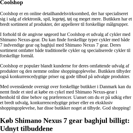
Coolshop
Coolshop er en online detailhandelsvirksomhed, der har specialiseret
sig i salg af elektronik, spil, legetøj, tøj og meget mere. Butikken har et
bredt sortiment af produkter, der appellerer til forskellige målgrupper.
I forhold til de angivne søgeord har Coolshop et udvalg af cykler med
Shimano Nexus-gear. Du kan finde forskellige typer cykler med både
7 indvendige gear og baghjul med Shimano Nexus 7 gear. Deres
sortiment omfatter både traditionelle cykler og specialiserede cykler til
forskellige formål.
Coolshop er populær blandt kunderne for deres omfattende udvalg af
produkter og den nemme online shoppingoplevelse. Butikken tilbyder
også konkurrencedygtige priser og gode tilbud på udvalgte produkter.
Med ovenstående oversigt over forskellige butikker i Danmark kan du
nemt finde et sted at købe en cykel med Shimano Nexus-gear i
henhold til dine behov og præferencer. Uanset om du er på udkig efter
et bredt udvalg, konkurrencedygtige priser eller en eksklusiv
shoppingoplevelse, har disse butikker noget at tilbyde. God shopping!
Køb Shimano Nexus 7 gear baghjul billigt:
Udnyt tilbuddene