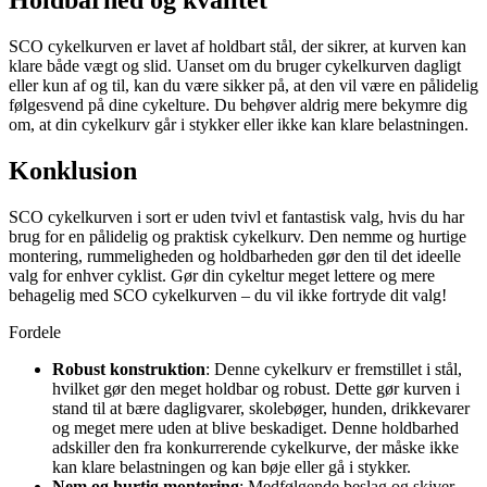
Holdbarhed og kvalitet
SCO cykelkurven er lavet af holdbart stål, der sikrer, at kurven kan
klare både vægt og slid. Uanset om du bruger cykelkurven dagligt
eller kun af og til, kan du være sikker på, at den vil være en pålidelig
følgesvend på dine cykelture. Du behøver aldrig mere bekymre dig
om, at din cykelkurv går i stykker eller ikke kan klare belastningen.
Konklusion
SCO cykelkurven i sort er uden tvivl et fantastisk valg, hvis du har
brug for en pålidelig og praktisk cykelkurv. Den nemme og hurtige
montering, rummeligheden og holdbarheden gør den til det ideelle
valg for enhver cyklist. Gør din cykeltur meget lettere og mere
behagelig med SCO cykelkurven – du vil ikke fortryde dit valg!
Fordele
Robust konstruktion
: Denne cykelkurv er fremstillet i stål,
hvilket gør den meget holdbar og robust. Dette gør kurven i
stand til at bære dagligvarer, skolebøger, hunden, drikkevarer
og meget mere uden at blive beskadiget. Denne holdbarhed
adskiller den fra konkurrerende cykelkurve, der måske ikke
kan klare belastningen og kan bøje eller gå i stykker.
Nem og hurtig montering
: Medfølgende beslag og skiver