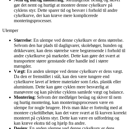
gør det nemt og hurtigt at montere denne cykelkurv på
cyklens styr. Dette sparer tid og besvær i forhold til andre
cykelkurve, der kan kræve mere komplicerede
monteringsprocesser.
Ulemper
Størrelse
: En ulempe ved denne cykelkurv er dens størrelse.
Selvom den har plads til dagligvarer, skolebøger, hunden og
drikkevarer, kan dens størrelse være begrænsende i forhold til
andre cykelkurve på markedet. Dette kan gøre det svært at
transportere større genstande eller handle ind i større
mængder.
Vægt
: En anden ulempe ved denne cykelkurv er dens vægt.
Da den er fremstillet i stål, kan den være tungere end
cykelkurve lavet af lettere materialer som f.eks. plastik eller
aluminium. Dette kan gøre cyklen mere besværlig at
manøvrere og kan påvirke cyklens samlede vægt og balance.
Montering
: Selvom der medfølger beslag og skiver til nem
og hurtig montering, kan monteringsprocessen være en
ulempe for nogle brugere. Hvis man ikke er fortrolig med at
montere cykeltilbehør, kan det være svært at få kurven korrekt
monteret på cyklens styr. Dette kan være en udfordring og
kan kræve ekstra tid og hjælp fra andre.
Design
: En anden ulempe ved denne cykelkurv er dens