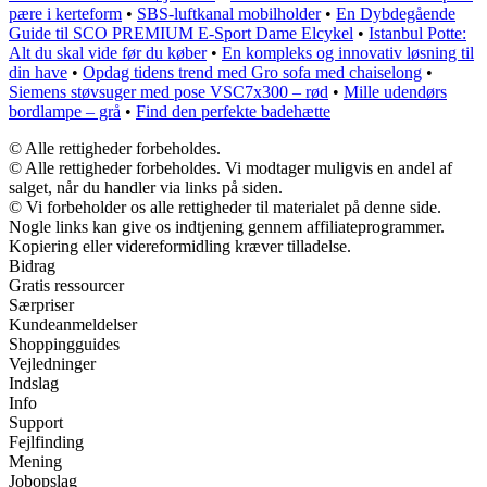
pære i kerteform
•
SBS-luftkanal mobilholder
•
En Dybdegående
Guide til SCO PREMIUM E-Sport Dame Elcykel
•
Istanbul Potte:
Alt du skal vide før du køber
•
En kompleks og innovativ løsning til
din have
•
Opdag tidens trend med Gro sofa med chaiselong
•
Siemens støvsuger med pose VSC7x300 – rød
•
Mille udendørs
bordlampe – grå
•
Find den perfekte badehætte
© Alle rettigheder forbeholdes.
© Alle rettigheder forbeholdes. Vi modtager muligvis en andel af
salget, når du handler via links på siden.
© Vi forbeholder os alle rettigheder til materialet på denne side.
Nogle links kan give os indtjening gennem affiliateprogrammer.
Kopiering eller videreformidling kræver tilladelse.
Bidrag
Gratis ressourcer
Særpriser
Kundeanmeldelser
Shoppingguides
Vejledninger
Indslag
Info
Support
Fejlfinding
Mening
Jobopslag