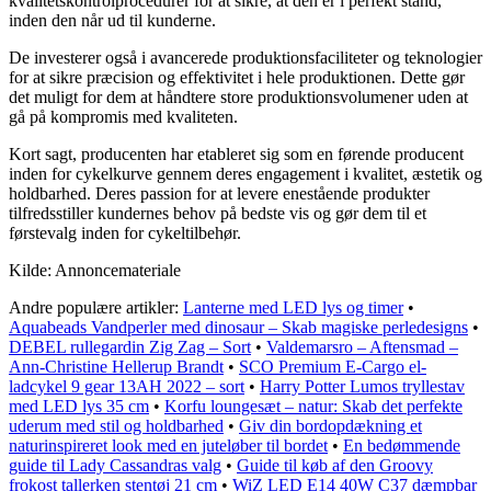
kvalitetskontrolprocedurer for at sikre, at den er i perfekt stand,
inden den når ud til kunderne.
De investerer også i avancerede produktionsfaciliteter og teknologier
for at sikre præcision og effektivitet i hele produktionen. Dette gør
det muligt for dem at håndtere store produktionsvolumener uden at
gå på kompromis med kvaliteten.
Kort sagt, producenten har etableret sig som en førende producent
inden for cykelkurve gennem deres engagement i kvalitet, æstetik og
holdbarhed. Deres passion for at levere enestående produkter
tilfredsstiller kundernes behov på bedste vis og gør dem til et
førstevalg inden for cykeltilbehør.
Kilde: Annoncemateriale
Andre populære artikler:
Lanterne med LED lys og timer
•
Aquabeads Vandperler med dinosaur – Skab magiske perledesigns
•
DEBEL rullegardin Zig Zag – Sort
•
Valdemarsro – Aftensmad –
Ann-Christine Hellerup Brandt
•
SCO Premium E-Cargo el-
ladcykel 9 gear 13AH 2022 – sort
•
Harry Potter Lumos tryllestav
med LED lys 35 cm
•
Korfu loungesæt – natur: Skab det perfekte
uderum med stil og holdbarhed
•
Giv din bordopdækning et
naturinspireret look med en juteløber til bordet
•
En bedømmende
guide til Lady Cassandras valg
•
Guide til køb af den Groovy
frokost tallerken stentøj 21 cm
•
WiZ LED E14 40W C37 dæmpbar