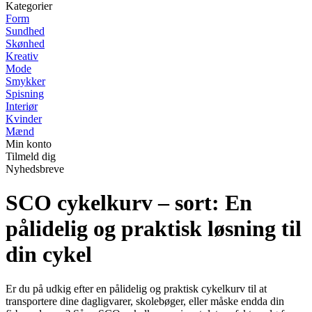
Kategorier
Form
Sundhed
Skønhed
Kreativ
Mode
Smykker
Spisning
Interiør
Kvinder
Mænd
Min konto
Tilmeld dig
Nyhedsbreve
SCO cykelkurv – sort: En
pålidelig og praktisk løsning til
din cykel
Er du på udkig efter en pålidelig og praktisk cykelkurv til at
transportere dine dagligvarer, skolebøger, eller måske endda din