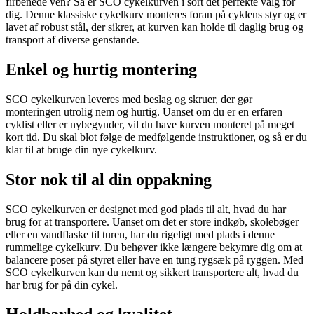
firbenede ven? Så er SCO cykelkurven i sort det perfekte valg for
dig. Denne klassiske cykelkurv monteres foran på cyklens styr og er
lavet af robust stål, der sikrer, at kurven kan holde til daglig brug og
transport af diverse genstande.
Enkel og hurtig montering
SCO cykelkurven leveres med beslag og skruer, der gør
monteringen utrolig nem og hurtig. Uanset om du er en erfaren
cyklist eller er nybegynder, vil du have kurven monteret på meget
kort tid. Du skal blot følge de medfølgende instruktioner, og så er du
klar til at bruge din nye cykelkurv.
Stor nok til al din oppakning
SCO cykelkurven er designet med god plads til alt, hvad du har
brug for at transportere. Uanset om det er store indkøb, skolebøger
eller en vandflaske til turen, har du rigeligt med plads i denne
rummelige cykelkurv. Du behøver ikke længere bekymre dig om at
balancere poser på styret eller have en tung rygsæk på ryggen. Med
SCO cykelkurven kan du nemt og sikkert transportere alt, hvad du
har brug for på din cykel.