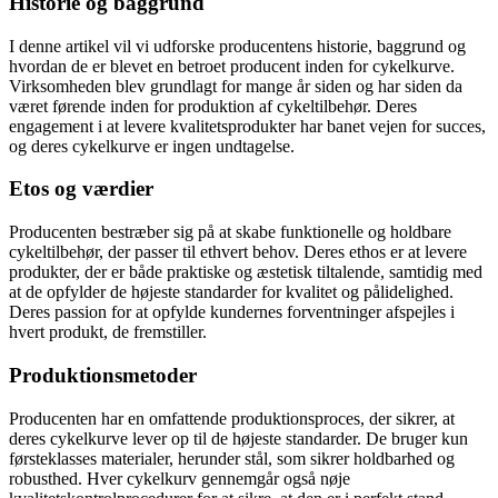
Historie og baggrund
I denne artikel vil vi udforske producentens historie, baggrund og
hvordan de er blevet en betroet producent inden for cykelkurve.
Virksomheden blev grundlagt for mange år siden og har siden da
været førende inden for produktion af cykeltilbehør. Deres
engagement i at levere kvalitetsprodukter har banet vejen for succes,
og deres cykelkurve er ingen undtagelse.
Etos og værdier
Producenten bestræber sig på at skabe funktionelle og holdbare
cykeltilbehør, der passer til ethvert behov. Deres ethos er at levere
produkter, der er både praktiske og æstetisk tiltalende, samtidig med
at de opfylder de højeste standarder for kvalitet og pålidelighed.
Deres passion for at opfylde kundernes forventninger afspejles i
hvert produkt, de fremstiller.
Produktionsmetoder
Producenten har en omfattende produktionsproces, der sikrer, at
deres cykelkurve lever op til de højeste standarder. De bruger kun
førsteklasses materialer, herunder stål, som sikrer holdbarhed og
robusthed. Hver cykelkurv gennemgår også nøje