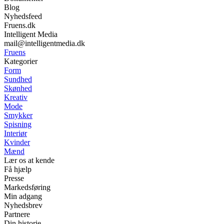
Blog
Nyhedsfeed
Fruens.dk
Intelligent Media
mail@intelligentmedia.dk
Fruens
Kategorier
Form
Sundhed
Skønhed
Kreativ
Mode
Smykker
Spisning
Interiør
Kvinder
Mænd
Lær os at kende
Få hjælp
Presse
Markedsføring
Min adgang
Nyhedsbrev
Partnere
Din historie