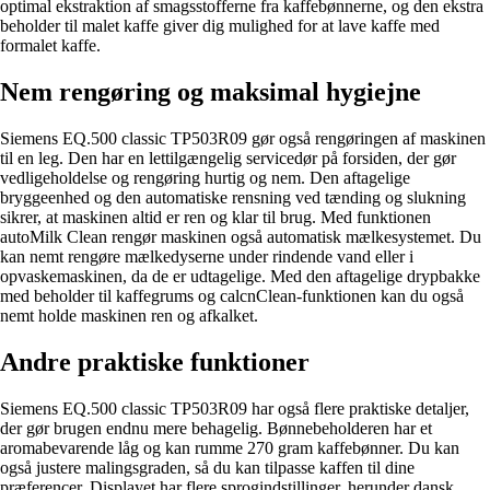
optimal ekstraktion af smagsstofferne fra kaffebønnerne, og den ekstra
beholder til malet kaffe giver dig mulighed for at lave kaffe med
formalet kaffe.
Nem rengøring og maksimal hygiejne
Siemens EQ.500 classic TP503R09 gør også rengøringen af maskinen
til en leg. Den har en lettilgængelig servicedør på forsiden, der gør
vedligeholdelse og rengøring hurtig og nem. Den aftagelige
bryggeenhed og den automatiske rensning ved tænding og slukning
sikrer, at maskinen altid er ren og klar til brug. Med funktionen
autoMilk Clean rengør maskinen også automatisk mælkesystemet. Du
kan nemt rengøre mælkedyserne under rindende vand eller i
opvaskemaskinen, da de er udtagelige. Med den aftagelige drypbakke
med beholder til kaffegrums og calcnClean-funktionen kan du også
nemt holde maskinen ren og afkalket.
Andre praktiske funktioner
Siemens EQ.500 classic TP503R09 har også flere praktiske detaljer,
der gør brugen endnu mere behagelig. Bønnebeholderen har et
aromabevarende låg og kan rumme 270 gram kaffebønner. Du kan
også justere malingsgraden, så du kan tilpasse kaffen til dine
præferencer. Displayet har flere sprogindstillinger, herunder dansk,