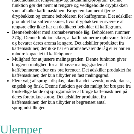
funktion gør det nemt at rengøre og vedligeholde drypbakken
samt afkalke kaffemaskinen. Brugeren kan nemt fjerne
drypbakken og tømme beholderen for kaffegrums. Det adskiller
produktet fra kaffemaskiner, hvor drypbakken er sværere at
rengøre eller ikke har en dedikeret beholder til kaffegrums.
Bønnebeholder med aromabevarende låg. Beholderen rummer
270g. Denne funktion sikrer, at kaffebønnerne opbevares friske
og bevarer deres aroma længere. Det adskiller produktet fra
kaffemaskiner, der ikke har en aromabevarende låg eller har en
mindre kapacitet til kaffebønner.
Mulighed for at justere malingsgraden. Denne funktion giver
brugeren mulighed for at tilpasse malingsgraden af
kaffebønnerne efter ens præferencer. Det adskiller produktet fra
kaffemaskiner, der kun tilbyder en fast malingsgrad.
Flere valg af sprog i display, blandt andet svensk, norsk, dansk,
engelsk og finsk. Denne funktion gør det muligt for brugere fra
forskellige lande og sprogområder at bruge kaffemaskinen på
deres foretrukne sprog. Det adskiller produktet fra
kaffemaskiner, der kun tilbyder et begrænset antal
sprogindstillinger.
Ulemper