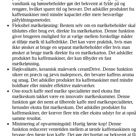
vandtank og bønnebeholder gør det bekvemt at fylde på og
rengøre, hvilket sparer tid og besvær. Det adskiller produktet fra
kaffemaskiner med mindre kapacitet eller mere besværlige
påfyldningsmetoder.
Fleksibel mælkeløsning: Bestem selv om en mælkebeholder skal
tilsluttes eller brug evt. direkte fra mælkekarton. Denne funktion
giver brugeren mulighed for at vælge mellem forskellige måder
at tilføje mælk til kaffedrikke. Det kan være praktisk, hvis man
ikke ønsker at bruge en separat mælkebeholder eller hvis man
ønsker at bruge mælk direkte fra en mælkekarton. Det adskiller
produktet fra kaffemaskiner, der kun tilbyder en fast
mælkeløsning.
Højkvalitativ, keramisk maleværk ceramDrive. Denne funktion
sikrer en præcis og jævn maleproces, der bevarer kaffens aroma
og smag. Det adskiller produktet fra kaffemaskiner med mindre
holdbare eller mindre effektive maleværker.
One-touch kaffe med mælke specialiteter med ekstra fint
mælkeskum takket være en innovativ mælkeskummer. Denne
funktion gør det nemt at tilberede kaffe med mælkespecialiteter,
herunder ekstra fint mælkeskum. Det adskiller produktet fra
kaffemaskiner, der kræver flere trin eller ekstra udstyr for at opnå
samme resultat.
Minimering af opvarmningstid: Hurtig første kop! Denne
funktion reducerer ventetiden mellem at tænde kaffemaskinen og
brygge den første kop kaffe. Det gør det hurtigt og bekvemt at få