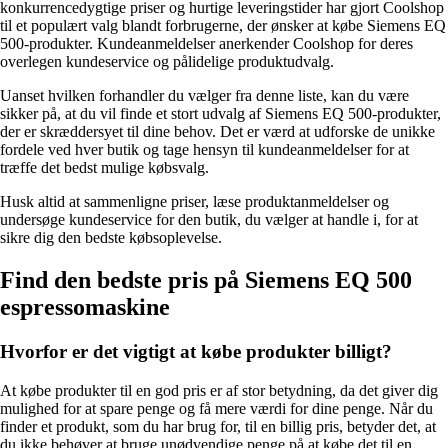
konkurrencedygtige priser og hurtige leveringstider har gjort Coolshop
til et populært valg blandt forbrugerne, der ønsker at købe Siemens EQ
500-produkter. Kundeanmeldelser anerkender Coolshop for deres
overlegen kundeservice og pålidelige produktudvalg.
Uanset hvilken forhandler du vælger fra denne liste, kan du være
sikker på, at du vil finde et stort udvalg af Siemens EQ 500-produkter,
der er skræddersyet til dine behov. Det er værd at udforske de unikke
fordele ved hver butik og tage hensyn til kundeanmeldelser for at
træffe det bedst mulige købsvalg.
Husk altid at sammenligne priser, læse produktanmeldelser og
undersøge kundeservice for den butik, du vælger at handle i, for at
sikre dig den bedste købsoplevelse.
Find den bedste pris på Siemens EQ 500
espressomaskine
Hvorfor er det vigtigt at købe produkter billigt?
At købe produkter til en god pris er af stor betydning, da det giver dig
mulighed for at spare penge og få mere værdi for dine penge. Når du
finder et produkt, som du har brug for, til en billig pris, betyder det, at
du ikke behøver at bruge unødvendige penge på at købe det til en