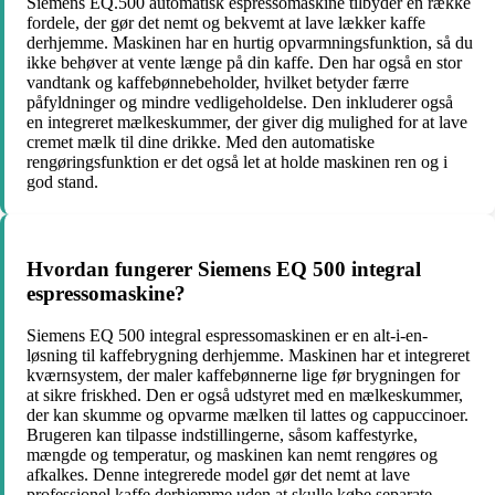
Siemens EQ.500 automatisk espressomaskine tilbyder en række
fordele, der gør det nemt og bekvemt at lave lækker kaffe
derhjemme. Maskinen har en hurtig opvarmningsfunktion, så du
ikke behøver at vente længe på din kaffe. Den har også en stor
vandtank og kaffebønnebeholder, hvilket betyder færre
påfyldninger og mindre vedligeholdelse. Den inkluderer også
en integreret mælkeskummer, der giver dig mulighed for at lave
cremet mælk til dine drikke. Med den automatiske
rengøringsfunktion er det også let at holde maskinen ren og i
god stand.
Hvordan fungerer Siemens EQ 500 integral
espressomaskine?
Siemens EQ 500 integral espressomaskinen er en alt-i-en-
løsning til kaffebrygning derhjemme. Maskinen har et integreret
kværnsystem, der maler kaffebønnerne lige før brygningen for
at sikre friskhed. Den er også udstyret med en mælkeskummer,
der kan skumme og opvarme mælken til lattes og cappuccinoer.
Brugeren kan tilpasse indstillingerne, såsom kaffestyrke,
mængde og temperatur, og maskinen kan nemt rengøres og
afkalkes. Denne integrerede model gør det nemt at lave
professionel kaffe derhjemme uden at skulle købe separate