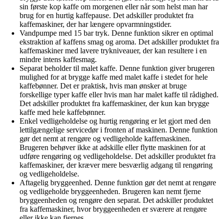
sin første kop kaffe om morgenen eller når som helst man har
brug for en hurtig kaffepause. Det adskiller produktet fra
kaffemaskiner, der har længere opvarmningstider.
Vandpumpe med 15 bar tryk. Denne funktion sikrer en optimal
ekstraktion af kaffens smag og aroma. Det adskiller produktet fra
kaffemaskiner med lavere trykniveauer, der kan resultere i en
mindre intens kaffesmag.
Separat beholder til malet kaffe. Denne funktion giver brugeren
mulighed for at brygge kaffe med malet kaffe i stedet for hele
kaffebønner. Det er praktisk, hvis man ønsker at bruge
forskellige typer kaffe eller hvis man har malet kaffe til rådighed.
Det adskiller produktet fra kaffemaskiner, der kun kan brygge
kaffe med hele kaffebønner.
Enkel vedligeholdelse og hurtig rengøring er let gjort med den
lettilgængelige servicedør i fronten af maskinen. Denne funktion
gør det nemt at rengøre og vedligeholde kaffemaskinen.
Brugeren behøver ikke at adskille eller flytte maskinen for at
udføre rengøring og vedligeholdelse. Det adskiller produktet fra
kaffemaskiner, der kræver mere besværlig adgang til rengøring
og vedligeholdelse.
Aftagelig bryggeenhed. Denne funktion gør det nemt at rengøre
og vedligeholde bryggeenheden. Brugeren kan nemt fjerne
bryggeenheden og rengøre den separat. Det adskiller produktet
fra kaffemaskiner, hvor bryggeenheden er sværere at rengøre
eller ikke kan fjernes.