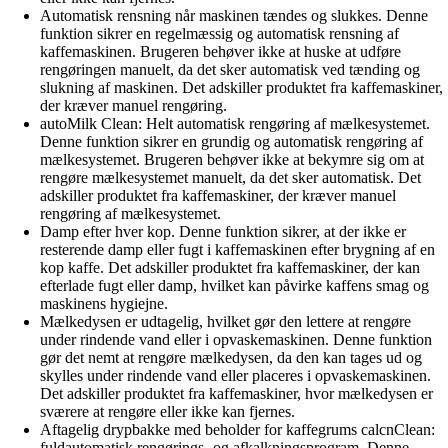
Automatisk rensning når maskinen tændes og slukkes. Denne
funktion sikrer en regelmæssig og automatisk rensning af
kaffemaskinen. Brugeren behøver ikke at huske at udføre
rengøringen manuelt, da det sker automatisk ved tænding og
slukning af maskinen. Det adskiller produktet fra kaffemaskiner,
der kræver manuel rengøring.
autoMilk Clean: Helt automatisk rengøring af mælkesystemet.
Denne funktion sikrer en grundig og automatisk rengøring af
mælkesystemet. Brugeren behøver ikke at bekymre sig om at
rengøre mælkesystemet manuelt, da det sker automatisk. Det
adskiller produktet fra kaffemaskiner, der kræver manuel
rengøring af mælkesystemet.
Damp efter hver kop. Denne funktion sikrer, at der ikke er
resterende damp eller fugt i kaffemaskinen efter brygning af en
kop kaffe. Det adskiller produktet fra kaffemaskiner, der kan
efterlade fugt eller damp, hvilket kan påvirke kaffens smag og
maskinens hygiejne.
Mælkedysen er udtagelig, hvilket gør den lettere at rengøre
under rindende vand eller i opvaskemaskinen. Denne funktion
gør det nemt at rengøre mælkedysen, da den kan tages ud og
skylles under rindende vand eller placeres i opvaskemaskinen.
Det adskiller produktet fra kaffemaskiner, hvor mælkedysen er
sværere at rengøre eller ikke kan fjernes.
Aftagelig drypbakke med beholder for kaffegrums calcnClean:
fuldautomatisk rengørings- og afkalkningsprogram. Denne