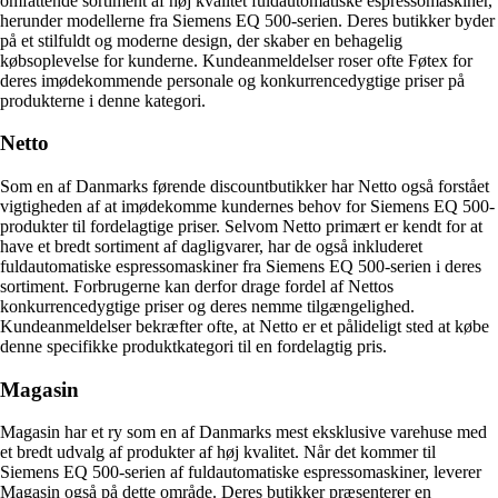
omfattende sortiment af høj kvalitet fuldautomatiske espressomaskiner,
herunder modellerne fra Siemens EQ 500-serien. Deres butikker byder
på et stilfuldt og moderne design, der skaber en behagelig
købsoplevelse for kunderne. Kundeanmeldelser roser ofte Føtex for
deres imødekommende personale og konkurrencedygtige priser på
produkterne i denne kategori.
Netto
Som en af Danmarks førende discountbutikker har Netto også forstået
vigtigheden af at imødekomme kundernes behov for Siemens EQ 500-
produkter til fordelagtige priser. Selvom Netto primært er kendt for at
have et bredt sortiment af dagligvarer, har de også inkluderet
fuldautomatiske espressomaskiner fra Siemens EQ 500-serien i deres
sortiment. Forbrugerne kan derfor drage fordel af Nettos
konkurrencedygtige priser og deres nemme tilgængelighed.
Kundeanmeldelser bekræfter ofte, at Netto er et pålideligt sted at købe
denne specifikke produktkategori til en fordelagtig pris.
Magasin
Magasin har et ry som en af Danmarks mest eksklusive varehuse med
et bredt udvalg af produkter af høj kvalitet. Når det kommer til
Siemens EQ 500-serien af fuldautomatiske espressomaskiner, leverer
Magasin også på dette område. Deres butikker præsenterer en