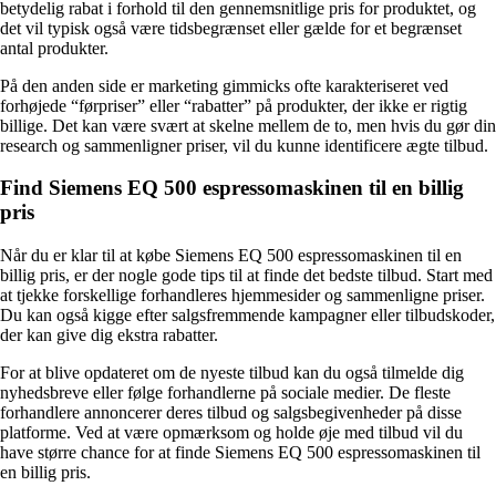
betydelig rabat i forhold til den gennemsnitlige pris for produktet, og
det vil typisk også være tidsbegrænset eller gælde for et begrænset
antal produkter.
På den anden side er marketing gimmicks ofte karakteriseret ved
forhøjede “førpriser” eller “rabatter” på produkter, der ikke er rigtig
billige. Det kan være svært at skelne mellem de to, men hvis du gør din
research og sammenligner priser, vil du kunne identificere ægte tilbud.
Find Siemens EQ 500 espressomaskinen til en billig
pris
Når du er klar til at købe Siemens EQ 500 espressomaskinen til en
billig pris, er der nogle gode tips til at finde det bedste tilbud. Start med
at tjekke forskellige forhandleres hjemmesider og sammenligne priser.
Du kan også kigge efter salgsfremmende kampagner eller tilbudskoder,
der kan give dig ekstra rabatter.
For at blive opdateret om de nyeste tilbud kan du også tilmelde dig
nyhedsbreve eller følge forhandlerne på sociale medier. De fleste
forhandlere annoncerer deres tilbud og salgsbegivenheder på disse
platforme. Ved at være opmærksom og holde øje med tilbud vil du
have større chance for at finde Siemens EQ 500 espressomaskinen til
en billig pris.