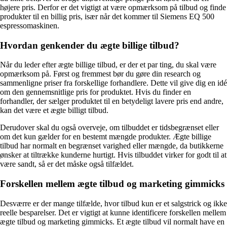
højere pris. Derfor er det vigtigt at være opmærksom på tilbud og finde
produkter til en billig pris, især når det kommer til Siemens EQ 500
espressomaskinen.
Hvordan genkender du ægte billige tilbud?
Når du leder efter ægte billige tilbud, er der et par ting, du skal være
opmærksom på. Først og fremmest bør du gøre din research og
sammenligne priser fra forskellige forhandlere. Dette vil give dig en idé
om den gennemsnitlige pris for produktet. Hvis du finder en
forhandler, der sælger produktet til en betydeligt lavere pris end andre,
kan det være et ægte billigt tilbud.
Derudover skal du også overveje, om tilbuddet er tidsbegrænset eller
om det kun gælder for en bestemt mængde produkter. Ægte billige
tilbud har normalt en begrænset varighed eller mængde, da butikkerne
ønsker at tiltrække kunderne hurtigt. Hvis tilbuddet virker for godt til at
være sandt, så er det måske også tilfældet.
Forskellen mellem ægte tilbud og marketing gimmicks
Desværre er der mange tilfælde, hvor tilbud kun er et salgstrick og ikke
reelle besparelser. Det er vigtigt at kunne identificere forskellen mellem
ægte tilbud og marketing gimmicks. Et ægte tilbud vil normalt have en