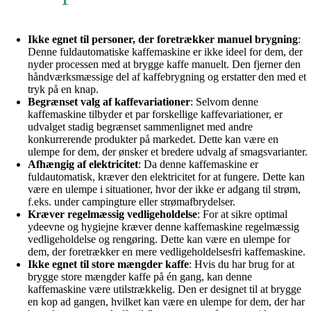
Ikke egnet til personer, der foretrækker manuel brygning
:
Denne fuldautomatiske kaffemaskine er ikke ideel for dem, der
nyder processen med at brygge kaffe manuelt. Den fjerner den
håndværksmæssige del af kaffebrygning og erstatter den med et
tryk på en knap.
Begrænset valg af kaffevariationer
: Selvom denne
kaffemaskine tilbyder et par forskellige kaffevariationer, er
udvalget stadig begrænset sammenlignet med andre
konkurrerende produkter på markedet. Dette kan være en
ulempe for dem, der ønsker et bredere udvalg af smagsvarianter.
Afhængig af elektricitet
: Da denne kaffemaskine er
fuldautomatisk, kræver den elektricitet for at fungere. Dette kan
være en ulempe i situationer, hvor der ikke er adgang til strøm,
f.eks. under campingture eller strømafbrydelser.
Kræver regelmæssig vedligeholdelse
: For at sikre optimal
ydeevne og hygiejne kræver denne kaffemaskine regelmæssig
vedligeholdelse og rengøring. Dette kan være en ulempe for
dem, der foretrækker en mere vedligeholdelsesfri kaffemaskine.
Ikke egnet til store mængder kaffe
: Hvis du har brug for at
brygge store mængder kaffe på én gang, kan denne
kaffemaskine være utilstrækkelig. Den er designet til at brygge
en kop ad gangen, hvilket kan være en ulempe for dem, der har