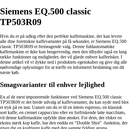
Siemens EQ.500 classic
TP503R09
Hvis du er på udkig efter den perfekte kaffemaskine, der kan levere
alle dine foretrukne kaffevarianter på få sekunder, er Siemens EQ.500
classic TP503R09 et fremragende valg. Denne fuldautomatiske
kaffemaskine er ikke kun brugervenlig, men den tilbyder også en lang
række funktioner og muligheder, der vil glæde enhver kaffeelsker. I
denne artikel vil vi dykke ned i produktets egenskaber og give dig alle
nødvendige oplysninger for at træffe en informeret beslutning om dit
næste køb.
Smagsvarianter til enhver lejlighed
En af de mest imponerende funktioner ved Siemens EQ.500 classic
TP503R09 er det brede udvalg af kaffevarianter, du kan nyde med blot
et tryk på en tast. Uanset om du er til en intens espresso, en klassisk
sort kaffe, en cremet cappuccino eller en forfriskende latte macchiato,
vil denne kaffemaskine opfylde dine ønsker. For dem, der elsker en
ekstra stærk kop kaffe, har den endda en “Double Shot” -funktion, der
giver dig en kraftigere kaffe med den samme fyldige aroma.