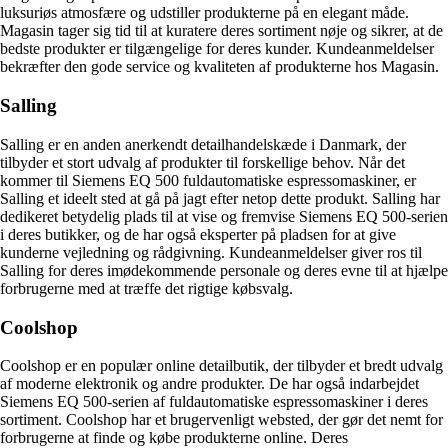
luksuriøs atmosfære og udstiller produkterne på en elegant måde.
Magasin tager sig tid til at kuratere deres sortiment nøje og sikrer, at de
bedste produkter er tilgængelige for deres kunder. Kundeanmeldelser
bekræfter den gode service og kvaliteten af produkterne hos Magasin.
Salling
Salling er en anden anerkendt detailhandelskæde i Danmark, der
tilbyder et stort udvalg af produkter til forskellige behov. Når det
kommer til Siemens EQ 500 fuldautomatiske espressomaskiner, er
Salling et ideelt sted at gå på jagt efter netop dette produkt. Salling har
dedikeret betydelig plads til at vise og fremvise Siemens EQ 500-serien
i deres butikker, og de har også eksperter på pladsen for at give
kunderne vejledning og rådgivning. Kundeanmeldelser giver ros til
Salling for deres imødekommende personale og deres evne til at hjælpe
forbrugerne med at træffe det rigtige købsvalg.
Coolshop
Coolshop er en populær online detailbutik, der tilbyder et bredt udvalg
af moderne elektronik og andre produkter. De har også indarbejdet
Siemens EQ 500-serien af fuldautomatiske espressomaskiner i deres
sortiment. Coolshop har et brugervenligt websted, der gør det nemt for
forbrugerne at finde og købe produkterne online. Deres