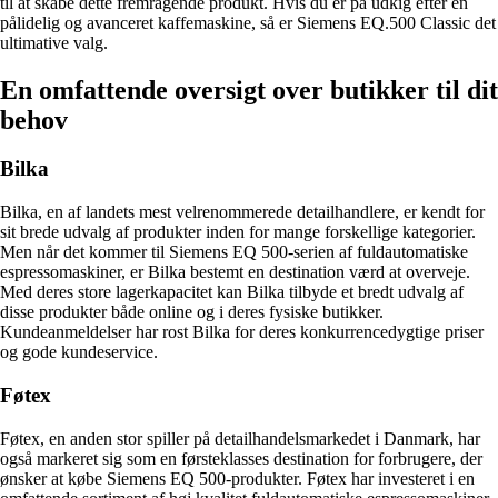
til at skabe dette fremragende produkt. Hvis du er på udkig efter en
pålidelig og avanceret kaffemaskine, så er Siemens EQ.500 Classic det
ultimative valg.
En omfattende oversigt over butikker til dit
behov
Bilka
Bilka, en af landets mest velrenommerede detailhandlere, er kendt for
sit brede udvalg af produkter inden for mange forskellige kategorier.
Men når det kommer til Siemens EQ 500-serien af fuldautomatiske
espressomaskiner, er Bilka bestemt en destination værd at overveje.
Med deres store lagerkapacitet kan Bilka tilbyde et bredt udvalg af
disse produkter både online og i deres fysiske butikker.
Kundeanmeldelser har rost Bilka for deres konkurrencedygtige priser
og gode kundeservice.
Føtex
Føtex, en anden stor spiller på detailhandelsmarkedet i Danmark, har
også markeret sig som en førsteklasses destination for forbrugere, der
ønsker at købe Siemens EQ 500-produkter. Føtex har investeret i en