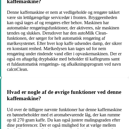
kaffemaskine?
Denne kaffemaskine er nem at vedligeholde og rengøre takket
være sin lettilgængelige servicedør i fronten. Bryggeenheden
kan også tages af og rengøres efter behov. Maskinen har
automatiske rengøringsfunktioner, der aktiveres, når maskinen
tændes og slukkes. Derudover har den autoMilk Clean-
funktionen, der sørger for helt automatisk rengøring af
mælkesystemet. Efter hver kop kaffe udsendes damp, der sikrer
en konstant renhed. Mælkedysen kan tages ud for nem
rengøring under rindende vand eller i opvaskemaskinen. Der er
også en aftagelig drypbakke med beholder til kaffegrums samt
et fuldautomatisk rengørings- og afkalkningsprogram ved navn
calcnClean.
Hvad er nogle af de øvrige funktioner ved denne
kaffemaskine?
Ud over de tidligere nævnte funktioner har denne kaffemaskine
en bønnebeholder med et aromabevarende låg, der kan rumme
op til 270 gram kaffe. Du kan også justere malingsgraden efter
dine præferencer. Der er også mulighed for at vælge mellem