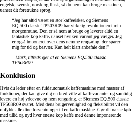
engelsk, svensk, norsk og finsk, så du nemt kan bruge maskinen,
uanset dit foretrukne sprog.
“Jeg har altid været en stor kaffeelsker, og Siemens
EQ.500 classic TP503R09 har virkelig revolutioneret min
morgenrutine. Den er så nem at bruge og leverer altid en
fantastisk kop kaffe, uanset hvilken variant jeg vælger. Jeg
er også imponeret over dens nemme rengøring, der sparer
mig for tid og besvær. Kan helt klart anbefale den!”
– Mark, tilfreds ejer af en Siemens EQ.500 classic
TP503R09
Konklusion
Hvis du leder efter en fuldautomatisk kaffemaskine med masser af
funktioner, der kan give dig en bred vifte af kaffevarianter og samtidig
levere en høj ydeevne og nem rengøring, er Siemens EQ.500 classic
TP503R09 svaret. Med dens brugervenlighed og fleksibilitet vil den
opfylde alle dine forventninger til en kaffemaskine. Gør dit næste køb
med tillid og nyd hver eneste kop kaffe med denne imponerende
maskine.