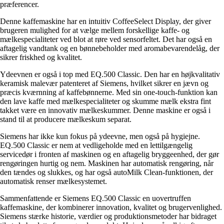
præferencer.
Denne kaffemaskine har en intuitiv CoffeeSelect Display, der giver
brugeren mulighed for at vælge mellem forskellige kaffe- og
mælkespecialiteter ved blot at røre ved sensorfeltet. Det har også en
aftagelig vandtank og en bønnebeholder med aromabevarendelåg, der
sikrer friskhed og kvalitet.
Ydeevnen er også i top med EQ.500 Classic. Den har en højkvalitativ
keramisk malevær patenteret af Siemens, hvilket sikrer en jævn og
præcis kværnning af kaffebønnerne. Med sin one-touch-funktion kan
den lave kaffe med mælkespecialiteter og skumme mælk ekstra fint
takket være en innovativ mælkeskummer. Denne maskine er også i
stand til at producere mælkeskum separat.
Siemens har ikke kun fokus på ydeevne, men også på hygiejne.
EQ.500 Classic er nem at vedligeholde med en lettilgængelig
servicedør i fronten af maskinen og en aftagelig bryggeenhed, der gør
rengøringen hurtig og nem. Maskinen har automatisk rengøring, når
den tændes og slukkes, og har også autoMilk Clean-funktionen, der
automatisk renser mælkesystemet.
Sammenfattende er Siemens EQ.500 Classic en uovertruffen
kaffemaskine, der kombinerer innovation, kvalitet og brugervenlighed.
Siemens stærke historie, værdier og produktionsmetoder har bidraget