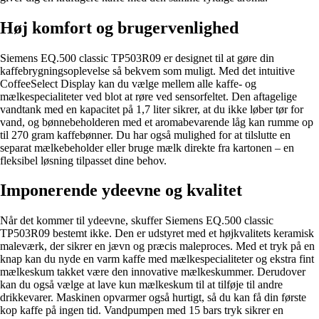
Høj komfort og brugervenlighed
Siemens EQ.500 classic TP503R09 er designet til at gøre din
kaffebrygningsoplevelse så bekvem som muligt. Med det intuitive
CoffeeSelect Display kan du vælge mellem alle kaffe- og
mælkespecialiteter ved blot at røre ved sensorfeltet. Den aftagelige
vandtank med en kapacitet på 1,7 liter sikrer, at du ikke løber tør for
vand, og bønnebeholderen med et aromabevarende låg kan rumme op
til 270 gram kaffebønner. Du har også mulighed for at tilslutte en
separat mælkebeholder eller bruge mælk direkte fra kartonen – en
fleksibel løsning tilpasset dine behov.
Imponerende ydeevne og kvalitet
Når det kommer til ydeevne, skuffer Siemens EQ.500 classic
TP503R09 bestemt ikke. Den er udstyret med et højkvalitets keramisk
maleværk, der sikrer en jævn og præcis maleproces. Med et tryk på en
knap kan du nyde en varm kaffe med mælkespecialiteter og ekstra fint
mælkeskum takket være den innovative mælkeskummer. Derudover
kan du også vælge at lave kun mælkeskum til at tilføje til andre
drikkevarer. Maskinen opvarmer også hurtigt, så du kan få din første
kop kaffe på ingen tid. Vandpumpen med 15 bars tryk sikrer en