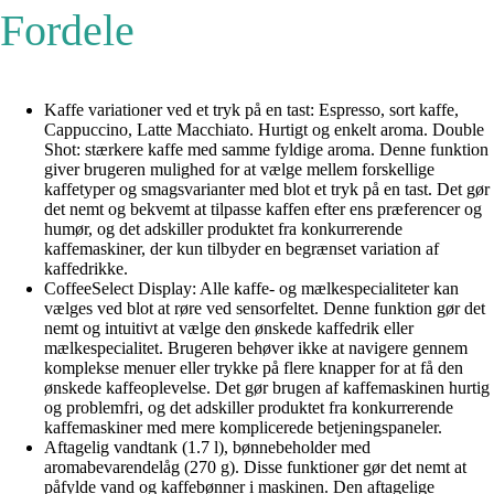
Fordele
Kaffe variationer ved et tryk på en tast: Espresso, sort kaffe,
Cappuccino, Latte Macchiato. Hurtigt og enkelt aroma. Double
Shot: stærkere kaffe med samme fyldige aroma. Denne funktion
giver brugeren mulighed for at vælge mellem forskellige
kaffetyper og smagsvarianter med blot et tryk på en tast. Det gør
det nemt og bekvemt at tilpasse kaffen efter ens præferencer og
humør, og det adskiller produktet fra konkurrerende
kaffemaskiner, der kun tilbyder en begrænset variation af
kaffedrikke.
CoffeeSelect Display: Alle kaffe- og mælkespecialiteter kan
vælges ved blot at røre ved sensorfeltet. Denne funktion gør det
nemt og intuitivt at vælge den ønskede kaffedrik eller
mælkespecialitet. Brugeren behøver ikke at navigere gennem
komplekse menuer eller trykke på flere knapper for at få den
ønskede kaffeoplevelse. Det gør brugen af kaffemaskinen hurtig
og problemfri, og det adskiller produktet fra konkurrerende
kaffemaskiner med mere komplicerede betjeningspaneler.
Aftagelig vandtank (1.7 l), bønnebeholder med
aromabevarendelåg (270 g). Disse funktioner gør det nemt at
påfylde vand og kaffebønner i maskinen. Den aftagelige