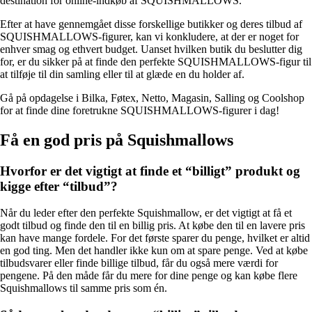
destination for online-indkøb af SQUISHMALLOWS.
Efter at have gennemgået disse forskellige butikker og deres tilbud af
SQUISHMALLOWS-figurer, kan vi konkludere, at der er noget for
enhver smag og ethvert budget. Uanset hvilken butik du beslutter dig
for, er du sikker på at finde den perfekte SQUISHMALLOWS-figur til
at tilføje til din samling eller til at glæde en du holder af.
Gå på opdagelse i Bilka, Føtex, Netto, Magasin, Salling og Coolshop
for at finde dine foretrukne SQUISHMALLOWS-figurer i dag!
Få en god pris på Squishmallows
Hvorfor er det vigtigt at finde et “billigt” produkt og
kigge efter “tilbud”?
Når du leder efter den perfekte Squishmallow, er det vigtigt at få et
godt tilbud og finde den til en billig pris. At købe den til en lavere pris
kan have mange fordele. For det første sparer du penge, hvilket er altid
en god ting. Men det handler ikke kun om at spare penge. Ved at købe
tilbudsvarer eller finde billige tilbud, får du også mere værdi for
pengene. På den måde får du mere for dine penge og kan købe flere
Squishmallows til samme pris som én.