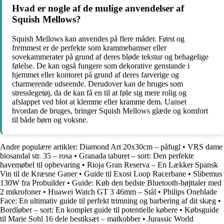
Hvad er nogle af de mulige anvendelser af
Squish Mellows?
Squish Mellows kan anvendes på flere måder. Først og
fremmest er de perfekte som krammebamser eller
sovekammerater på grund af deres bløde tekstur og behagelige
følelse. De kan også fungere som dekorative genstande i
hjemmet eller kontoret på grund af deres farverige og
charmerende udseende. Derudover kan de bruges som
stresslegetøj, da de kan få en til at føle sig mere rolig og
afslappet ved blot at klemme eller kramme dem. Uanset
hvordan de bruges, bringer Squish Mellows glæde og komfort
til både børn og voksne.
Andre populære artikler:
Diamond Art 20x30cm – påfugl
•
VRS dame
biosandal str. 35 – rosa
•
Granada taburet – sort: Den perfekte
havemøbel til opbevaring
•
Rioja Gran Reserva – En Lækker Spansk
Vin til de Kræsne Ganer
•
Guide til Exost Loop Racerbane
•
Slibemus
130W fra Probuilder
•
Guide: Køb den bedste Bluetooth-højttaler med
2 mikrofoner
•
Huawei Watch GT 3 46mm – Stål
•
Philips Oneblade
Face: En ultimativ guide til perfekt trimning og barbering af dit skæg
•
Bordløber – sort: En komplet guide til potentielle købere
•
Købsguide
til Marie Sohl 16 dele bestiksæt – matkobber
•
Jurassic World