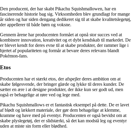
Den producent, der har skabt Pikachu Squishmallowen, har en
fascinerende historie bag sig. Virksomheden blev grundlagt for mange
år siden og har siden dengang dedikeret sig til at skabe kvalitetslegetøj,
der appellerer til både børn og voksne.
Gennem årene har producenten formået at opnå stor succes ved at
kombinere innovation, kreativitet og et dybt kendskab til markedet. De
er blevet kendt for deres evne til at skabe produkter, der rammer lige i
hjertet af populariteten og formår at bevare deres relevans blandt
Pokémon-fans.
Etos
Producenten har et stærkt etos, der afspejler deres ambition om at
skabe følgesvende, der bringer glæde og lykke til deres kunder. De
sætter en ære i at designe produkter, der ikke kun ser godt ud, men
også er behagelige at røre ved og lege med.
Pikachu Squishmallows er et fantastisk eksempel på dette. De er lavet
af blødt og lækkert materiale, der gør dem behagelige at klemme,
kramme og have med på eventyr. Producenten er også bevidst om at
skabe plyslegetøj, der er slidstærkt, så det kan modstå leg og eventyr
uden at miste sin form eller blødhed.