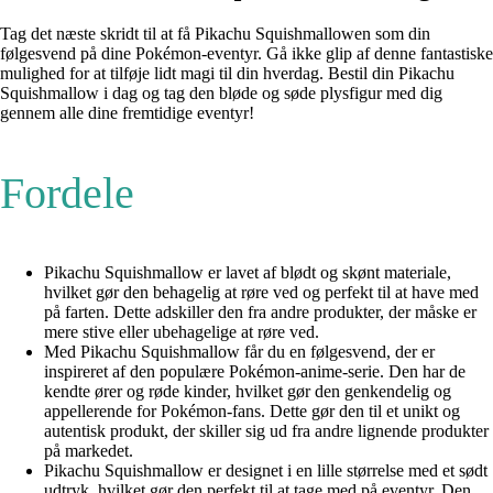
Tag det næste skridt til at få Pikachu Squishmallowen som din
følgesvend på dine Pokémon-eventyr. Gå ikke glip af denne fantastiske
mulighed for at tilføje lidt magi til din hverdag. Bestil din Pikachu
Squishmallow i dag og tag den bløde og søde plysfigur med dig
gennem alle dine fremtidige eventyr!
Fordele
Pikachu Squishmallow er lavet af blødt og skønt materiale,
hvilket gør den behagelig at røre ved og perfekt til at have med
på farten. Dette adskiller den fra andre produkter, der måske er
mere stive eller ubehagelige at røre ved.
Med Pikachu Squishmallow får du en følgesvend, der er
inspireret af den populære Pokémon-anime-serie. Den har de
kendte ører og røde kinder, hvilket gør den genkendelig og
appellerende for Pokémon-fans. Dette gør den til et unikt og
autentisk produkt, der skiller sig ud fra andre lignende produkter
på markedet.
Pikachu Squishmallow er designet i en lille størrelse med et sødt
udtryk, hvilket gør den perfekt til at tage med på eventyr. Den