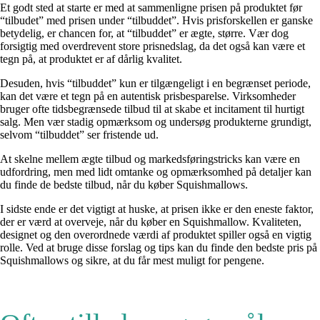
Et godt sted at starte er med at sammenligne prisen på produktet før
“tilbudet” med prisen under “tilbuddet”. Hvis prisforskellen er ganske
betydelig, er chancen for, at “tilbuddet” er ægte, større. Vær dog
forsigtig med overdrevent store prisnedslag, da det også kan være et
tegn på, at produktet er af dårlig kvalitet.
Desuden, hvis “tilbuddet” kun er tilgængeligt i en begrænset periode,
kan det være et tegn på en autentisk prisbesparelse. Virksomheder
bruger ofte tidsbegrænsede tilbud til at skabe et incitament til hurtigt
salg. Men vær stadig opmærksom og undersøg produkterne grundigt,
selvom “tilbuddet” ser fristende ud.
At skelne mellem ægte tilbud og markedsføringstricks kan være en
udfordring, men med lidt omtanke og opmærksomhed på detaljer kan
du finde de bedste tilbud, når du køber Squishmallows.
I sidste ende er det vigtigt at huske, at prisen ikke er den eneste faktor,
der er værd at overveje, når du køber en Squishmallow. Kvaliteten,
designet og den overordnede værdi af produktet spiller også en vigtig
rolle. Ved at bruge disse forslag og tips kan du finde den bedste pris på
Squishmallows og sikre, at du får mest muligt for pengene.