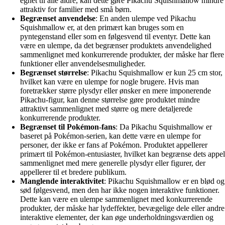
egnet til alle aldre, kan dette gøre Pikachu Squishmallow mindre
attraktiv for familier med små børn.
Begrænset anvendelse
: En anden ulempe ved Pikachu
Squishmallow er, at den primært kan bruges som en
pyntegenstand eller som en følgesvend til eventyr. Dette kan
være en ulempe, da det begrænser produktets anvendelighed
sammenlignet med konkurrerende produkter, der måske har flere
funktioner eller anvendelsesmuligheder.
Begrænset størrelse
: Pikachu Squishmallow er kun 25 cm stor,
hvilket kan være en ulempe for nogle brugere. Hvis man
foretrækker større plysdyr eller ønsker en mere imponerende
Pikachu-figur, kan denne størrelse gøre produktet mindre
attraktivt sammenlignet med større og mere detaljerede
konkurrerende produkter.
Begrænset til Pokémon-fans
: Da Pikachu Squishmallow er
baseret på Pokémon-serien, kan dette være en ulempe for
personer, der ikke er fans af Pokémon. Produktet appellerer
primært til Pokémon-entusiaster, hvilket kan begrænse dets appel
sammenlignet med mere generelle plysdyr eller figurer, der
appellerer til et bredere publikum.
Manglende interaktivitet
: Pikachu Squishmallow er en blød og
sød følgesvend, men den har ikke nogen interaktive funktioner.
Dette kan være en ulempe sammenlignet med konkurrerende
produkter, der måske har lydeffekter, bevægelige dele eller andre
interaktive elementer, der kan øge underholdningsværdien og