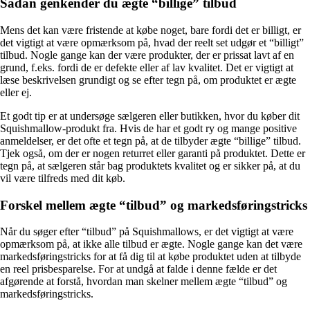
Sådan genkender du ægte “billige” tilbud
Mens det kan være fristende at købe noget, bare fordi det er billigt, er
det vigtigt at være opmærksom på, hvad der reelt set udgør et “billigt”
tilbud. Nogle gange kan der være produkter, der er prissat lavt af en
grund, f.eks. fordi de er defekte eller af lav kvalitet. Det er vigtigt at
læse beskrivelsen grundigt og se efter tegn på, om produktet er ægte
eller ej.
Et godt tip er at undersøge sælgeren eller butikken, hvor du køber dit
Squishmallow-produkt fra. Hvis de har et godt ry og mange positive
anmeldelser, er det ofte et tegn på, at de tilbyder ægte “billige” tilbud.
Tjek også, om der er nogen returret eller garanti på produktet. Dette er
tegn på, at sælgeren står bag produktets kvalitet og er sikker på, at du
vil være tilfreds med dit køb.
Forskel mellem ægte “tilbud” og markedsføringstricks
Når du søger efter “tilbud” på Squishmallows, er det vigtigt at være
opmærksom på, at ikke alle tilbud er ægte. Nogle gange kan det være
markedsføringstricks for at få dig til at købe produktet uden at tilbyde
en reel prisbesparelse. For at undgå at falde i denne fælde er det
afgørende at forstå, hvordan man skelner mellem ægte “tilbud” og
markedsføringstricks.