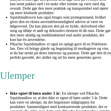
kan nemt pakkes ned i en taske eller lomme og være med dig
overalt. Dette gør den mere praktisk og transportabel end større
og mere klodsede produkter.
Squishmallowen kan også bruges som pyntegenstand, hvilket
giver den en ekstra anvendelsesmulighed udover at være en
følgesvend. Du kan placere den på en hylde, skrivebord eller
seng og tilføje et sødt og dekorativt element til dit rum. Dette gør
den mere alsidig og multifunktionel end andre produkter, der
kun har én anvendelse.
Pikachu Squishmallow er også en oplagt gave til en Pokémon-
fan. Den vil bringe glæde og begejstring til modtageren og vise,
at du har tænkt på deres interesse og passion. Dette gør den til en
perfekt gaveidé, der skiller sig ud fra mere generiske gaver.
Ulemper
Ikke egnet til børn under 3 år
: En ulempe ved Pikachu
Squishmallow er, at den ikke er egnet til børn under 3 år. Dette
kan være en ulempe, da det begrænser målgruppen for
produktet. Sammenlignet med konkurrerende produkter, der er