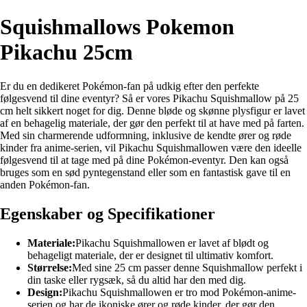
Squishmallows Pokemon
Pikachu 25cm
Er du en dedikeret Pokémon-fan på udkig efter den perfekte
følgesvend til dine eventyr? Så er vores Pikachu Squishmallow på 25
cm helt sikkert noget for dig. Denne bløde og skønne plysfigur er lavet
af en behagelig materiale, der gør den perfekt til at have med på farten.
Med sin charmerende udformning, inklusive de kendte ører og røde
kinder fra anime-serien, vil Pikachu Squishmallowen være den ideelle
følgesvend til at tage med på dine Pokémon-eventyr. Den kan også
bruges som en sød pyntegenstand eller som en fantastisk gave til en
anden Pokémon-fan.
Egenskaber og Specifikationer
Materiale:
Pikachu Squishmallowen er lavet af blødt og
behageligt materiale, der er designet til ultimativ komfort.
Størrelse:
Med sine 25 cm passer denne Squishmallow perfekt i
din taske eller rygsæk, så du altid har den med dig.
Design:
Pikachu Squishmallowen er tro mod Pokémon-anime-
serien og har de ikoniske ører og røde kinder, der gør den