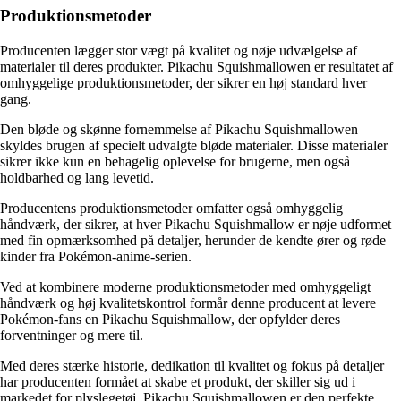
Produktionsmetoder
Producenten lægger stor vægt på kvalitet og nøje udvælgelse af
materialer til deres produkter. Pikachu Squishmallowen er resultatet af
omhyggelige produktionsmetoder, der sikrer en høj standard hver
gang.
Den bløde og skønne fornemmelse af Pikachu Squishmallowen
skyldes brugen af specielt udvalgte bløde materialer. Disse materialer
sikrer ikke kun en behagelig oplevelse for brugerne, men også
holdbarhed og lang levetid.
Producentens produktionsmetoder omfatter også omhyggelig
håndværk, der sikrer, at hver Pikachu Squishmallow er nøje udformet
med fin opmærksomhed på detaljer, herunder de kendte ører og røde
kinder fra Pokémon-anime-serien.
Ved at kombinere moderne produktionsmetoder med omhyggeligt
håndværk og høj kvalitetskontrol formår denne producent at levere
Pokémon-fans en Pikachu Squishmallow, der opfylder deres
forventninger og mere til.
Med deres stærke historie, dedikation til kvalitet og fokus på detaljer
har producenten formået at skabe et produkt, der skiller sig ud i
markedet for plyslegetøj. Pikachu Squishmallowen er den perfekte