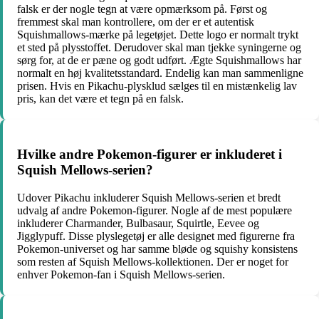
falsk er der nogle tegn at være opmærksom på. Først og
fremmest skal man kontrollere, om der er et autentisk
Squishmallows-mærke på legetøjet. Dette logo er normalt trykt
et sted på plysstoffet. Derudover skal man tjekke syningerne og
sørg for, at de er pæne og godt udført. Ægte Squishmallows har
normalt en høj kvalitetsstandard. Endelig kan man sammenligne
prisen. Hvis en Pikachu-plysklud sælges til en mistænkelig lav
pris, kan det være et tegn på en falsk.
Hvilke andre Pokemon-figurer er inkluderet i
Squish Mellows-serien?
Udover Pikachu inkluderer Squish Mellows-serien et bredt
udvalg af andre Pokemon-figurer. Nogle af de mest populære
inkluderer Charmander, Bulbasaur, Squirtle, Eevee og
Jigglypuff. Disse plyslegetøj er alle designet med figurerne fra
Pokemon-universet og har samme bløde og squishy konsistens
som resten af Squish Mellows-kollektionen. Der er noget for
enhver Pokemon-fan i Squish Mellows-serien.