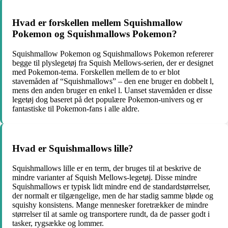
Hvad er forskellen mellem Squishmallow
Pokemon og Squishmallows Pokemon?
Squishmallow Pokemon og Squishmallows Pokemon refererer
begge til plyslegetøj fra Squish Mellows-serien, der er designet
med Pokemon-tema. Forskellen mellem de to er blot
stavemåden af “Squishmallows” – den ene bruger en dobbelt l,
mens den anden bruger en enkel l. Uanset stavemåden er disse
legetøj dog baseret på det populære Pokemon-univers og er
fantastiske til Pokemon-fans i alle aldre.
Hvad er Squishmallows lille?
Squishmallows lille er en term, der bruges til at beskrive de
mindre varianter af Squish Mellows-legetøj. Disse mindre
Squishmallows er typisk lidt mindre end de standardstørrelser,
der normalt er tilgængelige, men de har stadig samme bløde og
squishy konsistens. Mange mennesker foretrækker de mindre
størrelser til at samle og transportere rundt, da de passer godt i
tasker, rygsække og lommer.