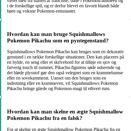
været med fra starten af franchise, både i Pokemon-animeen og
i de forskellige spil, og er derfor blevet en favorit blandt både
børn og voksne Pokemon-entusiaster.
Hvordan kan man bruge Squishmallows
Pokemon Pikachu som en pyntegenstand?
Squishmallows Pokemon Pikachu kan bruges som en dekorativ
genstand i en række forskellige situationer. Den kan placeres på
en hylde, en seng eller et skrivebord for at tilføje en sjov og
farverig touch til rummet. Pikachu-figurens søde udseende og
det bløde plysstof gør den også velegnet som en krammebamse
eller en sovekammerat. Uanset om den bruges som en
indretning eller en krammeven, vil Squishmallows Pokemon
Pikachu bringe glæde og Pokemon-magi til ethvert rum.
Hvordan kan man skelne en ægte Squishmallow
Pokemon Pikachu fra en falsk?
For at skelne en ægte Squishmallow Pokemon Pikachu fra en