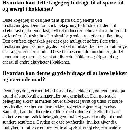
Hvordan kan dette kogegrej bidrage til at spare tid
og energi i køkkenet?
Dette kogegrej er designet til at spare tid og energi ved
madlavningen. Den non-stick belægning forhindrer maden i at
klæbe fast og brænde fast, hvilket reducerer behovet for at bruge tid
og kræfter på at skrabe eller skrubbe gryden ren efter madlavning.
Den ovnfaste egenskab gør det også muligt at udføre flere trin i
madlavningen i samme gryde, hvilket mindsker behovet for at bruge
ekstra gryder eller pander. Disse tidsbesparende funktioner gør det
nemmere og mere bekvemt at tilberede måltider og frigør tid og
energi til andre aktiviteter i køkkenet.
Hvordan kan denne gryde bidrage til at lave lækker
og nærende mad?
Denne gryde giver mulighed for at lave lækker og nærende mad på
grund af sine kvalitetsmaterialer og egenskaber. Den non-stick
belægning sikrer, at maden bliver tilberedt jævnt og uden at klæbe
fast, hvilket skaber en mere lækker og velsmagende oplevelse.
Samtidig kan du tilberede måltider med mindre olie eller fedtstof
takket være non-stick belægningen, hvilket gør det muligt at opnå
sundere resultater. Gryden er også ovnfærdig, hvilket giver dig
mulighed for at lave en bred vifte af opskrifter og eksperimentere