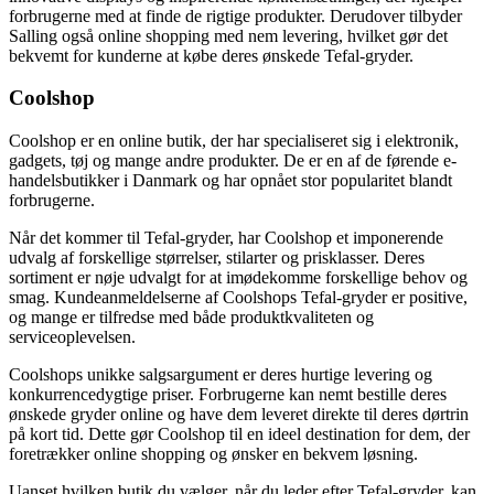
forbrugerne med at finde de rigtige produkter. Derudover tilbyder
Salling også online shopping med nem levering, hvilket gør det
bekvemt for kunderne at købe deres ønskede Tefal-gryder.
Coolshop
Coolshop er en online butik, der har specialiseret sig i elektronik,
gadgets, tøj og mange andre produkter. De er en af de førende e-
handelsbutikker i Danmark og har opnået stor popularitet blandt
forbrugerne.
Når det kommer til Tefal-gryder, har Coolshop et imponerende
udvalg af forskellige størrelser, stilarter og prisklasser. Deres
sortiment er nøje udvalgt for at imødekomme forskellige behov og
smag. Kundeanmeldelserne af Coolshops Tefal-gryder er positive,
og mange er tilfredse med både produktkvaliteten og
serviceoplevelsen.
Coolshops unikke salgsargument er deres hurtige levering og
konkurrencedygtige priser. Forbrugerne kan nemt bestille deres
ønskede gryder online og have dem leveret direkte til deres dørtrin
på kort tid. Dette gør Coolshop til en ideel destination for dem, der
foretrækker online shopping og ønsker en bekvem løsning.
Uanset hvilken butik du vælger, når du leder efter Tefal-gryder, kan