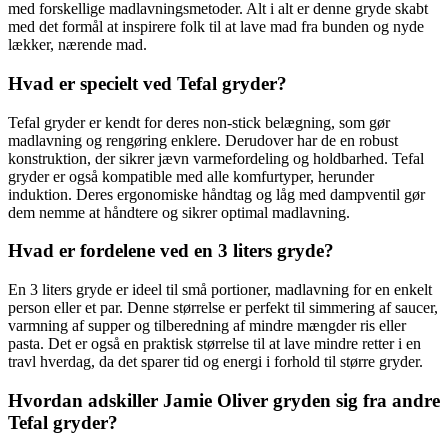
med forskellige madlavningsmetoder. Alt i alt er denne gryde skabt
med det formål at inspirere folk til at lave mad fra bunden og nyde
lækker, nærende mad.
Hvad er specielt ved Tefal gryder?
Tefal gryder er kendt for deres non-stick belægning, som gør
madlavning og rengøring enklere. Derudover har de en robust
konstruktion, der sikrer jævn varmefordeling og holdbarhed. Tefal
gryder er også kompatible med alle komfurtyper, herunder
induktion. Deres ergonomiske håndtag og låg med dampventil gør
dem nemme at håndtere og sikrer optimal madlavning.
Hvad er fordelene ved en 3 liters gryde?
En 3 liters gryde er ideel til små portioner, madlavning for en enkelt
person eller et par. Denne størrelse er perfekt til simmering af saucer,
varmning af supper og tilberedning af mindre mængder ris eller
pasta. Det er også en praktisk størrelse til at lave mindre retter i en
travl hverdag, da det sparer tid og energi i forhold til større gryder.
Hvordan adskiller Jamie Oliver gryden sig fra andre
Tefal gryder?