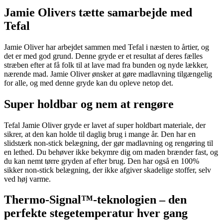
Jamie Olivers tætte samarbejde med
Tefal
Jamie Oliver har arbejdet sammen med Tefal i næsten to årtier, og
det er med god grund. Denne gryde er et resultat af deres fælles
stræben efter at få folk til at lave mad fra bunden og nyde lækker,
nærende mad. Jamie Oliver ønsker at gøre madlavning tilgængelig
for alle, og med denne gryde kan du opleve netop det.
Super holdbar og nem at rengøre
Tefal Jamie Oliver gryde er lavet af super holdbart materiale, der
sikrer, at den kan holde til daglig brug i mange år. Den har en
slidstærk non-stick belægning, der gør madlavning og rengøring til
en lethed. Du behøver ikke bekymre dig om maden brænder fast, og
du kan nemt tørre gryden af efter brug. Den har også en 100%
sikker non-stick belægning, der ikke afgiver skadelige stoffer, selv
ved høj varme.
Thermo-Signal™-teknologien – den
perfekte stegetemperatur hver gang