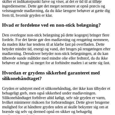
skifter et indikatorpunkt farve og viser, at det er tid til at tilføje
ingredienserne. Dette gør det meget nemmere at opnå præcis og
velsmagende madlavning, da du ikke længere behøver at gætte dig
frem til, hvornår gryden er klar.
Hvad er fordelene ved en non-stick belægning?
Den overlegne non-stick belægning på dette kogegrej bringer flere
fordele. For det første gør den madlavning og rengøring nemmere,
da maden ikke har tendens til at klæbe fast på overfladen. Dette
betyder mindre tid, energi og vand, der bruges på rengøringen efter
madlavning. Derudover betyder non-stick belægningen, at du kan
tilberede sunde måltider med mindre olie eller fedtstof, da du ikke
behøver at bruge så meget for at forhindre maden i at sætte sig fast.
Hvordan er grydens sikkerhed garanteret med
silikonehåndtaget?
Gryden er udstyret med et silikonehåndtag, der ikke kun tilbyder et
behageligt greb, men også sikkerhed under madlavningen.
Silikonehåndtaget forbliver altid køligt, selv når gryden er varm,
hvilket minimerer risikoen for forbrændinger. Dette giver brugerne
mulighed for at håndtere gryden uden at skulle bekymre sig om at
brænde sig selv og dermed opnå en sikker og behagelig