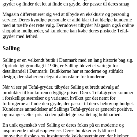
gryder og finder det let at finde en gryde, der passer til deres smag.
Magasin differentierer sig ved at tilbyde en eksklusiv og personlig
service. Deres kyndige personale er altid klar til at hjælpe kunderne
med at træffe det rette valg. Derudover tilbyder Magasin også online
shopping muligheder, så kunderne kan købe deres ønskede Tefal-
gryder med lethed.
Salling
Salling er en velkendt butik i Danmark med en lang historie bag sig.
Oprindeligt grundlagt i 1906, er Salling blevet et vartegn for
detailhandel i Danmark. Butikkerne har et moderne og stilfuldt
design, der skaber en elegant atmosfære for kunderne.
Når vi ser på Tefal-gryder, tilbyder Salling et bredt udvalg af
produkter til konkurrencedygtige priser. Deres Tefal-gryder kommer
i forskellige størrelser og varianter, hvilket gør det nemt for
forbrugerne at finde den gryde, der passer til deres behov og budget.
Kundernes anmeldelser af Sallings Tefal-gryder er generelt positive,
og mange sætter pris på den pålidelige kvalitet og holdbarhed.
En unik egenskab ved Salling er deres fokus på en moderne og
inspirerende indkøbsoplevelse. Deres butikker er fyldt med
innovative displays og inspirerende køkkensætninger, der hjælper