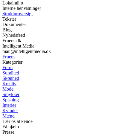
Lokalmiljø
Interne henvisninger
Strukturoversigt
Tekster
Dokumenter
Blog
Nyhedsfeed
Fruens.dk
Intelligent Media
mail@intelligentmedia.dk
Fruens
Kategorier
Form
Sundhed
Skønhed
Kreativ
Mode
Smykker
Spisning
Interiør
Kvinder
Mænd
Lær os at kende
Få hjælp
Presse