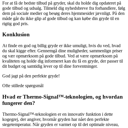
For at få de bedste tilbud på gryder, skal du holde dig opdateret på
gode tilbud og udsalg. Tilmeld dig nyhedsbreve fra forhandlere, følg
dem på sociale medier og besøg deres hjemmesider jævnligt. På den
måde går du ikke glip af gode tilbud og kan købe din gryde til en
rigtig god pris.
Konklusion
At finde en god og billig gryde er ikke umuligt, hvis du ved, hvad
du skal kigge efter. Gennemgå dine muligheder, sammenlign priser
og vær opmærksom på gode tilbud. Ved at være opmærksom på
kvaliteten og holde dig informeret kan du få en gryde, der passer til
dit budget og samtidig lever op til dine forventninger.
God jagt på den perfekte gryde!
Ofte stillede spørgsmål
Hvad er Thermo-Signal™-teknologien, og hvordan
fungerer den?
Thermo-Signal™-teknologien er en innovativ funktion i dette
kogegrej, der angiver, hvornår gryden har nået den perfekte
stegetemperatur. Når gryden er varmet op til det optimale niveau,