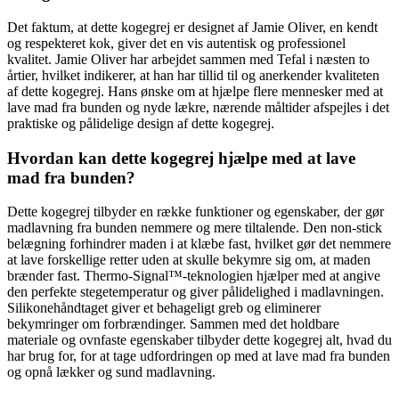
Det faktum, at dette kogegrej er designet af Jamie Oliver, en kendt
og respekteret kok, giver det en vis autentisk og professionel
kvalitet. Jamie Oliver har arbejdet sammen med Tefal i næsten to
årtier, hvilket indikerer, at han har tillid til og anerkender kvaliteten
af dette kogegrej. Hans ønske om at hjælpe flere mennesker med at
lave mad fra bunden og nyde lækre, nærende måltider afspejles i det
praktiske og pålidelige design af dette kogegrej.
Hvordan kan dette kogegrej hjælpe med at lave
mad fra bunden?
Dette kogegrej tilbyder en række funktioner og egenskaber, der gør
madlavning fra bunden nemmere og mere tiltalende. Den non-stick
belægning forhindrer maden i at klæbe fast, hvilket gør det nemmere
at lave forskellige retter uden at skulle bekymre sig om, at maden
brænder fast. Thermo-Signal™-teknologien hjælper med at angive
den perfekte stegetemperatur og giver pålidelighed i madlavningen.
Silikonehåndtaget giver et behageligt greb og eliminerer
bekymringer om forbrændinger. Sammen med det holdbare
materiale og ovnfaste egenskaber tilbyder dette kogegrej alt, hvad du
har brug for, for at tage udfordringen op med at lave mad fra bunden
og opnå lækker og sund madlavning.