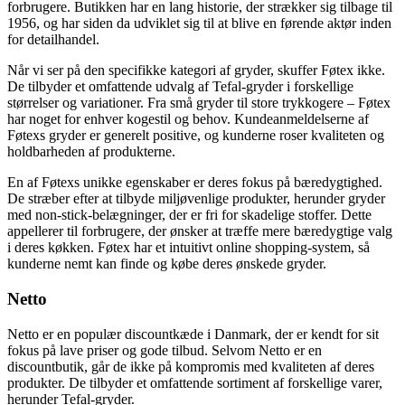
forbrugere. Butikken har en lang historie, der strækker sig tilbage til
1956, og har siden da udviklet sig til at blive en førende aktør inden
for detailhandel.
Når vi ser på den specifikke kategori af gryder, skuffer Føtex ikke.
De tilbyder et omfattende udvalg af Tefal-gryder i forskellige
størrelser og variationer. Fra små gryder til store trykkogere – Føtex
har noget for enhver kogestil og behov. Kundeanmeldelserne af
Føtexs gryder er generelt positive, og kunderne roser kvaliteten og
holdbarheden af produkterne.
En af Føtexs unikke egenskaber er deres fokus på bæredygtighed.
De stræber efter at tilbyde miljøvenlige produkter, herunder gryder
med non-stick-belægninger, der er fri for skadelige stoffer. Dette
appellerer til forbrugere, der ønsker at træffe mere bæredygtige valg
i deres køkken. Føtex har et intuitivt online shopping-system, så
kunderne nemt kan finde og købe deres ønskede gryder.
Netto
Netto er en populær discountkæde i Danmark, der er kendt for sit
fokus på lave priser og gode tilbud. Selvom Netto er en
discountbutik, går de ikke på kompromis med kvaliteten af deres
produkter. De tilbyder et omfattende sortiment af forskellige varer,
herunder Tefal-gryder.