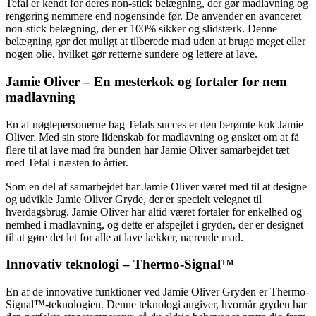
Tefal er kendt for deres non-stick belægning, der gør madlavning og
rengøring nemmere end nogensinde før. De anvender en avanceret
non-stick belægning, der er 100% sikker og slidstærk. Denne
belægning gør det muligt at tilberede mad uden at bruge meget eller
nogen olie, hvilket gør retterne sundere og lettere at lave.
Jamie Oliver – En mesterkok og fortaler for nem
madlavning
En af nøglepersonerne bag Tefals succes er den berømte kok Jamie
Oliver. Med sin store lidenskab for madlavning og ønsket om at få
flere til at lave mad fra bunden har Jamie Oliver samarbejdet tæt
med Tefal i næsten to årtier.
Som en del af samarbejdet har Jamie Oliver været med til at designe
og udvikle Jamie Oliver Gryde, der er specielt velegnet til
hverdagsbrug. Jamie Oliver har altid været fortaler for enkelhed og
nemhed i madlavning, og dette er afspejlet i gryden, der er designet
til at gøre det let for alle at lave lækker, nærende mad.
Innovativ teknologi – Thermo-Signal™
En af de innovative funktioner ved Jamie Oliver Gryden er Thermo-
Signal™-teknologien. Denne teknologi angiver, hvornår gryden har