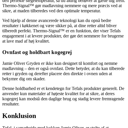
den perfekte stegetemperatur, så du aldrig behøver at gætte dig frem.
Thermo-Signal™ gør madlavning nemmere og mere præcis ved at
sikre, at maden tilberedes ved den optimale temperatur.
Ved hjælp af denne avancerede teknologi kan du opnå bedre
resultater i køkkenet og være sikker på, at dine retter altid bliver
tilberedt perfekt. Thermo-Signal™ er en funktion, der viser Tefals
engagement i at levere produkter, der gør det nemmere for brugerne
at lave mad af høj kvalitet.
Ovnfast og holdbart kogegrej
Jamie Oliver Gryden er ikke kun designet til komfort og nemme
madlavning – den er også ovnfast. Dette betyder, at du kan tilberede
retter i gryden og derefter placere den direkte i ovnen uden at
bekymre dig om skader.
Denne holdbarhed er et kendetegn for Tefals produkter generelt. De
anvender kun materialer af højeste kvalitet for at sikre, at deres
kogegrej kan modstå den daglige brug og stadig levere fremragende
resultater.
Konklusion
Tefal, i samarbejde med kokken Jamie Oliver, er stolte af at