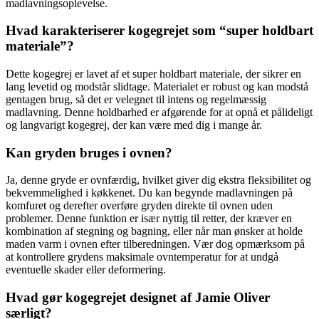
madlavningsoplevelse.
Hvad karakteriserer kogegrejet som “super holdbart
materiale”?
Dette kogegrej er lavet af et super holdbart materiale, der sikrer en
lang levetid og modstår slidtage. Materialet er robust og kan modstå
gentagen brug, så det er velegnet til intens og regelmæssig
madlavning. Denne holdbarhed er afgørende for at opnå et pålideligt
og langvarigt kogegrej, der kan være med dig i mange år.
Kan gryden bruges i ovnen?
Ja, denne gryde er ovnfærdig, hvilket giver dig ekstra fleksibilitet og
bekvemmelighed i køkkenet. Du kan begynde madlavningen på
komfuret og derefter overføre gryden direkte til ovnen uden
problemer. Denne funktion er især nyttig til retter, der kræver en
kombination af stegning og bagning, eller når man ønsker at holde
maden varm i ovnen efter tilberedningen. Vær dog opmærksom på
at kontrollere grydens maksimale ovntemperatur for at undgå
eventuelle skader eller deformering.
Hvad gør kogegrejet designet af Jamie Oliver
særligt?