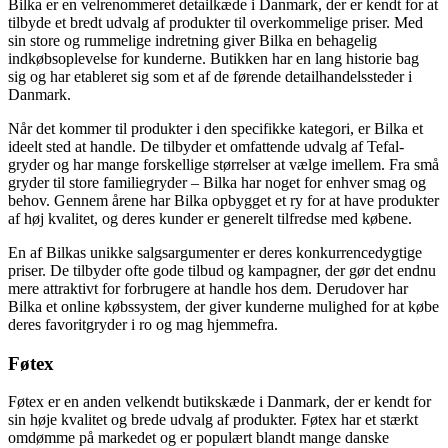
Bilka er en velrenommeret detailkæde i Danmark, der er kendt for at
tilbyde et bredt udvalg af produkter til overkommelige priser. Med
sin store og rummelige indretning giver Bilka en behagelig
indkøbsoplevelse for kunderne. Butikken har en lang historie bag
sig og har etableret sig som et af de førende detailhandelssteder i
Danmark.
Når det kommer til produkter i den specifikke kategori, er Bilka et
ideelt sted at handle. De tilbyder et omfattende udvalg af Tefal-
gryder og har mange forskellige størrelser at vælge imellem. Fra små
gryder til store familiegryder – Bilka har noget for enhver smag og
behov. Gennem årene har Bilka opbygget et ry for at have produkter
af høj kvalitet, og deres kunder er generelt tilfredse med købene.
En af Bilkas unikke salgsargumenter er deres konkurrencedygtige
priser. De tilbyder ofte gode tilbud og kampagner, der gør det endnu
mere attraktivt for forbrugere at handle hos dem. Derudover har
Bilka et online købssystem, der giver kunderne mulighed for at købe
deres favoritgryder i ro og mag hjemmefra.
Føtex
Føtex er en anden velkendt butikskæde i Danmark, der er kendt for
sin høje kvalitet og brede udvalg af produkter. Føtex har et stærkt
omdømme på markedet og er populært blandt mange danske