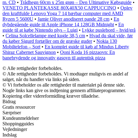
m. CD
•
Trådhegn 60cm x 25m grøn – Den Ultimative Købsguide
•
VENETO PLANTEKASSE 80X40X50 CAPPUCCINO
•
Oplev
den kraftfulde Lenovo Yoga 7 14 bærbar computer med AMD
Ryzen 5 5600U
•
Jamie Oliver anodiseret pande 28 cm
•
En
dybdegående guide til Apple iPhone 14 128GB Midnight
•
En
guide til at købe Nintendo plys – Luigi
•
Lykke puslebord – hvid/grå
•
Celina Solcellelampe med kugle 38,5 cm
•
Hvad du skal vide, før
du køber Sigurd fortæller om de græske guder
•
Nokia 130
Mobiltelefon – Sort
•
En komplet guide til køb af Mindus Liberty
Shiraz Cabernet Sauvignon
•
Ooni Koda 16 pizzaovn: En
banebrydende og innovativ gasovn til autentisk pizza
© Alle rettigheder forbeholdes.
© Alle rettigheder forbeholdes. Vi modtager muligvis en andel af
salget, når du handler via links på siden.
© Vi forbeholder os alle rettigheder til materialet på denne side.
Nogle links kan give os indtjening gennem affiliateprogrammer.
Kopiering eller videreformidling kræver tilladelse.
Bidrag
Gratis ressourcer
Særpriser
Kundeanmeldelser
Shoppingguides
Vejledninger
Indslag