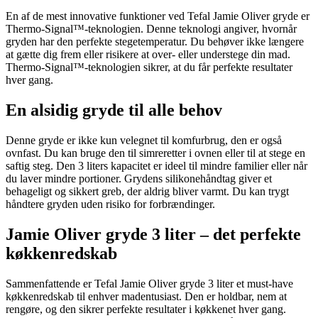
En af de mest innovative funktioner ved Tefal Jamie Oliver gryde er
Thermo-Signal™-teknologien. Denne teknologi angiver, hvornår
gryden har den perfekte stegetemperatur. Du behøver ikke længere
at gætte dig frem eller risikere at over- eller understege din mad.
Thermo-Signal™-teknologien sikrer, at du får perfekte resultater
hver gang.
En alsidig gryde til alle behov
Denne gryde er ikke kun velegnet til komfurbrug, den er også
ovnfast. Du kan bruge den til simreretter i ovnen eller til at stege en
saftig steg. Den 3 liters kapacitet er ideel til mindre familier eller når
du laver mindre portioner. Grydens silikonehåndtag giver et
behageligt og sikkert greb, der aldrig bliver varmt. Du kan trygt
håndtere gryden uden risiko for forbrændinger.
Jamie Oliver gryde 3 liter – det perfekte
køkkenredskab
Sammenfattende er Tefal Jamie Oliver gryde 3 liter et must-have
køkkenredskab til enhver madentusiast. Den er holdbar, nem at
rengøre, og den sikrer perfekte resultater i køkkenet hver gang.