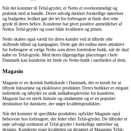
Når det kommer til Tefal-gryder, er Netto et overkommeligt og
praktisk sted at handle. Deres udvalg dækker forskellige størrelser
og budgetter, hvilket gør det let for forbrugere at finde den rette
gryde til deres behov. Kunderne har givet positive anmeldelser af
Nettos Tefal-gryder og roser både kvaliteten og prisen.
Netto skaber også værdi for deres kunder ved at tilbyde ofte
skiftende tilbud og kampagner. Dette gør det endnu mere attraktivt
for forbrugere at vælge Netto som deres foretrukne butik, når de skal
købe en Tefal-gryde. Med deres tilgængelige placeringer i hele
Danmark kan kunderne let finde en Netto-butik i nærheden af dem.
Magasin
Magasin er en ikonisk butikskæde i Danmark, der er kendt for at
tilbyde luksuriøse og eksklusive produkter. Deres butikker er elegant
indrettede og tilbyder en unik indkøbsoplevelse for kunderne.
Magasin har en stærk historie og omdømme og er en populær
destination for danskere, der søger kvalitetsprodukter.
Når det kommer til specifikke produkter, opfylder Magasin også
behovene hos forbrugere, der leder efter Tefal-gryder. De tilbyder et
nøje udvalgt sortiment af Tefal-gryder i forskellige størrelser og
designs. Kunderne roser kvaliteten og designet af Magasins Tefal-