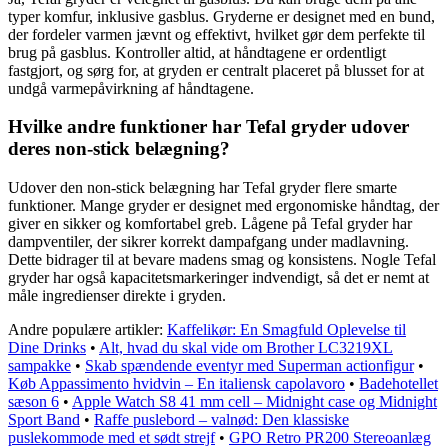
typer komfur, inklusive gasblus. Gryderne er designet med en bund,
der fordeler varmen jævnt og effektivt, hvilket gør dem perfekte til
brug på gasblus. Kontroller altid, at håndtagene er ordentligt
fastgjort, og sørg for, at gryden er centralt placeret på blusset for at
undgå varmepåvirkning af håndtagene.
Hvilke andre funktioner har Tefal gryder udover
deres non-stick belægning?
Udover den non-stick belægning har Tefal gryder flere smarte
funktioner. Mange gryder er designet med ergonomiske håndtag, der
giver en sikker og komfortabel greb. Lågene på Tefal gryder har
dampventiler, der sikrer korrekt dampafgang under madlavning.
Dette bidrager til at bevare madens smag og konsistens. Nogle Tefal
gryder har også kapacitetsmarkeringer indvendigt, så det er nemt at
måle ingredienser direkte i gryden.
Andre populære artikler:
Kaffelikør: En Smagfuld Oplevelse til
Dine Drinks
•
Alt, hvad du skal vide om Brother LC3219XL
sampakke
•
Skab spændende eventyr med Superman actionfigur
•
Køb Appassimento hvidvin – En italiensk capolavoro
•
Badehotellet
sæson 6
•
Apple Watch S8 41 mm cell – Midnight case og Midnight
Sport Band
•
Raffe puslebord – valnød: Den klassiske
puslekommode med et sødt strejf
•
GPO Retro PR200 Stereoanlæg