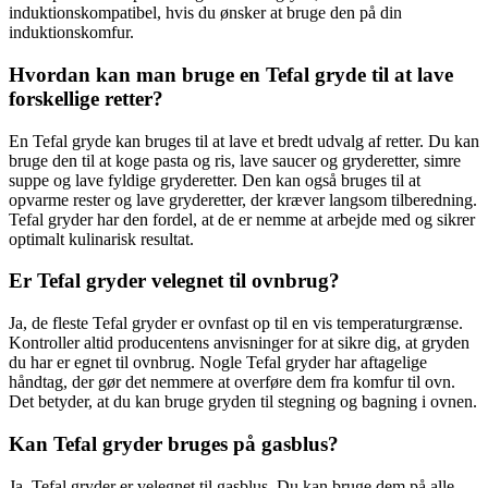
induktionskompatibel, hvis du ønsker at bruge den på din
induktionskomfur.
Hvordan kan man bruge en Tefal gryde til at lave
forskellige retter?
En Tefal gryde kan bruges til at lave et bredt udvalg af retter. Du kan
bruge den til at koge pasta og ris, lave saucer og gryderetter, simre
suppe og lave fyldige gryderetter. Den kan også bruges til at
opvarme rester og lave gryderetter, der kræver langsom tilberedning.
Tefal gryder har den fordel, at de er nemme at arbejde med og sikrer
optimalt kulinarisk resultat.
Er Tefal gryder velegnet til ovnbrug?
Ja, de fleste Tefal gryder er ovnfast op til en vis temperaturgrænse.
Kontroller altid producentens anvisninger for at sikre dig, at gryden
du har er egnet til ovnbrug. Nogle Tefal gryder har aftagelige
håndtag, der gør det nemmere at overføre dem fra komfur til ovn.
Det betyder, at du kan bruge gryden til stegning og bagning i ovnen.
Kan Tefal gryder bruges på gasblus?
Ja, Tefal gryder er velegnet til gasblus. Du kan bruge dem på alle