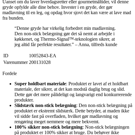
Uanset om du laver hverdagsretter eller gourmetmåltider, vil denne
gryde opfylde alle dine behov. Invester i en gryde, der gør
madlavning til en leg, og opdag hvor sjovt det kan være at lave mad
fra bunden.
“Denne gryde har virkelig forbedret min madlavning.
Den non-stick belægning gør det så nemt at arbejde i
køkkenet, og Thermo-Signal™-teknologien sikrer, at
jeg altid får perfekte resultater.” – Anna, tilfreds kunde
ID
10052843-EA
Varenummer
200131028
Fordele
Super holdbart materiale
: Produktet er lavet af et holdbart
materiale, der sikrer, at det kan modstå daglig brug og slid.
Dette gør det mere pålideligt og langvarigt end konkurrerende
produkter.
Slidstærk non-stick belægning
: Den non-stick belægning på
produktet er ekstremt slidstærk. Dette betyder, at maden ikke
vil sidde fast på overfladen, hvilket gør madlavning og
rengøring meget nemmere og mere bekvemt.
100% sikker non-stick belægning
: Non-stick belægningen
på produktet er 100% sikker at bruge. Du behøver ikke