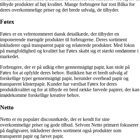
tilbyde produkter af høj kvalitet. Mange forbrugere har rost Bilka for
deres overkommelige priser og det brede udvalg, de tilbyder.
Føtex
Føtex er en velrenommeret dansk detailkæde, der tilbyder en
imponerende mængde produkter til forbrugerne. Deres sortiment
inkluderer også transparent papir og relaterede produkter. Med fokus
på mangfoldighed og kvalitet har Føtex skabt sig et stærkt omdømme i
markedet.
Forbrugere, der er på udkig efter gennemsigtigt papir, kan stole på
Føtex for at opfylde deres behov. Butikken har et bredt udvalg af
forskellige typer gennemsigtigt papir, herunder overhead papir og
transparent klisterpapir. Kunder har værdsat Føtex for deres
produktkvalitet og for at tilbyde en bred række farvede papirer, der kan
imødekomme forskellige kreative behov.
Netto
Netto er en populær discountkæde, der er kendt for sine
overkommelige priser og gode tilbud. Selvom Netto primært fokuserer
på dagligvarer, inkluderer deres sortiment også produkter som
transparent papir og farvet papir.