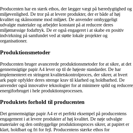
Producenten har en stærk ethos, der lægger vægt på bæredygtighed og
miljøvenlighed. De tror på at levere produkter, der er både af høj
kvalitet og skånsomme mod miljøet. De anvender omhyggeligt
udvalgte materialer og arbejder konstant på at reducere deres
miljømæssige fodaftryk. De er også engageret i at skabe en positiv
indvirkning på samfundet ved at støtte lokale projekter og
organisationer.
Produktionsmetoder
Producenten bruger avancerede produktionsmetoder for at sikre, at det
gennemsigtige papir A4 lever op til de højeste standarder. De har
implementeret en stringent kvalitetskontrolproces, der sikrer, at hvert
ark papir opfylder deres strenge krav til klarhed og holdbarhed. De
anvender også innovative teknologier for at minimere spild og reducere
energiforbruget i hele produktionsprocessen.
Produktets forhold til producenten
Det gennemsigtige papir A4 er et perfekt eksempel på producentens
engagement i at levere produkter af høj kvalitet. De nøje udvalgte
materialer og den omhyggelige produktionsproces sikrer, at papiret er
klart, holdbart og fri for fejl. Producentens stærke ethos for