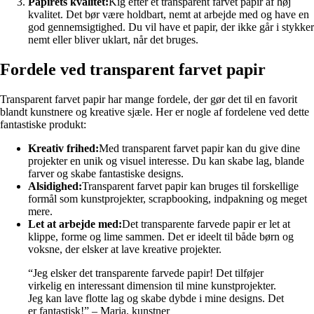
Papirets kvalitet:
Kig efter et transparent farvet papir af høj
kvalitet. Det bør være holdbart, nemt at arbejde med og have en
god gennemsigtighed. Du vil have et papir, der ikke går i stykker
nemt eller bliver uklart, når det bruges.
Fordele ved transparent farvet papir
Transparent farvet papir har mange fordele, der gør det til en favorit
blandt kunstnere og kreative sjæle. Her er nogle af fordelene ved dette
fantastiske produkt:
Kreativ frihed:
Med transparent farvet papir kan du give dine
projekter en unik og visuel interesse. Du kan skabe lag, blande
farver og skabe fantastiske designs.
Alsidighed:
Transparent farvet papir kan bruges til forskellige
formål som kunstprojekter, scrapbooking, indpakning og meget
mere.
Let at arbejde med:
Det transparente farvede papir er let at
klippe, forme og lime sammen. Det er ideelt til både børn og
voksne, der elsker at lave kreative projekter.
“Jeg elsker det transparente farvede papir! Det tilføjer
virkelig en interessant dimension til mine kunstprojekter.
Jeg kan lave flotte lag og skabe dybde i mine designs. Det
er fantastisk!” – Maria, kunstner