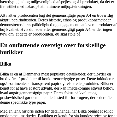
bæredygtighed og miljøvenlighed afspejles også i produktet, da det er
fremstillet med fokus på at minimere miljøpåvirkningen.
Alt i alt er producenten bag det gennemsigtige papir A4 en troværdig
aktør i papirindustrien. Deres historie, ethos og produktionsmetoder
demonstrerer deres pålidelighed og engagement i at levere produkter af
høj kvalitet. Hvis du leder efter gennemsigtigt papir A4, er der ingen
tvivl om, at dette er producenten, du skal stole på.
En omfattende oversigt over forskellige
butikker
Bilka
Bilka er en af Danmarks mest populære detailkæder, der tilbyder en
bred vifte af produkter til konkurrencedygtige priser. Dette inkluderer
også sortimentet af transparent papir og relaterede produkter. Bilka er
kendt for at have et stort udvalg, der kan imødekomme ethvert behov,
hvad angår gennemsigtigt papir. Deres fokus på kvalitet og
prisbevidsthed gør dem til et ideelt sted for forbrugere, der leder efter
denne specifikke type papir.
Med en lang historie inden for detailhandel har Bilka opnået et solidt
omdømme i markedet. Butikken er kendt for sin kundeservice og for at