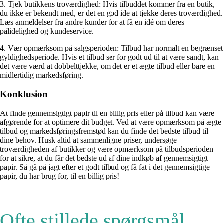
3. Tjek butikkens troværdighed: Hvis tilbuddet kommer fra en butik,
du ikke er bekendt med, er det en god ide at tjekke deres troværdighed.
Læs anmeldelser fra andre kunder for at få en idé om deres
pålidelighed og kundeservice.
4. Vær opmærksom på salgsperioden: Tilbud har normalt en begrænset
gyldighedsperiode. Hvis et tilbud ser for godt ud til at være sandt, kan
det være værd at dobbelttjekke, om det er et ægte tilbud eller bare en
midlertidig markedsføring.
Konklusion
At finde gennemsigtigt papir til en billig pris eller på tilbud kan være
afgørende for at optimere dit budget. Ved at være opmærksom på ægte
tilbud og markedsføringsfremstød kan du finde det bedste tilbud til
dine behov. Husk altid at sammenligne priser, undersøge
troværdigheden af ​​butikker og være opmærksom på tilbudsperioden
for at sikre, at du får det bedste ud af dine indkøb af gennemsigtigt
papir. Så gå på jagt efter et godt tilbud og få fat i det gennemsigtige
papir, du har brug for, til en billig pris!
Ofte stillede spørgsmål