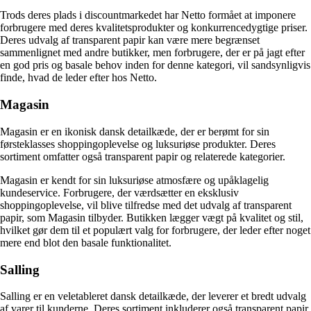
Trods deres plads i discountmarkedet har Netto formået at imponere
forbrugere med deres kvalitetsprodukter og konkurrencedygtige priser.
Deres udvalg af transparent papir kan være mere begrænset
sammenlignet med andre butikker, men forbrugere, der er på jagt efter
en god pris og basale behov inden for denne kategori, vil sandsynligvis
finde, hvad de leder efter hos Netto.
Magasin
Magasin er en ikonisk dansk detailkæde, der er berømt for sin
førsteklasses shoppingoplevelse og luksuriøse produkter. Deres
sortiment omfatter også transparent papir og relaterede kategorier.
Magasin er kendt for sin luksuriøse atmosfære og upåklagelig
kundeservice. Forbrugere, der værdsætter en eksklusiv
shoppingoplevelse, vil blive tilfredse med det udvalg af transparent
papir, som Magasin tilbyder. Butikken lægger vægt på kvalitet og stil,
hvilket gør dem til et populært valg for forbrugere, der leder efter noget
mere end blot den basale funktionalitet.
Salling
Salling er en veletableret dansk detailkæde, der leverer et bredt udvalg
af varer til kunderne. Deres sortiment inkluderer også transparent papir,