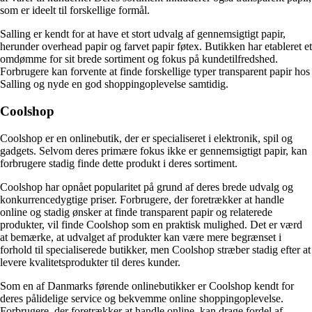
som er ideelt til forskellige formål.
Salling er kendt for at have et stort udvalg af gennemsigtigt papir,
herunder overhead papir og farvet papir føtex. Butikken har etableret et
omdømme for sit brede sortiment og fokus på kundetilfredshed.
Forbrugere kan forvente at finde forskellige typer transparent papir hos
Salling og nyde en god shoppingoplevelse samtidig.
Coolshop
Coolshop er en onlinebutik, der er specialiseret i elektronik, spil og
gadgets. Selvom deres primære fokus ikke er gennemsigtigt papir, kan
forbrugere stadig finde dette produkt i deres sortiment.
Coolshop har opnået popularitet på grund af deres brede udvalg og
konkurrencedygtige priser. Forbrugere, der foretrækker at handle
online og stadig ønsker at finde transparent papir og relaterede
produkter, vil finde Coolshop som en praktisk mulighed. Det er værd
at bemærke, at udvalget af produkter kan være mere begrænset i
forhold til specialiserede butikker, men Coolshop stræber stadig efter at
levere kvalitetsprodukter til deres kunder.
Som en af Danmarks førende onlinebutikker er Coolshop kendt for
deres pålidelige service og bekvemme online shoppingoplevelse.
Forbrugere, der foretrækker at handle online, kan drage fordel af