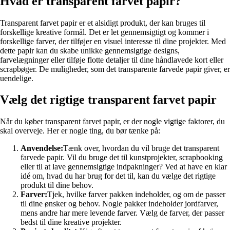
Hvad er transparent farvet papir?
Transparent farvet papir er et alsidigt produkt, der kan bruges til
forskellige kreative formål. Det er let gennemsigtigt og kommer i
forskellige farver, der tilføjer en visuel interesse til dine projekter. Med
dette papir kan du skabe unikke gennemsigtige designs,
farvelægninger eller tilføje flotte detaljer til dine håndlavede kort eller
scrapbøger. De muligheder, som det transparente farvede papir giver, er
uendelige.
Vælg det rigtige transparent farvet papir
Når du køber transparent farvet papir, er der nogle vigtige faktorer, du
skal overveje. Her er nogle ting, du bør tænke på:
Anvendelse:
Tænk over, hvordan du vil bruge det transparent
farvede papir. Vil du bruge det til kunstprojekter, scrapbooking
eller til at lave gennemsigtige indpakninger? Ved at have en klar
idé om, hvad du har brug for det til, kan du vælge det rigtige
produkt til dine behov.
Farver:
Tjek, hvilke farver pakken indeholder, og om de passer
til dine ønsker og behov. Nogle pakker indeholder jordfarver,
mens andre har mere levende farver. Vælg de farver, der passer
bedst til dine kreative projekter.