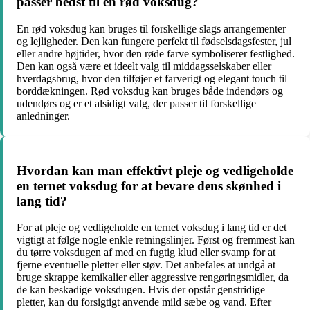
passer bedst til en rød voksdug?
En rød voksdug kan bruges til forskellige slags arrangementer
og lejligheder. Den kan fungere perfekt til fødselsdagsfester, jul
eller andre højtider, hvor den røde farve symboliserer festlighed.
Den kan også være et ideelt valg til middagsselskaber eller
hverdagsbrug, hvor den tilføjer et farverigt og elegant touch til
borddækningen. Rød voksdug kan bruges både indendørs og
udendørs og er et alsidigt valg, der passer til forskellige
anledninger.
Hvordan kan man effektivt pleje og vedligeholde
en ternet voksdug for at bevare dens skønhed i
lang tid?
For at pleje og vedligeholde en ternet voksdug i lang tid er det
vigtigt at følge nogle enkle retningslinjer. Først og fremmest kan
du tørre voksdugen af med en fugtig klud eller svamp for at
fjerne eventuelle pletter eller støv. Det anbefales at undgå at
bruge skrappe kemikalier eller aggressive rengøringsmidler, da
de kan beskadige voksdugen. Hvis der opstår genstridige
pletter, kan du forsigtigt anvende mild sæbe og vand. Efter