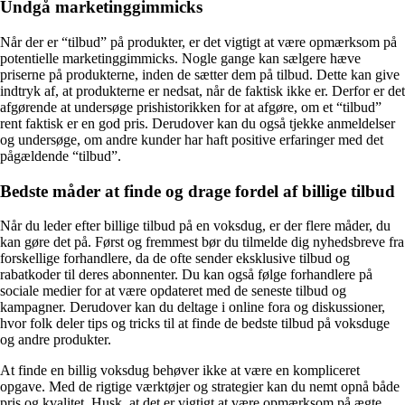
Undgå marketinggimmicks
Når der er “tilbud” på produkter, er det vigtigt at være opmærksom på
potentielle marketinggimmicks. Nogle gange kan sælgere hæve
priserne på produkterne, inden de sætter dem på tilbud. Dette kan give
indtryk af, at produkterne er nedsat, når de faktisk ikke er. Derfor er det
afgørende at undersøge prishistorikken for at afgøre, om et “tilbud”
rent faktisk er en god pris. Derudover kan du også tjekke anmeldelser
og undersøge, om andre kunder har haft positive erfaringer med det
pågældende “tilbud”.
Bedste måder at finde og drage fordel af billige tilbud
Når du leder efter billige tilbud på en voksdug, er der flere måder, du
kan gøre det på. Først og fremmest bør du tilmelde dig nyhedsbreve fra
forskellige forhandlere, da de ofte sender eksklusive tilbud og
rabatkoder til deres abonnenter. Du kan også følge forhandlere på
sociale medier for at være opdateret med de seneste tilbud og
kampagner. Derudover kan du deltage i online fora og diskussioner,
hvor folk deler tips og tricks til at finde de bedste tilbud på voksduge
og andre produkter.
At finde en billig voksdug behøver ikke at være en kompliceret
opgave. Med de rigtige værktøjer og strategier kan du nemt opnå både
pris og kvalitet. Husk, at det er vigtigt at være opmærksom på ægte