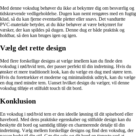
Med denne voksdug behøver du ikke at bekymre dig om besværlig og
tidskrævende vedligeholdelse. Dugen kan nemt rengøres med en fugtig
klud, så du kan fjerne eventuelle pletter eller snavs. Det vandtætte
PVC-materiale betyder, at du ikke behøver at være bekymret for
væsker, der kan spildes på dugen. Denne dug er både praktisk og
holdbar, så den kan bruges igen og igen.
Vælg det rette design
Med flere forskellige designs at vælge imellem kan du finde den
voksdug i rød/hvid tern, der passer perfekt til din indretning. Hvis du
ønsker et mere traditionelt look, kan du vælge en dug med større tern.
Hvis du foretrækker et moderne og minimalistisk udtryk, kan du vælge
en dug med mindre tern. Uanset hvilket design du vælger, vil denne
voksdug tilføje et stilfuldt touch til dit bord.
Konklusion
En voksdug i rød/hvid tern er den ideelle løsning til dit spisebord eller
havebord. Med dens praktiske egenskaber og stilfulde design kan du
beskytte dit bord og samtidig tilføje en charmerende detalje til din
indretning. Vælg mellem forskellige designs og find den voksdug, der
passer bedst til din stil. Gør dig selv og dit bord en tjeneste ved at