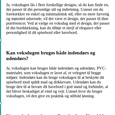
Ja, voksdugen fås i flere forskellige designs, så du kan finde en,
der passer til din personlige stil og indretning. Uanset om du
foretrækker en enkel og minimalistisk stil, eller en mere farverig
og mønstret udseende, vil der være et design, der passer til dine
præferencer. Ved at vælge en voksdug med et design, der passer
til din borddækning, kan du tilføje et strejf af elegance eller
personlighed til dit spisebord eller havebord.
Kan voksdugen bruges både indendørs og
udendørs?
Ja, voksdugen kan bruges både indendørs og udendørs. PVC-
materialet, som voksdugen er lavet af, er velegnet til begge
miljøer. Indendørs kan du bruge voksdugen til at beskytte dit
spisebord mod spildt mad og drikkevare. Udendørs kan du
bruge den til at bevare dit havebord i god stand og forhindre, at
det bliver beskadiget af vind og vejr. Uanset hvor du bruger
voksdugen, vil den give en praktisk og stilfuld løsning.