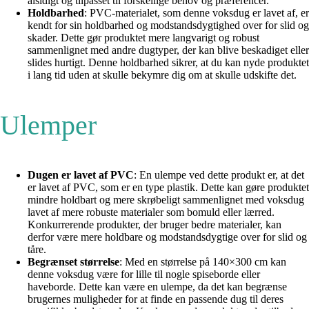
alsidigt og tilpasset til forskellige behov og præferencer.
Holdbarhed
: PVC-materialet, som denne voksdug er lavet af, er
kendt for sin holdbarhed og modstandsdygtighed over for slid og
skader. Dette gør produktet mere langvarigt og robust
sammenlignet med andre dugtyper, der kan blive beskadiget eller
slides hurtigt. Denne holdbarhed sikrer, at du kan nyde produktet
i lang tid uden at skulle bekymre dig om at skulle udskifte det.
Ulemper
Dugen er lavet af PVC
: En ulempe ved dette produkt er, at det
er lavet af PVC, som er en type plastik. Dette kan gøre produktet
mindre holdbart og mere skrøbeligt sammenlignet med voksdug
lavet af mere robuste materialer som bomuld eller lærred.
Konkurrerende produkter, der bruger bedre materialer, kan
derfor være mere holdbare og modstandsdygtige over for slid og
tåre.
Begrænset størrelse
: Med en størrelse på 140×300 cm kan
denne voksdug være for lille til nogle spiseborde eller
haveborde. Dette kan være en ulempe, da det kan begrænse
brugernes muligheder for at finde en passende dug til deres