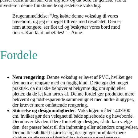
investere i denne funktionelle og æstetiske voksdug.
Brugeranmeldelse: “Jeg købte denne voksdug til vores
havebord, og jeg er meget tilfreds med resultatet. Den er
nem at rengøre, ser flot ud og beskytter vores bord mod
ridser. Kan klart anbefales!” – Anne
Fordele
Nem rengøring
: Denne voksdug er lavet af PVC, hvilket gør
den nem at rengøre med en fugtig klud. Dette gør det meget
praktisk, da du ikke behøver at bekymre dig om spild eller
pletter, da de let kan tørres af. Denne fordel gør produktet mere
bekvemt og tidsbesparende sammenlignet med andre dugtyper,
der kræver mere omfattende rengøring.
Størrelse og designmuligheder
: Voksdugen måler 140×300
cm, hvilket gør den velegnet til både spiseborde og haveborde.
Derudover fås den i flere forskellige designs, så du kan vælge
den, der passer bedst til din indretning eller udendørs omgivelser.
Denne fleksibilitet i størrelse og design gør produktet mere