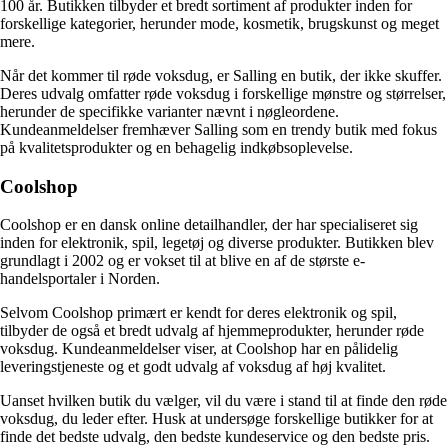
100 år. Butikken tilbyder et bredt sortiment af produkter inden for
forskellige kategorier, herunder mode, kosmetik, brugskunst og meget
mere.
Når det kommer til røde voksdug, er Salling en butik, der ikke skuffer.
Deres udvalg omfatter røde voksdug i forskellige mønstre og størrelser,
herunder de specifikke varianter nævnt i nøgleordene.
Kundeanmeldelser fremhæver Salling som en trendy butik med fokus
på kvalitetsprodukter og en behagelig indkøbsoplevelse.
Coolshop
Coolshop er en dansk online detailhandler, der har specialiseret sig
inden for elektronik, spil, legetøj og diverse produkter. Butikken blev
grundlagt i 2002 og er vokset til at blive en af de største e-
handelsportaler i Norden.
Selvom Coolshop primært er kendt for deres elektronik og spil,
tilbyder de også et bredt udvalg af hjemmeprodukter, herunder røde
voksdug. Kundeanmeldelser viser, at Coolshop har en pålidelig
leveringstjeneste og et godt udvalg af voksdug af høj kvalitet.
Uanset hvilken butik du vælger, vil du være i stand til at finde den røde
voksdug, du leder efter. Husk at undersøge forskellige butikker for at
finde det bedste udvalg, den bedste kundeservice og den bedste pris.