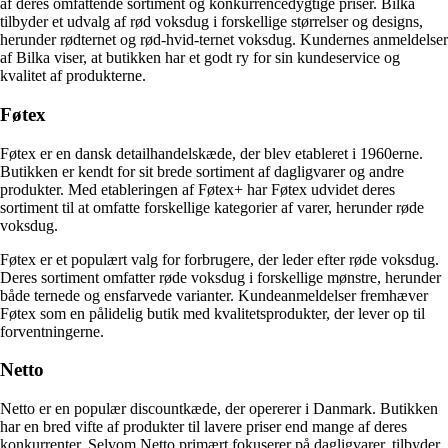
af deres omfattende sortiment og konkurrencedygtige priser. Bilka
tilbyder et udvalg af rød voksdug i forskellige størrelser og designs,
herunder rødternet og rød-hvid-ternet voksdug. Kundernes anmeldelser
af Bilka viser, at butikken har et godt ry for sin kundeservice og
kvalitet af produkterne.
Føtex
Føtex er en dansk detailhandelskæde, der blev etableret i 1960erne.
Butikken er kendt for sit brede sortiment af dagligvarer og andre
produkter. Med etableringen af Føtex+ har Føtex udvidet deres
sortiment til at omfatte forskellige kategorier af varer, herunder røde
voksdug.
Føtex er et populært valg for forbrugere, der leder efter røde voksdug.
Deres sortiment omfatter røde voksdug i forskellige mønstre, herunder
både ternede og ensfarvede varianter. Kundeanmeldelser fremhæver
Føtex som en pålidelig butik med kvalitetsprodukter, der lever op til
forventningerne.
Netto
Netto er en populær discountkæde, der opererer i Danmark. Butikken
har en bred vifte af produkter til lavere priser end mange af deres
konkurrenter. Selvom Netto primært fokuserer på dagligvarer, tilbyder