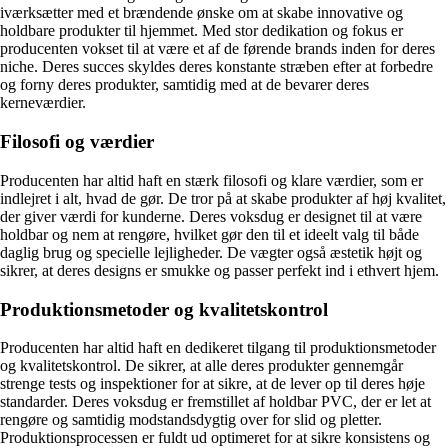
iværksætter med et brændende ønske om at skabe innovative og
holdbare produkter til hjemmet. Med stor dedikation og fokus er
producenten vokset til at være et af de førende brands inden for deres
niche. Deres succes skyldes deres konstante stræben efter at forbedre
og forny deres produkter, samtidig med at de bevarer deres
kerneværdier.
Filosofi og værdier
Producenten har altid haft en stærk filosofi og klare værdier, som er
indlejret i alt, hvad de gør. De tror på at skabe produkter af høj kvalitet,
der giver værdi for kunderne. Deres voksdug er designet til at være
holdbar og nem at rengøre, hvilket gør den til et ideelt valg til både
daglig brug og specielle lejligheder. De vægter også æstetik højt og
sikrer, at deres designs er smukke og passer perfekt ind i ethvert hjem.
Produktionsmetoder og kvalitetskontrol
Producenten har altid haft en dedikeret tilgang til produktionsmetoder
og kvalitetskontrol. De sikrer, at alle deres produkter gennemgår
strenge tests og inspektioner for at sikre, at de lever op til deres høje
standarder. Deres voksdug er fremstillet af holdbar PVC, der er let at
rengøre og samtidig modstandsdygtig over for slid og pletter.
Produktionsprocessen er fuldt ud optimeret for at sikre konsistens og