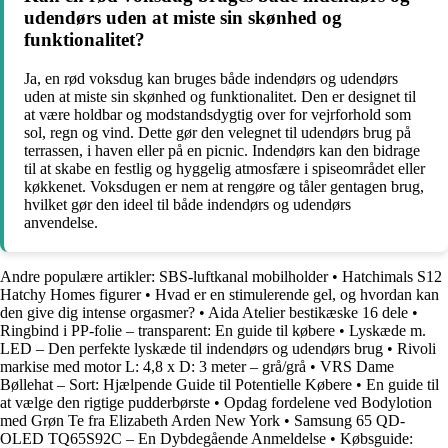
udendørs uden at miste sin skønhed og
funktionalitet?
Ja, en rød voksdug kan bruges både indendørs og udendørs
uden at miste sin skønhed og funktionalitet. Den er designet til
at være holdbar og modstandsdygtig over for vejrforhold som
sol, regn og vind. Dette gør den velegnet til udendørs brug på
terrassen, i haven eller på en picnic. Indendørs kan den bidrage
til at skabe en festlig og hyggelig atmosfære i spiseområdet eller
køkkenet. Voksdugen er nem at rengøre og tåler gentagen brug,
hvilket gør den ideel til både indendørs og udendørs
anvendelse.
Andre populære artikler:
SBS-luftkanal mobilholder
•
Hatchimals S12
Hatchy Homes figurer
•
Hvad er en stimulerende gel, og hvordan kan
den give dig intense orgasmer?
•
Aida Atelier bestikæske 16 dele
•
Ringbind i PP-folie – transparent: En guide til købere
•
Lyskæde m.
LED – Den perfekte lyskæde til indendørs og udendørs brug
•
Rivoli
markise med motor L: 4,8 x D: 3 meter – grå/grå
•
VRS Dame
Bøllehat – Sort: Hjælpende Guide til Potentielle Købere
•
En guide til
at vælge den rigtige pudderbørste
•
Opdag fordelene ved Bodylotion
med Grøn Te fra Elizabeth Arden New York
•
Samsung 65 QD-
OLED TQ65S92C – En Dybdegående Anmeldelse
•
Købsguide: