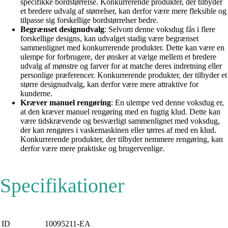
specifikke bordstørrelse. Konkurrerende produkter, der tilbyder
et bredere udvalg af størrelser, kan derfor være mere fleksible og
tilpasse sig forskellige bordstørrelser bedre.
Begrænset designudvalg
: Selvom denne voksdug fås i flere
forskellige designs, kan udvalget stadig være begrænset
sammenlignet med konkurrerende produkter. Dette kan være en
ulempe for forbrugere, der ønsker at vælge mellem et bredere
udvalg af mønstre og farver for at matche deres indretning eller
personlige præferencer. Konkurrerende produkter, der tilbyder et
større designudvalg, kan derfor være mere attraktive for
kunderne.
Kræver manuel rengøring
: En ulempe ved denne voksdug er,
at den kræver manuel rengøring med en fugtig klud. Dette kan
være tidskrævende og besværligt sammenlignet med voksdug,
der kan rengøres i vaskemaskinen eller tørres af med en klud.
Konkurrerende produkter, der tilbyder nemmere rengøring, kan
derfor være mere praktiske og brugervenlige.
Specifikationer
ID
10095211-EA