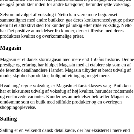
de også produkter inden for andre kategorier, herunder røde voksdug.
Selvom udvalget af voksdug i Netto kan være mere begrænset
sammenlignet med andre butikker, gør deres konkurrencedygtige priser
dem til et attraktivt sted for kunder på udkig efter røde voksdug. Netto
har fået positive anmeldelser fra kunder, der er tilfredse med deres
produkters kvalitet og overkommelige priser.
Magasin
Magasin er et dansk stormagasin med mere end 150 års historie. Denne
prestige og erfaring har hjulpet Magasin med at etablere sig som en af
de førende detailhandlere i landet. Magasin tilbyder et bredt udvalg af
mode, skønhedsprodukter, boligindretning og meget mere.
Hvad angår røde voksdug, er Magasin et førsteklasses valg. Butikken
har et luksuriøst udvalg af voksdug af høj kvalitet, herunder rødternede
og ensfarvede varianter. Kundernes anmeldelser bekræfter Magasins
omdømme som en butik med stilfulde produkter og en overlegen
shoppingoplevelse.
Salling
Salling er en velkendt dansk detailkæde, der har eksisteret i mere end