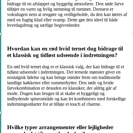
bidrage til en afslappet og hyggelig atmosfære. Den røde farve
tilføjer en varm og livlig stemning til rummet. Dernæst er
voksdugen nem at rengøre og vedligeholde, da den kan tørres af
med en fugtig klud eller svamp. Dette gør den ideel til både
hverdagsbrug og særlige begivenheder.
Hvordan kan en rød hvid ternet dug bidrage til
et klassisk og tidløst udseende i indretningen?
En rød hvid ternet dug er et klassisk valg, der kan bidrage til et
tidløst udseende i indretningen. Det ternede mønster giver en
nostalgisk følelse og kan bringe minder frem om traditionelle
landlige køkkener eller sommerhytter. Den røde og hvide
farvekombination er desuden en klassiker, der aldrig går af
mode. Dugen kan bruges til at skabe et hyggeligt og
indbydende spiseområde og kan let kombineres med forskellige
indretningsstilarter for at tilføje et touch af charme.
Hvilke typer arrangementer eller lejligheder