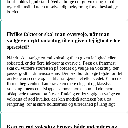
bord holdes i god stand. Ved at bruge en rød voksdug kan du
nyde din måltid uden unødvendig bekymring for at beskadige
bordet.
Hvilke faktorer skal man overveje, når man
vælger en rød voksdug til en given lejlighed eller
spisested?
Når du skal vælge en rød voksdug til en given lejlighed eller
spisested, er der flere faktorer at overveje. Først og fremmest
skal du vurdere størrelsen på bordet og vælge en voksdug, der
passer godt til dimensionerne. Dernæst bør du tage højde for det
ønskede udseende og stil til arrangementet eller stedet. En mere
formel begivenhed kan kræve en mere elegant og klassisk
voksdug, mens en afslappet sammenkomst kan tillade mere
afslappede mønstre og farver. Endelig er det vigtigt at vælge en
voksdug af god kvalitet, der kan modstå gentagen brug og
rengøring, for at sikre holdbarhed og tilfredshed på lang sigt.
Kan en rød voksdug bruges både indendørs og