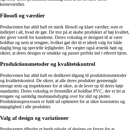
kerneværdier.
Filosofi og værdier
Producenten har altid haft en stærk filosofi og klare værdier, som er
indlejret i alt, hvad de gør. De tror på at skabe produkter af høj kvalitet,
der giver værdi for kunderne. Deres voksdug er designet til at være
holdbar og nem at rengøre, hvilket gør det til et ideelt valg for både
daglig brug og specielle lejligheder. De vægter også æstetik højt og
sikrer, at deres designs er smukke og passer perfekt ind i ethvert hjem.
Produktionsmetoder og kvalitetskontrol
Producenten har altid haft en dedikeret tilgang til produktionsmetoder
og kvalitetskontrol. De sikrer, at alle deres produkter gennemgår
strenge tests og inspektioner for at sikre, at de lever op til deres høje
standarder. Deres voksdug er fremstillet af holdbar PVC, der er let at
rengøre og samtidig modstandsdygtig over for slid og pletter.
Produktionsprocessen er fuldt ud optimeret for at sikre konsistens og
nøjagtighed i alle produkter.
Valg af design og variationer
Producenten tilbyder et bredt udvalg af designs og farver for at