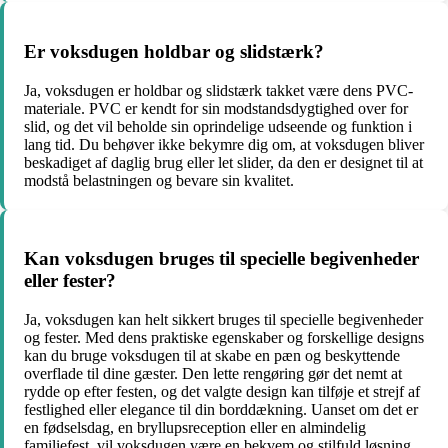
Er voksdugen holdbar og slidstærk?
Ja, voksdugen er holdbar og slidstærk takket være dens PVC-
materiale. PVC er kendt for sin modstandsdygtighed over for
slid, og det vil beholde sin oprindelige udseende og funktion i
lang tid. Du behøver ikke bekymre dig om, at voksdugen bliver
beskadiget af daglig brug eller let slider, da den er designet til at
modstå belastningen og bevare sin kvalitet.
Kan voksdugen bruges til specielle begivenheder
eller fester?
Ja, voksdugen kan helt sikkert bruges til specielle begivenheder
og fester. Med dens praktiske egenskaber og forskellige designs
kan du bruge voksdugen til at skabe en pæn og beskyttende
overflade til dine gæster. Den lette rengøring gør det nemt at
rydde op efter festen, og det valgte design kan tilføje et strejf af
festlighed eller elegance til din borddækning. Uanset om det er
en fødselsdag, en bryllupsreception eller en almindelig
familiefest, vil voksdugen være en bekvem og stilfuld løsning.