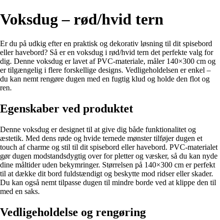
Voksdug – rød/hvid tern
Er du på udkig efter en praktisk og dekorativ løsning til dit spisebord
eller havebord? Så er en voksdug i rød/hvid tern det perfekte valg for
dig. Denne voksdug er lavet af PVC-materiale, måler 140×300 cm og
er tilgængelig i flere forskellige designs. Vedligeholdelsen er enkel –
du kan nemt rengøre dugen med en fugtig klud og holde den flot og
ren.
Egenskaber ved produktet
Denne voksdug er designet til at give dig både funktionalitet og
æstetik. Med dens røde og hvide ternede mønster tilføjer dugen et
touch af charme og stil til dit spisebord eller havebord. PVC-materialet
gør dugen modstandsdygtig over for pletter og væsker, så du kan nyde
dine måltider uden bekymringer. Størrelsen på 140×300 cm er perfekt
til at dække dit bord fuldstændigt og beskytte mod ridser eller skader.
Du kan også nemt tilpasse dugen til mindre borde ved at klippe den til
med en saks.
Vedligeholdelse og rengøring