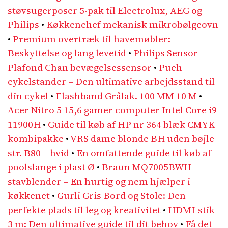
støvsugerposer 5-pak til Electrolux, AEG og
Philips
•
Køkkenchef mekanisk mikrobølgeovn
•
Premium overtræk til havemøbler:
Beskyttelse og lang levetid
•
Philips Sensor
Plafond Chan bevægelsessensor
•
Puch
cykelstander – Den ultimative arbejdsstand til
din cykel
•
Flashband Grålak. 100 MM 10 M
•
Acer Nitro 5 15,6 gamer computer Intel Core i9
11900H
•
Guide til køb af HP nr 364 blæk CMYK
kombipakke
•
VRS dame blonde BH uden bøjle
str. B80 – hvid
•
En omfattende guide til køb af
poolslange i plast Ø
•
Braun MQ7005BWH
stavblender – En hurtig og nem hjælper i
køkkenet
•
Gurli Gris Bord og Stole: Den
perfekte plads til leg og kreativitet
•
HDMI-stik
3 m: Den ultimative guide til dit behov
•
Få det