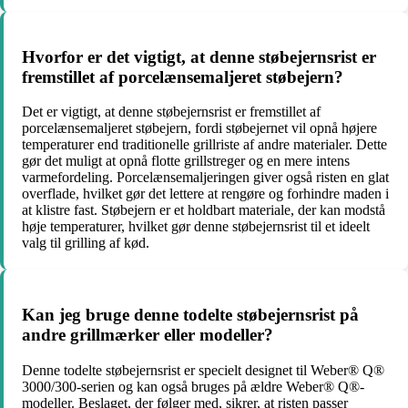
Hvorfor er det vigtigt, at denne støbejernsrist er
fremstillet af porcelænsemaljeret støbejern?
Det er vigtigt, at denne støbejernsrist er fremstillet af
porcelænsemaljeret støbejern, fordi støbejernet vil opnå højere
temperaturer end traditionelle grillriste af andre materialer. Dette
gør det muligt at opnå flotte grillstreger og en mere intens
varmefordeling. Porcelænsemaljeringen giver også risten en glat
overflade, hvilket gør det lettere at rengøre og forhindre maden i
at klistre fast. Støbejern er et holdbart materiale, der kan modstå
høje temperaturer, hvilket gør denne støbejernsrist til et ideelt
valg til grilling af kød.
Kan jeg bruge denne todelte støbejernsrist på
andre grillmærker eller modeller?
Denne todelte støbejernsrist er specielt designet til Weber® Q®
3000/300-serien og kan også bruges på ældre Weber® Q®-
modeller. Beslaget, der følger med, sikrer, at risten passer