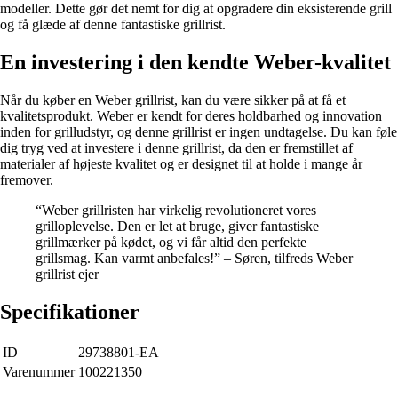
modeller. Dette gør det nemt for dig at opgradere din eksisterende grill
og få glæde af denne fantastiske grillrist.
En investering i den kendte Weber-kvalitet
Når du køber en Weber grillrist, kan du være sikker på at få et
kvalitetsprodukt. Weber er kendt for deres holdbarhed og innovation
inden for grilludstyr, og denne grillrist er ingen undtagelse. Du kan føle
dig tryg ved at investere i denne grillrist, da den er fremstillet af
materialer af højeste kvalitet og er designet til at holde i mange år
fremover.
“Weber grillristen har virkelig revolutioneret vores
grilloplevelse. Den er let at bruge, giver fantastiske
grillmærker på kødet, og vi får altid den perfekte
grillsmag. Kan varmt anbefales!” – Søren, tilfreds Weber
grillrist ejer
Specifikationer
ID
29738801-EA
Varenummer
100221350