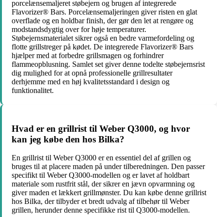
porcelænsemaljeret støbejern og brugen af integrerede
Flavorizer® Bars. Porcelænsemaljeringen giver risten en glat
overflade og en holdbar finish, der gør den let at rengøre og
modstandsdygtig over for høje temperaturer.
Støbejernsmaterialet sikrer også en bedre varmefordeling og
flotte grillstreger på kødet. De integrerede Flavorizer® Bars
hjælper med at forbedre grillsmagen og forhindrer
flammeopblusning. Samlet set giver denne todelte støbejernsrist
dig mulighed for at opnå professionelle grillresultater
derhjemme med en høj kvalitetsstandard i design og
funktionalitet.
Hvad er en grillrist til Weber Q3000, og hvor
kan jeg købe den hos Bilka?
En grillrist til Weber Q3000 er en essentiel del af grillen og
bruges til at placere maden på under tilberedningen. Den passer
specifikt til Weber Q3000-modellen og er lavet af holdbart
materiale som rustfrit stål, der sikrer en jævn opvarmning og
giver maden et lækkert grillmønster. Du kan købe denne grillrist
hos Bilka, der tilbyder et bredt udvalg af tilbehør til Weber
grillen, herunder denne specifikke rist til Q3000-modellen.