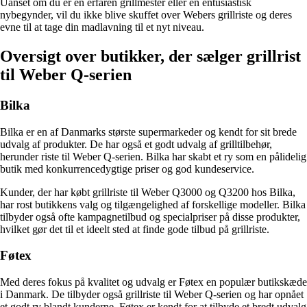
Uanset om du er en erfaren grillmester eller en entusiastisk
nybegynder, vil du ikke blive skuffet over Webers grillriste og deres
evne til at tage din madlavning til et nyt niveau.
Oversigt over butikker, der sælger grillrist
til Weber Q-serien
Bilka
Bilka er en af ​​Danmarks største supermarkeder og kendt for sit brede
udvalg af produkter. De har også et godt udvalg af grilltilbehør,
herunder riste til Weber Q-serien. Bilka har skabt et ry som en pålidelig
butik med konkurrencedygtige priser og god kundeservice.
Kunder, der har købt grillriste til Weber Q3000 og Q3200 hos Bilka,
har rost butikkens valg og tilgængelighed af forskellige modeller. Bilka
tilbyder også ofte kampagnetilbud og specialpriser på disse produkter,
hvilket gør det til et ideelt sted at finde gode tilbud på grillriste.
Føtex
Med deres fokus på kvalitet og udvalg er Føtex en populær butikskæde
i Danmark. De tilbyder også grillriste til Weber Q-serien og har opnået
et godt ry blandt kunderne. Føtex er kendt for at tilbyde et bredt udvalg