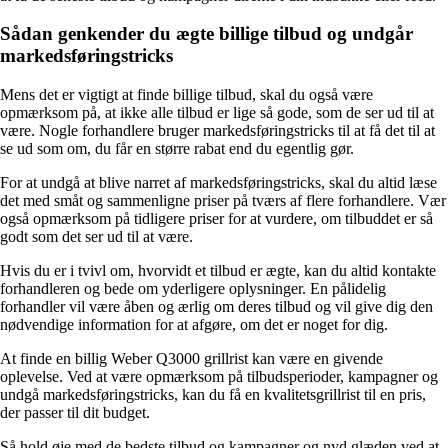
Sådan genkender du ægte billige tilbud og undgår
markedsføringstricks
Mens det er vigtigt at finde billige tilbud, skal du også være
opmærksom på, at ikke alle tilbud er lige så gode, som de ser ud til at
være. Nogle forhandlere bruger markedsføringstricks til at få det til at
se ud som om, du får en større rabat end du egentlig gør.
For at undgå at blive narret af markedsføringstricks, skal du altid læse
det med småt og sammenligne priser på tværs af flere forhandlere. Vær
også opmærksom på tidligere priser for at vurdere, om tilbuddet er så
godt som det ser ud til at være.
Hvis du er i tvivl om, hvorvidt et tilbud er ægte, kan du altid kontakte
forhandleren og bede om yderligere oplysninger. En pålidelig
forhandler vil være åben og ærlig om deres tilbud og vil give dig den
nødvendige information for at afgøre, om det er noget for dig.
At finde en billig Weber Q3000 grillrist kan være en givende
oplevelse. Ved at være opmærksom på tilbudsperioder, kampagner og
undgå markedsføringstricks, kan du få en kvalitetsgrillrist til en pris,
der passer til dit budget.
Så hold øje med de bedste tilbud og kampagner og nyd glæden ved at