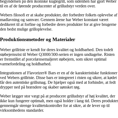
begyndelsen på den ikoniske kuglegrill, som sidenhen har gjort Weber
til en af de førende producenter af grilludstyr verden over.
Webers filosofi er at skabe produkter, der forbedrer folkets oplevelse af
madlavning og samvær. Gennem årene har Weber konstant været
dedikeret til at forfine og forbedre deres produkter for at give brugerne
den bedst mulige grilloplevelse.
Produktionsmetoder og Materialer
Weber grillriste er kendt for deres kvalitet og holdbarhed. Den todelt
støbejernsrist til Weber Q3000/300-serien er ingen undtagelse. Risten
er fremstillet af porcelænsemaljeret støbejern, som sikrer optimal
varmefordeling og holdbarhed.
Integrationen af Flavorizer® Bars er en af de karakteristiske funktioner
ved Webers grillriste. Disse bars er integreret i risten og sikrer, at kødet
får den autentiske grillsmag. De hjælper også med at forhindre, at fedt
drypper ned på brændere og skaber uønsket røg.
Weber lægger stor vægt på at producere grilludstyr af høj kvalitet, der
ikke kun fungerer optimalt, men også holder i lang tid. Deres produkter
gennemgår strenge kvalitetskontroller for at sikre, at de lever op til
virksomhedens standarder.