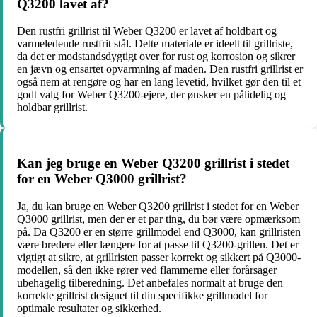
Q3200 lavet af?
Den rustfri grillrist til Weber Q3200 er lavet af holdbart og
varmeledende rustfrit stål. Dette materiale er ideelt til grillriste,
da det er modstandsdygtigt over for rust og korrosion og sikrer
en jævn og ensartet opvarmning af maden. Den rustfri grillrist er
også nem at rengøre og har en lang levetid, hvilket gør den til et
godt valg for Weber Q3200-ejere, der ønsker en pålidelig og
holdbar grillrist.
Kan jeg bruge en Weber Q3200 grillrist i stedet
for en Weber Q3000 grillrist?
Ja, du kan bruge en Weber Q3200 grillrist i stedet for en Weber
Q3000 grillrist, men der er et par ting, du bør være opmærksom
på. Da Q3200 er en større grillmodel end Q3000, kan grillristen
være bredere eller længere for at passe til Q3200-grillen. Det er
vigtigt at sikre, at grillristen passer korrekt og sikkert på Q3000-
modellen, så den ikke rører ved flammerne eller forårsager
ubehagelig tilberedning. Det anbefales normalt at bruge den
korrekte grillrist designet til din specifikke grillmodel for
optimale resultater og sikkerhed.