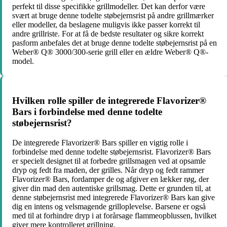
perfekt til disse specifikke grillmodeller. Det kan derfor være
svært at bruge denne todelte støbejernsrist på andre grillmærker
eller modeller, da beslagene muligvis ikke passer korrekt til
andre grillriste. For at få de bedste resultater og sikre korrekt
pasform anbefales det at bruge denne todelte støbejernsrist på en
Weber® Q® 3000/300-serie grill eller en ældre Weber® Q®-
model.
Hvilken rolle spiller de integrerede Flavorizer®
Bars i forbindelse med denne todelte
støbejernsrist?
De integrerede Flavorizer® Bars spiller en vigtig rolle i
forbindelse med denne todelte støbejernsrist. Flavorizer® Bars
er specielt designet til at forbedre grillsmagen ved at opsamle
dryp og fedt fra maden, der grilles. Når dryp og fedt rammer
Flavorizer® Bars, fordamper de og afgiver en lækker røg, der
giver din mad den autentiske grillsmag. Dette er grunden til, at
denne støbejernsrist med integrerede Flavorizer® Bars kan give
dig en intens og velsmagende grilloplevelse. Barsene er også
med til at forhindre dryp i at forårsage flammeopblussen, hvilket
giver mere kontrolleret grillning.