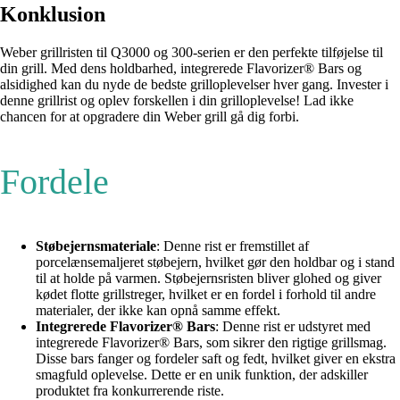
Konklusion
Weber grillristen til Q3000 og 300-serien er den perfekte tilføjelse til
din grill. Med dens holdbarhed, integrerede Flavorizer® Bars og
alsidighed kan du nyde de bedste grilloplevelser hver gang. Invester i
denne grillrist og oplev forskellen i din grilloplevelse! Lad ikke
chancen for at opgradere din Weber grill gå dig forbi.
Fordele
Støbejernsmateriale
: Denne rist er fremstillet af
porcelænsemaljeret støbejern, hvilket gør den holdbar og i stand
til at holde på varmen. Støbejernsristen bliver glohed og giver
kødet flotte grillstreger, hvilket er en fordel i forhold til andre
materialer, der ikke kan opnå samme effekt.
Integrerede Flavorizer® Bars
: Denne rist er udstyret med
integrerede Flavorizer® Bars, som sikrer den rigtige grillsmag.
Disse bars fanger og fordeler saft og fedt, hvilket giver en ekstra
smagfuld oplevelse. Dette er en unik funktion, der adskiller
produktet fra konkurrerende riste.