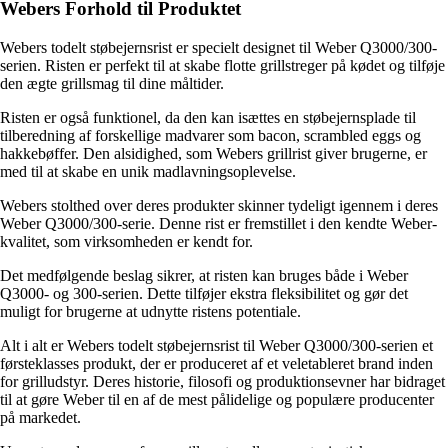
Webers Forhold til Produktet
Webers todelt støbejernsrist er specielt designet til Weber Q3000/300-
serien. Risten er perfekt til at skabe flotte grillstreger på kødet og tilføje
den ægte grillsmag til dine måltider.
Risten er også funktionel, da den kan isættes en støbejernsplade til
tilberedning af forskellige madvarer som bacon, scrambled eggs og
hakkebøffer. Den alsidighed, som Webers grillrist giver brugerne, er
med til at skabe en unik madlavningsoplevelse.
Webers stolthed over deres produkter skinner tydeligt igennem i deres
Weber Q3000/300-serie. Denne rist er fremstillet i den kendte Weber-
kvalitet, som virksomheden er kendt for.
Det medfølgende beslag sikrer, at risten kan bruges både i Weber
Q3000- og 300-serien. Dette tilføjer ekstra fleksibilitet og gør det
muligt for brugerne at udnytte ristens potentiale.
Alt i alt er Webers todelt støbejernsrist til Weber Q3000/300-serien et
førsteklasses produkt, der er produceret af et veletableret brand inden
for grilludstyr. Deres historie, filosofi og produktionsevner har bidraget
til at gøre Weber til en af de mest pålidelige og populære producenter
på markedet.