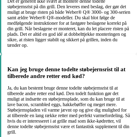
Det er generelt ikke svært at montere denne todelte
støbejernsrist på din grill. Den leveres med beslag, der gør det
muligt at bruge risten på både Weber® Q® 3000- og 300-serien
samt ældre Weber® Q®-modeller. Du skal blot følge de
medfølgende instruktioner for at fastgøre beslagene korrekt på
din grill. Når beslagene er monteret, kan du let placere risten på
plads. Det er altid en god idé at dobbelttjekke monteringen og
sikre, at risten ligger stabilt og sikkert på grillen, inden du
tænder op.
Kan jeg bruge denne todelte støbejernsrist til at
tilberede andre retter end kød?
Ja, du kan bestemt bruge denne todelte støbejernsrist til at
tilberede andre retter end kød. Den todelt funktion gør det
muligt at indsætte en støbejernsplade, som du kan bruge til at
lave bacon, scrambled eggs, hakkebøffer og meget mere.
Støbejernspladen vil varme jævnt op og give dig mulighed for
at tilberede en lang række retter med perfekt varmefordeling. Så
hvis du er interesseret i at grille mad som ikke-kødretter, vil
denne todelte støbejernsrist være et fantastisk supplement til din
grill.