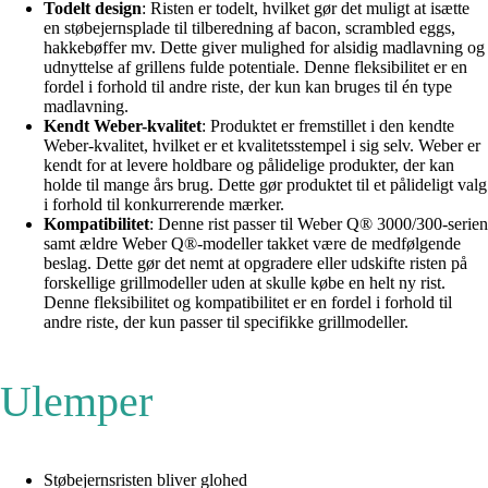
Todelt design
: Risten er todelt, hvilket gør det muligt at isætte
en støbejernsplade til tilberedning af bacon, scrambled eggs,
hakkebøffer mv. Dette giver mulighed for alsidig madlavning og
udnyttelse af grillens fulde potentiale. Denne fleksibilitet er en
fordel i forhold til andre riste, der kun kan bruges til én type
madlavning.
Kendt Weber-kvalitet
: Produktet er fremstillet i den kendte
Weber-kvalitet, hvilket er et kvalitetsstempel i sig selv. Weber er
kendt for at levere holdbare og pålidelige produkter, der kan
holde til mange års brug. Dette gør produktet til et pålideligt valg
i forhold til konkurrerende mærker.
Kompatibilitet
: Denne rist passer til Weber Q® 3000/300-serien
samt ældre Weber Q®-modeller takket være de medfølgende
beslag. Dette gør det nemt at opgradere eller udskifte risten på
forskellige grillmodeller uden at skulle købe en helt ny rist.
Denne fleksibilitet og kompatibilitet er en fordel i forhold til
andre riste, der kun passer til specifikke grillmodeller.
Ulemper
Støbejernsristen bliver glohed