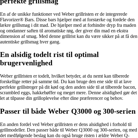
perfekte grillsmag
En af de unikke funktioner ved Weber grillristen er de integrerede
Flavorizer® Bars. Disse bars hjælper med at forstærke og fordele den
lækre grillsmag i dit mad. De hjælper med at forhindre dryp fra maden
og omdanner saften til aromatiske røg, der giver din mad en ekstra
dimension af smag. Med denne grillrist kan du være sikker på at få den
autentiske grillsmag hver gang.
En alsidig todelt rist til optimal
brugervenlighed
Weber grillristen er todelt, hvilket betyder, at du nemt kan tilberede
forskellige retter på samme tid. Du kan bruge den ene side til at lave
perfekte grillstreger på dit kød og den anden side til at tilberede bacon,
scrambled eggs, hakkebøffer og meget mere. Denne alsidighed gør det
let at tilpasse din grilloplevelse efter dine præferencer og behov.
Passer til både Weber Q3000 og 300-serien
En anden fordel ved Weber grillristen er dens alsidighed i forhold til
grillmodeller. Den passer både til Weber Q3000 og 300-serien, og med
det medfølgende beslag kan du også bruge risten i ældre Weber Q-