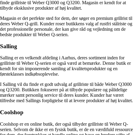
finde grillriste til Weber Q3000 og Q3200. Magasin er kendt for at
tilbyde eksklusive produkter af høj kvalitet.
Magasin er det perfekte sted for dem, der søger en premium grillrist til
deres Weber Q-grill. Kunder roser butikkens valg af rustfri stålriste og
det professionelle personale, der kan give råd og vejledning om de
bedste produkter til Weber Q-serien.
Salling
Salling er en velkendt afdeling i Aarhus, deres sortiment inden for
grillriste til Weber Q-serien er også værd at bemærke. Denne butik er
kendt for sin imponerende samling af kvalitetsprodukter og en
førsteklasses indkøbsoplevelse.
I Salling vil du finde et godt udvalg af grillriste til både Weber Q3000
og Q3200. Butikken fokuserer på at tilbyde populære og pålidelige
mærker samt personlig service til deres kunder. Kunder har været
tilfredse med Sallings forpligtelse til at levere produkter af høj kvalitet.
Coolshop
Coolshop er en online butik, der også tilbyder grillriste til Weber Q-
serien. Selvom de ikke er en fysisk butik, er de en værdifuld ressource
for dem, der foretrækker at handle online og have en bredere vifte af