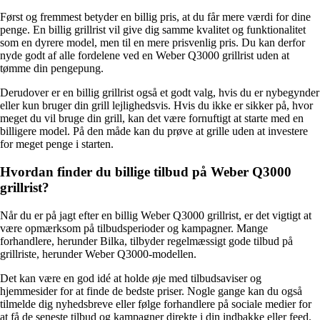
Først og fremmest betyder en billig pris, at du får mere værdi for dine
penge. En billig grillrist vil give dig samme kvalitet og funktionalitet
som en dyrere model, men til en mere prisvenlig pris. Du kan derfor
nyde godt af alle fordelene ved en Weber Q3000 grillrist uden at
tømme din pengepung.
Derudover er en billig grillrist også et godt valg, hvis du er nybegynder
eller kun bruger din grill lejlighedsvis. Hvis du ikke er sikker på, hvor
meget du vil bruge din grill, kan det være fornuftigt at starte med en
billigere model. På den måde kan du prøve at grille uden at investere
for meget penge i starten.
Hvordan finder du billige tilbud på Weber Q3000
grillrist?
Når du er på jagt efter en billig Weber Q3000 grillrist, er det vigtigt at
være opmærksom på tilbudsperioder og kampagner. Mange
forhandlere, herunder Bilka, tilbyder regelmæssigt gode tilbud på
grillriste, herunder Weber Q3000-modellen.
Det kan være en god idé at holde øje med tilbudsaviser og
hjemmesider for at finde de bedste priser. Nogle gange kan du også
tilmelde dig nyhedsbreve eller følge forhandlere på sociale medier for
at få de seneste tilbud og kampagner direkte i din indbakke eller feed.