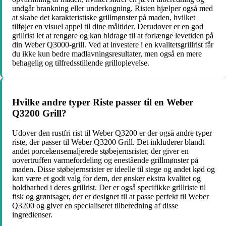
undgår brankning eller underkogning. Risten hjælper også med
at skabe det karakteristiske grillmønster på maden, hvilket
tilføjer en visuel appel til dine måltider. Derudover er en god
grillrist let at rengøre og kan bidrage til at forlænge levetiden på
din Weber Q3000-grill. Ved at investere i en kvalitetsgrillrist får
du ikke kun bedre madlavningsresultater, men også en mere
behagelig og tilfredsstillende grilloplevelse.
Hvilke andre typer Riste passer til en Weber
Q3200 Grill?
Udover den rustfri rist til Weber Q3200 er der også andre typer
riste, der passer til Weber Q3200 Grill. Det inkluderer blandt
andet porcelænsemaljerede støbejernsrister, der giver en
uovertruffen varmefordeling og enestående grillmønster på
maden. Disse støbejernsrister er ideelle til stege og andet kød og
kan være et godt valg for dem, der ønsker ekstra kvalitet og
holdbarhed i deres grillrist. Der er også specifikke grillriste til
fisk og grøntsager, der er designet til at passe perfekt til Weber
Q3200 og giver en specialiseret tilberedning af disse
ingredienser.