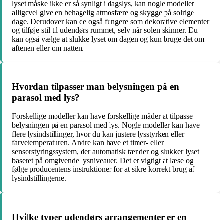
lyset måske ikke er så synligt i dagslys, kan nogle modeller
alligevel give en behagelig atmosfære og skygge på solrige
dage. Derudover kan de også fungere som dekorative elementer
og tilføje stil til udendørs rummet, selv når solen skinner. Du
kan også vælge at slukke lyset om dagen og kun bruge det om
aftenen eller om natten.
Hvordan tilpasser man belysningen på en
parasol med lys?
Forskellige modeller kan have forskellige måder at tilpasse
belysningen på en parasol med lys. Nogle modeller kan have
flere lysindstillinger, hvor du kan justere lysstyrken eller
farvetemperaturen. Andre kan have et timer- eller
sensorstyringssystem, der automatisk tænder og slukker lyset
baseret på omgivende lysniveauer. Det er vigtigt at læse og
følge producentens instruktioner for at sikre korrekt brug af
lysindstillingerne.
Hvilke typer udendørs arrangementer er en