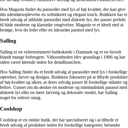
Hos Magasin finder du parasoller med lys af høj kvalitet, der kan give
din udendørsoplevelse en sofistikeret og elegant touch. Butikken har et
bredt udvalg af stilfulde parasoller med diskrete lys, der passer perfekt
til både moderne og klassiske omgivelser. Magasin er et ideelt sted at
besøge, hvis du leder efter en luksuriøs parasol med lys.
Salling
Salling er en velrenommeret butikskæde i Danmark og er en favorit
blandt mange forbrugere. Virksomheden blev grundlagt i 1906 og har
siden været førende inden for detailbranchen.
Hos Salling finder du et bredt udvalg af parasoller med lys i forskellige
størrelser, farver og designs. Butikken fokuserer på at tilbyde produkter
af høj kvalitet og sikrer, at deres udvalg passer til forskellige stilarter og
behov. Uanset om du ønsker en moderne og minimalistisk parasol med
diskrete lys eller en mere farverig og dekorativ model, har Salling
noget for enhver smag.
Coolshop
Coolshop er en online butik, der har specialiseret sig i at tilbyde et
bredt udvalg af produkter inden for forskellige kategorier, herunder