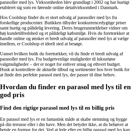
parasoller med lys. Virksomheden blev grundlagt i 2002 og har hurtigt
etableret sig som en førende online detailvirksomhed i Danmark.
Hos Coolshop finder du et stort udvalg af parasoller med lys fra
forskellige producenter. Butikken tilbyder konkurrencedygtige priser
samt hurtig og pålidelig levering. Deres brugeranmeldelser vidner om
høj kundetilfredshed og et pålideligt købsmiljø. Hvis du foretrækker at
handle online og ønsker et bredt udvalg af parasoller med lys at vælge
imellem, er Coolshop et ideelt sted at besøge.
Uanset hvilken butik du foretrækker, vil du finde et bredt udvalg af
parasoller med lys. Fra budgetvenlige muligheder til luksuriøse
valgmuligheder – der er noget for enhver smag og ethvert budget.
Husk at kontrollere de aktuelle tilbud og sortimenter hos hver butik for
at finde den perfekte parasol med lys, der passer til dine behov.
Hvordan du finder en parasol med lys til en
god pris
Find den rigtige parasol med lys til en billig pris
En parasol med lys er en fantastisk måde at skabe stemning og hygge
på din terrasse eller i din have. Men det betyder ikke, at du behøver at
betale en formue for det. Ved at lede efter en billig parasol med lys kan