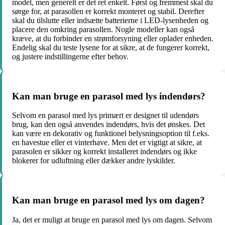
model, men generelt er det ret enkelt. Først og fremmest skal du
sørge for, at parasollen er korrekt monteret og stabil. Derefter
skal du tilslutte eller indsætte batterierne i LED-lysenheden og
placere den omkring parasollen. Nogle modeller kan også
kræve, at du forbinder en strømforsyning eller oplader enheden.
Endelig skal du teste lysene for at sikre, at de fungerer korrekt,
og justere indstillingerne efter behov.
Kan man bruge en parasol med lys indendørs?
Selvom en parasol med lys primært er designet til udendørs
brug, kan den også anvendes indendørs, hvis det ønskes. Det
kan være en dekorativ og funktionel belysningsoption til f.eks.
en havestue eller et vinterhave. Men det er vigtigt at sikre, at
parasolen er sikker og korrekt installeret indendørs og ikke
blokerer for udluftning eller dækker andre lyskilder.
Kan man bruge en parasol med lys om dagen?
Ja, det er muligt at bruge en parasol med lys om dagen. Selvom