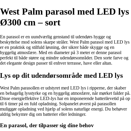
West Palm parasol med LED lys
Ø300 cm – sort
En parasol er en uundværlig genstand til udendørs hygge og
beskyttelse mod solens skarpe stråler. West Palm parasol med LED lys
er en praktisk og stilfuld løsning, der sikrer både skygge og en
hyggelig atmosfære. Med en diameter på 3 meter er denne parasol
perfekt til både større og mindre udendørsområder. Den sorte farve og
det elegante design passer til enhver terrasse, have eller altan.
Lys op dit udendørsområde med LED lys
West Palm parasollen er udstyret med LED lys i ripperne, der skaber
en behagelig lysstyrke og en hyggelig atmosfære, når mørket falder på.
Disse energieffektive LED-lys har en imponerende batterilevetid på op
til 6 timer på en fuld opladning. Solpanelet øverst på parasollen
muliggør opladning ved hjælp af solens naturlige energi. Du behøver
aldrig bekymre dig om batterier eller ledninger.
En parasol, der tilpasser sig dine behov