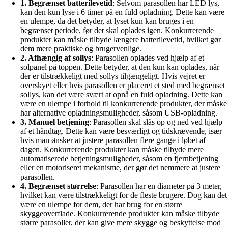
1. Begrænset batterilevetid
: Selvom parasollen har LED lys,
kan den kun lyse i 6 timer på en fuld opladning. Dette kan være
en ulempe, da det betyder, at lyset kun kan bruges i en
begrænset periode, før det skal oplades igen. Konkurrerende
produkter kan måske tilbyde længere batterilevetid, hvilket gør
dem mere praktiske og brugervenlige.
2. Afhængig af sollys
: Parasollen oplades ved hjælp af et
solpanel på toppen. Dette betyder, at den kun kan oplades, når
der er tilstrækkeligt med sollys tilgængeligt. Hvis vejret er
overskyet eller hvis parasollen er placeret et sted med begrænset
sollys, kan det være svært at opnå en fuld opladning. Dette kan
være en ulempe i forhold til konkurrerende produkter, der måske
har alternative opladningsmuligheder, såsom USB-opladning.
3. Manuel betjening
: Parasollen skal slås op og ned ved hjælp
af et håndtag. Dette kan være besværligt og tidskrævende, især
hvis man ønsker at justere parasollen flere gange i løbet af
dagen. Konkurrerende produkter kan måske tilbyde mere
automatiserede betjeningsmuligheder, såsom en fjernbetjening
eller en motoriseret mekanisme, der gør det nemmere at justere
parasollen.
4. Begrænset størrelse
: Parasollen har en diameter på 3 meter,
hvilket kan være tilstrækkeligt for de fleste brugere. Dog kan det
være en ulempe for dem, der har brug for en større
skyggeoverflade. Konkurrerende produkter kan måske tilbyde
større parasoller, der kan give mere skygge og beskyttelse mod