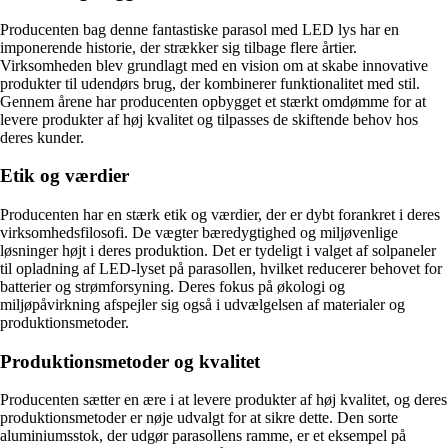
Producenten bag denne fantastiske parasol med LED lys har en
imponerende historie, der strækker sig tilbage flere årtier.
Virksomheden blev grundlagt med en vision om at skabe innovative
produkter til udendørs brug, der kombinerer funktionalitet med stil.
Gennem årene har producenten opbygget et stærkt omdømme for at
levere produkter af høj kvalitet og tilpasses de skiftende behov hos
deres kunder.
Etik og værdier
Producenten har en stærk etik og værdier, der er dybt forankret i deres
virksomhedsfilosofi. De vægter bæredygtighed og miljøvenlige
løsninger højt i deres produktion. Det er tydeligt i valget af solpaneler
til opladning af LED-lyset på parasollen, hvilket reducerer behovet for
batterier og strømforsyning. Deres fokus på økologi og
miljøpåvirkning afspejler sig også i udvælgelsen af materialer og
produktionsmetoder.
Produktionsmetoder og kvalitet
Producenten sætter en ære i at levere produkter af høj kvalitet, og deres
produktionsmetoder er nøje udvalgt for at sikre dette. Den sorte
aluminiumsstok, der udgør parasollens ramme, er et eksempel på