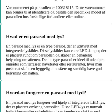
Varenummeret på parasollen er 100318115. Dette varenummer
kan bruges til at identificere og bestille den specifikke model af
parasollen hos forskellige forhandlere eller online.
Hvad er en parasol med lys?
En parasol med lys er en type parasol, der er udstyret med
integrerede lyskilder. Disse lyskilder kan være LED-lamper, der
er placeret rundt om parasollen og skaber en behagelig
belysning om aftenen. Denne type parasol er ideel til udendørs
områder som terrasser, havefester eller restauranter, hvor man
ønsker at skabe en hyggelig atmosfære og samtidig have god
belysning om natten.
Hvordan fungerer en parasol med lyd?
En parasol med lys fungerer ved hjælp af integrerede LED-lys,
der er placeret omkring parasollen. Disse LED-lys er normalt
batteridrevne eller opladelige og kan tændes og slukkes ved