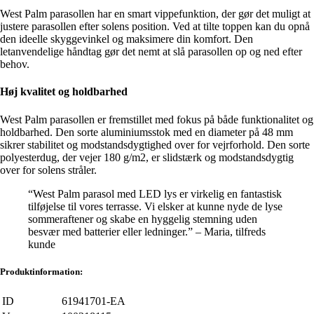
West Palm parasollen har en smart vippefunktion, der gør det muligt at
justere parasollen efter solens position. Ved at tilte toppen kan du opnå
den ideelle skyggevinkel og maksimere din komfort. Den
letanvendelige håndtag gør det nemt at slå parasollen op og ned efter
behov.
Høj kvalitet og holdbarhed
West Palm parasollen er fremstillet med fokus på både funktionalitet og
holdbarhed. Den sorte aluminiumsstok med en diameter på 48 mm
sikrer stabilitet og modstandsdygtighed over for vejrforhold. Den sorte
polyesterdug, der vejer 180 g/m2, er slidstærk og modstandsdygtig
over for solens stråler.
“West Palm parasol med LED lys er virkelig en fantastisk
tilføjelse til vores terrasse. Vi elsker at kunne nyde de lyse
sommeraftener og skabe en hyggelig stemning uden
besvær med batterier eller ledninger.” – Maria, tilfreds
kunde
Produktinformation:
ID
61941701-EA