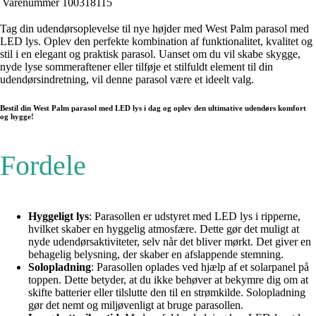
Varenummer
100318115
Tag din udendørsoplevelse til nye højder med West Palm parasol med
LED lys. Oplev den perfekte kombination af funktionalitet, kvalitet og
stil i en elegant og praktisk parasol. Uanset om du vil skabe skygge,
nyde lyse sommeraftener eller tilføje et stilfuldt element til din
udendørsindretning, vil denne parasol være et ideelt valg.
Bestil din West Palm parasol med LED lys i dag og oplev den ultimative udendørs komfort
og hygge!
Fordele
Hyggeligt lys
: Parasollen er udstyret med LED lys i ripperne,
hvilket skaber en hyggelig atmosfære. Dette gør det muligt at
nyde udendørsaktiviteter, selv når det bliver mørkt. Det giver en
behagelig belysning, der skaber en afslappende stemning.
Solopladning
: Parasollen oplades ved hjælp af et solarpanel på
toppen. Dette betyder, at du ikke behøver at bekymre dig om at
skifte batterier eller tilslutte den til en strømkilde. Solopladning
gør det nemt og miljøvenligt at bruge parasollen.