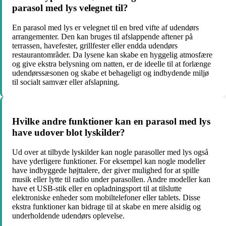
parasol med lys velegnet til?
En parasol med lys er velegnet til en bred vifte af udendørs
arrangementer. Den kan bruges til afslappende aftener på
terrassen, havefester, grillfester eller endda udendørs
restaurantområder. Da lysene kan skabe en hyggelig atmosfære
og give ekstra belysning om natten, er de ideelle til at forlænge
udendørssæsonen og skabe et behageligt og indbydende miljø
til socialt samvær eller afslapning.
Hvilke andre funktioner kan en parasol med lys
have udover blot lyskilder?
Ud over at tilbyde lyskilder kan nogle parasoller med lys også
have yderligere funktioner. For eksempel kan nogle modeller
have indbyggede højttalere, der giver mulighed for at spille
musik eller lytte til radio under parasollen. Andre modeller kan
have et USB-stik eller en opladningsport til at tilslutte
elektroniske enheder som mobiltelefoner eller tablets. Disse
ekstra funktioner kan bidrage til at skabe en mere alsidig og
underholdende udendørs oplevelse.