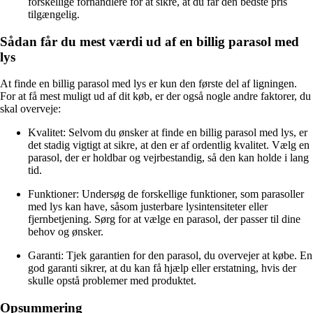
forskellige forhandlere for at sikre, at du får den bedste pris
tilgængelig.
Sådan får du mest værdi ud af en billig parasol med
lys
At finde en billig parasol med lys er kun den første del af ligningen.
For at få mest muligt ud af dit køb, er der også nogle andre faktorer, du
skal overveje:
Kvalitet: Selvom du ønsker at finde en billig parasol med lys, er
det stadig vigtigt at sikre, at den er af ordentlig kvalitet. Vælg en
parasol, der er holdbar og vejrbestandig, så den kan holde i lang
tid.
Funktioner: Undersøg de forskellige funktioner, som parasoller
med lys kan have, såsom justerbare lysintensiteter eller
fjernbetjening. Sørg for at vælge en parasol, der passer til dine
behov og ønsker.
Garanti: Tjek garantien for den parasol, du overvejer at købe. En
god garanti sikrer, at du kan få hjælp eller erstatning, hvis der
skulle opstå problemer med produktet.
Opsummering