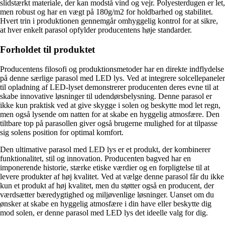
slidstærkt materiale, der kan modstå vind og vejr. Polyesterdugen er let,
men robust og har en vægt på 180g/m2 for holdbarhed og stabilitet.
Hvert trin i produktionen gennemgår omhyggelig kontrol for at sikre,
at hver enkelt parasol opfylder producentens høje standarder.
Forholdet til produktet
Producentens filosofi og produktionsmetoder har en direkte indflydelse
på denne særlige parasol med LED lys. Ved at integrere solcellepaneler
til opladning af LED-lyset demonstrerer producenten deres evne til at
skabe innovative løsninger til udendørsbelysning. Denne parasol er
ikke kun praktisk ved at give skygge i solen og beskytte mod let regn,
men også lysende om natten for at skabe en hyggelig atmosfære. Den
tiltbare top på parasollen giver også brugerne mulighed for at tilpasse
sig solens position for optimal komfort.
Den ultimative parasol med LED lys er et produkt, der kombinerer
funktionalitet, stil og innovation. Producenten bagved har en
imponerende historie, stærke etiske værdier og en forpligtelse til at
levere produkter af høj kvalitet. Ved at vælge denne parasol får du ikke
kun et produkt af høj kvalitet, men du støtter også en producent, der
værdsætter bæredygtighed og miljøvenlige løsninger. Uanset om du
ønsker at skabe en hyggelig atmosfære i din have eller beskytte dig
mod solen, er denne parasol med LED lys det ideelle valg for dig.