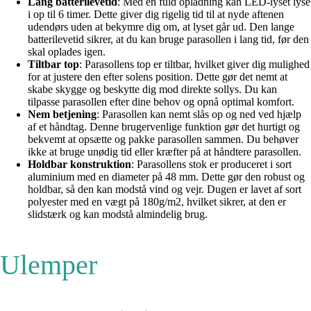
Lang batterilevetid
: Med en fuld opladning kan LED-lyset lyse
i op til 6 timer. Dette giver dig rigelig tid til at nyde aftenen
udendørs uden at bekymre dig om, at lyset går ud. Den lange
batterilevetid sikrer, at du kan bruge parasollen i lang tid, før den
skal oplades igen.
Tiltbar top
: Parasollens top er tiltbar, hvilket giver dig mulighed
for at justere den efter solens position. Dette gør det nemt at
skabe skygge og beskytte dig mod direkte sollys. Du kan
tilpasse parasollen efter dine behov og opnå optimal komfort.
Nem betjening
: Parasollen kan nemt slås op og ned ved hjælp
af et håndtag. Denne brugervenlige funktion gør det hurtigt og
bekvemt at opsætte og pakke parasollen sammen. Du behøver
ikke at bruge unødig tid eller kræfter på at håndtere parasollen.
Holdbar konstruktion
: Parasollens stok er produceret i sort
aluminium med en diameter på 48 mm. Dette gør den robust og
holdbar, så den kan modstå vind og vejr. Dugen er lavet af sort
polyester med en vægt på 180g/m2, hvilket sikrer, at den er
slidstærk og kan modstå almindelig brug.
Ulemper