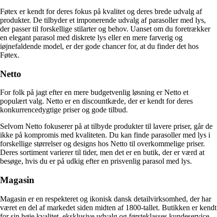
Føtex er kendt for deres fokus på kvalitet og deres brede udvalg af
produkter. De tilbyder et imponerende udvalg af parasoller med lys,
der passer til forskellige stilarter og behov. Uanset om du foretrækker
en elegant parasol med diskrete lys eller en mere farverig og
iøjnefaldende model, er der gode chancer for, at du finder det hos
Føtex.
Netto
For folk på jagt efter en mere budgetvenlig løsning er Netto et
populært valg. Netto er en discountkæde, der er kendt for deres
konkurrencedygtige priser og gode tilbud.
Selvom Netto fokuserer på at tilbyde produkter til lavere priser, går de
ikke på kompromis med kvaliteten. Du kan finde parasoller med lys i
forskellige størrelser og designs hos Netto til overkommelige priser.
Deres sortiment varierer til tider, men det er en butik, der er værd at
besøge, hvis du er på udkig efter en prisvenlig parasol med lys.
Magasin
Magasin er en respekteret og ikonisk dansk detailvirksomhed, der har
været en del af markedet siden midten af 1800-tallet. Butikken er kendt
for sin høje kvalitet, eksklusive udvalg og førsteklasses kundeservice.