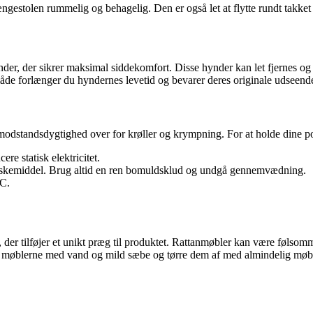
estolen rummelig og behagelig. Den er også let at flytte rundt takke
nder, der sikrer maksimal siddekomfort. Disse hynder kan let fjernes o
måde forlænger du hyndernes levetid og bevarer deres originale udseend
og modstandsdygtighed over for krøller og krympning. For at holde dine p
re statisk elektricitet.
 opvaskemiddel. Brug altid en ren bomuldsklud og undgå gennemvædning.
ºC.
e, der tilføjer et unikt præg til produktet. Rattanmøbler kan være følsomm
øre møblerne med vand og mild sæbe og tørre dem af med almindelig møbe