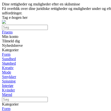
Dine rettigheder og muligheder efter en skilsmisse
Få overblik over dine juridiske rettigheder og muligheder under og e
udfordringer.
Tag e-bogen her
Fruens
Min konto
Tilmeld dig
Nyhedsbreve
Kategorier
Form
Sundhed
Skønhed
Kreativ
Mode
Smykker
Spisning
Interiør
Kvinder
Mænd
Kategorier
Form