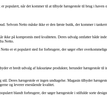
 populært, når det kommer til at tilbyde hængestole til brug i haven og
lbud. Selvom Netto måske ikke er den første butik, der kommer i tankern
 ikke på kompromis med kvaliteten. Deres udvalg omfatter både indendø
ra Netto.
Netto er et populært sted for forbrugere, der søger efter overkommelig
der et bredt udvalg af luksuriøse produkter, herunder hængestole til 
g stil. Deres hængestole er ingen undtagelse. Magasin tilbyder hængestole
gerne og leverer enestående kvalitet.
ulært blandt forbrugere, der søger hængestole i stilfulde sorte designs