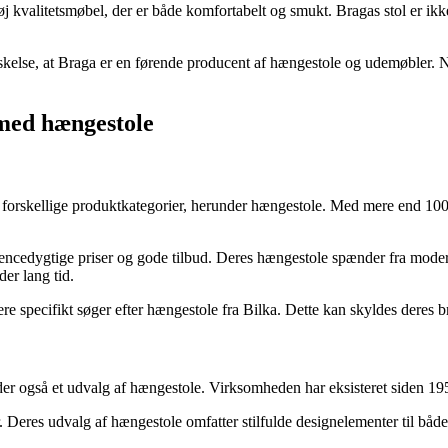
 kvalitetsmøbel, der er både komfortabelt og smukt. Bragas stol er ikke
raskelse, at Braga er en førende producent af hængestole og udemøbler. 
 med hængestole
orskellige produktkategorier, herunder hængestole. Med mere end 100 va
encedygtige priser og gode tilbud. Deres hængestole spænder fra modern
er lang tid.
re specifikt søger efter hængestole fra Bilka. Dette kan skyldes deres 
r også et udvalg af hængestole. Virksomheden har eksisteret siden 1954
. Deres udvalg af hængestole omfatter stilfulde designelementer til bå