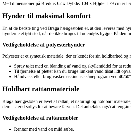
Med dimensioner på Bredde: 62 x Dybde: 104 x Højde: 179 cm er hæng
Hynder til maksimal komfort
En af de bedste ting ved Braga hængestolen er, at den leveres med hy
hynderne et tørt sted, når de ikke bruges til udendørs hygge. På den 
Vedligeholdelse af polyesterhynder
Polyester er et syntetisk materiale, der er kendt for sin holdbarhed 
Spray tøjet med en blanding af vand og skyllemiddel for at reduce
Til fjernelse af pletter kan du bruge lunkent vand tilsat lidt
Håndvask eller brug vaskemaskinens skåneprogram ved 40/60
Holdbart rattanmateriale
Braga hængestolen er lavet af rattan, et naturligt og holdbart material
dem i stærkt sollys for at bevare farven. Det anbefales også at reng
Vedligeholdelse af rattanmøbler
Rengør med vand og mild sæbe.