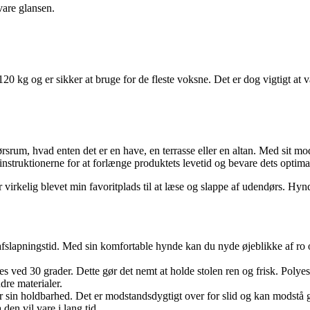
vare glansen.
120 kg og er sikker at bruge for de fleste voksne. Det er dog vigtigt 
ørsrum, hvad enten det er en have, en terrasse eller en altan. Med sit m
instruktionerne for at forlænge produktets levetid og bevare dets optim
 virkelig blevet min favoritplads til at læse og slappe af udendørs. Hy
 afslapningstid. Med sin komfortable hynde kan du nyde øjeblikke af ro o
 ved 30 grader. Dette gør det nemt at holde stolen ren og frisk. Polyest
dre materialer.
 for sin holdbarhed. Det er modstandsdygtigt over for slid og kan modstå
den vil vare i lang tid.