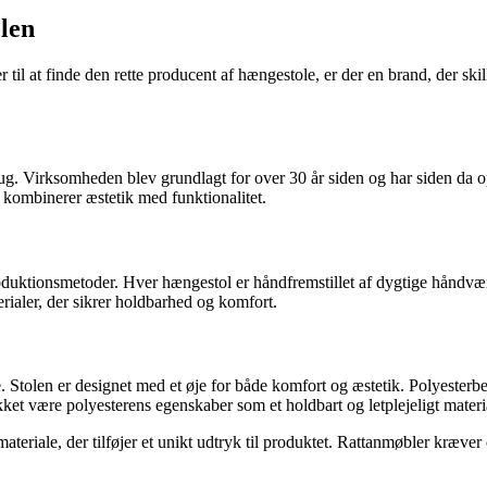
len
il at finde den rette producent af hængestole, er der en brand, der skill
ug. Virksomheden blev grundlagt for over 30 år siden og har siden da o
er kombinerer æstetik med funktionalitet.
oduktionsmetoder. Hver hængestol er håndfremstillet af dygtige håndværk
ialer, der sikrer holdbarhed og komfort.
. Stolen er designet med et øje for både komfort og æstetik. Polyester
ket være polyesterens egenskaber som et holdbart og letplejeligt materi
materiale, der tilføjer et unikt udtryk til produktet. Rattanmøbler kræve