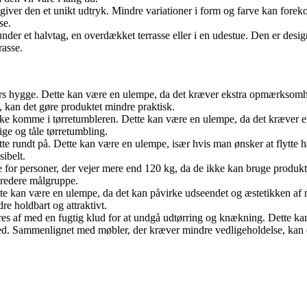
t giver den et unikt udtryk. Mindre variationer i form og farve kan fore
se.
der et halvtag, en overdækket terrasse eller i en udestue. Den er design
rasse.
endørs hygge. Dette kan være en ulempe, da det kræver ekstra opmærkso
kan det gøre produktet mindre praktisk.
ke komme i tørretumbleren. Dette kan være en ulempe, da det kræver e
e og tåle tørretumbling.
tte rundt på. Dette kan være en ulempe, især hvis man ønsker at flytte h
sibelt.
 for personer, der vejer mere end 120 kg, da de ikke kan bruge produ
bredere målgruppe.
ette kan være en ulempe, da det kan påvirke udseendet og æstetikken a
e holdbart og attraktivt.
res af med en fugtig klud for at undgå udtørring og knækning. Dette ka
ed. Sammenlignet med møbler, der kræver mindre vedligeholdelse, kan 