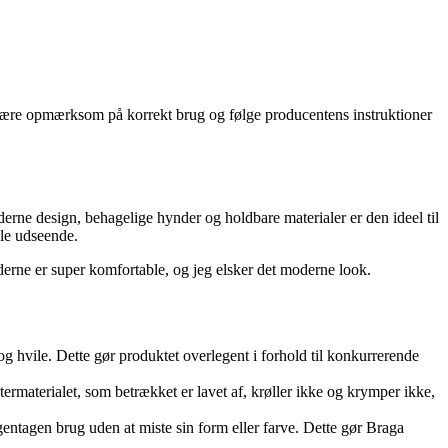
at være opmærksom på korrekt brug og følge producentens instruktioner
oderne design, behagelige hynder og holdbare materialer er den ideel til
ale udseende.
nderne er super komfortable, og jeg elsker det moderne look.
g hvile. Dette gør produktet overlegent i forhold til konkurrerende
ermaterialet, som betrækket er lavet af, krøller ikke og krymper ikke,
 gentagen brug uden at miste sin form eller farve. Dette gør Braga