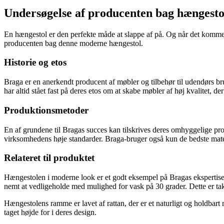
Undersøgelse af producenten bag hængesto
En hængestol er den perfekte måde at slappe af på. Og når det kommer t
producenten bag denne moderne hængestol.
Historie og etos
Braga er en anerkendt producent af møbler og tilbehør til udendørs br
har altid stået fast på deres etos om at skabe møbler af høj kvalitet, d
Produktionsmetoder
En af grundene til Bragas succes kan tilskrives deres omhyggelige pr
virksomhedens høje standarder. Braga-bruger også kun de bedste mater
Relateret til produktet
Hængestolen i moderne look er et godt eksempel på Bragas ekspertise
nemt at vedligeholde med mulighed for vask på 30 grader. Dette er tak
Hængestolens ramme er lavet af rattan, der er et naturligt og holdbart 
taget højde for i deres design.