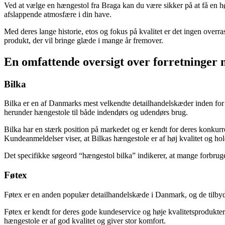
Ved at vælge en hængestol fra Braga kan du være sikker på at få en høj
afslappende atmosfære i din have.
Med deres lange historie, etos og fokus på kvalitet er det ingen over
produkt, der vil bringe glæde i mange år fremover.
En omfattende oversigt over forretninger
Bilka
Bilka er en af Danmarks mest velkendte detailhandelskæder inden for f
herunder hængestole til både indendørs og udendørs brug.
Bilka har en stærk position på markedet og er kendt for deres konkurr
Kundeanmeldelser viser, at Bilkas hængestole er af høj kvalitet og hold
Det specifikke søgeord “hængestol bilka” indikerer, at mange forbruge
Føtex
Føtex er en anden populær detailhandelskæde i Danmark, og de tilbyde
Føtex er kendt for deres gode kundeservice og høje kvalitetsprodukter
hængestole er af god kvalitet og giver stor komfort.