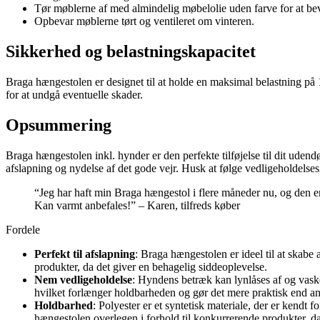
Tør møblerne af med almindelig møbelolie uden farve for at be
Opbevar møblerne tørt og ventileret om vinteren.
Sikkerhed og belastningskapacitet
Braga hængestolen er designet til at holde en maksimal belastning på 
for at undgå eventuelle skader.
Opsummering
Braga hængestolen inkl. hynder er den perfekte tilføjelse til dit udend
afslapning og nydelse af det gode vejr. Husk at følge vedligeholdelses
“Jeg har haft min Braga hængestol i flere måneder nu, og den er
Kan varmt anbefales!” – Karen, tilfreds køber
Fordele
Perfekt til afslapning
: Braga hængestolen er ideel til at skabe
produkter, da det giver en behagelig siddeoplevelse.
Nem vedligeholdelse
: Hyndens betræk kan lynlåses af og vaskes
hvilket forlænger holdbarheden og gør det mere praktisk end an
Holdbarhed
: Polyester er et syntetisk materiale, der er kendt
hængestolen overlegen i forhold til konkurrerende produkter, da 