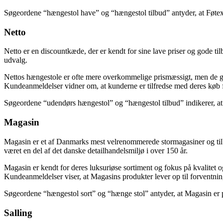
Søgeordene “hængestol have” og “hængestol tilbud” antyder, at Føtex er
Netto
Netto er en discountkæde, der er kendt for sine lave priser og gode ti
udvalg.
Nettos hængestole er ofte mere overkommelige prismæssigt, men de går
Kundeanmeldelser vidner om, at kunderne er tilfredse med deres køb f
Søgeordene “udendørs hængestol” og “hængestol tilbud” indikerer, at 
Magasin
Magasin er et af Danmarks mest velrenommerede stormagasiner og tilby
været en del af det danske detailhandelsmiljø i over 150 år.
Magasin er kendt for deres luksuriøse sortiment og fokus på kvalitet o
Kundeanmeldelser viser, at Magasins produkter lever op til forventnin
Søgeordene “hængestol sort” og “hænge stol” antyder, at Magasin er pop
Salling