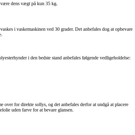
t være dens vægt på kun 35 kg.
g vaskes i vaskemaskinen ved 30 grader. Det anbefales dog at opbevare
e.
olyesterhynder i den bedste stand anbefales følgende vedligeholdelse:
e over for direkte sollys, og det anbefales derfor at undgå at placere
lolie uden farve for at bevare glansen.