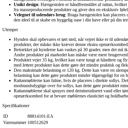
Unikt design
: Hængestolen er håndfremstillet af rattan, hvilke
fra masseproducerede produkter og giver den en eksklusiv følel
Velegnet til udendørs brug
: Braga hængestolen kan placeres un
den ideel til at skabe en hyggelig oase i din have eller på din ter
Ulemper
Hynden skal opbevares et tørt sted, når vejret ikke er til ud
produkter, der måske ikke kræver denne ekstra opmærksomhed, 
Betrækket på hynderne kan vaskes på 30 grader, men det må ik
Andre produkter på markedet kan måske være mere brugervenlig
Produktet vejer 35 kg, hvilket kan være tungt at håndtere og fly
med lettere produkter kan dette gøre det mindre praktisk og flek
Den maksimale belastning er 120 kg. Dette kan være en ulempe
belastning kan dette gøre produktet mindre tilgængeligt for en 
Rattanmøblerne kan falme, hvis de placeres i direkte sollys. D
modstandsdygtige over for sollys, kan dette gøre produktet mindr
Rattanmøblerne skal sprayes med demineraliseret vand eller tør
opmærksomhed for at bevare møblernes elasticitet og holdbarh
Specifikationer
ID
88814101-EA
Varenummer
100512629