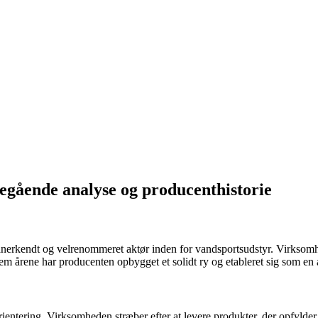
ående analyse og producenthistorie
kendt og velrenommeret aktør inden for vandsportsudstyr. Virksomhede
nem årene har producenten opbygget et solidt ry og etableret sig som en
entering. Virksomheden stræber efter at levere produkter, der opfylder 