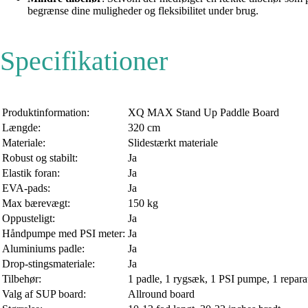
begrænse dine muligheder og fleksibilitet under brug.
Specifikationer
Produktinformation:
XQ MAX Stand Up Paddle Board
Længde:
320 cm
Materiale:
Slidestærkt materiale
Robust og stabilt:
Ja
Elastik foran:
Ja
EVA-pads:
Ja
Max bærevægt:
150 kg
Oppusteligt:
Ja
Håndpumpe med PSI meter:
Ja
Aluminiums padle:
Ja
Drop-stingsmateriale:
Ja
Tilbehør:
1 padle, 1 rygsæk, 1 PSI pumpe, 1 reparat
Valg af SUP board:
Allround board