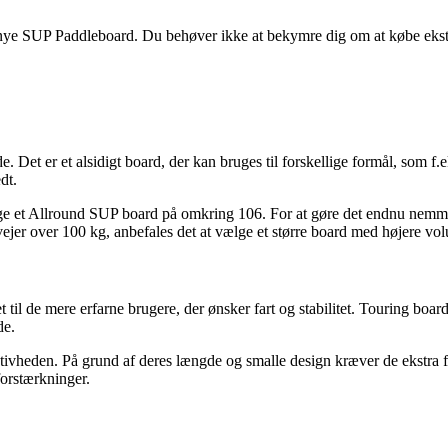
in nye SUP Paddleboard. Du behøver ikke at bekymre dig om at købe ekstr
. Det er et alsidigt board, der kan bruges til forskellige formål, som f.
dt.
ge et Allround SUP board på omkring 106. For at gøre det endnu nemmer
vejer over 100 kg, anbefales det at vælge et større board med højere vo
net til de mere erfarne brugere, der ønsker fart og stabilitet. Touring b
de.
ivheden. På grund af deres længde og smalle design kræver de ekstra for
forstærkninger.