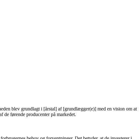
n blev grundlagt i [årstal] af [grundlægger(e)] med en vision om at
 af de førende producenter på markedet.
forbrugernes behov og forventninger. Det betyder, at de investerer i