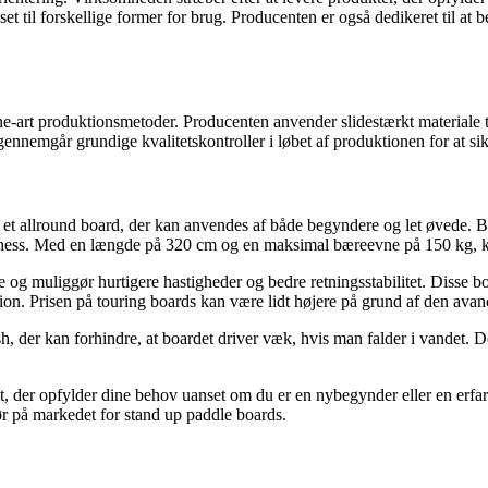
asset til forskellige former for brug. Producenten er også dedikeret til a
art produktionsmetoder. Producenten anvender slidestærkt materiale til 
nnemgår grundige kvalitetskontroller i løbet af produktionen for at sikr
allround board, der kan anvendes af både begyndere og let øvede. Board
 fitness. Med en længde på 320 cm og en maksimal bæreevne på 150 kg, k
re og muliggør hurtigere hastigheder og bedre retningsstabilitet. Disse 
ion. Prisen på touring boards kan være lidt højere på grund af den avan
h, der kan forhindre, at boardet driver væk, hvis man falder i vandet. 
der opfylder dine behov uanset om du er en nybegynder eller en erfare
ør på markedet for stand up paddle boards.