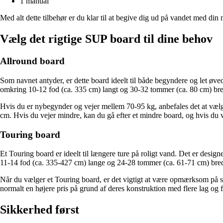
1 manual
Med alt dette tilbehør er du klar til at begive dig ud på vandet med d
Vælg det rigtige SUP board til dine behov
Allround board
Som navnet antyder, er dette board ideelt til både begyndere og let øvede
omkring 10-12 fod (ca. 335 cm) langt og 30-32 tommer (ca. 80 cm) bre
Hvis du er nybegynder og vejer mellem 70-95 kg, anbefales det at væl
cm. Hvis du vejer mindre, kan du gå efter et mindre board, og hvis du 
Touring board
Et Touring board er ideelt til længere ture på roligt vand. Det er desig
11-14 fod (ca. 335-427 cm) lange og 24-28 tommer (ca. 61-71 cm) bre
Når du vælger et Touring board, er det vigtigt at være opmærksom på st
normalt en højere pris på grund af deres konstruktion med flere lag og 
Sikkerhed først