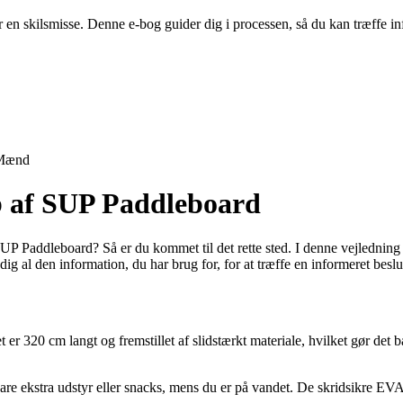
er en skilsmisse. Denne e-bog guider dig i processen, så du kan træffe
Mænd
øb af SUP Paddleboard
P Paddleboard? Så er du kommet til det rette sted. I denne vejledning vi
dig al den information, du har brug for, for at træffe en informeret besl
 320 cm langt og fremstillet af slidstærkt materiale, hvilket gør det b
are ekstra udstyr eller snacks, mens du er på vandet. De skridsikre EV