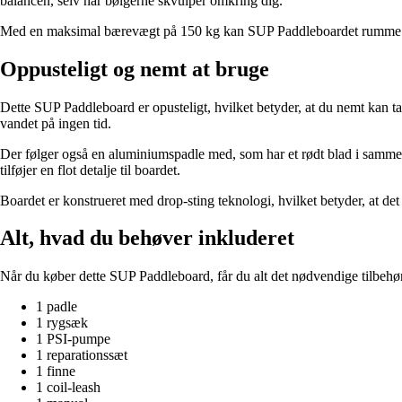
balancen, selv når bølgerne skvulper omkring dig.
Med en maksimal bærevægt på 150 kg kan SUP Paddleboardet rumme b
Oppusteligt og nemt at bruge
Dette SUP Paddleboard er opusteligt, hvilket betyder, at du nemt kan
vandet på ingen tid.
Der følger også en aluminiumspadle med, som har et rødt blad i samme 
tilføjer en flot detalje til boardet.
Boardet er konstrueret med drop-sting teknologi, hvilket betyder, at det 
Alt, hvad du behøver inkluderet
Når du køber dette SUP Paddleboard, får du alt det nødvendige tilbehø
1 padle
1 rygsæk
1 PSI-pumpe
1 reparationssæt
1 finne
1 coil-leash