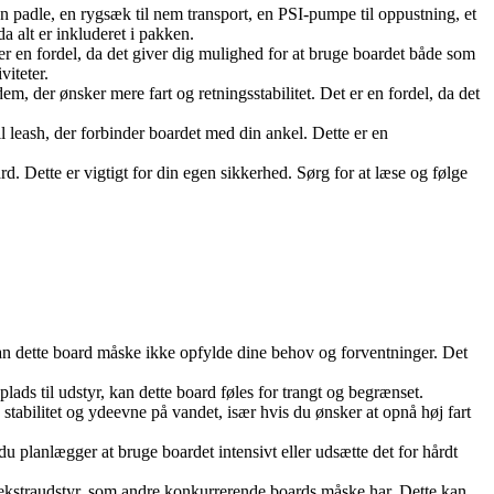
 padle, en rygsæk til nem transport, en PSI-pumpe til oppustning, et
a alt er inkluderet i pakken.
 er en fordel, da det giver dig mulighed for at bruge boardet både som
viteter.
 der ønsker mere fart og retningsstabilitet. Det er en fordel, da det
leash, der forbinder boardet med din ankel. Dette er en
. Dette er vigtigt for din egen sikkerhed. Sørg for at læse og følge
kan dette board måske ikke opfylde dine behov og forventninger. Det
lads til udstyr, kan dette board føles for trangt og begrænset.
stabilitet og ydeevne på vandet, især hvis du ønsker at opnå høj fart
du planlægger at bruge boardet intensivt eller udsætte det for hårdt
 ekstraudstyr, som andre konkurrerende boards måske har. Dette kan