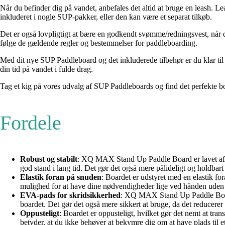
Når du befinder dig på vandet, anbefales det altid at bruge en leash. Le
inkluderet i nogle SUP-pakker, eller den kan være et separat tilkøb.
Det er også lovpligtigt at bære en godkendt svømme/redningsvest, når du
følge de gældende regler og bestemmelser for paddleboarding.
Med dit nye SUP Paddleboard og det inkluderede tilbehør er du klar til 
din tid på vandet i fulde drag.
Tag et kig på vores udvalg af SUP Paddleboards og find det perfekte boa
Fordele
Robust og stabilt
: XQ MAX Stand Up Paddle Board er lavet af et s
god stand i lang tid. Det gør det også mere pålideligt og holdbar
Elastik foran på snuden
: Boardet er udstyret med en elastik for
mulighed for at have dine nødvendigheder lige ved hånden uden 
EVA-pads for skridsikkerhed
: XQ MAX Stand Up Paddle Board h
boardet. Det gør det også mere sikkert at bruge, da det reducerer ri
Oppusteligt
: Boardet er oppusteligt, hvilket gør det nemt at t
betyder, at du ikke behøver at bekymre dig om at have plads til et