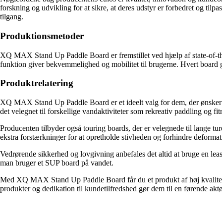
forskning og udvikling for at sikre, at deres udstyr er forbedret og tilp
tilgang.
Produktionsmetoder
XQ MAX Stand Up Paddle Board er fremstillet ved hjælp af state-of-the-
funktion giver bekvemmelighed og mobilitet til brugerne. Hvert board ge
Produktrelatering
XQ MAX Stand Up Paddle Board er et ideelt valg for dem, der ønsker et 
det velegnet til forskellige vandaktiviteter som rekreativ paddling og
Producenten tilbyder også touring boards, der er velegnede til lange tu
ekstra forstærkninger for at opretholde stivheden og forhindre deformat
Vedrørende sikkerhed og lovgivning anbefales det altid at bruge en leas
man bruger et SUP board på vandet.
Med XQ MAX Stand Up Paddle Board får du et produkt af høj kvalitet, 
produkter og dedikation til kundetilfredshed gør dem til en førende akt