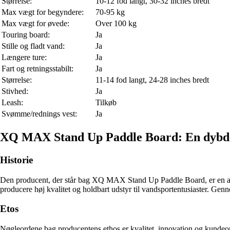
Størrelse:
10-12 fod langt, 30-32 inches bredt
Max vægt for begyndere:
70-95 kg
Max vægt for øvede:
Over 100 kg
Touring board:
Ja
Stille og fladt vand:
Ja
Længere ture:
Ja
Fart og retningsstabilt:
Ja
Størrelse:
11-14 fod langt, 24-28 inches bredt
Stivhed:
Ja
Leash:
Tilkøb
Svømme/rednings vest:
Ja
XQ MAX Stand Up Paddle Board: En dybdeg
Historie
Den producent, der står bag XQ MAX Stand Up Paddle Board, er en aner
producere høj kvalitet og holdbart udstyr til vandsportentusiaster. Gen
Etos
Nøgleordene bag producentens ethos er kvalitet, innovation og kundeori