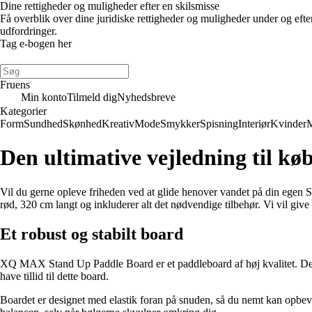
Dine rettigheder og muligheder efter en skilsmisse
Få overblik over dine juridiske rettigheder og muligheder under og eft
udfordringer.
Tag e-bogen her
Fruens
Min konto
Tilmeld dig
Nyhedsbreve
Kategorier
Form
Sundhed
Skønhed
Kreativ
Mode
Smykker
Spisning
Interiør
Kvinder
Den ultimative vejledning til k
Vil du gerne opleve friheden ved at glide henover vandet på din egen SU
rød, 320 cm langt og inkluderer alt det nødvendige tilbehør. Vi vil give 
Et robust og stabilt board
XQ MAX Stand Up Paddle Board er et paddleboard af høj kvalitet. Det er
have tillid til dette board.
Boardet er designet med elastik foran på snuden, så du nemt kan opbev