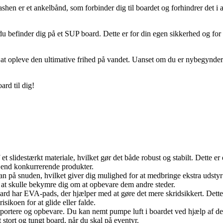
ashen er et ankelbånd, som forbinder dig til boardet og forhindrer det i
 befinder dig på et SUP board. Dette er for din egen sikkerhed og for a
at opleve den ultimative frihed på vandet. Uanset om du er nybegynder e
rd til dig!
lidestærkt materiale, hvilket gør det både robust og stabilt. Dette er en
t end konkurrerende produkter.
an på snuden, hvilket giver dig mulighed for at medbringe ekstra udstyr e
at skulle bekymre dig om at opbevare dem andre steder.
ar EVA-pads, der hjælper med at gøre det mere skridsikkert. Dette er e
sikoen for at glide eller falde.
ransportere og opbevare. Du kan nemt pumpe luft i boardet ved hjælp af
 stort og tungt board, når du skal på eventyr.