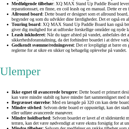
Medfølgende tilbehør
: XQ MAX Stand Up Paddle Board leveres me
reparationssæt, en finne, en coil leash og en manual. Dette er en f
Allround board
: Dette board er designet som et allround board,
begynder og som du udvikler dine færdigheder. Det er også en alsi
Touring board
: XQ MAX Stand Up Paddle Board kan også bruges s
giver dig mulighed for at udforske forskellige områder og nyde l
Leash inkluderet
: Når du tager afsted på vandet, anbefales de
sikkerhedsforanstaltning, da det forhindrer boardet i at drive væk,
Godkendt svømme/redningsvest
: Det er lovpligtigt at bære e
reglerne for at sikre en sikker og behagelig oplevelse på vandet.
Ulemper
Ikke egnet til avancerede brugere
: Dette board er primært des
kan være mindre stabilt og have mindre fart sammenlignet med 
Begrænset størrelse
: Med en længde på 320 cm kan dette board væ
Mindre stivhed
: Selvom dette board er oppusteligt, kan det sta
eller udføre avancerede manøvrer.
Mindre holdbarhed
: Selvom boardet er lavet af et slidestærkt 
terræn, kan det være nødvendigt at være ekstra forsigtig for at u
Mindre tilbehør
: Selvom der medfølger en række tilbehør som p