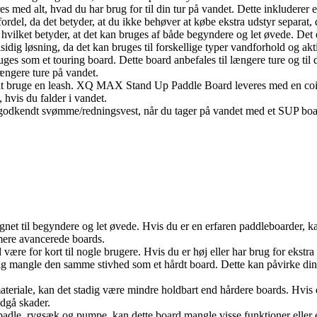
d alt, hvad du har brug for til din tur på vandet. Dette inkluderer en
ordel, da det betyder, at du ikke behøver at købe ekstra udstyr separat, d
 hvilket betyder, at det kan bruges af både begyndere og let øvede. Det
dig løsning, da det kan bruges til forskellige typer vandforhold og akti
om et touring board. Dette board anbefales til længere ture og til dem,
ængere ture på vandet.
t at bruge en leash. XQ MAX Stand Up Paddle Board leveres med en coil 
 hvis du falder i vandet.
n godkendt svømme/redningsvest, når du tager på vandet med et SUP board
ignet til begyndere og let øvede. Hvis du er en erfaren paddleboarder, 
mere avancerede boards.
re for kort til nogle brugere. Hvis du er høj eller har brug for ekstra p
dig mangle den samme stivhed som et hårdt board. Dette kan påvirke din 
materiale, kan det stadig være mindre holdbart end hårdere boards. Hvis 
ndgå skader.
adle, rygsæk og pumpe, kan dette board mangle visse funktioner eller