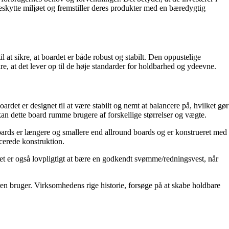
t beskytte miljøet og fremstiller deres produkter med en bæredygtig
at sikre, at boardet er både robust og stabilt. Den oppustelige
e, at det lever op til de høje standarder for holdbarhed og ydeevne.
et er designet til at være stabilt og nemt at balancere på, hvilket gør
an dette board rumme brugere af forskellige størrelser og vægte.
boards er længere og smallere end allround boards og er konstrueret med
cerede konstruktion.
Det er også lovpligtigt at bære en godkendt svømme/redningsvest, når
n bruger. Virksomhedens rige historie, forsøge på at skabe holdbare