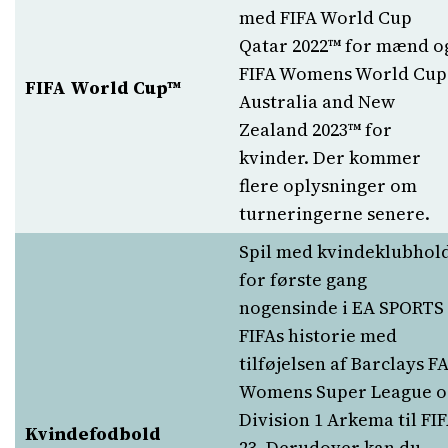
med FIFA World Cup
Qatar 2022™ for mænd o
FIFA Womens World Cup
FIFA World Cup™
Australia and New
Zealand 2023™ for
kvinder. Der kommer
flere oplysninger om
turneringerne senere.
Spil med kvindeklubhol
for første gang
nogensinde i EA SPORTS
FIFAs historie med
tilføjelsen af Barclays F
Womens Super League o
Division 1 Arkema til FI
Kvindefodbold
23. Derudover kan du