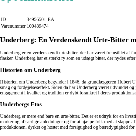
ID
34956501-EA
Varenummer
100489474
Underberg: En Verdenskendt Urte-Bitter m
Underberg er en verdenskendt urte-bitter, der har været fremstillet af f
flasker. Underberg har et stærkt ry som en udsøgt bitter, der nydes efter 
Historien om Underberg
Historien om Underberg begynder i 1846, da grundlæggeren Hubert Under
smag og fordøjelseseffekt. Siden da har Underberg været udvundet og
engagement i kvalitet og tradition er dybt forankret i deres produktions
Underbergs Etos
Underberg er mere end bare en urte-bitter. Det er et udtryk for en livss
markering af særlige anledninger og for at hjælpe folk med at slappe af 
produktionen, dyrket og høstet med forsigtighed og bæredygtighed for ik