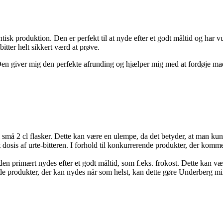
isk produktion. Den er perfekt til at nyde efter et godt måltid og har v
itter helt sikkert værd at prøve.
 Den giver mig den perfekte afrunding og hjælper mig med at fordøje mad
små 2 cl flasker. Dette kan være en ulempe, da det betyder, at man kun
dosis af urte-bitteren. I forhold til konkurrerende produkter, der kommer
en primært nydes efter et godt måltid, som f.eks. frokost. Dette kan v
ende produkter, der kan nydes når som helst, kan dette gøre Underberg m