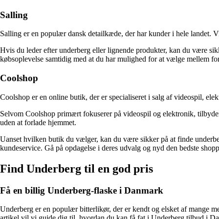
Salling
Salling er en populær dansk detailkæde, der har kunder i hele landet. 
Hvis du leder efter underberg eller lignende produkter, kan du være sik
købsoplevelse samtidig med at du har mulighed for at vælge mellem for
Coolshop
Coolshop er en online butik, der er specialiseret i salg af videospil, e
Selvom Coolshop primært fokuserer på videospil og elektronik, tilbyde
uden at forlade hjemmet.
Uanset hvilken butik du vælger, kan du være sikker på at finde underbe
kundeservice. Gå på opdagelse i deres udvalg og nyd den bedste shopp
Find Underberg til en god pris
Få en billig Underberg-flaske i Danmark
Underberg er en populær bitterlikør, der er kendt og elsket af mange me
artikel vil vi guide dig til, hvordan du kan få fat i Underberg tilbud 