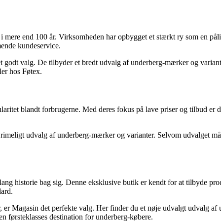
 i mere end 100 år. Virksomheden har opbygget et stærkt ry som en pålide
mende kundeservice.
t godt valg. De tilbyder et bredt udvalg af underberg-mærker og variante
ler hos Føtex.
itet blandt forbrugerne. Med deres fokus på lave priser og tilbud er det
et rimeligt udvalg af underberg-mærker og varianter. Selvom udvalget må
 historie bag sig. Denne eksklusive butik er kendt for at tilbyde produ
dard.
, er Magasin det perfekte valg. Her finder du et nøje udvalgt udvalg af
 en førsteklasses destination for underberg-købere.