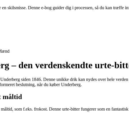
er en skilsmisse. Denne e-bog guider dig i processen, så du kan træffe
Mænd
rg – den verdenskendte urte-bitt
en Underberg siden 1846. Denne unikke drik kan nydes over hele verden og 
informeret beslutning, når du køber Underberg.
t måltid
måltid, som f.eks. frokost. Denne urte-bitter fungerer som en fantasti