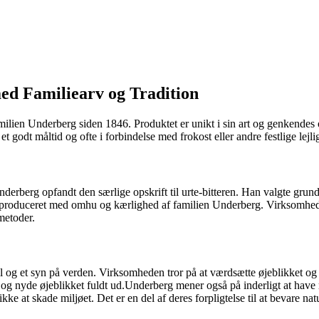
ed Familiearv og Tradition
amilien Underberg siden 1846. Produktet er unikt i sin art og genkendes 
et godt måltid og ofte i forbindelse med frokost eller andre festlige lejli
berg opfandt den særlige opskrift til urte-bitteren. Han valgte grundi
 produceret med omhu og kærlighed af familien Underberg. Virksomhede
metoder.
til og et syn på verden. Virksomheden tror på at værdsætte øjeblikket og 
og nyde øjeblikket fuldt ud.Underberg mener også på inderligt at have re
ke at skade miljøet. Det er en del af deres forpligtelse til at bevare 