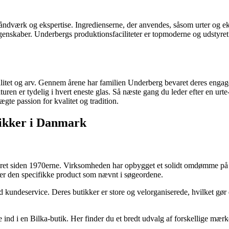
ndværk og ekspertise. Ingredienserne, der anvendes, såsom urter og eks
skaber. Underbergs produktionsfaciliteter er topmoderne og udstyret med
kvalitet og arv. Gennem årene har familien Underberg bevaret deres enga
en er tydelig i hvert eneste glas. Så næste gang du leder efter en urte-b
te passion for kvalitet og tradition.
tikker i Danmark
eret siden 1970erne. Virksomheden har opbygget et solidt omdømme på gr
under den specifikke product som nævnt i søgeordene.
d kundeservice. Deres butikker er store og velorganiserede, hvilket gør 
e ind i en Bilka-butik. Her finder du et bredt udvalg af forskellige mær