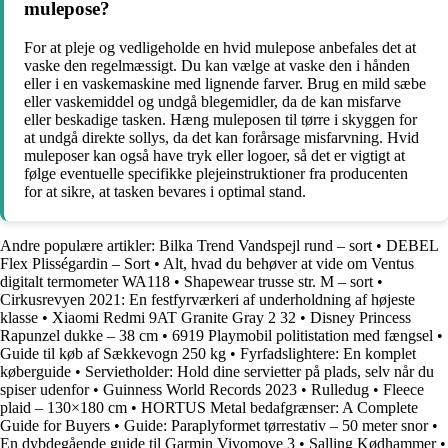
mulepose?
For at pleje og vedligeholde en hvid mulepose anbefales det at
vaske den regelmæssigt. Du kan vælge at vaske den i hånden
eller i en vaskemaskine med lignende farver. Brug en mild sæbe
eller vaskemiddel og undgå blegemidler, da de kan misfarve
eller beskadige tasken. Hæng muleposen til tørre i skyggen for
at undgå direkte sollys, da det kan forårsage misfarvning. Hvid
muleposer kan også have tryk eller logoer, så det er vigtigt at
følge eventuelle specifikke plejeinstruktioner fra producenten
for at sikre, at tasken bevares i optimal stand.
Andre populære artikler:
Bilka Trend Vandspejl rund – sort
•
DEBEL
Flex Plisségardin – Sort
•
Alt, hvad du behøver at vide om Ventus
digitalt termometer WA118
•
Shapewear trusse str. M – sort
•
Cirkusrevyen 2021: En festfyrværkeri af underholdning af højeste
klasse
•
Xiaomi Redmi 9AT Granite Gray 2 32
•
Disney Princess
Rapunzel dukke – 38 cm
•
6919 Playmobil politistation med fængsel
•
Guide til køb af Sækkevogn 250 kg
•
Fyrfadslightere: En komplet
køberguide
•
Servietholder: Hold dine servietter på plads, selv når du
spiser udenfor
•
Guinness World Records 2023
•
Rulledug
•
Fleece
plaid – 130×180 cm
•
HORTUS Metal bedafgrænser: A Complete
Guide for Buyers
•
Guide: Paraplyformet tørrestativ – 50 meter snor
•
En dybdegående guide til Garmin Vivomove 3
•
Salling Kødhammer
•