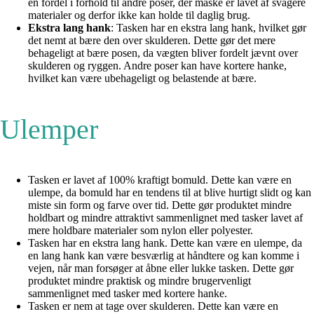
en fordel i forhold til andre poser, der måske er lavet af svagere
materialer og derfor ikke kan holde til daglig brug.
Ekstra lang hank
: Tasken har en ekstra lang hank, hvilket gør
det nemt at bære den over skulderen. Dette gør det mere
behageligt at bære posen, da vægten bliver fordelt jævnt over
skulderen og ryggen. Andre poser kan have kortere hanke,
hvilket kan være ubehageligt og belastende at bære.
Ulemper
Tasken er lavet af 100% kraftigt bomuld. Dette kan være en
ulempe, da bomuld har en tendens til at blive hurtigt slidt og kan
miste sin form og farve over tid. Dette gør produktet mindre
holdbart og mindre attraktivt sammenlignet med tasker lavet af
mere holdbare materialer som nylon eller polyester.
Tasken har en ekstra lang hank. Dette kan være en ulempe, da
en lang hank kan være besværlig at håndtere og kan komme i
vejen, når man forsøger at åbne eller lukke tasken. Dette gør
produktet mindre praktisk og mindre brugervenligt
sammenlignet med tasker med kortere hanke.
Tasken er nem at tage over skulderen. Dette kan være en