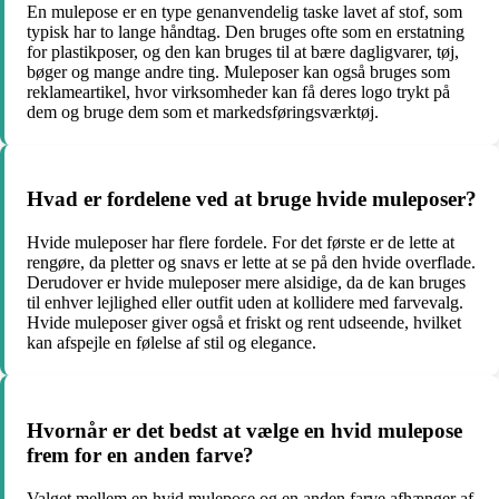
En mulepose er en type genanvendelig taske lavet af stof, som
typisk har to lange håndtag. Den bruges ofte som en erstatning
for plastikposer, og den kan bruges til at bære dagligvarer, tøj,
bøger og mange andre ting. Muleposer kan også bruges som
reklameartikel, hvor virksomheder kan få deres logo trykt på
dem og bruge dem som et markedsføringsværktøj.
Hvad er fordelene ved at bruge hvide muleposer?
Hvide muleposer har flere fordele. For det første er de lette at
rengøre, da pletter og snavs er lette at se på den hvide overflade.
Derudover er hvide muleposer mere alsidige, da de kan bruges
til enhver lejlighed eller outfit uden at kollidere med farvevalg.
Hvide muleposer giver også et friskt og rent udseende, hvilket
kan afspejle en følelse af stil og elegance.
Hvornår er det bedst at vælge en hvid mulepose
frem for en anden farve?
Valget mellem en hvid mulepose og en anden farve afhænger af