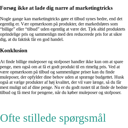
Forsøg ikke at lade dig narre af marketingtricks
Nogle gange kan marketingtricks gøre et tilbud synes bedre, end det
egentlig er. Vær opmærksom på produkter, der markedsføres som
“billige” eller “tilbud” uden egentlig at være det. Tjek altid produktets
oprindelige pris og sammenlign med den reducerede pris for at sikre
dig, at du faktisk får en god handel.
Konklusion
At finde billige muleposer og stofposer handler ikke kun om at spare
penge, men også om at få et godt produkt til en rimelig pris. Ved at
være opmærksom på tilbud og sammenligne priser kan du finde
muleposer, der opfylder dine behov uden at sprænge budgettet. Husk
også at vælge produkter af høj kvalitet, der vil vare længe, så du får
mest muligt ud af dine penge. Nu er du godt rustet til at finde de bedste
tilbud og få mest for pengene, når du køber muleposer og stofposer.
Ofte stillede spørgsmål