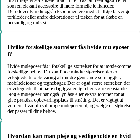
til at tilføje et sofistikeret touch til en casual hverdagsstil eller
som en elegant accessoire til mere formelle lejligheder.
Derudover kan du også eksperimentere med at tilføje farverige
tørklæder eller andre dekorationer til tasken for at skabe en
personlig og unik stil.
Hvilke forskellige størrelser fås hvide muleposer
i?
Hvide muleposer fås i forskellige størrelser for at imødekomme
forskellige behov. Du kan finde mindre størrelser, der er
velegnede til opbevaring af mindre genstande som nøgler,
mobiltelefoner og tegnebøger. Der er også større størrelser, der
er velegnede til at bære dagligvarer, tøj eller større genstande.
Nogle muleposer har også lynlåse eller ekstra lommer for at
give praktisk opbevaringsplads til småting. Det er vigtigt at
vurdere, hvad du vil bruge muleposen til, og vælge en størrelse,
der passer til dine behov.
Hvordan kan man pleje og vedligeholde en hvid