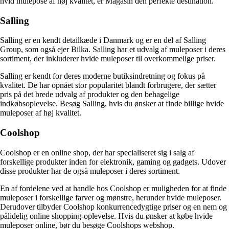
hvid mulepose af høj kvalitet, er Magasin den perfekte destination.
Salling
Salling er en kendt detailkæde i Danmark og er en del af Salling
Group, som også ejer Bilka. Salling har et udvalg af muleposer i deres
sortiment, der inkluderer hvide muleposer til overkommelige priser.
Salling er kendt for deres moderne butiksindretning og fokus på
kvalitet. De har opnået stor popularitet blandt forbrugere, der sætter
pris på det brede udvalg af produkter og den behagelige
indkøbsoplevelse. Besøg Salling, hvis du ønsker at finde billige hvide
muleposer af høj kvalitet.
Coolshop
Coolshop er en online shop, der har specialiseret sig i salg af
forskellige produkter inden for elektronik, gaming og gadgets. Udover
disse produkter har de også muleposer i deres sortiment.
En af fordelene ved at handle hos Coolshop er muligheden for at finde
muleposer i forskellige farver og mønstre, herunder hvide muleposer.
Derudover tilbyder Coolshop konkurrencedygtige priser og en nem og
pålidelig online shopping-oplevelse. Hvis du ønsker at købe hvide
muleposer online, bør du besøge Coolshops webshop.