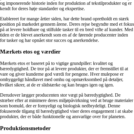
og imponerende historie inden for produktion af tekstilprodukter og er
kendt for deres høje standarder og ekspertise.
Etablereet for mange årtier siden, har dette brand opretholdt en stærk
position på markedet gennem årene. Deres rejse begyndte med et fokus
på at levere holdbare og stilfulde tasker til en bred vifte af kunder. Med
tiden er de blevet anerkendt som en af de førende producenter inden
for tasker og har opnået stor succes og anerkendelse.
Mærkets etos og værdier
Mærkets etos er baseret på to vigtige grundpiller: kvalitet og
bæredygtighed. De tror på at levere produkter, der er fremstillet til at
vare og giver kunderne god værdi for pengene. Hver mulepose er
omhyggeligt håndlavet med omhu og opmærksomhed på detaljer,
hvilket sikrer, at de er slidstærke og kan bruges igen og igen.
Derudover lægger producenten stor vægt på bæredygtighed. De
stræber efter at minimere deres miljøpåvirkning ved at bruge materialer
som bomuld, der er fornyeligt og biologisk nedbrydeligt. Denne
fokuserede tilgang til bæredygtighed viser deres engagement i at skabe
produkter, der er både funktionelle og ansvarlige over for planeten.
Produktionsmetoder