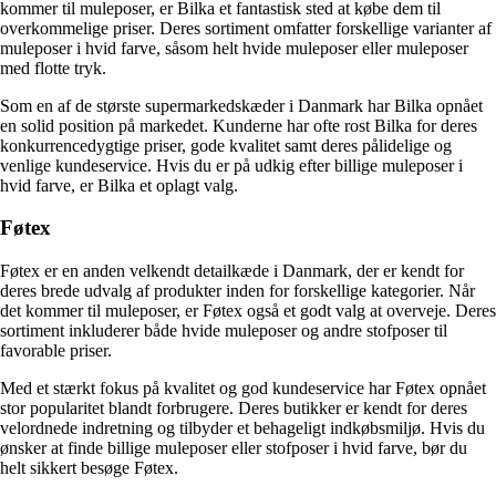
kommer til muleposer, er Bilka et fantastisk sted at købe dem til
overkommelige priser. Deres sortiment omfatter forskellige varianter af
muleposer i hvid farve, såsom helt hvide muleposer eller muleposer
med flotte tryk.
Som en af de største supermarkedskæder i Danmark har Bilka opnået
en solid position på markedet. Kunderne har ofte rost Bilka for deres
konkurrencedygtige priser, gode kvalitet samt deres pålidelige og
venlige kundeservice. Hvis du er på udkig efter billige muleposer i
hvid farve, er Bilka et oplagt valg.
Føtex
Føtex er en anden velkendt detailkæde i Danmark, der er kendt for
deres brede udvalg af produkter inden for forskellige kategorier. Når
det kommer til muleposer, er Føtex også et godt valg at overveje. Deres
sortiment inkluderer både hvide muleposer og andre stofposer til
favorable priser.
Med et stærkt fokus på kvalitet og god kundeservice har Føtex opnået
stor popularitet blandt forbrugere. Deres butikker er kendt for deres
velordnede indretning og tilbyder et behageligt indkøbsmiljø. Hvis du
ønsker at finde billige muleposer eller stofposer i hvid farve, bør du
helt sikkert besøge Føtex.