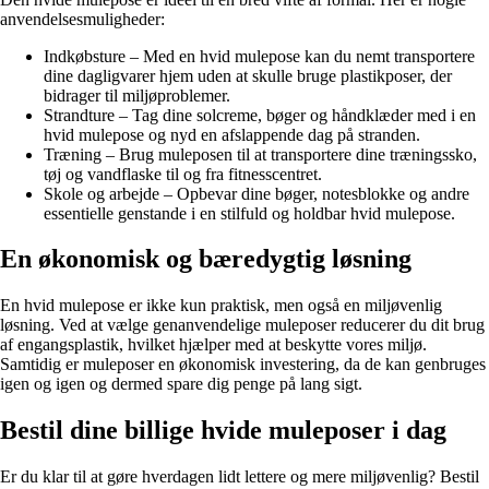
anvendelsesmuligheder:
Indkøbsture – Med en hvid mulepose kan du nemt transportere
dine dagligvarer hjem uden at skulle bruge plastikposer, der
bidrager til miljøproblemer.
Strandture – Tag dine solcreme, bøger og håndklæder med i en
hvid mulepose og nyd en afslappende dag på stranden.
Træning – Brug muleposen til at transportere dine træningssko,
tøj og vandflaske til og fra fitnesscentret.
Skole og arbejde – Opbevar dine bøger, notesblokke og andre
essentielle genstande i en stilfuld og holdbar hvid mulepose.
En økonomisk og bæredygtig løsning
En hvid mulepose er ikke kun praktisk, men også en miljøvenlig
løsning. Ved at vælge genanvendelige muleposer reducerer du dit brug
af engangsplastik, hvilket hjælper med at beskytte vores miljø.
Samtidig er muleposer en økonomisk investering, da de kan genbruges
igen og igen og dermed spare dig penge på lang sigt.
Bestil dine billige hvide muleposer i dag
Er du klar til at gøre hverdagen lidt lettere og mere miljøvenlig? Bestil