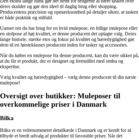
Den ekstra lange hank gør det nemt for brugerne at bære tasken over
deres skulder og gør den ideel til daglig brug eller shopping.
Producentens præcision og opmærksomhed på detaljer sikrer, at tasken
er både praktisk og stilfuld.
Uanset om du har brug for en hvid mulepose, en billige mulepose eller
en stofpose af høj kvalitet, er denne producent det oplagte valg. Deres
lange historie, stærke etos og fokus på kvalitet og bæredygtighed gør
dem til en førsteklasses producent inden for tasker og accessories.
Når du køber en mulepose fra denne producent, kan du være sikker på,
at du får et produkt, der er designet og fremstillet med omhu og
ekspertise.
Vælg kvalitet og bæredygtighed – vælg denne producent til din næste
mulepose!
Oversigt over butikker: Muleposer til
overkommelige priser i Danmark
Bilka
Bilka er en velrenommeret detailkæde i Danmark og er kendt for at
tilbyde et bredt udvalg af produkter til favorable priser. Når det