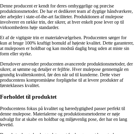
Denne producent er kendt for deres omhyggelige og præcise
produktionsmetoder. De har et dedikeret team af dygtige håndværkere,
der arbejder i state-of-the-art faciliteter. Produktionen af mulepose
involverer en række trin, der sikrer, at hver enkelt pose lever op til
virksomhedens høje standarder.
Et af de vigtigste trin er materialevælgelsen. Producenten sørger for
kun at bruge 100% kraftigt bomuld af højeste kvalitet. Dette garanterer,
at muleposen er holdbar og kan modstå daglig brug uden at miste sin
form eller styrke.
Derudover anvender producenten avancerede produktionsmetoder, der
sikrer, at sømme og detaljer er fejlfrie. Hver mulepose gennemgår en
grundig kvalitetskontrol, før den når ud til kunderne. Dette viser
producentens kompromisløse forpligtelse til at levere produkter af
førsteklasses kvalitet.
Forholdet til produktet
Producentens fokus på kvalitet og bæredygtighed passer perfekt til
denne mulepose. Materialerne og produktionsmetoderne er nøje
udvalgt for at skabe en holdbar og miljøvenlig pose, der har en lang
levetid.