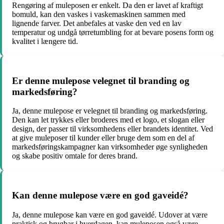
Rengøring af muleposen er enkelt. Da den er lavet af kraftigt
bomuld, kan den vaskes i vaskemaskinen sammen med
lignende farver. Det anbefales at vaske den ved en lav
temperatur og undgå tørretumbling for at bevare posens form og
kvalitet i længere tid.
Er denne mulepose velegnet til branding og
markedsføring?
Ja, denne mulepose er velegnet til branding og markedsføring.
Den kan let trykkes eller broderes med et logo, et slogan eller
design, der passer til virksomhedens eller brandets identitet. Ved
at give muleposer til kunder eller bruge dem som en del af
markedsføringskampagner kan virksomheder øge synligheden
og skabe positiv omtale for deres brand.
Kan denne mulepose være en god gaveidé?
Ja, denne mulepose kan være en god gaveidé. Udover at være
praktisk og brugbar i hverdagen, kan muleposen også være