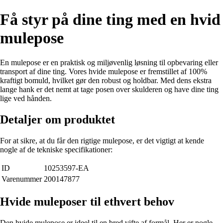
Få styr på dine ting med en hvid
mulepose
En mulepose er en praktisk og miljøvenlig løsning til opbevaring eller
transport af dine ting. Vores hvide mulepose er fremstillet af 100%
kraftigt bomuld, hvilket gør den robust og holdbar. Med dens ekstra
lange hank er det nemt at tage posen over skulderen og have dine ting
lige ved hånden.
Detaljer om produktet
For at sikre, at du får den rigtige mulepose, er det vigtigt at kende
nogle af de tekniske specifikationer:
ID
10253597-EA
Varenummer
200147877
Hvide muleposer til ethvert behov
Den hvide mulepose er ideel til en bred vifte af formål. Her er nogle