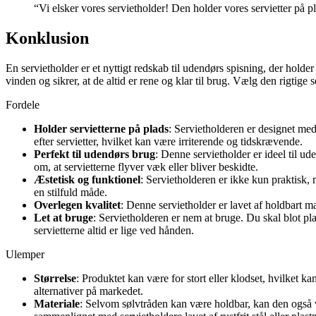
“Vi elsker vores servietholder! Den holder vores servietter på pl
Konklusion
En servietholder er et nyttigt redskab til udendørs spisning, der holde
vinden og sikrer, at de altid er rene og klar til brug. Vælg den rigtige 
Fordele
Holder servietterne på plads
: Servietholderen er designet med 
efter servietter, hvilket kan være irriterende og tidskrævende.
Perfekt til udendørs brug
: Denne servietholder er ideel til ud
om, at servietterne flyver væk eller bliver beskidte.
Æstetisk og funktionel
: Servietholderen er ikke kun praktisk, 
en stilfuld måde.
Overlegen kvalitet
: Denne servietholder er lavet af holdbart ma
Let at bruge
: Servietholderen er nem at bruge. Du skal blot pla
servietterne altid er lige ved hånden.
Ulemper
Størrelse
: Produktet kan være for stort eller klodset, hvilket 
alternativer på markedet.
Materiale
: Selvom sølvtråden kan være holdbar, kan den også v