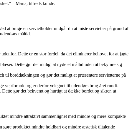
skel.” – Maria, tilfreds kunde.
Ved at bruge en servietholder undgår du at miste servietter på grund af
t udendørs måltid.
udenfor. Dette er en stor fordel, da det eliminerer behovet for at jagte
et blæser. Dette gør det muligt at nyde et måltid uden at bekymre sig
ouch til borddækningen og gør det muligt at præsentere servietterne på
ige vejrforhold og er derfor velegnet til udendørs brug året rundt.
. Dette gør det bekvemt og hurtigt at dække bordet og sikrer, at
produktet mindre attraktivt sammenlignet med mindre og mere kompakte
n gøre produktet mindre holdbart og mindre æstetisk tiltalende