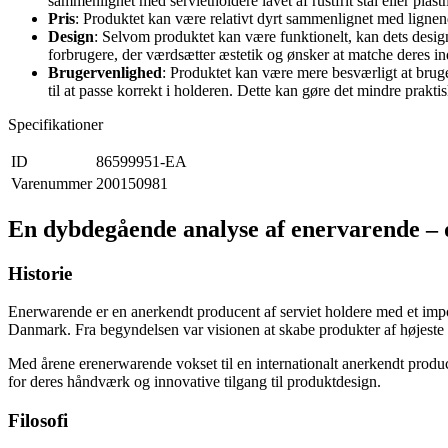
sammenlignet med servietholdere lavet af rustfrit stål eller plastm
Pris
: Produktet kan være relativt dyrt sammenlignet med lignen
Design
: Selvom produktet kan være funktionelt, kan dets desig
forbrugere, der værdsætter æstetik og ønsker at matche deres i
Brugervenlighed
: Produktet kan være mere besværligt at brug
til at passe korrekt i holderen. Dette kan gøre det mindre prakt
Specifikationer
ID
86599951-EA
Varenummer
200150981
En dybdegående analyse af enervarende – 
Historie
Enerwarende er en anerkendt producent af serviet holdere med et impo
Danmark. Fra begyndelsen var visionen at skabe produkter af højeste kv
Med årene erenerwarende vokset til en internationalt anerkendt producen
for deres håndværk og innovative tilgang til produktdesign.
Filosofi