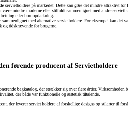
aterialer.
de servietholdere på markedet. Dette kan gøre det mindre attraktivt fo
n være mindre moderne eller stilfuldt sammenlignet med andre serviethol
ndretning eller bordopdækning.
e sammenlignet med alternative servietholdere. For eksempel kan det væ
isk og tidskrævende for brugerne.
den førende producent af Servietholdere
nerende bagkatalog, der strækker sig over flere årtier. Virksomheden 
alitet, der både var funktionelle og æstetisk tiltalende.
t, der leverer serviet holdere af forskellige designs og stilarter til fo