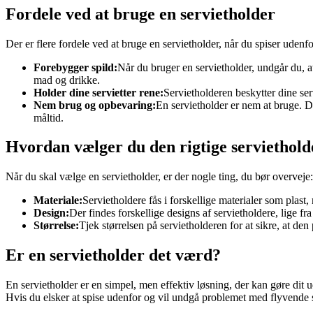
Fordele ved at bruge en servietholder
Der er flere fordele ved at bruge en servietholder, når du spiser udenfo
Forebygger spild:
Når du bruger en servietholder, undgår du, at
mad og drikke.
Holder dine servietter rene:
Servietholderen beskytter dine serv
Nem brug og opbevaring:
En servietholder er nem at bruge. D
måltid.
Hvordan vælger du den rigtige serviethold
Når du skal vælge en servietholder, er der nogle ting, du bør overveje:
Materiale:
Servietholdere fås i forskellige materialer som plast, 
Design:
Der findes forskellige designs af servietholdere, lige fr
Størrelse:
Tjek størrelsen på servietholderen for at sikre, at de
Er en servietholder det værd?
En servietholder er en simpel, men effektiv løsning, der kan gøre dit u
Hvis du elsker at spise udenfor og vil undgå problemet med flyvende se