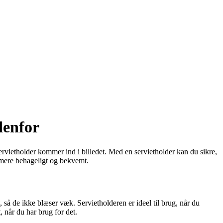
denfor
 servietholder kommer ind i billedet. Med en servietholder kan du sikre,
id mere behageligt og bekvemt.
t, så de ikke blæser væk. Servietholderen er ideel til brug, når du
, når du har brug for det.