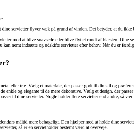
r:
 dine servietter flyver væk på grund af vinden. Det betyder, at du ikke 
ietter mod at blive snavsede eller blive flyttet rundt af blæsten. Dine ser
u kan nemt indsætte og udskifte servietter efter behov. Når du er færdi
er?
metal eller træ. Vælg et materiale, der passer godt til din stil og præfere
a de enkle og elegante til de mere dekorative. Vælg et design, der passer
n passer til dine servietter. Nogle holder flere servietter end andre, så 
dendørs måltid mere behageligt. Den hjælper med at holde dine servietter 
rvietter, så er en servietholder bestemt værd at overveje.