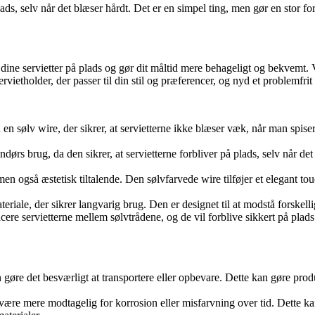
ads, selv når det blæser hårdt. Det er en simpel ting, men gør en stor for
r dine servietter på plads og gør dit måltid mere behageligt og bekvemt. 
servietholder, der passer til din stil og præferencer, og nyd et problemfri
en sølv wire, der sikrer, at servietterne ikke blæser væk, når man spiser 
endørs brug, da den sikrer, at servietterne forbliver på plads, selv når d
men også æstetisk tiltalende. Den sølvfarvede wire tilføjer et elegant t
teriale, der sikrer langvarig brug. Den er designet til at modstå forskell
cere servietterne mellem sølvtrådene, og de vil forblive sikkert på plads
kan gøre det besværligt at transportere eller opbevare. Dette kan gøre 
ære mere modtagelig for korrosion eller misfarvning over tid. Dette ka