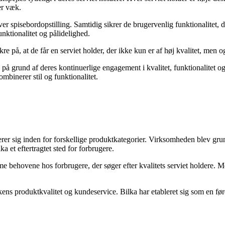
er væk.
nhver spisebordopstilling. Samtidig sikrer de brugervenlig funktionalitet,
unktionalitet og pålidelighed.
e på, at de får en serviet holder, der ikke kun er af høj kvalitet, men 
på grund af deres kontinuerlige engagement i kvalitet, funktionalitet o
ombinerer stil og funktionalitet.
er sig inden for forskellige produktkategorier. Virksomheden blev grund
 et eftertragtet sted for forbrugere.
 behovene hos forbrugere, der søger efter kvalitets serviet holdere. M
ns produktkvalitet og kundeservice. Bilka har etableret sig som en føre