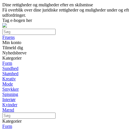
Dine rettigheder og muligheder efter en skilsmisse
Få overblik over dine juridiske rettigheder og muligheder under og e
udfordringer.
Tag e-bogen her
Fruens
Min konto
Tilmeld dig
Nyhedsbreve
Kategorier
Form
Sundhed
Skønhed
Kreativ
Mode
Smykker
Spisning
Interiør
Kvinder
Mænd
Kategorier
Form