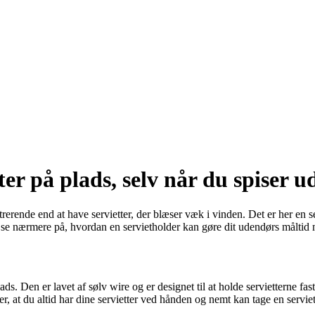
ter på plads, selv når du spiser u
rustrerende end at have servietter, der blæser væk i vinden. Det er her en
vil vi se nærmere på, hvordan en servietholder kan gøre dit udendørs målt
ads. Den er lavet af sølv wire og er designet til at holde servietterne fas
er, at du altid har dine servietter ved hånden og nemt kan tage en serviet