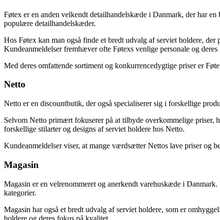
Føtex er en anden velkendt detailhandelskæde i Danmark, der har en bre
populære detailhandelskæder.
Hos Føtex kan man også finde et bredt udvalg af serviet holdere, der p
Kundeanmeldelser fremhæver ofte Føtexs venlige personale og deres hj
Med deres omfattende sortiment og konkurrencedygtige priser er Føtex e
Netto
Netto er en discountbutik, der også specialiserer sig i forskellige pr
Selvom Netto primært fokuserer på at tilbyde overkommelige priser, ha
forskellige stilarter og designs af serviet holdere hos Netto.
Kundeanmeldelser viser, at mange værdsætter Nettos lave priser og bek
Magasin
Magasin er en velrenommeret og anerkendt varehuskæde i Danmark. Virk
kategorier.
Magasin har også et bredt udvalg af serviet holdere, som er omhygge
holdere og deres fokus på kvalitet.