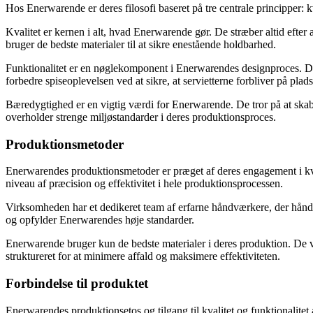
Hos Enerwarende er deres filosofi baseret på tre centrale principper: k
Kvalitet er kernen i alt, hvad Enerwarende gør. De stræber altid efter 
bruger de bedste materialer til at sikre enestående holdbarhed.
Funktionalitet er en nøglekomponent i Enerwarendes designproces. De f
forbedre spiseoplevelsen ved at sikre, at servietterne forbliver på pla
Bæredygtighed er en vigtig værdi for Enerwarende. De tror på at skab
overholder strenge miljøstandarder i deres produktionsproces.
Produktionsmetoder
Enerwarendes produktionsmetoder er præget af deres engagement i kvali
niveau af præcision og effektivitet i hele produktionsprocessen.
Virksomheden har et dedikeret team af erfarne håndværkere, der håndte
og opfylder Enerwarendes høje standarder.
Enerwarende bruger kun de bedste materialer i deres produktion. De væ
struktureret for at minimere affald og maksimere effektiviteten.
Forbindelse til produktet
Enerwarendes produktionsetos og tilgang til kvalitet og funktionalitet