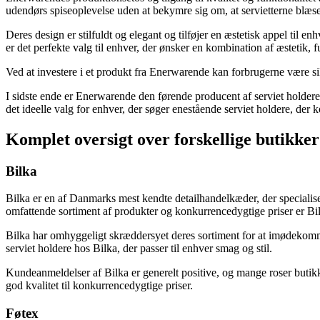
udendørs spiseoplevelse uden at bekymre sig om, at servietterne blæs
Deres design er stilfuldt og elegant og tilføjer en æstetisk appel til e
er det perfekte valg til enhver, der ønsker en kombination af æstetik, f
Ved at investere i et produkt fra Enerwarende kan forbrugerne være sikr
I sidste ende er Enerwarende den førende producent af serviet holdere 
det ideelle valg for enhver, der søger enestående serviet holdere, der k
Komplet oversigt over forskellige butikker
Bilka
Bilka er en af Danmarks mest kendte detailhandelkæder, der specialiser
omfattende sortiment af produkter og konkurrencedygtige priser er Bilka
Bilka har omhyggeligt skræddersyet deres sortiment for at imødekomme
serviet holdere hos Bilka, der passer til enhver smag og stil.
Kundeanmeldelser af Bilka er generelt positive, og mange roser butikke
god kvalitet til konkurrencedygtige priser.
Føtex