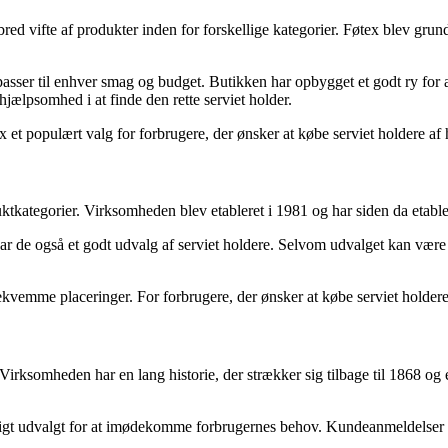
d vifte af produkter inden for forskellige kategorier. Føtex blev grundl
asser til enhver smag og budget. Butikken har opbygget et godt ry for at
ælpsomhed i at finde den rette serviet holder.
t populært valg for forbrugere, der ønsker at købe serviet holdere af h
oduktkategorier. Virksomheden blev etableret i 1981 og har siden da etab
r de også et godt udvalg af serviet holdere. Selvom udvalget kan være 
vemme placeringer. For forbrugere, der ønsker at købe serviet holdere ti
somheden har en lang historie, der strækker sig tilbage til 1868 og er
ligt udvalgt for at imødekomme forbrugernes behov. Kundeanmeldelser f