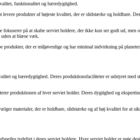
valitet, funktionalitet og bæredygtighed.
at levere produkter af højeste kvalitet, der er slidstærke og holdbare. D
okuserer på at skabe serviet holdere, der ikke kun ser godt ud, men og
ds uden at blæse væk.
e produkter, der er miljøvenlige og har minimal indvirkning på planete
tet og bæredygtighed. Deres produktionsfaciliteter er udstyret med stat
rer produktionen af hver serviet holder. Deres dygtighed og ekspertise 
lger materialer, der er holdbare, slidstærke og af høj kvalitet for at 
 afspejles tydeligt i deres serviet holdere. Hver serviet holder er nøje