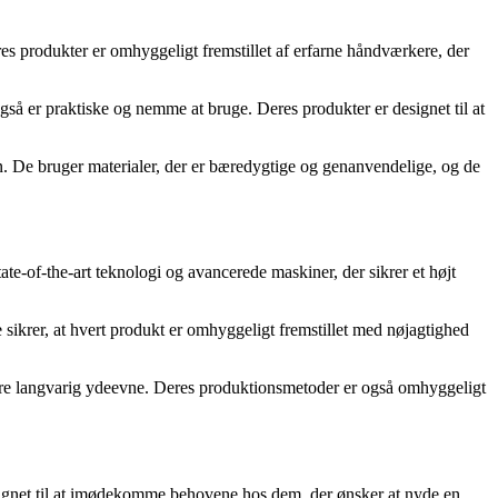
eres produkter er omhyggeligt fremstillet af erfarne håndværkere, der
så er praktiske og nemme at bruge. Deres produkter er designet til at
n. De bruger materialer, der er bæredygtige og genanvendelige, og de
e-of-the-art teknologi og avancerede maskiner, der sikrer et højt
sikrer, at hvert produkt er omhyggeligt fremstillet med nøjagtighed
sikre langvarig ydeevne. Deres produktionsmetoder er også omhyggeligt
 designet til at imødekomme behovene hos dem, der ønsker at nyde en