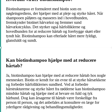
Biotinshampoo er formuleret med biotin som en
nøgleingrediens, der hjælper med at pleje og styrke håret. Når
shampooen påføres og masseres ind i hovedbunden,
fremskynder biotinet hårvækst og fremmer sund
hårvækstcyklus. Det styrker også hårfolliklerne og
hovedbunden for at reducere hårtab og forebygge skørt eller
tyndt hår. Biotinshampoo kan efterlade håret mere fyldigt,
glansfuldt og sundt.
Kan biotinshampoo hjælpe med at reducere
hårtab?
Ja, biotinshampoo kan hjælpe med at reducere hårtab hos nogle
mennesker. Biotin er kendt for sin evne til at styrke hårsækkene
og forbedre hårfolliklernes sundhed. Ved at forbedre
hårstrukturerne og styrke håret fra rødderne kan biotinshampoo
mindske hårtab og hjælpe med at bevare en fuld og tyk
hårbund. Dog kan årsagerne til hårtab være forskellige fra
person til person, og det anbefales at konsultere en læge for
yderligere rådgivning og behandlingsmuligheder.