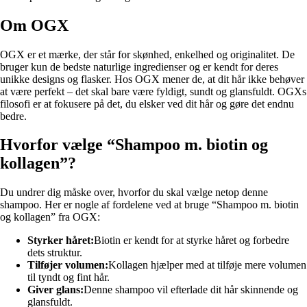
Om OGX
OGX er et mærke, der står for skønhed, enkelhed og originalitet. De
bruger kun de bedste naturlige ingredienser og er kendt for deres
unikke designs og flasker. Hos OGX mener de, at dit hår ikke behøver
at være perfekt – det skal bare være fyldigt, sundt og glansfuldt. OGXs
filosofi er at fokusere på det, du elsker ved dit hår og gøre det endnu
bedre.
Hvorfor vælge “Shampoo m. biotin og
kollagen”?
Du undrer dig måske over, hvorfor du skal vælge netop denne
shampoo. Her er nogle af fordelene ved at bruge “Shampoo m. biotin
og kollagen” fra OGX:
Styrker håret:
Biotin er kendt for at styrke håret og forbedre
dets struktur.
Tilføjer volumen:
Kollagen hjælper med at tilføje mere volumen
til tyndt og fint hår.
Giver glans:
Denne shampoo vil efterlade dit hår skinnende og
glansfuldt.