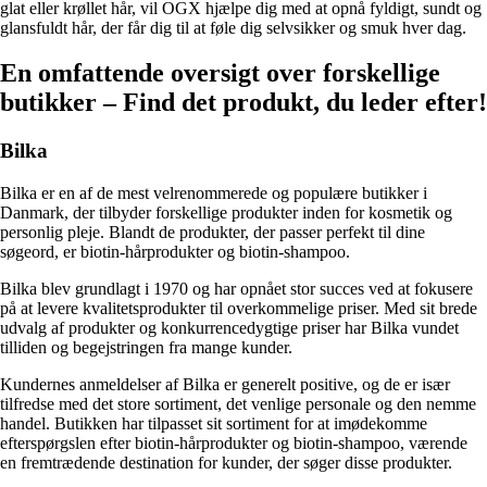
glat eller krøllet hår, vil OGX hjælpe dig med at opnå fyldigt, sundt og
glansfuldt hår, der får dig til at føle dig selvsikker og smuk hver dag.
En omfattende oversigt over forskellige
butikker – Find det produkt, du leder efter!
Bilka
Bilka er en af ​​de mest velrenommerede og populære butikker i
Danmark, der tilbyder forskellige produkter inden for kosmetik og
personlig pleje. Blandt de produkter, der passer perfekt til dine
søgeord, er biotin-hårprodukter og biotin-shampoo.
Bilka blev grundlagt i 1970 og har opnået stor succes ved at fokusere
på at levere kvalitetsprodukter til overkommelige priser. Med sit brede
udvalg af produkter og konkurrencedygtige priser har Bilka vundet
tilliden og begejstringen fra mange kunder.
Kundernes anmeldelser af Bilka er generelt positive, og de er især
tilfredse med det store sortiment, det venlige personale og den nemme
handel. Butikken har tilpasset sit sortiment for at imødekomme
efterspørgslen efter biotin-hårprodukter og biotin-shampoo, værende
en fremtrædende destination for kunder, der søger disse produkter.