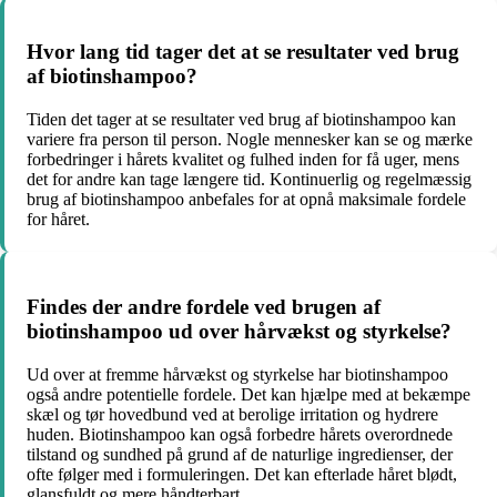
Hvor lang tid tager det at se resultater ved brug
af biotinshampoo?
Tiden det tager at se resultater ved brug af biotinshampoo kan
variere fra person til person. Nogle mennesker kan se og mærke
forbedringer i hårets kvalitet og fulhed inden for få uger, mens
det for andre kan tage længere tid. Kontinuerlig og regelmæssig
brug af biotinshampoo anbefales for at opnå maksimale fordele
for håret.
Findes der andre fordele ved brugen af
biotinshampoo ud over hårvækst og styrkelse?
Ud over at fremme hårvækst og styrkelse har biotinshampoo
også andre potentielle fordele. Det kan hjælpe med at bekæmpe
skæl og tør hovedbund ved at berolige irritation og hydrere
huden. Biotinshampoo kan også forbedre hårets overordnede
tilstand og sundhed på grund af de naturlige ingredienser, der
ofte følger med i formuleringen. Det kan efterlade håret blødt,
glansfuldt og mere håndterbart.