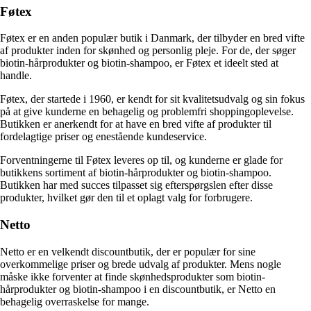
Føtex
Føtex er en anden populær butik i Danmark, der tilbyder en bred vifte
af produkter inden for skønhed og personlig pleje. For de, der søger
biotin-hårprodukter og biotin-shampoo, er Føtex et ideelt sted at
handle.
Føtex, der startede i 1960, er kendt for sit kvalitetsudvalg og sin fokus
på at give kunderne en behagelig og problemfri shoppingoplevelse.
Butikken er anerkendt for at have en bred vifte af produkter til
fordelagtige priser og enestående kundeservice.
Forventningerne til Føtex leveres op til, og kunderne er glade for
butikkens sortiment af biotin-hårprodukter og biotin-shampoo.
Butikken har med succes tilpasset sig efterspørgslen efter disse
produkter, hvilket gør den til et oplagt valg for forbrugere.
Netto
Netto er en velkendt discountbutik, der er populær for sine
overkommelige priser og brede udvalg af produkter. Mens nogle
måske ikke forventer at finde skønhedsprodukter som biotin-
hårprodukter og biotin-shampoo i en discountbutik, er Netto en
behagelig overraskelse for mange.