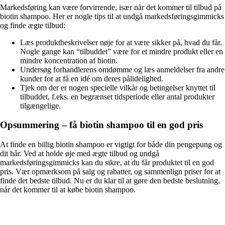
Markedsføring kan være forvirrende, især når det kommer til tilbud på
biotin shampoo. Her er nogle tips til at undgå markedsføringsgimmicks
og finde ægte tilbud:
Læs produktbeskrivelser nøje for at være sikker på, hvad du får.
Nogle gange kan “tilbuddet” være for et mindre produkt eller en
mindre koncentration af biotin.
Undersøg forhandlerens omdømme og læs anmeldelser fra andre
kunder for at få en idé om deres pålidelighed.
Tjek om der er nogen specielle vilkår og betingelser knyttet til
tilbuddet, f.eks. en begrænset tidsperiode eller antal produkter
tilgængelige.
Opsummering – få biotin shampoo til en god pris
At finde en billig biotin shampoo er vigtigt for både din pengepung og
dit hår. Ved at holde øje med ægte tilbud og undgå
markedsføringsgimmicks kan du sikre, at du får produktet til en god
pris. Vær opmærksom på salg og rabatter, og sammenlign priser for at
finde det bedste tilbud. Nu er du klar til at gøre den bedste beslutning,
når det kommer til at købe biotin shampoo.