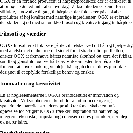
OGX er en førende producent af hårplejeprodukter, der er dedikeret til
at bringe skønhed ind i alles hverdag. Virksomheden er kendt for sin
stilfulde, innovative tilgang til hårpleje, der fokuserer på at skabe
produkter af høj kvalitet med naturlige ingredienser. OGX er et brand,
der skiller sig ud med sin unikke filosofi og kreative tilgang til hårpleje.
Filosofi og værdier
OGXs filosofi er at fokusere på det, du elsker ved dit hår og hjælpe dig
med at elske det endnu mere. I stedet for at stræbe efter perfektion,
ønsker OGX at fremhæve hårets naturlige skønhed og gøre det fyldigt,
sundt og glansfuldt uanset hårtype. Virksomheden tror på, at alle
fortjener at have smukt og velplejet hår, og derfor er deres produkter
designet til at opfylde forskellige behov og ønsker.
Innovation og kreativitet
En af nøgleelementerne i OGXs brandidentitet er innovation og
kreativitet. Virksomheden er kendt for at introducere nye og
spændende ingredienser i deres produkter for at skabe en unik
oplevelse for brugerne. OGX trækker inspiration fra naturen og
integrerer eksotiske, tropiske ingredienser i deres produkter, der plejer
og nærer håret.