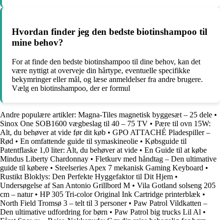
Hvordan finder jeg den bedste biotinshampoo til
mine behov?
For at finde den bedste biotinshampoo til dine behov, kan det
være nyttigt at overveje din hårtype, eventuelle specifikke
bekymringer eller mål, og læse anmeldelser fra andre brugere.
Vælg en biotinshampoo, der er formul
Andre populære artikler:
Magna-Tiles magnetisk byggesæt – 25 dele
•
Sinox One SOB1600 vægbeslag til 40 – 75 TV
•
Pære til ovn 15W:
Alt, du behøver at vide før dit køb
•
GPO ATTACHÉ Pladespiller –
Rød
•
En omfattende guide til symaskineolie
•
Købsguide til
Patentflaske 1,0 liter: Alt, du behøver at vide
•
En Guide til at købe
Mindus Liberty Chardonnay
•
Fletkurv med håndtag – Den ultimative
guide til købere
•
Steelseries Apex 7 mekanisk Gaming Keyboard
•
Rustikt Bloklys: Den Perfekte Hyggefaktor til Dit Hjem
•
Undersøgelse af San Antonio Grillbord M
•
Vila Gotland solseng 205
cm – natur
•
HP 305 Tri-color Original Ink Cartridge printerblæk
•
North Field Tromsø 3 – telt til 3 personer
•
Paw Patrol Vildkatten –
Den ultimative udfordring for børn
•
Paw Patrol big trucks Lil Al
•