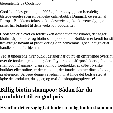
tilgængelige på Coolshop.
Coolshop blev grundlagt i 2003 og har opbygget en betydelig
tilstedeværelse som en pålidelig onlinebutik i Danmark og resten af ​​
Europa. Butikkens fokus på kundeservice og konkurrencedygtige
priser har bidraget til dens vækst og popularitet.
Coolshop er blevet en foretrukken destination for kunder, der søger
biotin-hårprodukter og biotin-shampoo online. Butikken er kendt for sit
troværdige udvalg af produkter og den bekvemmelighed, det giver at
handle online fra hjemmet.
Ved at undersøge hver butik i detaljer har du nu en omfattende oversigt
over de forskellige butikker, der tilbyder biotin-hårprodukter og biotin-
shampoo i Danmark. Uanset om du foretrækker at købe i fysiske
butikker eller online, er der en butik, der imødekommer dine behov og
præferencer. Så brug denne vejledning til at finde det bedste sted at
købe de produkter, du søger, og nyd din shoppingoplevelse!
Billig biotin shampoo: Sådan får du
produktet til en god pris
Hvorfor det er vigtigt at finde en billig biotin shampoo