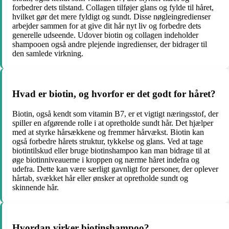
forbedrer dets tilstand. Collagen tilføjer glans og fylde til håret,
hvilket gør det mere fyldigt og sundt. Disse nøgleingredienser
arbejder sammen for at give dit hår nyt liv og forbedre dets
generelle udseende. Udover biotin og collagen indeholder
shampooen også andre plejende ingredienser, der bidrager til
den samlede virkning.
Hvad er biotin, og hvorfor er det godt for håret?
Biotin, også kendt som vitamin B7, er et vigtigt næringsstof, der
spiller en afgørende rolle i at opretholde sundt hår. Det hjælper
med at styrke hårsækkene og fremmer hårvækst. Biotin kan
også forbedre hårets struktur, tykkelse og glans. Ved at tage
biotintilskud eller bruge biotinshampoo kan man bidrage til at
øge biotinniveauerne i kroppen og nærme håret indefra og
udefra. Dette kan være særligt gavnligt for personer, der oplever
hårtab, svækket hår eller ønsker at opretholde sundt og
skinnende hår.
Hvordan virker biotinshampoo?