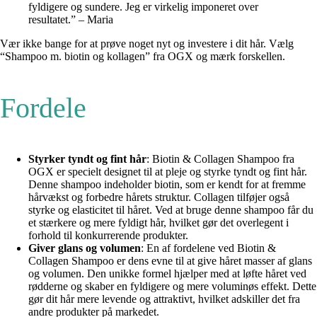
fyldigere og sundere. Jeg er virkelig imponeret over
resultatet.” – Maria
Vær ikke bange for at prøve noget nyt og investere i dit hår. Vælg
“Shampoo m. biotin og kollagen” fra OGX og mærk forskellen.
Fordele
Styrker tyndt og fint hår
: Biotin & Collagen Shampoo fra
OGX er specielt designet til at pleje og styrke tyndt og fint hår.
Denne shampoo indeholder biotin, som er kendt for at fremme
hårvækst og forbedre hårets struktur. Collagen tilføjer også
styrke og elasticitet til håret. Ved at bruge denne shampoo får du
et stærkere og mere fyldigt hår, hvilket gør det overlegent i
forhold til konkurrerende produkter.
Giver glans og volumen
: En af fordelene ved Biotin &
Collagen Shampoo er dens evne til at give håret masser af glans
og volumen. Den unikke formel hjælper med at løfte håret ved
rødderne og skaber en fyldigere og mere voluminøs effekt. Dette
gør dit hår mere levende og attraktivt, hvilket adskiller det fra
andre produkter på markedet.