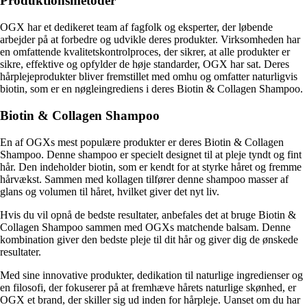
Produktionsmetoder
OGX har et dedikeret team af fagfolk og eksperter, der løbende
arbejder på at forbedre og udvikle deres produkter. Virksomheden har
en omfattende kvalitetskontrolproces, der sikrer, at alle produkter er
sikre, effektive og opfylder de høje standarder, OGX har sat. Deres
hårplejeprodukter bliver fremstillet med omhu og omfatter naturligvis
biotin, som er en nøgleingrediens i deres Biotin & Collagen Shampoo.
Biotin & Collagen Shampoo
En af OGXs mest populære produkter er deres Biotin & Collagen
Shampoo. Denne shampoo er specielt designet til at pleje tyndt og fint
hår. Den indeholder biotin, som er kendt for at styrke håret og fremme
hårvækst. Sammen med kollagen tilfører denne shampoo masser af
glans og volumen til håret, hvilket giver det nyt liv.
Hvis du vil opnå de bedste resultater, anbefales det at bruge Biotin &
Collagen Shampoo sammen med OGXs matchende balsam. Denne
kombination giver den bedste pleje til dit hår og giver dig de ønskede
resultater.
Med sine innovative produkter, dedikation til naturlige ingredienser og
en filosofi, der fokuserer på at fremhæve hårets naturlige skønhed, er
OGX et brand, der skiller sig ud inden for hårpleje. Uanset om du har