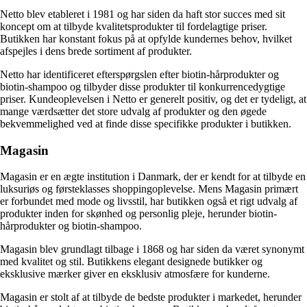
Netto blev etableret i 1981 og har siden da haft stor succes med sit
koncept om at tilbyde kvalitetsprodukter til fordelagtige priser.
Butikken har konstant fokus på at opfylde kundernes behov, hvilket
afspejles i dens brede sortiment af produkter.
Netto har identificeret efterspørgslen efter biotin-hårprodukter og
biotin-shampoo og tilbyder disse produkter til konkurrencedygtige
priser. Kundeoplevelsen i Netto er generelt positiv, og det er tydeligt, at
mange værdsætter det store udvalg af produkter og den øgede
bekvemmelighed ved at finde disse specifikke produkter i butikken.
Magasin
Magasin er en ægte institution i Danmark, der er kendt for at tilbyde en
luksuriøs og førsteklasses shoppingoplevelse. Mens Magasin primært
er forbundet med mode og livsstil, har butikken også et rigt udvalg af
produkter inden for skønhed og personlig pleje, herunder biotin-
hårprodukter og biotin-shampoo.
Magasin blev grundlagt tilbage i 1868 og har siden da været synonymt
med kvalitet og stil. Butikkens elegant designede butikker og
eksklusive mærker giver en eksklusiv atmosfære for kunderne.
Magasin er stolt af at tilbyde de bedste produkter i markedet, herunder