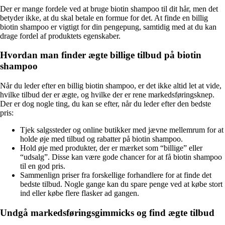
Der er mange fordele ved at bruge biotin shampoo til dit hår, men det
betyder ikke, at du skal betale en formue for det. At finde en billig
biotin shampoo er vigtigt for din pengepung, samtidig med at du kan
drage fordel af produktets egenskaber.
Hvordan man finder ægte billige tilbud på biotin
shampoo
Når du leder efter en billig biotin shampoo, er det ikke altid let at vide,
hvilke tilbud der er ægte, og hvilke der er rene markedsføringsknep.
Der er dog nogle ting, du kan se efter, når du leder efter den bedste
pris:
Tjek salgssteder og online butikker med jævne mellemrum for at
holde øje med tilbud og rabatter på biotin shampoo.
Hold øje med produkter, der er mærket som “billige” eller
“udsalg”. Disse kan være gode chancer for at få biotin shampoo
til en god pris.
Sammenlign priser fra forskellige forhandlere for at finde det
bedste tilbud. Nogle gange kan du spare penge ved at købe stort
ind eller købe flere flasker ad gangen.
Undgå markedsføringsgimmicks og find ægte tilbud