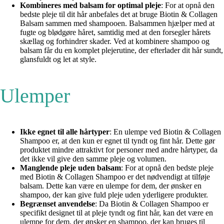
Kombineres med balsam for optimal pleje
: For at opnå den
bedste pleje til dit hår anbefales det at bruge Biotin & Collagen
Balsam sammen med shampooen. Balsammen hjælper med at
fugte og blødgøre håret, samtidig med at den forsegler hårets
skællag og forhindrer skader. Ved at kombinere shampoo og
balsam får du en komplet plejerutine, der efterlader dit hår sundt,
glansfuldt og let at style.
Ulemper
Ikke egnet til alle hårtyper
: En ulempe ved Biotin & Collagen
Shampoo er, at den kun er egnet til tyndt og fint hår. Dette gør
produktet mindre attraktivt for personer med andre hårtyper, da
det ikke vil give den samme pleje og volumen.
Manglende pleje uden balsam
: For at opnå den bedste pleje
med Biotin & Collagen Shampoo er det nødvendigt at tilføje
balsam. Dette kan være en ulempe for dem, der ønsker en
shampoo, der kan give fuld pleje uden yderligere produkter.
Begrænset anvendelse
: Da Biotin & Collagen Shampoo er
specifikt designet til at pleje tyndt og fint hår, kan det være en
ulempe for dem, der ønsker en shampoo, der kan bruges til