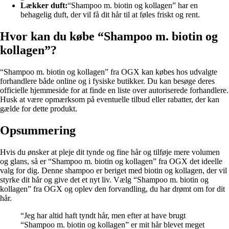
Lækker duft:
“Shampoo m. biotin og kollagen” har en
behagelig duft, der vil få dit hår til at føles friskt og rent.
Hvor kan du købe “Shampoo m. biotin og
kollagen”?
“Shampoo m. biotin og kollagen” fra OGX kan købes hos udvalgte
forhandlere både online og i fysiske butikker. Du kan besøge deres
officielle hjemmeside for at finde en liste over autoriserede forhandlere.
Husk at være opmærksom på eventuelle tilbud eller rabatter, der kan
gælde for dette produkt.
Opsummering
Hvis du ønsker at pleje dit tynde og fine hår og tilføje mere volumen
og glans, så er “Shampoo m. biotin og kollagen” fra OGX det ideelle
valg for dig. Denne shampoo er beriget med biotin og kollagen, der vil
styrke dit hår og give det et nyt liv. Vælg “Shampoo m. biotin og
kollagen” fra OGX og oplev den forvandling, du har drømt om for dit
hår.
“Jeg har altid haft tyndt hår, men efter at have brugt
“Shampoo m. biotin og kollagen” er mit hår blevet meget