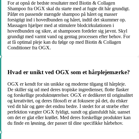
For at opnå de bedste resultater med Biotin & Collagen
Shampoo fra OGX skal du starte med at fugte dit hår grundigt.
Påfør en passende mængde shampoo på håret og masser
forsigtigt ind i hovedbunden og håret, indtil det skummer op.
Massagen hjælper med at stimulere blodcirkulationen i
hovedbunden og sikre, at shampooen fordeler sig jævnt. Skyl
grundigt med varmt vand og gentag processen efter behov. For
at få optimal pleje kan du følge op med Biotin & Collagen
Conditioner fra OGX.
Hvad er unikt ved OGX som et hårplejemærke?
OGX er kendt for sin unikke og moderne tilgang til hårpleje.
De skiller sig ud med deres tropiske ingredienser, flotte flasker
og forskellige produktstørrelser. OGX er dedikeret til originalitet
og kreativitet, og deres filosofi er at fokusere på det, du elsker
ved dit hår og gøre det endnu bedre. I stedet for at stræbe efter
perfektion vægter OGX fyldigt, sundt og glansfuldt hår, uanset
om det er glat eller krøllet. Med deres forskellige produkter kan
du finde en løsning, der passer til dine specifikke hårbehov.