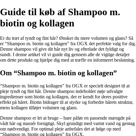
Guide til køb af Shampoo m.
biotin og kollagen
Er du træt af tyndt og fint hår? Ønsker du mere volumen og glans? Så
er “Shampoo m. biotin og kollagen” fra OGX det perfekte valg for dig.
Denne shampoo vil give dit hår nyt liv og efterlade det fyldigt og
sundt. I denne artikel vil vi guide dig gennem alle de vigtige detaljer
om dette produkt og hjælpe dig med at træffe en informeret beslutning.
Om “Shampoo m. biotin og kollagen”
“Shampoo m. biotin og kollagen” fra OGX er specielt designet til at
pleje tyndt og fint hår. Denne shampoo indeholder nøje udvalgte
ingredienser som biotin og kollagen, der er kendt for deres positive
effekt på håret. Biotin bidrager til at styrke og forbedre hårets struktur,
mens kollagen tilføjer volumen og glans.
Denne shampoo er let at bruge – bare påfør en passende mængde på
vådt hår og massér forsigtigt. Skyl grundigt med varmt vand og gentag
om nødvendigt. For optimal pleje anbefales det at følge op med
“Shampoo m. biotin og kollagen” fra OGX.