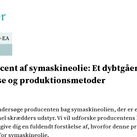
er
0-EA
ent af symaskineolie: Et dybtgåen
ise og produktionsmetoder
 undersøge producenten bag symaskineolien, der er 
nel skrædders udstyr. Vi vil udforske producentens 
ive dig en fuldendt forståelse af, hvorfor denne p
 for symaskineolie.