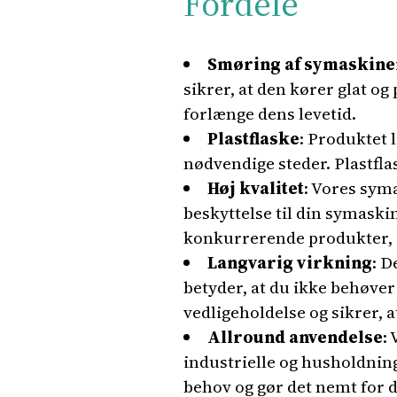
Fordele
Smøring af symaskine
sikrer, at den kører glat o
forlænge dens levetid.
Plastflaske
: Produktet l
nødvendige steder. Plastflas
Høj kvalitet
: Vores syma
beskyttelse til din symaski
konkurrerende produkter, d
Langvarig virkning
: D
betyder, at du ikke behøver
vedligeholdelse og sikrer, a
Allround anvendelse
:
industrielle og husholdnings
behov og gør det nemt for 