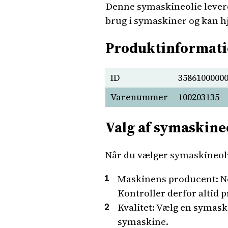
Denne symaskineolie leveres
brug i symaskiner og kan h
Produktinformat
ID
3586100000
Varenummer
100203135
Valg af symaskine
Når du vælger symaskineolie
Maskinens producent: No
Kontroller derfor altid 
Kvalitet: Vælg en symaski
symaskine.