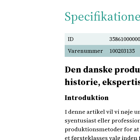
Specifikation
ID
3586100000
Varenummer
100203135
Den danske produc
historie, ekspert
Introduktion
I denne artikel vil vi nøje
syentusiast eller professio
produktionsmetoder for at g
et førsteklasses valg inden