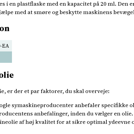
 i en plastflaske med en kapacitet på 20 ml. Den er
jælpe med at smøre og beskytte maskinens bevægel
ion
0-EA
olie
, er der et par faktorer, du skal overveje:
gle symaskineproducenter anbefaler specifikke oli
producentens anbefalinger, inden du vælger en olie.
neolie af høj kvalitet for at sikre optimal ydeevne 