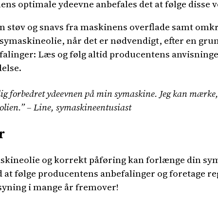
ns optimale ydeevne anbefales det at følge disse v
n støv og snavs fra maskinens overflade samt omkr
symaskineolie, når det er nødvendigt, efter en gru
alinger: Læs og følg altid producentens anvisninge
delse.
lig forbedret ydeevnen på min symaskine. Jeg kan mærke, 
f olien.” – Line, symaskineentusiast
r
askineolie og korrekt påføring kan forlænge din sym
d at følge producentens anbefalinger og foretage r
syning i mange år fremover!