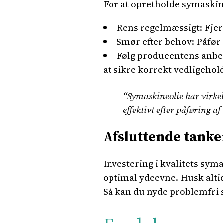
For at opretholde symaskine
Rens regelmæssigt: Fjer
Smør efter behov: Påfør 
Følg producentens anbef
at sikre korrekt vedligehol
“Symaskineolie har virke
effektivt efter påføring a
Afsluttende tanke
Investering i kvalitets sym
optimal ydeevne. Husk alti
Så kan du nyde problemfri 