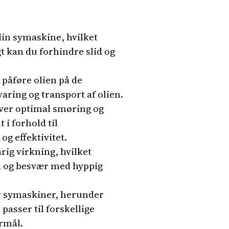
din symaskine, hvilket
t kan du forhindre slid og
t påføre olien på de
varing og transport af olien.
giver optimal smøring og
 i forhold til
g effektivitet.
rig virkning, hvilket
id og besvær med hyppig
er symaskiner, herunder
passer til forskellige
ormål.