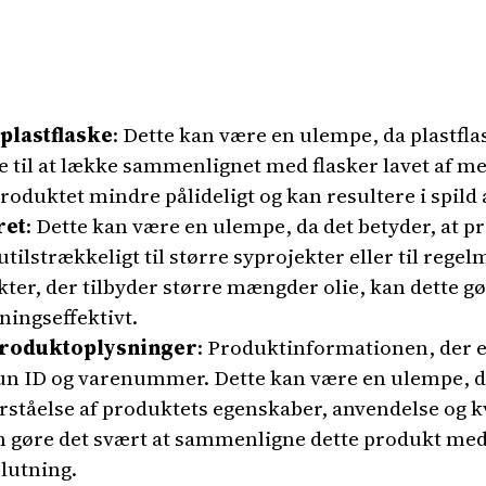
 plastflaske
: Dette kan være en ulempe, da plastfl
ge til at lække sammenlignet med flasker lavet af 
produktet mindre pålideligt og kan resultere i spild a
ret
: Dette kan være en ulempe, da det betyder, at p
utilstrækkeligt til større syprojekter eller til re
r, der tilbyder større mængder olie, kan dette g
ingseffektivt.
produktoplysninger
: Produktinformationen, der e
n ID og varenummer. Dette kan være en ulempe, da
orståelse af produktets egenskaber, anvendelse og k
an gøre det svært at sammenligne dette produkt m
lutning.