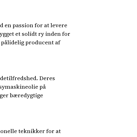
 en passion for at levere
gget et solidt ry inden for
 pålidelig producent af
ndetilfredshed. Deres
e symaskineolie på
uger bæredygtige
elle teknikker for at