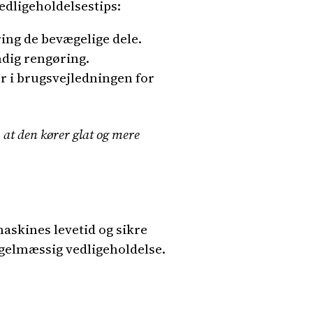
edligeholdelsestips:
ing de bevægelige dele.
ndig rengøring.
r i brugsvejledningen for
at den kører glat og mere
askines levetid og sikre
egelmæssig vedligeholdelse.