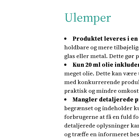
Ulemper
Produktet leveres i en
holdbare og mere tilbøjeli
glas eller metal. Dette gør 
Kun 20 ml olie inklude
meget olie. Dette kan være 
med konkurrerende produkte
praktisk og mindre omkostn
Mangler detaljerede 
begrænset og indeholder ku
forbrugerne at få en fuld f
detaljerede oplysninger k
og træffe en informeret bes