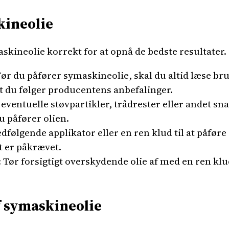
kineolie
askineolie korrekt for at opnå de bedste resultater. 
ør du påfører symaskineolie, skal du altid læse br
at du følger producentens anbefalinger.
ventuelle støvpartikler, trådrester eller andet sn
u påfører olien.
følgende applikator eller en ren klud til at påføre e
t er påkrævet.
 Tør forsigtigt overskydende olie af med en ren kl
f symaskineolie