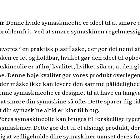
n
: Denne hvide symaskineolie er ideel til at smøre 
g problemfrit. Ved at smøre symaskinen regelmæssig
everes i en praktisk plastflaske, der gør det nemt a
ken er let og holdbar, hvilket gør den ideel til opbe
skineolie er af høj kvalitet, hvilket sikrer, at den 
ne. Denne høje kvalitet gør vores produkt overlegent
er måske ikke kan levere den samme pålidelighed o
enne symaskineolie er designet til at have en langva
 at smøre din symaskine så ofte. Dette sparer dig t
t din symaskine altid er klar til brug.
 Vores symaskineolie kan bruges til forskellige typ
maskiner. Dette gør det til et alsidigt produkt, der 
dig at vedligeholde dine symaskiner uanset deres f