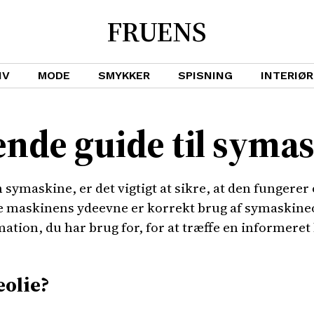
FRUENS
IV
MODE
SMYKKER
SPISNING
INTERIØR
nde guide til symas
en symaskine, er det vigtigt at sikre, at den fungerer
e maskinens ydeevne er korrekt brug af symaskineol
rmation, du har brug for, for at træffe en informere
olie?