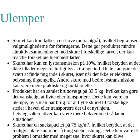
Ulemper
Skuret kan kun købes i en farve (antracitgrå), hvilket begrænser
valgmulighederne for forbrugerne. Dette gør produktet mindre
attraktivt sammenlignet med skure i forskellige farver, der kan
matche forskellige hjemmestilarter.
Skuret har kun en lystransmission på 10%, hvilket betyder, at det
ikke tillader meget naturligt lys at trænge ind. Dette kan gøre det
svært at finde ting inde i skuret, især når der ikke er elektrisk
belysning tilgængelig. Andre skure med bedre lystransmission
kan være mere praktiske og funktionelle.
Produktet har en samlet bruttovægt på 33,5 kg, hvilket kan gøre
det vanskeligt at flytte eller transportere. Dette kan være en
ulempe, hvis man har brug for at flytte skuret til forskellige
steder i haven eller transportere det til et nyt hjem.
Letvægtsalternativer kan være mere bekvemme i sådanne
situationer.
Skuret har en snekapacitet på 75 kg/m², hvilket betyder, at det
muligvis ikke kan modstå tung snebelastning. Dette kan være et
problem i områder med meget sne, hvor skuret kan blive