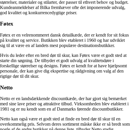
størrelser, materialer og stilarter, der passer til ethvert behov og budget.
Kundeanmeldelser af Bilka fremhæver ofte det imponerende udvalg,
god kvalitet og konkurrencedygtige priser.
Føtex
Føtex er en velrenommeret dansk detailkæde, der er kendt for sit fokus
på kvalitet og service. Butikken blev etableret i 1960 og har udviklet
sig til at være en af landets mest populære destinationsbutikker.
Hvis du leder efter en bred dør til skur, kan Føtex være et godt sted at
starte din søgning. De tilbyder et godt udvalg af kvalitetsdøre i
forskellige størrelser og designs. Føtex er kendt for at have hjælpsomt
personale, der kan give dig ekspertise og rådgivning om valg af den
rigtige dør til dit skur.
Netto
Netto er en landsdækkende discountkæde, der har gjort sig bemærket
med sine lave priser og attraktive tilbud. Virksomheden blev etableret i
1981 og er nu kendt som en af Danmarks førende discountbutikker.
Netto kan også være et godt sted at finde en bred dør til skur til en
overkommelig pris. Selvom deres sortiment måske ikke er så bredt som
nogle af de andre butikker på denne liste, tilbyder Netto stadig