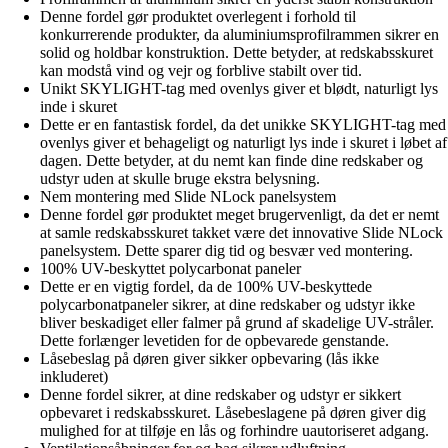
Denne fordel gør produktet overlegent i forhold til
konkurrerende produkter, da aluminiumsprofilrammen sikrer en
solid og holdbar konstruktion. Dette betyder, at redskabsskuret
kan modstå vind og vejr og forblive stabilt over tid.
Unikt SKYLIGHT-tag med ovenlys giver et blødt, naturligt lys
inde i skuret
Dette er en fantastisk fordel, da det unikke SKYLIGHT-tag med
ovenlys giver et behageligt og naturligt lys inde i skuret i løbet af
dagen. Dette betyder, at du nemt kan finde dine redskaber og
udstyr uden at skulle bruge ekstra belysning.
Nem montering med Slide NLock panelsystem
Denne fordel gør produktet meget brugervenligt, da det er nemt
at samle redskabsskuret takket være det innovative Slide NLock
panelsystem. Dette sparer dig tid og besvær ved montering.
100% UV-beskyttet polycarbonat paneler
Dette er en vigtig fordel, da de 100% UV-beskyttede
polycarbonatpaneler sikrer, at dine redskaber og udstyr ikke
bliver beskadiget eller falmer på grund af skadelige UV-stråler.
Dette forlænger levetiden for de opbevarede genstande.
Låsebeslag på døren giver sikker opbevaring (lås ikke
inkluderet)
Denne fordel sikrer, at dine redskaber og udstyr er sikkert
opbevaret i redskabsskuret. Låsebeslagene på døren giver dig
mulighed for at tilføje en lås og forhindre uautoriseret adgang.