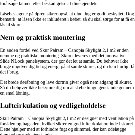
forårsage falmen eller beskadigelse af dine ejendele.
Låsebeslagene på døren sikrer også, at dine ting er godt beskyttet. Dog
bemærk, at låsen ikke er inkluderet i købet, så du skal sørge for at få en
lås til skuret.
Nem og praktisk montering
En anden fordel ved Skur Palram – Canopia Skylight 2,1 m2 er den
nemme og praktiske montering. Skuret leveres med det innovative
Slide NLock panelsystem, der gør det let at samle. Du behøver ikke
bruge unødvendig tid og energi på at samle skuret, og du kan hurtigt få
det i brug.
Det brede døråbning og lave dørtrin giver også nem adgang til skuret.
Så du behøver ikke bekymre dig om at slæbe tunge genstande gennem
en smal åbning.
Luftcirkulation og vedligeholdelse
Skur Palram – Canopia Skylight 2,1 m2 er designet med ventilation på
forsiden og bagsiden, hvilket sikrer en god luftcirkulation inde i skuret.
Dette hjælper med at forhindre fugt og skimmel, der kan ødelægge
dine opbevarede genstande.