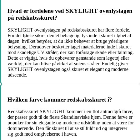
Hvad er fordelene ved SKYLIGHT ovenlystagen
på redskabsskuret?
SKYLIGHT ovenlystagen på redskabsskuret har flere fordele.
For det første sikrer den et behageligt lys inde i skuret i løbet af
dagen, hvilket betyder, at du ikke behøver at bruge yderligere
belysning. Derudover beskytter taget materialerne inde i skuret
mod skadelige UV-stråler, der kan forårsage skade eller falming.
Dette er vigtigt, hvis du opbevarer genstande som legetøj eller
værktøj, der kan blive påvirket af solens stråler. Endelig giver
SKYLIGHT ovenlystagen også skuret et elegant og moderne
udseende.
Hvilken farve kommer redskabsskuret i?
Redskabsskuret SKYLIGHT kommer i en flot antracitgrå farve,
der passer godt til de fleste Skandinaviske hjem. Denne farve er
populær for sin elegante og moderne udstråling uden at være for
dominerende. Den får skuret til at se stilfuldt ud og integrerer
sig godt med omgivelserne i haven.