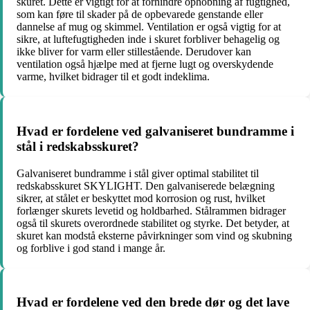
skuret. Dette er vigtigt for at forhindre ophobning af fugtighed,
som kan føre til skader på de opbevarede genstande eller
dannelse af mug og skimmel. Ventilation er også vigtig for at
sikre, at luftefugtigheden inde i skuret forbliver behagelig og
ikke bliver for varm eller stillestående. Derudover kan
ventilation også hjælpe med at fjerne lugt og overskydende
varme, hvilket bidrager til et godt indeklima.
Hvad er fordelene ved galvaniseret bundramme i
stål i redskabsskuret?
Galvaniseret bundramme i stål giver optimal stabilitet til
redskabsskuret SKYLIGHT. Den galvaniserede belægning
sikrer, at stålet er beskyttet mod korrosion og rust, hvilket
forlænger skurets levetid og holdbarhed. Stålrammen bidrager
også til skurets overordnede stabilitet og styrke. Det betyder, at
skuret kan modstå eksterne påvirkninger som vind og skubning
og forblive i god stand i mange år.
Hvad er fordelene ved den brede dør og det lave