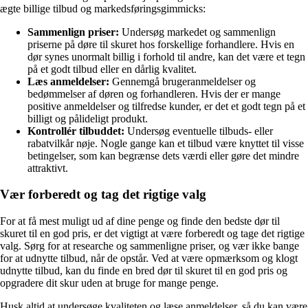
ægte billige tilbud og markedsføringsgimmicks:
Sammenlign priser:
Undersøg markedet og sammenlign
priserne på døre til skuret hos forskellige forhandlere. Hvis en
dør synes unormalt billig i forhold til andre, kan det være et tegn
på et godt tilbud eller en dårlig kvalitet.
Læs anmeldelser:
Gennemgå brugeranmeldelser og
bedømmelser af døren og forhandleren. Hvis der er mange
positive anmeldelser og tilfredse kunder, er det et godt tegn på et
billigt og pålideligt produkt.
Kontrollér tilbuddet:
Undersøg eventuelle tilbuds- eller
rabatvilkår nøje. Nogle gange kan et tilbud være knyttet til visse
betingelser, som kan begrænse dets værdi eller gøre det mindre
attraktivt.
Vær forberedt og tag det rigtige valg
For at få mest muligt ud af dine penge og finde den bedste dør til
skuret til en god pris, er det vigtigt at være forberedt og tage det rigtige
valg. Sørg for at researche og sammenligne priser, og vær ikke bange
for at udnytte tilbud, når de opstår. Ved at være opmærksom og klogt
udnytte tilbud, kan du finde en bred dør til skuret til en god pris og
opgradere dit skur uden at bruge for mange penge.
Husk altid at undersøge kvaliteten og læse anmeldelser, så du kan være