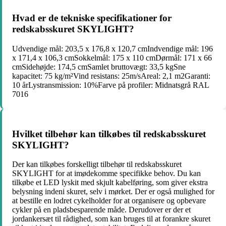
Hvad er de tekniske specifikationer for
redskabsskuret SKYLIGHT?
Udvendige mål: 203,5 x 176,8 x 120,7 cmIndvendige mål: 196
x 171,4 x 106,3 cmSokkelmål: 175 x 110 cmDørmål: 171 x 66
cmSidehøjde: 174,5 cmSamlet bruttovægt: 33,5 kgSne
kapacitet: 75 kg/m²Vind resistans: 25m/sAreal: 2,1 m2Garanti:
10 årLystransmission: 10%Farve på profiler: Midnatsgrå RAL
7016
Hvilket tilbehør kan tilkøbes til redskabsskuret
SKYLIGHT?
Der kan tilkøbes forskelligt tilbehør til redskabsskuret
SKYLIGHT for at imødekomme specifikke behov. Du kan
tilkøbe et LED lyskit med skjult kabelføring, som giver ekstra
belysning indeni skuret, selv i mørket. Der er også mulighed for
at bestille en lodret cykelholder for at organisere og opbevare
cykler på en pladsbesparende måde. Derudover er der et
jordankersæt til rådighed, som kan bruges til at forankre skuret