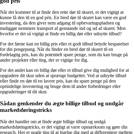
god pris
Når det kommer til at finde den rette dør til skuret, er det vigtigt at
kunne få den til en god pris. En bred dør til skuret kan være en god
investering, da den giver nem adgang til opbevaringspladsen og
muliggør nemmere transport af genstande ind og ud af skuret. Men
hvorfor er det så vigtigt at finde en billig dør eller udnytte tilbud?
For det første kan en billig pris eller et godt tilbud betyde besparelser
for din pengepung. Når du finder en bred dør til skuret til en
fordelagtig pris, kan du potentielt spare penge, som du kan bruge på
andre projekter eller ting, der er vigtige for dig.
For det andet kan en billig dør eller et tilbud give dig mulighed for at
opgradere dit skur uden at sprænge budgettet. Ved at udnytte tilbud
eller finde en dør til en lavere pris, kan du spare penge på den
oprindelige investering og bruge dem til andre forbedringer eller
opgraderinger til dit skur.
Sådan genkender du ægte billige tilbud og undgår
markedsføringstricks
Når det handler om at finde ægte billige tilbud og undgå
markedsføringstricks, er det vigtigt at være opmærksom og gøre din
research. Her er nogle tips til at hjælpe dig med at differentiere mellem