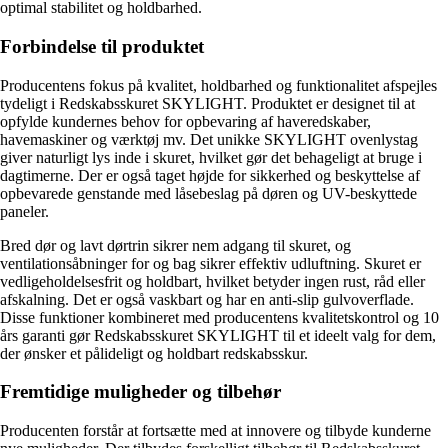
optimal stabilitet og holdbarhed.
Forbindelse til produktet
Producentens fokus på kvalitet, holdbarhed og funktionalitet afspejles
tydeligt i Redskabsskuret SKYLIGHT. Produktet er designet til at
opfylde kundernes behov for opbevaring af haveredskaber,
havemaskiner og værktøj mv. Det unikke SKYLIGHT ovenlystag
giver naturligt lys inde i skuret, hvilket gør det behageligt at bruge i
dagtimerne. Der er også taget højde for sikkerhed og beskyttelse af
opbevarede genstande med låsebeslag på døren og UV-beskyttede
paneler.
Bred dør og lavt dørtrin sikrer nem adgang til skuret, og
ventilationsåbninger for og bag sikrer effektiv udluftning. Skuret er
vedligeholdelsesfrit og holdbart, hvilket betyder ingen rust, råd eller
afskalning. Det er også vaskbart og har en anti-slip gulvoverflade.
Disse funktioner kombineret med producentens kvalitetskontrol og 10
års garanti gør Redskabsskuret SKYLIGHT til et ideelt valg for dem,
der ønsker et pålideligt og holdbart redskabsskur.
Fremtidige muligheder og tilbehør
Producenten forstår at fortsætte med at innovere og tilbyde kunderne