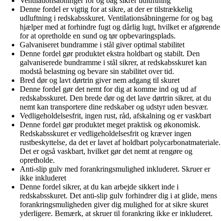
Ventilationsåbninger for og bag sikrer udluftning
Denne fordel er vigtig for at sikre, at der er tilstrækkelig
udluftning i redskabsskuret. Ventilationsåbningerne for og bag
hjælper med at forhindre fugt og dårlig lugt, hvilket er afgørende
for at opretholde en sund og tør opbevaringsplads.
Galvaniseret bundramme i stål giver optimal stabilitet
Denne fordel gør produktet ekstra holdbart og stabilt. Den
galvaniserede bundramme i stål sikrer, at redskabsskuret kan
modstå belastning og bevare sin stabilitet over tid.
Bred dør og lavt dørtrin giver nem adgang til skuret
Denne fordel gør det nemt for dig at komme ind og ud af
redskabsskuret. Den brede dør og det lave dørtrin sikrer, at du
nemt kan transportere dine redskaber og udstyr uden besvær.
Vedligeholdelsesfrit, ingen rust, råd, afskalning og er vaskbart
Denne fordel gør produktet meget praktisk og økonomisk.
Redskabsskuret er vedligeholdelsesfrit og kræver ingen
rustbeskyttelse, da det er lavet af holdbart polycarbonatmateriale.
Det er også vaskbart, hvilket gør det nemt at rengøre og
opretholde.
Anti-slip gulv med forankringsmulighed inkluderet. Skruer er
ikke inkluderet
Denne fordel sikrer, at du kan arbejde sikkert inde i
redskabsskuret. Det anti-slip gulv forhindrer dig i at glide, mens
forankringsmuligheden giver dig mulighed for at sikre skuret
yderligere. Bemærk, at skruer til forankring ikke er inkluderet.