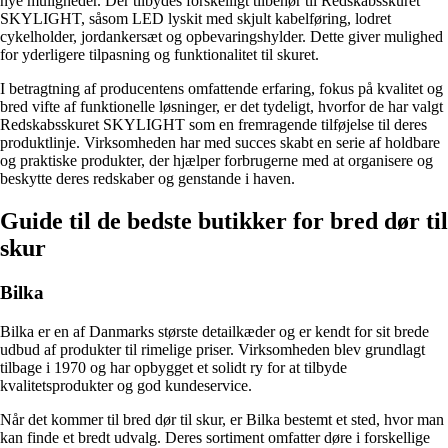
nye muligheder. Der tilbydes forskelligt tilbehør til Redskabsskuret
SKYLIGHT, såsom LED lyskit med skjult kabelføring, lodret
cykelholder, jordankersæt og opbevaringshylder. Dette giver mulighed
for yderligere tilpasning og funktionalitet til skuret.
I betragtning af producentens omfattende erfaring, fokus på kvalitet og
bred vifte af funktionelle løsninger, er det tydeligt, hvorfor de har valgt
Redskabsskuret SKYLIGHT som en fremragende tilføjelse til deres
produktlinje. Virksomheden har med succes skabt en serie af holdbare
og praktiske produkter, der hjælper forbrugerne med at organisere og
beskytte deres redskaber og genstande i haven.
Guide til de bedste butikker for bred dør til
skur
Bilka
Bilka er en af Danmarks største detailkæder og er kendt for sit brede
udbud af produkter til rimelige priser. Virksomheden blev grundlagt
tilbage i 1970 og har opbygget et solidt ry for at tilbyde
kvalitetsprodukter og god kundeservice.
Når det kommer til bred dør til skur, er Bilka bestemt et sted, hvor man
kan finde et bredt udvalg. Deres sortiment omfatter døre i forskellige