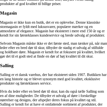
produkter af god kvalitet til billige priser.
Magasin
Magasin er ikke kun en butik, det er en oplevelse. Denne klassiske
stormagasin er fyldt med luksusvarer, populære mærker og en
atmosfære af elegance. Magasin har eksisteret i mere end 150 år og er
kendt for sin førsteklasses kundeservice og brede udvalg af produkter.
Selvom Magasin måske ikke er det første sted, man tænker på, når man
leder efter en bred dør til skur, tilbyder de stadig et udvalg af stilfulde
og holdbare døre. Magasin er kendt for at fokusere på kvalitet, hvilket
gør det til et godt sted at finde en dør af høj kvalitet til dit skur.
Salling
Salling er et dansk varehus, der har eksisteret siden 1907. Butikken har
en lang historie og er blevet synonym med god kvalitet, eksklusive
produkter og førsteklasses service.
Hvis du leder efter en bred dør til skur, kan du også tælle Salling som
en af dine muligheder. De tilbyder et udvalg af døre i forskellige
størrelser og designs, der afspejler deres fokus på kvalitet og stil.
Salling er kendt for at have et omfattende sortiment af produkter, der