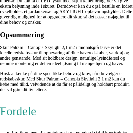
tilbehør. Du kan få et LED lyskit med skjult kabelføring, der vil give
ekstra belysning inde i skuret. Derudover kan du også bestille en lodret
cykelholder, et jordankersæt og SKYLIGHT opbevaringshylder. Dette
giver dig mulighed for at opgradere dit skur, så det passer nøjagtigt til
dine behov og ønsker.
Opsummering
Skur Palram – Canopia Skylight 2,1 m2 i midnatsgrå farve er det
ideelle redskabsskur til opbevaring af dine haveredskaber, værktøj og
andre genstande. Med sit holdbare design, naturlige lysindførsel og
nemme montering er det en ideel løsning til mange hjem og haver.
Husk at tænke på dine specifikke behov og krav, når du vælger et
redskabsskur. Med Skur Palram – Canopia Skylight 2,1 m2 kan du
købe med tillid, velvidende at du får et pålideligt og holdbart produkt,
der vil gøre dit liv lettere.
Fordele
Profilrammen af aluminium sikrer en yderst stabil konstruktion