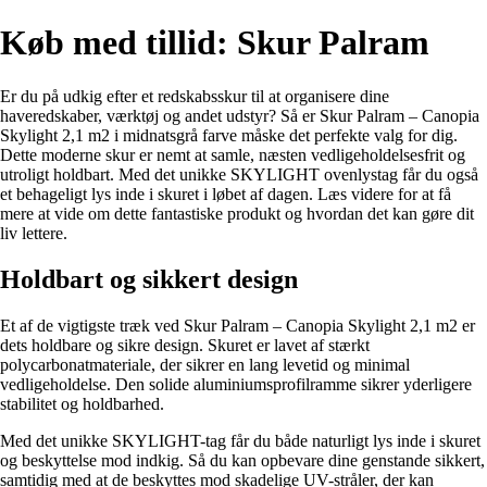
Køb med tillid: Skur Palram
Er du på udkig efter et redskabsskur til at organisere dine
haveredskaber, værktøj og andet udstyr? Så er Skur Palram – Canopia
Skylight 2,1 m2 i midnatsgrå farve måske det perfekte valg for dig.
Dette moderne skur er nemt at samle, næsten vedligeholdelsesfrit og
utroligt holdbart. Med det unikke SKYLIGHT ovenlystag får du også
et behageligt lys inde i skuret i løbet af dagen. Læs videre for at få
mere at vide om dette fantastiske produkt og hvordan det kan gøre dit
liv lettere.
Holdbart og sikkert design
Et af de vigtigste træk ved Skur Palram – Canopia Skylight 2,1 m2 er
dets holdbare og sikre design. Skuret er lavet af stærkt
polycarbonatmateriale, der sikrer en lang levetid og minimal
vedligeholdelse. Den solide aluminiumsprofilramme sikrer yderligere
stabilitet og holdbarhed.
Med det unikke SKYLIGHT-tag får du både naturligt lys inde i skuret
og beskyttelse mod indkig. Så du kan opbevare dine genstande sikkert,
samtidig med at de beskyttes mod skadelige UV-stråler, der kan