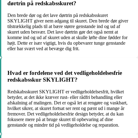
dørtrin på redskabsskuret?
Den brede dør og det lave dørtrin på redskabsskuret
SKYLIGHT giver nem adgang til skuret. Den brede dør giver
tilstrækkelig plads til at bære større genstande ind og ud af
skuret uden besvær. Det lave dørtrin gør det også nemt at
komme ind og ud af skuret uden at skulle løfte dine fødder for
højt. Dette er især vigtigt, hvis du opbevarer tunge genstande
eller har svært ved at bevæge dig frit.
Hvad er fordelene ved det vedligeholdelsesfrie
redskabsskur SKYLIGHT?
Redskabsskuret SKYLIGHT er vedligeholdelsesfrit, hvilket
betyder, at det ikke kræver rust- eller rådfri behandling eller
afskalning af malingen. Det er også let at rengøre og vaskbart,
hvilket sikrer, at skuret fortsat ser rent og pænt ud i mange år
fremover. Det vedligeholdelsesfrie design betyder, at du kan
fokusere mere på at bruge skuret til opbevaring af dine
genstande og mindre tid på vedligeholdelse og reparation.