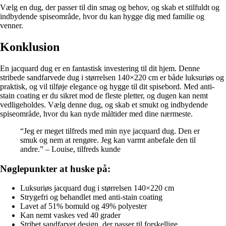
Vælg en dug, der passer til din smag og behov, og skab et stilfuldt og
indbydende spiseområde, hvor du kan hygge dig med familie og
venner.
Konklusion
En jacquard dug er en fantastisk investering til dit hjem. Denne
stribede sandfarvede dug i størrelsen 140×220 cm er både luksuriøs og
praktisk, og vil tilføje elegance og hygge til dit spisebord. Med anti-
stain coating er du sikret mod de fleste pletter, og dugen kan nemt
vedligeholdes. Vælg denne dug, og skab et smukt og indbydende
spiseområde, hvor du kan nyde måltider med dine nærmeste.
“Jeg er meget tilfreds med min nye jacquard dug. Den er
smuk og nem at rengøre. Jeg kan varmt anbefale den til
andre.” – Louise, tilfreds kunde
Nøglepunkter at huske på:
Luksuriøs jacquard dug i størrelsen 140×220 cm
Strygefri og behandlet med anti-stain coating
Lavet af 51% bomuld og 49% polyester
Kan nemt vaskes ved 40 grader
Stribet sandfarvet design, der passer til forskellige