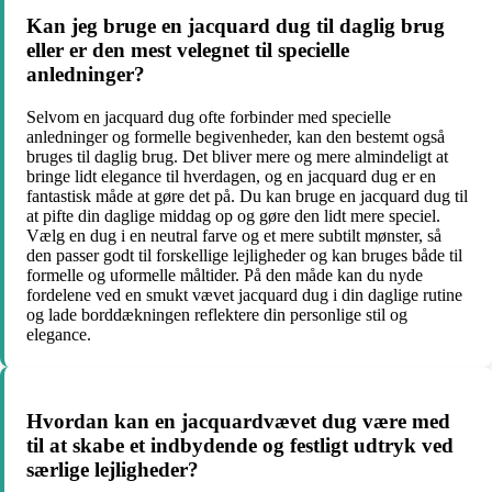
Kan jeg bruge en jacquard dug til daglig brug
eller er den mest velegnet til specielle
anledninger?
Selvom en jacquard dug ofte forbinder med specielle
anledninger og formelle begivenheder, kan den bestemt også
bruges til daglig brug. Det bliver mere og mere almindeligt at
bringe lidt elegance til hverdagen, og en jacquard dug er en
fantastisk måde at gøre det på. Du kan bruge en jacquard dug til
at pifte din daglige middag op og gøre den lidt mere speciel.
Vælg en dug i en neutral farve og et mere subtilt mønster, så
den passer godt til forskellige lejligheder og kan bruges både til
formelle og uformelle måltider. På den måde kan du nyde
fordelene ved en smukt vævet jacquard dug i din daglige rutine
og lade borddækningen reflektere din personlige stil og
elegance.
Hvordan kan en jacquardvævet dug være med
til at skabe et indbydende og festligt udtryk ved
særlige lejligheder?