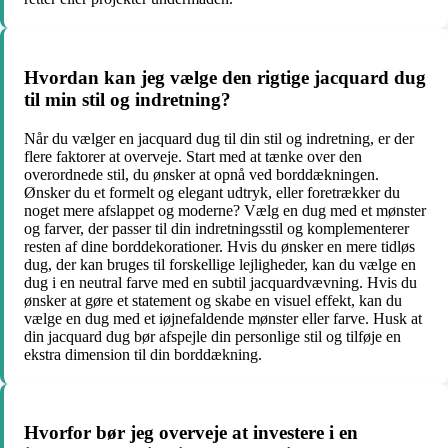
Hvordan kan jeg vælge den rigtige jacquard dug
til min stil og indretning?
Når du vælger en jacquard dug til din stil og indretning, er der
flere faktorer at overveje. Start med at tænke over den
overordnede stil, du ønsker at opnå ved borddækningen.
Ønsker du et formelt og elegant udtryk, eller foretrækker du
noget mere afslappet og moderne? Vælg en dug med et mønster
og farver, der passer til din indretningsstil og komplementerer
resten af dine borddekorationer. Hvis du ønsker en mere tidløs
dug, der kan bruges til forskellige lejligheder, kan du vælge en
dug i en neutral farve med en subtil jacquardvævning. Hvis du
ønsker at gøre et statement og skabe en visuel effekt, kan du
vælge en dug med et iøjnefaldende mønster eller farve. Husk at
din jacquard dug bør afspejle din personlige stil og tilføje en
ekstra dimension til din borddækning.
Hvorfor bør jeg overveje at investere i en