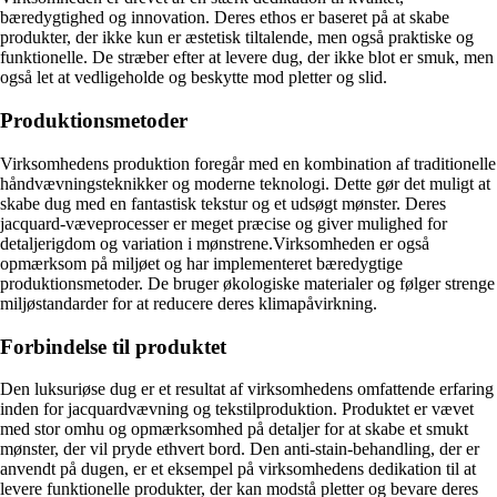
bæredygtighed og innovation. Deres ethos er baseret på at skabe
produkter, der ikke kun er æstetisk tiltalende, men også praktiske og
funktionelle. De stræber efter at levere dug, der ikke blot er smuk, men
også let at vedligeholde og beskytte mod pletter og slid.
Produktionsmetoder
Virksomhedens produktion foregår med en kombination af traditionelle
håndvævningsteknikker og moderne teknologi. Dette gør det muligt at
skabe dug med en fantastisk tekstur og et udsøgt mønster. Deres
jacquard-væveprocesser er meget præcise og giver mulighed for
detaljerigdom og variation i mønstrene.Virksomheden er også
opmærksom på miljøet og har implementeret bæredygtige
produktionsmetoder. De bruger økologiske materialer og følger strenge
miljøstandarder for at reducere deres klimapåvirkning.
Forbindelse til produktet
Den luksuriøse dug er et resultat af virksomhedens omfattende erfaring
inden for jacquardvævning og tekstilproduktion. Produktet er vævet
med stor omhu og opmærksomhed på detaljer for at skabe et smukt
mønster, der vil pryde ethvert bord. Den anti-stain-behandling, der er
anvendt på dugen, er et eksempel på virksomhedens dedikation til at
levere funktionelle produkter, der kan modstå pletter og bevare deres