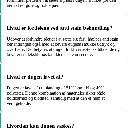
forhindrer pletterne i at sætte sig fast i dugen, hvilket gør den
nem at rengøre og holde pæn.
Hvad er fordelene ved anti stain behandling?
Udover at forhindre pletter i at sætte sig fast, hjælper anti stain
behandlingen også med at bevare dugens smukke udtryk og
overflade. Det betyder, at dugen forbliver æstetisk tiltalende og
bevarer sin tekstildugs karakteristiske udseende.
Hvad er dugen lavet af?
Dugen er lavet af en blanding af 51% bomuld og 49%
polyester. Denne kombination af materialer sikrer både
holdbarhed og blødhed, samtidig med at den er nem at
vedligeholde.
Hvordan kan dugen vaskes?