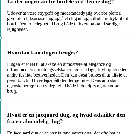
Er der nogen andre fordele ved denne dug?
Udover at være strygefri og modstandsdygtig overfor pletter,
giver den luksuriøse dug også et elegant og stilfuldt udtryk til dit
bord. Den er velegnet til brug både til hverdag og til særlige
lejligheder.
Hvordan kan dugen bruges?
Dugen er ideel til at skabe en atmosfære af elegance og
raffinement ved middagsselskaber, fødselsdage, bryllupper eller
andre festlige begivenheder. Den kan også bruges til at tilføje et
pænt touch til hverdagsmåltider derhjemme. Dens anti stain
egenskaber gør den velegnet til både indendørs og udendørs
brug.
Hvad er en jacquard dug, og hvad adskiller den
fra en almindelig dug?
En jacquard dug er en særlig type vævet dug, der ofte har et