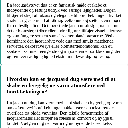
En jacquardvævet dug er en fantastisk måde at skabe et
indbydende og festligt udtryk ved særlige lejligheder. Dugen
tilføjer et strejf af luksus og elegance til borddækningen, hvilket
straks får gæsterne til at føle sig velkomne og sætter stemningen
for en festlig aften. Det mønstrede jacquard-design, uanset om
det er blomster, striber eller andre figurer, tilføjer visuel interesse
og kan fungere som en samtalestarter blandt gæsterne. Ved at
kombinere den jacquardvævede dug med smukt matchende
servietter, dekorative lys eller blomsterdekorationer, kan du
skabe en sammenhængende og imponerende borddækning, der
gør enhver særlig lejlighed ekstra mindeværdig og festlig.
Hvordan kan en jacquard dug være med til at
skabe en hyggelig og varm atmosfære ved
borddækningen?
En jacquard dug kan være med til at skabe en hyggelig og varm
atmosfære ved borddækningen takket være sin teksturerede
overflade og bløde vævning. Den taktile fornemmelse af
jacquardmaterialet tilføjer en følelse af komfort og hygge til
bordet. Vælg en dug i en varm og indbydende farve, f.eks.