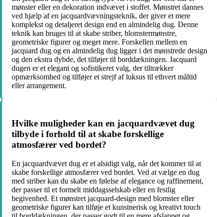
mønster eller en dekoration indvævet i stoffet. Mønstret dannes
ved hjælp af en jacquardvævningsteknik, der giver et mere
komplekst og detaljeret design end en almindelig dug. Denne
teknik kan bruges til at skabe striber, blomstermønstre,
geometriske figurer og meget mere. Forskellen mellem en
jacquard dug og en almindelig dug ligger i det mønstrede design
og den ekstra dybde, det tilføjer til borddækningen. Jacquard
dugen er et elegant og sofistikeret valg, der tiltrækker
opmærksomhed og tilføjer et strejf af luksus til ethvert måltid
eller arrangement.
Hvilke muligheder kan en jacquardvævet dug
tilbyde i forhold til at skabe forskellige
atmosfærer ved bordet?
En jacquardvævet dug er et alsidigt valg, når det kommer til at
skabe forskellige atmosfærer ved bordet. Ved at vælge en dug
med striber kan du skabe en følelse af elegance og raffinement,
der passer til et formelt middagsselskab eller en festlig
begivenhed. Et mønstret jacquard-design med blomster eller
geometriske figurer kan tilføje et kunstnerisk og kreativt touch
til borddækningen, der passer godt til en mere afslappet og