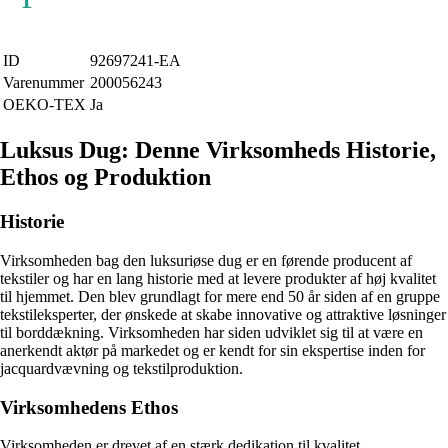
ID
92697241-EA
Varenummer
200056243
OEKO-TEX
Ja
Luksus Dug: Denne Virksomheds Historie,
Ethos og Produktion
Historie
Virksomheden bag den luksuriøse dug er en førende producent af
tekstiler og har en lang historie med at levere produkter af høj kvalitet
til hjemmet. Den blev grundlagt for mere end 50 år siden af en gruppe
tekstileksperter, der ønskede at skabe innovative og attraktive løsninger
til borddækning. Virksomheden har siden udviklet sig til at være en
anerkendt aktør på markedet og er kendt for sin ekspertise inden for
jacquardvævning og tekstilproduktion.
Virksomhedens Ethos
Virksomheden er drevet af en stærk dedikation til kvalitet,