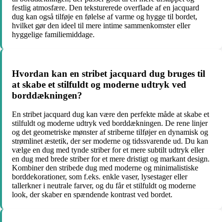
festlig atmosfære. Den teksturerede overflade af en jacquard
dug kan også tilføje en følelse af varme og hygge til bordet,
hvilket gør den ideel til mere intime sammenkomster eller
hyggelige familiemiddage.
Hvordan kan en stribet jacquard dug bruges til
at skabe et stilfuldt og moderne udtryk ved
borddækningen?
En stribet jacquard dug kan være den perfekte måde at skabe et
stilfuldt og moderne udtryk ved borddækningen. De rene linjer
og det geometriske mønster af striberne tilføjer en dynamisk og
strømlinet æstetik, der ser moderne og tidssvarende ud. Du kan
vælge en dug med tynde striber for et mere subtilt udtryk eller
en dug med brede striber for et mere dristigt og markant design.
Kombiner den stribede dug med moderne og minimalistiske
borddekorationer, som f.eks. enkle vaser, lysestager eller
tallerkner i neutrale farver, og du får et stilfuldt og moderne
look, der skaber en spændende kontrast ved bordet.