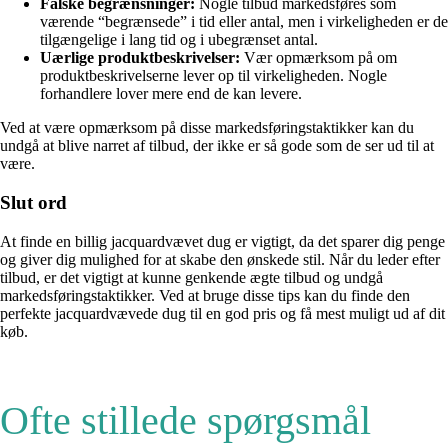
Falske begrænsninger:
Nogle tilbud markedsføres som
værende “begrænsede” i tid eller antal, men i virkeligheden er de
tilgængelige i lang tid og i ubegrænset antal.
Uærlige produktbeskrivelser:
Vær opmærksom på om
produktbeskrivelserne lever op til virkeligheden. Nogle
forhandlere lover mere end de kan levere.
Ved at være opmærksom på disse markedsføringstaktikker kan du
undgå at blive narret af tilbud, der ikke er så gode som de ser ud til at
være.
Slut ord
At finde en billig jacquardvævet dug er vigtigt, da det sparer dig penge
og giver dig mulighed for at skabe den ønskede stil. Når du leder efter
tilbud, er det vigtigt at kunne genkende ægte tilbud og undgå
markedsføringstaktikker. Ved at bruge disse tips kan du finde den
perfekte jacquardvævede dug til en god pris og få mest muligt ud af dit
køb.
Ofte stillede spørgsmål