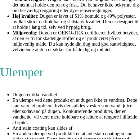
det nemt at holde den ren og frisk. Du behøver ikke bekymre dig
om besværlig rengøring eller dyre renseriregninger.
Høj kvalitet
: Dugen er lavet af 51% bomuld og 49% polyester,
hvilket sikrer en holdbar og slidstærk kvalitet. Den er designet til
at holde i lang tid, selv ved hyppig brug.
Miljøvenlig
: Dugen er OEKO-TEX certificeret, hvilket betyder,
at den er fri for skadelige stoffer og er produceret på en
miljøvenlig måde. Du kan nyde din dug med god samvittighed,
velvidende at den er sikker for både dig og miljøet.
Ulemper
Dugen er ikke vandtæt
En ulempe ved dette produkt er, at dugen ikke er vandtæt. Dette
kan være et problem, hvis der spildes væsker som vand, juice
eller sodavand på dugen. Konkurrerende produkter, der er
vandtætte, vil være mere holdbare og lettere at rengøre i tilfælde
af spild.
Anti stain coating kan slides af
En anden ulempe ved produktet er, at anti stain coatingen kan