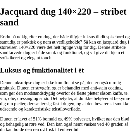
Jacquard dug 140×220 – stribet
sand
Er du på udkig efter en dug, der både tilføjer luksus til dit spisebord og
samtidig er praktisk og nem at vedligeholde? Så kan en jacquard dug i
størrelsen 140×220 være det helt rigtige valg for dig. Denne stribede
sandfarvede dug er både smuk og funktionel, og vil give dit hjem et
sofistikeret og elegant touch.
Luksus og funktionalitet i ét
Denne luksuriøse dug er ikke kun flot at se på, den er også utrolig
praktisk. Dugen er strygefri og er behandlet med anti-stain coating,
som gør den modstandsdygtig overfor de fleste pletter såsom kaffe, te,
vin, olie, dressing og smør. Det betyder, at du ikke behøver at bekymre
dig om pletter, der sætter sig fast i dugen, og at den bevarer sit smukke
udseende og karakteristiske tekstiloverflade.
Dugen er lavet af 51% bomuld og 49% polyester, hvilket gør den blød
og behagelig at røre ved. Den kan også nemt vaskes ved 40 grader, så
du kan holde den ren og frisk til enhver tid.