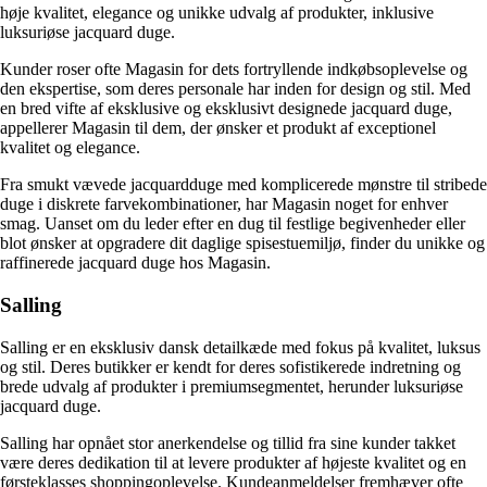
høje kvalitet, elegance og unikke udvalg af produkter, inklusive
luksuriøse jacquard duge.
Kunder roser ofte Magasin for dets fortryllende indkøbsoplevelse og
den ekspertise, som deres personale har inden for design og stil. Med
en bred vifte af eksklusive og eksklusivt designede jacquard duge,
appellerer Magasin til dem, der ønsker et produkt af exceptionel
kvalitet og elegance.
Fra smukt vævede jacquardduge med komplicerede mønstre til stribede
duge i diskrete farvekombinationer, har Magasin noget for enhver
smag. Uanset om du leder efter en dug til festlige begivenheder eller
blot ønsker at opgradere dit daglige spisestuemiljø, finder du unikke og
raffinerede jacquard duge hos Magasin.
Salling
Salling er en eksklusiv dansk detailkæde med fokus på kvalitet, luksus
og stil. Deres butikker er kendt for deres sofistikerede indretning og
brede udvalg af produkter i premiumsegmentet, herunder luksuriøse
jacquard duge.
Salling har opnået stor anerkendelse og tillid fra sine kunder takket
være deres dedikation til at levere produkter af højeste kvalitet og en
førsteklasses shoppingoplevelse. Kundeanmeldelser fremhæver ofte