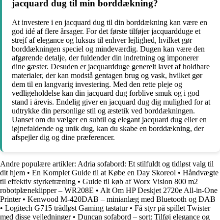
jacquard dug til min borddækning?
At investere i en jacquard dug til din borddækning kan være en
god idé af flere årsager. For det første tilføjer jacquardduge et
strejf af elegance og luksus til enhver lejlighed, hvilket gør
borddækningen speciel og mindeværdig. Dugen kan være den
afgørende detalje, der fuldender din indretning og imponerer
dine gæster. Desuden er jacquardduge generelt lavet af holdbare
materialer, der kan modstå gentagen brug og vask, hvilket gør
dem til en langvarig investering. Med den rette pleje og
vedligeholdelse kan din jacquard dug forblive smuk og i god
stand i årevis. Endelig giver en jacquard dug dig mulighed for at
udtrykke din personlige stil og æstetik ved borddækningen.
Uanset om du vælger en subtil og elegant jacquard dug eller en
iøjnefaldende og unik dug, kan du skabe en borddækning, der
afspejler dig og dine præferencer.
Andre populære artikler:
Adria sofabord: Et stilfuldt og tidløst valg til
dit hjem
•
En Komplet Guide til at Købe en Day Skoreol
•
Håndvægte
til effektiv styrketræning
•
Guide til køb af Worx Vision 800 m2
robotplæneklipper – WR208E
•
Alt Om HP Deskjet 2720e All-in-One
Printer
•
Kenwood M-420DAB – minianlæg med Bluetooth og DAB
•
Logitech G715 trådløst Gaming tastatur
•
Få styr på spillet Twister
med disse vejledninger
•
Duncan sofabord – sort: Tilføj elegance og