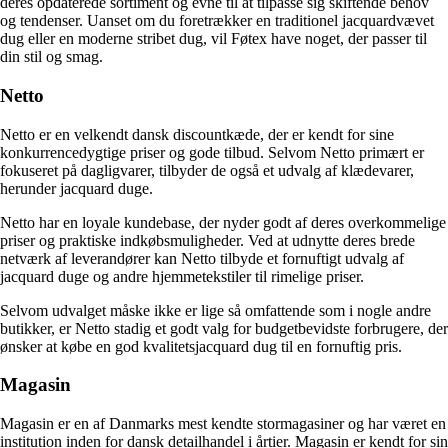
deres opdaterede sortiment og evne til at tilpasse sig skiftende behov
og tendenser. Uanset om du foretrækker en traditionel jacquardvævet
dug eller en moderne stribet dug, vil Føtex have noget, der passer til
din stil og smag.
Netto
Netto er en velkendt dansk discountkæde, der er kendt for sine
konkurrencedygtige priser og gode tilbud. Selvom Netto primært er
fokuseret på dagligvarer, tilbyder de også et udvalg af klædevarer,
herunder jacquard duge.
Netto har en loyale kundebase, der nyder godt af deres overkommelige
priser og praktiske indkøbsmuligheder. Ved at udnytte deres brede
netværk af leverandører kan Netto tilbyde et fornuftigt udvalg af
jacquard duge og andre hjemmetekstiler til rimelige priser.
Selvom udvalget måske ikke er lige så omfattende som i nogle andre
butikker, er Netto stadig et godt valg for budgetbevidste forbrugere, der
ønsker at købe en god kvalitetsjacquard dug til en fornuftig pris.
Magasin
Magasin er en af Danmarks mest kendte stormagasiner og har været en
institution inden for dansk detailhandel i årtier. Magasin er kendt for sin