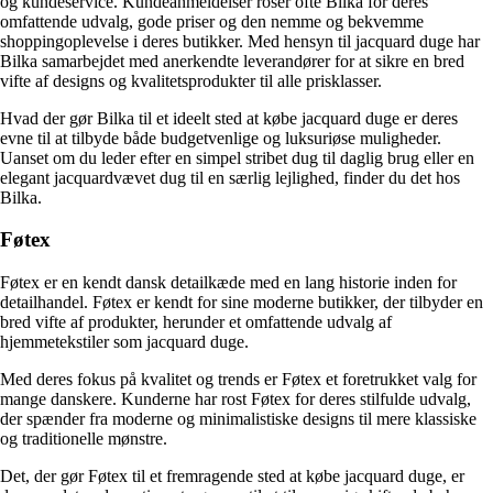
og kundeservice. Kundeanmeldelser roser ofte Bilka for deres
omfattende udvalg, gode priser og den nemme og bekvemme
shoppingoplevelse i deres butikker. Med hensyn til jacquard duge har
Bilka samarbejdet med anerkendte leverandører for at sikre en bred
vifte af designs og kvalitetsprodukter til alle prisklasser.
Hvad der gør Bilka til et ideelt sted at købe jacquard duge er deres
evne til at tilbyde både budgetvenlige og luksuriøse muligheder.
Uanset om du leder efter en simpel stribet dug til daglig brug eller en
elegant jacquardvævet dug til en særlig lejlighed, finder du det hos
Bilka.
Føtex
Føtex er en kendt dansk detailkæde med en lang historie inden for
detailhandel. Føtex er kendt for sine moderne butikker, der tilbyder en
bred vifte af produkter, herunder et omfattende udvalg af
hjemmetekstiler som jacquard duge.
Med deres fokus på kvalitet og trends er Føtex et foretrukket valg for
mange danskere. Kunderne har rost Føtex for deres stilfulde udvalg,
der spænder fra moderne og minimalistiske designs til mere klassiske
og traditionelle mønstre.
Det, der gør Føtex til et fremragende sted at købe jacquard duge, er