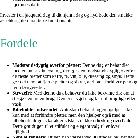
hjemmestilarter
Investér i en jacquard dug til dit hjem i dag og nyd både den smukke
æstetik og den praktiske funktionalitet.
Fordele
Modstandsdygtig overfor pletter
: Denne dug er behandlet
med en anti-stain coating, der gør den modstandsdygtig overfor
de fleste pletter som kaffe, te, vin, olie, dressing og smør. Dette
gør det nemt at fjerne pletter og sikrer, at dugen forbliver pæn og
ren i længere tid.
Strygefri
: Med denne dug behøver du ikke bekymre dig om at
stryge den inden brug. Den er strygefri og klar til brug lige efter
vask.
Bibeholder udseendet
: Anti-stain behandlingen hjælper ikke
kun med at forhindre pletter, men den hjælper også med at
bibeholde dugens karakteristiske smukke udtryk og overflade.
Dette gør dugen til et stilfuldt og elegant valg til enhver
lejlighed.
Nem at rengøre
: Dugen kan vaskes ved 40 grader, hvilket gør