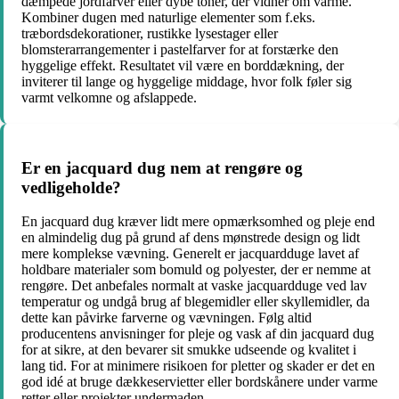
dæmpede jordfarver eller dybe toner, der vidner om varme.
Kombiner dugen med naturlige elementer som f.eks.
træbordsdekorationer, rustikke lysestager eller
blomsterarrangementer i pastelfarver for at forstærke den
hyggelige effekt. Resultatet vil være en borddækning, der
inviterer til lange og hyggelige middage, hvor folk føler sig
varmt velkomne og afslappede.
Er en jacquard dug nem at rengøre og
vedligeholde?
En jacquard dug kræver lidt mere opmærksomhed og pleje end
en almindelig dug på grund af dens mønstrede design og lidt
mere komplekse vævning. Generelt er jacquardduge lavet af
holdbare materialer som bomuld og polyester, der er nemme at
rengøre. Det anbefales normalt at vaske jacquardduge ved lav
temperatur og undgå brug af blegemidler eller skyllemidler, da
dette kan påvirke farverne og vævningen. Følg altid
producentens anvisninger for pleje og vask af din jacquard dug
for at sikre, at den bevarer sit smukke udseende og kvalitet i
lang tid. For at minimere risikoen for pletter og skader er det en
god idé at bruge dækkeservietter eller bordskånere under varme
retter eller projekter undermaden.