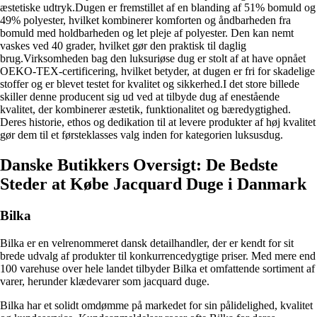
æstetiske udtryk.Dugen er fremstillet af en blanding af 51% bomuld og
49% polyester, hvilket kombinerer komforten og åndbarheden fra
bomuld med holdbarheden og let pleje af polyester. Den kan nemt
vaskes ved 40 grader, hvilket gør den praktisk til daglig
brug.Virksomheden bag den luksuriøse dug er stolt af at have opnået
OEKO-TEX-certificering, hvilket betyder, at dugen er fri for skadelige
stoffer og er blevet testet for kvalitet og sikkerhed.I det store billede
skiller denne producent sig ud ved at tilbyde dug af enestående
kvalitet, der kombinerer æstetik, funktionalitet og bæredygtighed.
Deres historie, ethos og dedikation til at levere produkter af høj kvalitet
gør dem til et førsteklasses valg inden for kategorien luksusdug.
Danske Butikkers Oversigt: De Bedste
Steder at Købe Jacquard Duge i Danmark
Bilka
Bilka er en velrenommeret dansk detailhandler, der er kendt for sit
brede udvalg af produkter til konkurrencedygtige priser. Med mere end
100 varehuse over hele landet tilbyder Bilka et omfattende sortiment af
varer, herunder klædevarer som jacquard duge.
Bilka har et solidt omdømme på markedet for sin pålidelighed, kvalitet