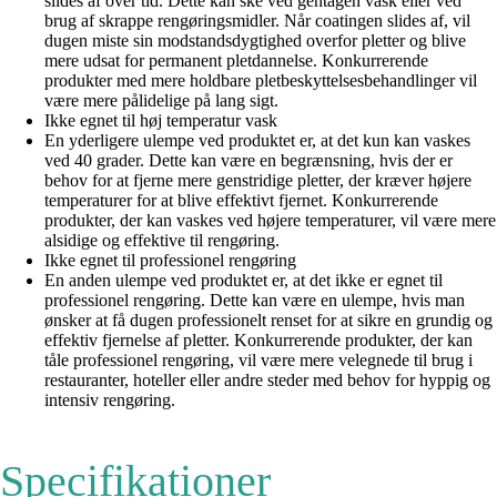
slides af over tid. Dette kan ske ved gentagen vask eller ved
brug af skrappe rengøringsmidler. Når coatingen slides af, vil
dugen miste sin modstandsdygtighed overfor pletter og blive
mere udsat for permanent pletdannelse. Konkurrerende
produkter med mere holdbare pletbeskyttelsesbehandlinger vil
være mere pålidelige på lang sigt.
Ikke egnet til høj temperatur vask
En yderligere ulempe ved produktet er, at det kun kan vaskes
ved 40 grader. Dette kan være en begrænsning, hvis der er
behov for at fjerne mere genstridige pletter, der kræver højere
temperaturer for at blive effektivt fjernet. Konkurrerende
produkter, der kan vaskes ved højere temperaturer, vil være mere
alsidige og effektive til rengøring.
Ikke egnet til professionel rengøring
En anden ulempe ved produktet er, at det ikke er egnet til
professionel rengøring. Dette kan være en ulempe, hvis man
ønsker at få dugen professionelt renset for at sikre en grundig og
effektiv fjernelse af pletter. Konkurrerende produkter, der kan
tåle professionel rengøring, vil være mere velegnede til brug i
restauranter, hoteller eller andre steder med behov for hyppig og
intensiv rengøring.
Specifikationer