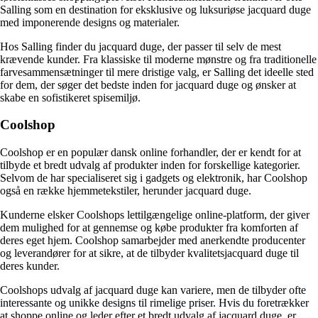
Salling som en destination for eksklusive og luksuriøse jacquard duge
med imponerende designs og materialer.
Hos Salling finder du jacquard duge, der passer til selv de mest
krævende kunder. Fra klassiske til moderne mønstre og fra traditionelle
farvesammensætninger til mere dristige valg, er Salling det ideelle sted
for dem, der søger det bedste inden for jacquard duge og ønsker at
skabe en sofistikeret spisemiljø.
Coolshop
Coolshop er en populær dansk online forhandler, der er kendt for at
tilbyde et bredt udvalg af produkter inden for forskellige kategorier.
Selvom de har specialiseret sig i gadgets og elektronik, har Coolshop
også en række hjemmetekstiler, herunder jacquard duge.
Kunderne elsker Coolshops lettilgængelige online-platform, der giver
dem mulighed for at gennemse og købe produkter fra komforten af
deres eget hjem. Coolshop samarbejder med anerkendte producenter
og leverandører for at sikre, at de tilbyder kvalitetsjacquard duge til
deres kunder.
Coolshops udvalg af jacquard duge kan variere, men de tilbyder ofte
interessante og unikke designs til rimelige priser. Hvis du foretrækker
at shoppe online og leder efter et bredt udvalg af jacquard duge, er