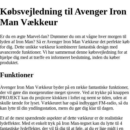
Købsvejledning til Avenger Iron
Man Vækkeur
Er du en ægte Marvel-fan? Drømmer du om at vågne hver morgen til
lyden af Iron Man? Så er Avenger Iron Man Vækkeur det perfekte køb
for dig. Dette unikke vækkeur kombinerer fantastisk design med
avancerede funktioner. Vi har sammensat denne købsvejledning for at
hjælpe dig med at træffe en informeret beslutning, inden du køber
produktet.
Funktioner
Avenger Iron Man Vækkeur byder på en række fantastiske funktioner,
der vil gøre din morgenrutine meget sjovere. Ved at trykke på knappen
PROJEKT kan du projicere klokken i loftet og nemt se tiden, uden at
skulle tænde for lyset. Vækkeuret har også indbygget FM-radio, så du
kan lytte til din yndlingsstation, mens du gør dig klar til dagen.
Et af de mest spændende aspekter af dette vækkeur er de realistiske
lydeffekter. Med et enkelt tryk på Iron Man-tegnet kan du lytte til 4
fantastiske lydeffekter, der vil få dig til at føle, at du er lige midt i en