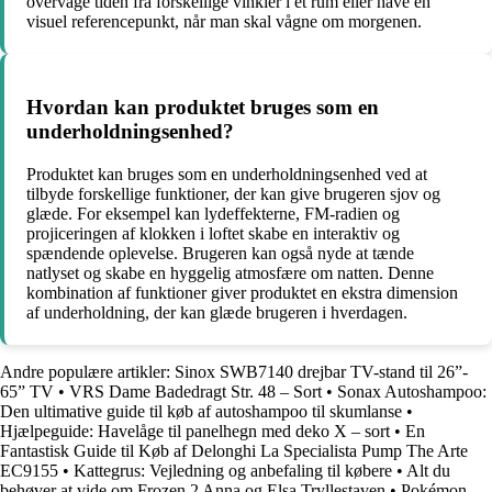
overvåge tiden fra forskellige vinkler i et rum eller have en
visuel referencepunkt, når man skal vågne om morgenen.
Hvordan kan produktet bruges som en
underholdningsenhed?
Produktet kan bruges som en underholdningsenhed ved at
tilbyde forskellige funktioner, der kan give brugeren sjov og
glæde. For eksempel kan lydeffekterne, FM-radien og
projiceringen af klokken i loftet skabe en interaktiv og
spændende oplevelse. Brugeren kan også nyde at tænde
natlyset og skabe en hyggelig atmosfære om natten. Denne
kombination af funktioner giver produktet en ekstra dimension
af underholdning, der kan glæde brugeren i hverdagen.
Andre populære artikler:
Sinox SWB7140 drejbar TV-stand til 26”-
65” TV
•
VRS Dame Badedragt Str. 48 – Sort
•
Sonax Autoshampoo:
Den ultimative guide til køb af autoshampoo til skumlanse
•
Hjælpeguide: Havelåge til panelhegn med deko X – sort
•
En
Fantastisk Guide til Køb af Delonghi La Specialista Pump The Arte
EC9155
•
Kattegrus: Vejledning og anbefaling til købere
•
Alt du
behøver at vide om Frozen 2 Anna og Elsa Tryllestaven
•
Pokémon