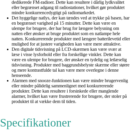
dedikerede FM-radioer. Dette kan resultere i dårlig lydkvalitet
eller begrænset adgang til radiostationer, hvilket gør produktet
mindre konkurrencedygtigt på radiomarkedet.
Det hyggelige natlys, der kan tændes ved at trykke på basen, har
en begrænset varighed på 15 minutter. Dette kan være en
ulempe for brugere, der har brug for længere belysning om
natten eller ønsker at bruge produktet som en natlampe hele
natten. Konkurrerende produkter med længere batterilevetid eller
mulighed for at justere varigheden kan være mere attraktive.
Den digitale tidsvisning på LCD-skærmen kan være svær at
læse i visse lysforhold eller fra forskellige vinkler. Dette kan
være en ulempe for brugere, der ønsker en tydelig og letlæselig
tidsvisning. Produkter med baggrundsbelyste skærme eller større
og mere kontrastfulde tal kan være mere overlegne i denne
henseende.
Alarmen med snooze-funktionen kan være mindre brugervenlig
eller mindre pålidelig sammenlignet med konkurrerende
produkter. Dette kan resultere i forsinkede eller manglende
alarmer, hvilket kan være frustrerende for brugere, der stoler på
produktet til at vække dem til tiden.
Specifikationer