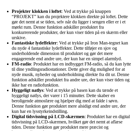
Projekter klokken i loftet
: Ved at trykke på knappen
“PROJEKT” kan du projektere klokken direkte på loftet. Dette
gør det nemt at se tiden, selv når du ligger i sengen eller er i et
mørkt rum. Denne funktion adskiller produktet fra
konkurrerende produkter, der kun viser tiden på en skærm eller
urskive.
Fantastiske lydeffekter
: Ved at trykke på Iron Man-tegnet kan
du nyde 4 fantastiske lydeffekter. Dette tilføjer en sjov og
underholdende dimension til produktet og gør det mere
engagerende end andre ure, der kun har en simpel alarmlyd.
FM-radio
: Produktet har en indbygget FM-radio, så du kan lytte
til dine yndlingsradiostationer. Dette giver dig mulighed for at
nyde musik, nyheder og underholdning direkte fra dit ur. Denne
funktion adskiller produktet fra andre ure, der kun viser tiden og
ikke har en radiofunktion.
Hyggeligt natlys
: Ved at trykke på basen kan du tænde et
hyggeligt natlys, der varer i 15 minutter. Dette skaber en
beroligende atmosfære og hjælper dig med at falde i søvn.
Denne funktion gør produktet mere alsidigt end andre ure, der
kun har en lysstyrkeindstilling.
Digital tidsvisning på LCD-skærmen
: Produktet har en digital
tidsvisning på LCD-skærmen, hvilket gør det nemt at aflæse
tiden. Denne funktion gør produktet mere præcist og