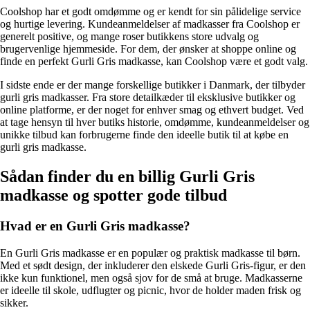
Coolshop har et godt omdømme og er kendt for sin pålidelige service
og hurtige levering. Kundeanmeldelser af madkasser fra Coolshop er
generelt positive, og mange roser butikkens store udvalg og
brugervenlige hjemmeside. For dem, der ønsker at shoppe online og
finde en perfekt Gurli Gris madkasse, kan Coolshop være et godt valg.
I sidste ende er der mange forskellige butikker i Danmark, der tilbyder
gurli gris madkasser. Fra store detailkæder til eksklusive butikker og
online platforme, er der noget for enhver smag og ethvert budget. Ved
at tage hensyn til hver butiks historie, omdømme, kundeanmeldelser og
unikke tilbud kan forbrugerne finde den ideelle butik til at købe en
gurli gris madkasse.
Sådan finder du en billig Gurli Gris
madkasse og spotter gode tilbud
Hvad er en Gurli Gris madkasse?
En Gurli Gris madkasse er en populær og praktisk madkasse til børn.
Med et sødt design, der inkluderer den elskede Gurli Gris-figur, er den
ikke kun funktionel, men også sjov for de små at bruge. Madkasserne
er ideelle til skole, udflugter og picnic, hvor de holder maden frisk og
sikker.