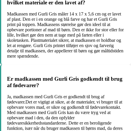
hvilket materiale er den lavet af?
Madkassen med Gurli Gris måler 14 x 17 x 5,6 cm og er lavet
af plast. Den er i en orange og blå farve og har et Gurli Gris
print på toppen. Madkassens størrelse gør den ideel til at
opbevare portioner af mad til børn. Den er ikke for stor eller for
lille, hvilket gør den nem at tage med på farten eller i
skoletasken. Plastmaterialet sikrer, at madkassen er holdbar og
let at rengøre. Gurli Gris printet tilføjer en sjov og farverig
detalje til madkassen, der appellerer til børn og gør måltidstiden
mere spændende.
Er madkassen med Gurli Gris godkendt til brug
af fødevarer?
Ja, madkassen med Gurli Gris er godkendt til brug af
fødevarer.Det er vigtigt at sikre, at de materialer, vi bruger til at
opbevare vores mad, er sikre og godkendt til fødevarekontakt.
Med madkassen med Gurli Gris kan du være tryg ved at
opbevare mad i den, da den opfylder
fødevaresikkerhedsstandarderne. Dette er en beroligende
funktion, især når du bruger madkassen til børns mad, da deres