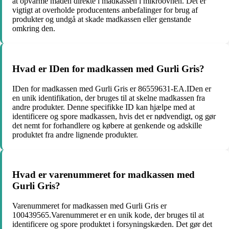
at opvarme maden direkte i madkassen i mikroovnen. Det er
vigtigt at overholde producentens anbefalinger for brug af
produkter og undgå at skade madkassen eller genstande
omkring den.
Hvad er IDen for madkassen med Gurli Gris?
IDen for madkassen med Gurli Gris er 86559631-EA.IDen er
en unik identifikation, der bruges til at skelne madkassen fra
andre produkter. Denne specifikke ID kan hjælpe med at
identificere og spore madkassen, hvis det er nødvendigt, og gør
det nemt for forhandlere og købere at genkende og adskille
produktet fra andre lignende produkter.
Hvad er varenummeret for madkassen med
Gurli Gris?
Varenummeret for madkassen med Gurli Gris er
100439565.Varenummeret er en unik kode, der bruges til at
identificere og spore produktet i forsyningskæden. Det gør det