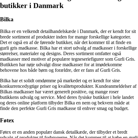
butikker i Danmark
Bilka
Bilka er en velkendt detailhandelskæde i Danmark, der er kendt for sit
brede sortiment af produkter inden for mange forskellige kategorier.
Det er også en af de førende butikker, når det kommer til at finde en
gurli gris madkasse. Bilka har et stort udvalg af madkasser i forskellige
størrelser, materialer og designs. Deres sortiment omfatter også
madkasser med motiver af populære tegneseriefigurer som Gurli Gris.
Butikken har nøje udvalgt disse madkasser for at imødekomme
behovene hos både børn og forældre, der er fans af Gurli Gris.
Bilka har et solidt omdømme på markedet og er kendt for sine
konkurrencedygtige priser og kvalitetsprodukter. Kundeanmeldelser af
Bilkas madkasser har været generelt positive, og mange roser
butikkens udvalg og service. Med deres fysiske butikker i hele landet
og deres online platform tilbyder Bilka en nem og bekvem måde at
finde den perfekte Gurli Gris madkasse til enhver smag og budget.
Føtex
Føtex er en anden populær dansk detailkæde, der tilbyder et bredt
udvalg af produkter til forbrugerne. Når det kommer til at købe en gurli