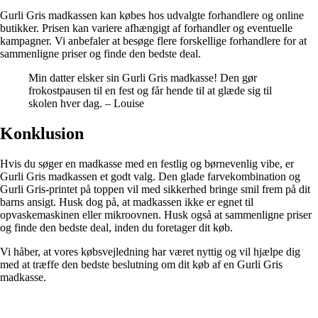
Gurli Gris madkassen kan købes hos udvalgte forhandlere og online
butikker. Prisen kan variere afhængigt af forhandler og eventuelle
kampagner. Vi anbefaler at besøge flere forskellige forhandlere for at
sammenligne priser og finde den bedste deal.
Min datter elsker sin Gurli Gris madkasse! Den gør
frokostpausen til en fest og får hende til at glæde sig til
skolen hver dag. – Louise
Konklusion
Hvis du søger en madkasse med en festlig og børnevenlig vibe, er
Gurli Gris madkassen et godt valg. Den glade farvekombination og
Gurli Gris-printet på toppen vil med sikkerhed bringe smil frem på dit
barns ansigt. Husk dog på, at madkassen ikke er egnet til
opvaskemaskinen eller mikroovnen. Husk også at sammenligne priser
og finde den bedste deal, inden du foretager dit køb.
Vi håber, at vores købsvejledning har været nyttig og vil hjælpe dig
med at træffe den bedste beslutning om dit køb af en Gurli Gris
madkasse.