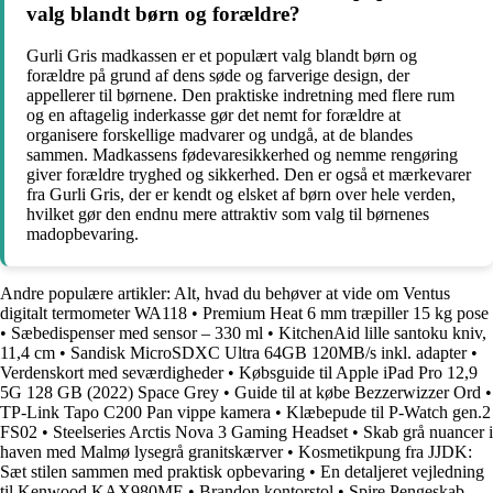
valg blandt børn og forældre?
Gurli Gris madkassen er et populært valg blandt børn og
forældre på grund af dens søde og farverige design, der
appellerer til børnene. Den praktiske indretning med flere rum
og en aftagelig inderkasse gør det nemt for forældre at
organisere forskellige madvarer og undgå, at de blandes
sammen. Madkassens fødevaresikkerhed og nemme rengøring
giver forældre tryghed og sikkerhed. Den er også et mærkevarer
fra Gurli Gris, der er kendt og elsket af børn over hele verden,
hvilket gør den endnu mere attraktiv som valg til børnenes
madopbevaring.
Andre populære artikler:
Alt, hvad du behøver at vide om Ventus
digitalt termometer WA118
•
Premium Heat 6 mm træpiller 15 kg pose
•
Sæbedispenser med sensor – 330 ml
•
KitchenAid lille santoku kniv,
11,4 cm
•
Sandisk MicroSDXC Ultra 64GB 120MB/s inkl. adapter
•
Verdenskort med seværdigheder
•
Købsguide til Apple iPad Pro 12,9
5G 128 GB (2022) Space Grey
•
Guide til at købe Bezzerwizzer Ord
•
TP-Link Tapo C200 Pan vippe kamera
•
Klæbepude til P-Watch gen.2
FS02
•
Steelseries Arctis Nova 3 Gaming Headset
•
Skab grå nuancer i
haven med Malmø lysegrå granitskærver
•
Kosmetikpung fra JJDK:
Sæt stilen sammen med praktisk opbevaring
•
En detaljeret vejledning
til Kenwood KAX980ME
•
Brandon kontorstol
•
Spire Pengeskab –