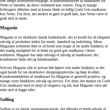
ofte meget konkurrencedygtige. Kundeanmeldelser af madkasser fra
Netto er blandet, da deres sortiment kan variere. Dog er mange
forbrugere tilfredse med at kunne finde en billig Gurli Gris madkasse
hos Netto. For dem, der ønsker at gøre et godt køb, kan Netto være et
godt sted at starte.
Magasin
Magasin er en eksklusiv dansk butikskæde, der er kendt for sit elegante
udvalg af produkter inden for mode, skønhed og indretning. Mens
Magasins sortiment ikke er så bredt som nogle af de andre butikker, er
der stadig mulighed for at finde en gurli gris madkasse i deres
sortiment. Magasin har nøje udvalgt et udvalg af madkasser, der
kombinerer både stil og funktionalitet.
Selvom Magasin ofte er prissat lidt højere end andre butikker, er det
også kendt for sin eksklusive shoppingoplevelse og høje kvalitet.
Kundeanmeldelser af madkasser fra Magasin er generelt positive, og
mange roser butikkens udvalg og service. For dem, der ønsker en Gurli
Gris madkasse med et strejf af elegance og stil, kan Magasin være det
rette sted at kigge efter.
Salling
Salling er en dansk stormagasin-kæde, der tilbyder et bredt udvalg af