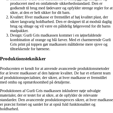
produceret med en omfattende sikkerhedsstandard. Den er
godkendt til brug med fødevarer og opfylder strenge regler for at
sikre, at den er helt sikker for dit barn.
Kvalitet: Hver madkasse er fremstillet af høj kvalitet plast, der
sikrer langvarig holdbarhed. Den er designet til at modstå daglig
brug og slitage og vil være en pålidelig følgesvend for dit barns
madpakker.
Design: Gurli Gris madkassen kommer i en iøjnefaldende
kombination af orange og blå farver. Med et charmerende Gurli
Gris print på toppen gør madkassen måltiderne mere sjove og
tiltrækkende for børnene.
Produktionsteknikker
Producenten er kendt for at anvende avancerede produktionsmetoder
for at levere madkasser af den højeste kvalitet. De har et erfarent team
af produktionsspecialister, der sikrer, at hver madkasse er fremstillet
med omhu og opmærksomhed på detaljerne.
Produktionen af Gurli Gris madkassen inkluderer nøje udvalgte
materialer, der er testet for at sikre, at de opfylder de relevante
standarder. Den avancerede produktionsproces sikrer, at hver madkasse
er præcist formet og samlet for at opnå fuld funktionalitet og
holdbarhed.