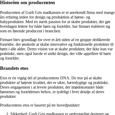
Historien om producenten
Producenten af Gurli Gris madkassen er et anerkendt firma med mange
års erfaring inden for design og produktion af børne- og
babyprodukter. Med en stærk passion for at skabe produkter, der gør
hverdagen lettere for både børn og forældre, har firmaet etableret sig
som en førende producent i branchen.
Firmaet blev grundlagt for over et årti siden af en gruppe dedikerede
forældre, der ønskede at skabe innovative og funktionelle produkter til
børn i alle aldre. Deres vision var at skabe produkter, der ikke kun var
praktiske, men også havde et unikt design, der ville appellere til børn
og forældre.
Brandets etos
Etos er en vigtig del af producentens DNA. De tror på at skabe
produkter af højeste kvalitet, der er sikre, bæredygtige og praktiske.
Deres engagement i at levere produkter, der imødekommer både
børnenes og forældrenes behov, er tydeligt i hver detalje af deres
produkter.
Producentens etos er baseret på tre hovedpunkter:
Sikkerhed: Gurli Gris madkassen er omhyggeligt designet og