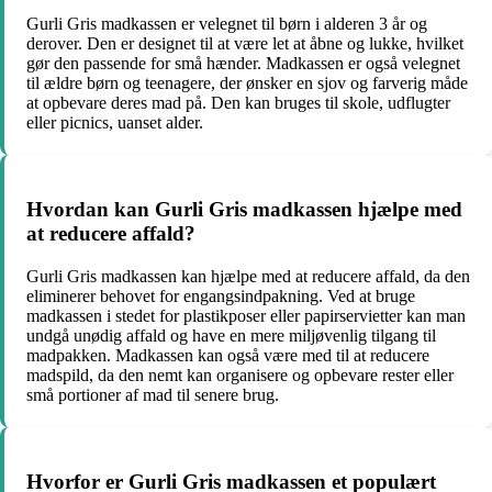
Gurli Gris madkassen er velegnet til børn i alderen 3 år og
derover. Den er designet til at være let at åbne og lukke, hvilket
gør den passende for små hænder. Madkassen er også velegnet
til ældre børn og teenagere, der ønsker en sjov og farverig måde
at opbevare deres mad på. Den kan bruges til skole, udflugter
eller picnics, uanset alder.
Hvordan kan Gurli Gris madkassen hjælpe med
at reducere affald?
Gurli Gris madkassen kan hjælpe med at reducere affald, da den
eliminerer behovet for engangsindpakning. Ved at bruge
madkassen i stedet for plastikposer eller papirservietter kan man
undgå unødig affald og have en mere miljøvenlig tilgang til
madpakken. Madkassen kan også være med til at reducere
madspild, da den nemt kan organisere og opbevare rester eller
små portioner af mad til senere brug.
Hvorfor er Gurli Gris madkassen et populært