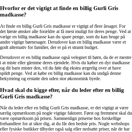
Hvorfor er det vigtigt at finde en billig Gurli Gris
madkasse?
At finde en billig Gurli Gris madkasse er vigtigt af flere årsager. For
det første ønsker alle forældre at få mest muligt for deres penge. Ved at
vælge en billig madkasse kan du spare penge, som du kan bruge på
andre vigtige børnesager. Derudover kan en billig madkasse være et
godt alternativ for familier, der er på et stramt budget.
Derudover er en billig madkasse også velegnet til børn, da de er mestre
i at miste eller glemme deres ejendele. Hvis du køber en dyr madkasse
og dit barn mister den, vil du føle dig ekstra ærgerlig over at have
spildt penge. Ved at købe en billig madkasse kan du undgå denne
bekymring og erstatte den uden stor økonomisk byrde.
Hvad skal du kigge efter, når du leder efter en billig
Gurli Gris madkasse?
Når du leder efter en billig Gurli Gris madkasse, er det vigtigt at være
særlig opmærksom på nogle vigtige faktorer. Først og fremmest skal du
være opmærksom på prisen. Sammenlign priserne hos forskellige
forhandlere for at sikre dig, at du får den bedste pris. Nogle webshops
eller fysiske butikker tilbyder også salg eller nedsatte priser, når de har