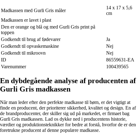
14 x 17 x 5,6
Madkassen med Gurli Gris måler
cm
Madkassen er lavet i plast
Den er orange og blå og med Gurli Gris print på
toppen
Godkendt til brug af fødevarer
Ja
Godkendt til opvaskemaskine
Nej
Godkendt til mikroovn
Nej
ID
86559631-EA
Varenummer
100439565
En dybdegående analyse af producenten af
Gurli Gris madkassen
Når man leder efter den perfekte madkasse til børn, er det vigtigt at
finde en producent, der prioriterer sikkerhed, kvalitet og design. En af
de brandproducenter, der skiller sig ud på markedet, er firmaet bag
Gurli Gris madkassen. Lad os dykke ned i producentens historie,
værdier og produktionsteknikker for bedre at forstå, hvorfor de er den
foretrukne producent af denne populære madkasse.