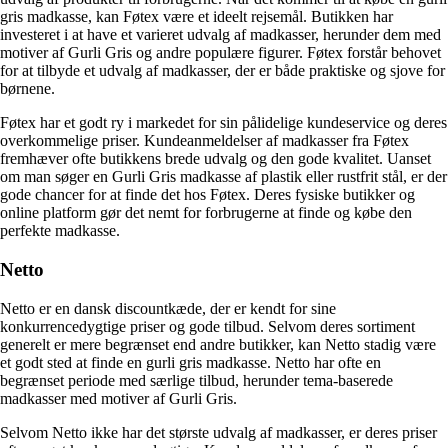
gris madkasse, kan Føtex være et ideelt rejsemål. Butikken har
investeret i at have et varieret udvalg af madkasser, herunder dem med
motiver af Gurli Gris og andre populære figurer. Føtex forstår behovet
for at tilbyde et udvalg af madkasser, der er både praktiske og sjove for
børnene.
Føtex har et godt ry i markedet for sin pålidelige kundeservice og deres
overkommelige priser. Kundeanmeldelser af madkasser fra Føtex
fremhæver ofte butikkens brede udvalg og den gode kvalitet. Uanset
om man søger en Gurli Gris madkasse af plastik eller rustfrit stål, er der
gode chancer for at finde det hos Føtex. Deres fysiske butikker og
online platform gør det nemt for forbrugerne at finde og købe den
perfekte madkasse.
Netto
Netto er en dansk discountkæde, der er kendt for sine
konkurrencedygtige priser og gode tilbud. Selvom deres sortiment
generelt er mere begrænset end andre butikker, kan Netto stadig være
et godt sted at finde en gurli gris madkasse. Netto har ofte en
begrænset periode med særlige tilbud, herunder tema-baserede
madkasser med motiver af Gurli Gris.
Selvom Netto ikke har det største udvalg af madkasser, er deres priser