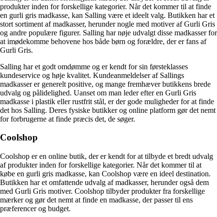
produkter inden for forskellige kategorier. Når det kommer til at finde
en gurli gris madkasse, kan Salling være et ideelt valg. Butikken har et
stort sortiment af madkasser, herunder nogle med motiver af Gurli Gris
og andre populære figurer. Salling har nøje udvalgt disse madkasser for
at imødekomme behovene hos både børn og forældre, der er fans af
Gurli Gris.
Salling har et godt omdømme og er kendt for sin førsteklasses
kundeservice og høje kvalitet. Kundeanmeldelser af Sallings
madkasser er generelt positive, og mange fremhæver butikkens brede
udvalg og pålidelighed. Uanset om man leder efter en Gurli Gris
madkasse i plastik eller rustfrit stål, er der gode muligheder for at finde
det hos Salling. Deres fysiske butikker og online platform gør det nemt
for forbrugerne at finde præcis det, de søger.
Coolshop
Coolshop er en online butik, der er kendt for at tilbyde et bredt udvalg
af produkter inden for forskellige kategorier. Når det kommer til at
købe en gurli gris madkasse, kan Coolshop være en ideel destination.
Butikken har et omfattende udvalg af madkasser, herunder også dem
med Gurli Gris motiver. Coolshop tilbyder produkter fra forskellige
mærker og gør det nemt at finde en madkasse, der passer til ens
præferencer og budget.