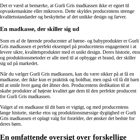
Det er værd at bemærke, at Gurli Gris madkassen ikke er egnet til
opvaskemaskine eller mikroovn. Dette skyldes producentens strenge
kvalitetsstandarder og beskyttelse af det unikke design og farver.
En madkasse, der skiller sig ud
Som en af ​​de førende producenter af børne- og babyprodukter er Gurli
Gris madkassen et perfekt eksempel på producentens engagement i at
levere sikre, kvalitetsprodukter med et unikt design. Deres historie, etos
og produktionsmetoder er alle med til at opbygge et brand, der skiller
sig ud på markedet.
Når du vælger Gurli Gris madkassen, kan du være sikker på at få en
madkasse, der ikke kun er praktisk og holdbar, men også vil få dit barn
til at smile hver gang det åbner den. Producentens dedikation til at
skabe produkter af højeste kvalitet gør dem til den perfekte producent
for Gurli Gris madkassen.
Valget af en madkasse til dit barn er vigtigt, og med producentens
lange historie, stærke etos og produktionsmæssige dygtighed er Gurli
Gris madkassen et oplagt valg for forældre, der ønsker det bedste for
deres børn.
En omfattende oversigt over forskellige