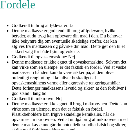
Fordele
Godkendt til brug af fødevarer: Ja
Denne madkasse er godkendt til brug af fødevarer, hvilket
betyder, at du trygt kan opbevare din mad i den. Du behøver
ikke bekymre dig om eventuelle skadelige stoffer, der kan
afgives fra madkassen og påvirke din mad. Dette gør den til et
sikkert valg for både børn og voksne.
Godkendt til opvaskemaskine: Nej
Denne madkasse er ikke egnet til opvaskemaskine. Selvom det
kan virke som en ulempe, er det faktisk en fordel. Ved at vaske
madkassen i hånden kan du være sikker på, at den bliver
ordentligt rengjort og ikke bliver beskadiget af
opvaskemaskinens varme eller aggressive rengøringsmidler.
Dette forlænger madkassens levetid og sikrer, at den forbliver i
god stand i lang tid.
Godkendt til mikroovn: Nej
Denne madkasse er ikke egnet til brug i mikroovnen. Dette kan
virke som en ulempe, men det er faktisk en fordel.
Plastikbeholdere kan frigive skadelige kemikalier, når de
opvarmes i mikroovnen. Ved at undgå brug af mikroovnen med
denne madkasse undgår du potentielle sundhedsrisici og sikrer,
at din mad forbliver sikker og sund.