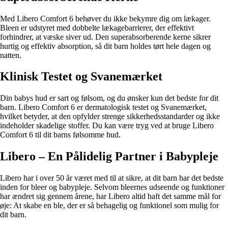
Med Libero Comfort 6 behøver du ikke bekymre dig om lækager.
Bleen er udstyret med dobbelte lækagebarrierer, der effektivt
forhindrer, at væske siver ud. Den superabsorberende kerne sikrer
hurtig og effektiv absorption, så dit barn holdes tørt hele dagen og
natten.
Klinisk Testet og Svanemærket
Din babys hud er sart og følsom, og du ønsker kun det bedste for dit
barn. Libero Comfort 6 er dermatologisk testet og Svanemærket,
hvilket betyder, at den opfylder strenge sikkerhedsstandarder og ikke
indeholder skadelige stoffer. Du kan være tryg ved at bruge Libero
Comfort 6 til dit barns følsomme hud.
Libero – En Pålidelig Partner i Babypleje
Libero har i over 50 år været med til at sikre, at dit barn har det bedste
inden for bleer og babypleje. Selvom bleernes udseende og funktioner
har ændret sig gennem årene, har Libero altid haft det samme mål for
øje: At skabe en ble, der er så behagelig og funktionel som mulig for
dit barn.