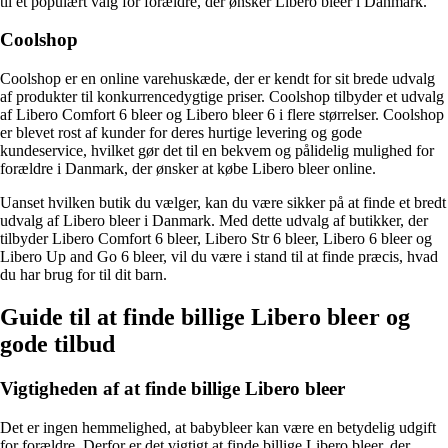
til et populært valg for forældre, der ønsker Libero bleer i Danmark.
Coolshop
Coolshop er en online varehuskæde, der er kendt for sit brede udvalg
af produkter til konkurrencedygtige priser. Coolshop tilbyder et udvalg
af Libero Comfort 6 bleer og Libero bleer 6 i flere størrelser. Coolshop
er blevet rost af kunder for deres hurtige levering og gode
kundeservice, hvilket gør det til en bekvem og pålidelig mulighed for
forældre i Danmark, der ønsker at købe Libero bleer online.
Uanset hvilken butik du vælger, kan du være sikker på at finde et bredt
udvalg af Libero bleer i Danmark. Med dette udvalg af butikker, der
tilbyder Libero Comfort 6 bleer, Libero Str 6 bleer, Libero 6 bleer og
Libero Up and Go 6 bleer, vil du være i stand til at finde præcis, hvad
du har brug for til dit barn.
Guide til at finde billige Libero bleer og
gode tilbud
Vigtigheden af at finde billige Libero bleer
Det er ingen hemmelighed, at babybleer kan være en betydelig udgift
for forældre. Derfor er det vigtigt at finde billige Libero bleer, der