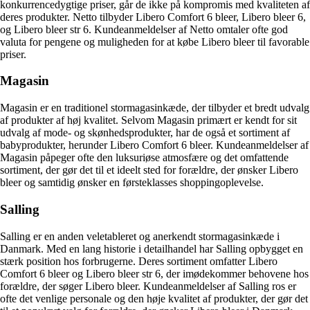
konkurrencedygtige priser, går de ikke på kompromis med kvaliteten af
deres produkter. Netto tilbyder Libero Comfort 6 bleer, Libero bleer 6,
og Libero bleer str 6. Kundeanmeldelser af Netto omtaler ofte god
valuta for pengene og muligheden for at købe Libero bleer til favorable
priser.
Magasin
Magasin er en traditionel stormagasinkæde, der tilbyder et bredt udvalg
af produkter af høj kvalitet. Selvom Magasin primært er kendt for sit
udvalg af mode- og skønhedsprodukter, har de også et sortiment af
babyprodukter, herunder Libero Comfort 6 bleer. Kundeanmeldelser af
Magasin påpeger ofte den luksuriøse atmosfære og det omfattende
sortiment, der gør det til et ideelt sted for forældre, der ønsker Libero
bleer og samtidig ønsker en førsteklasses shoppingoplevelse.
Salling
Salling er en anden veletableret og anerkendt stormagasinkæde i
Danmark. Med en lang historie i detailhandel har Salling opbygget en
stærk position hos forbrugerne. Deres sortiment omfatter Libero
Comfort 6 bleer og Libero bleer str 6, der imødekommer behovene hos
forældre, der søger Libero bleer. Kundeanmeldelser af Salling ros er
ofte det venlige personale og den høje kvalitet af produkter, der gør det