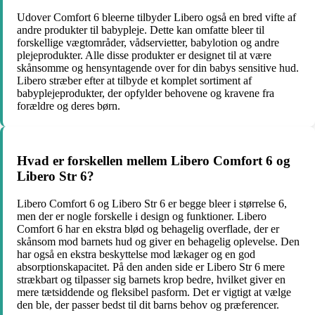
Udover Comfort 6 bleerne tilbyder Libero også en bred vifte af
andre produkter til babypleje. Dette kan omfatte bleer til
forskellige vægtområder, vådservietter, babylotion og andre
plejeprodukter. Alle disse produkter er designet til at være
skånsomme og hensyntagende over for din babys sensitive hud.
Libero stræber efter at tilbyde et komplet sortiment af
babyplejeprodukter, der opfylder behovene og kravene fra
forældre og deres børn.
Hvad er forskellen mellem Libero Comfort 6 og
Libero Str 6?
Libero Comfort 6 og Libero Str 6 er begge bleer i størrelse 6,
men der er nogle forskelle i design og funktioner. Libero
Comfort 6 har en ekstra blød og behagelig overflade, der er
skånsom mod barnets hud og giver en behagelig oplevelse. Den
har også en ekstra beskyttelse mod lækager og en god
absorptionskapacitet. På den anden side er Libero Str 6 mere
strækbart og tilpasser sig barnets krop bedre, hvilket giver en
mere tætsiddende og fleksibel pasform. Det er vigtigt at vælge
den ble, der passer bedst til dit barns behov og præferencer.