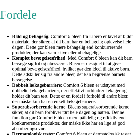
Fordele
Blød og behagelig
: Comfort 6 bleen fra Libero er lavet af blødt
materiale, der sikrer, at dit barn har en behagelig oplevelse hele
dagen. Dette gør bleen mere behagelig end konkurrerende
produkter, der kan være stive eller ubehagelige.
Komplet bevægelsesfrihed
: Med Comfort 6 bleen kan dit barn
bevæge sig frit og ubesværet. Bleen er designet til at give
optimal bevægelsesfrihed, hvilket gør den ideel til aktive børn.
Dette adskiller sig fra andre bleer, der kan begrænse barnets
bevægelse.
Dobbelt lækagebarriere
: Comfort 6 bleen er udstyret med
dobbelte lækagebarrierer, der effektivt forhindrer lækager og
holder dit barn tørt. Dette er en fordel i forhold til andre bleer,
der måske kun har en enkelt lækagebarriere.
Superabsorberende kerne
: Bleens superabsorberende kerne
sikrer, at dit barn forbliver tørt hele dagen og natten. Denne
funktion gør Comfort 6 bleen mere pålidelig og effektiv end
konkurrerende produkter, der måske ikke har en lige så god
absorberingsevne.
Dermatologisk testet
: Comfort 6 bleen er dermatologisk testet