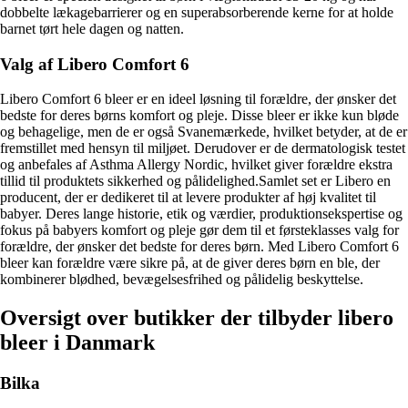
dobbelte lækagebarrierer og en superabsorberende kerne for at holde
barnet tørt hele dagen og natten.
Valg af Libero Comfort 6
Libero Comfort 6 bleer er en ideel løsning til forældre, der ønsker det
bedste for deres børns komfort og pleje. Disse bleer er ikke kun bløde
og behagelige, men de er også Svanemærkede, hvilket betyder, at de er
fremstillet med hensyn til miljøet. Derudover er de dermatologisk testet
og anbefales af Asthma Allergy Nordic, hvilket giver forældre ekstra
tillid til produktets sikkerhed og pålidelighed.Samlet set er Libero en
producent, der er dedikeret til at levere produkter af høj kvalitet til
babyer. Deres lange historie, etik og værdier, produktionsekspertise og
fokus på babyers komfort og pleje gør dem til et førsteklasses valg for
forældre, der ønsker det bedste for deres børn. Med Libero Comfort 6
bleer kan forældre være sikre på, at de giver deres børn en ble, der
kombinerer blødhed, bevægelsesfrihed og pålidelig beskyttelse.
Oversigt over butikker der tilbyder libero
bleer i Danmark
Bilka