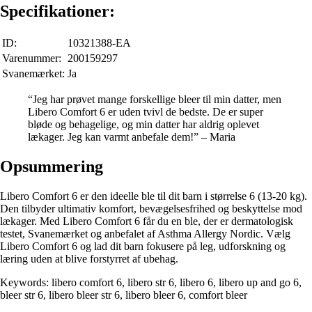
Specifikationer:
ID:
10321388-EA
Varenummer:
200159297
Svanemærket:
Ja
“Jeg har prøvet mange forskellige bleer til min datter, men
Libero Comfort 6 er uden tvivl de bedste. De er super
bløde og behagelige, og min datter har aldrig oplevet
lækager. Jeg kan varmt anbefale dem!” – Maria
Opsummering
Libero Comfort 6 er den ideelle ble til dit barn i størrelse 6 (13-20 kg).
Den tilbyder ultimativ komfort, bevægelsesfrihed og beskyttelse mod
lækager. Med Libero Comfort 6 får du en ble, der er dermatologisk
testet, Svanemærket og anbefalet af Asthma Allergy Nordic. Vælg
Libero Comfort 6 og lad dit barn fokusere på leg, udforskning og
læring uden at blive forstyrret af ubehag.
Keywords: libero comfort 6, libero str 6, libero 6, libero up and go 6,
bleer str 6, libero bleer str 6, libero bleer 6, comfort bleer