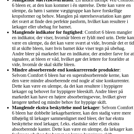
6 bleen er, at den kun kommer i én størrelse. Dette kan være en
ulempe, da børn i samme vægtgruppe kan have forskellige
kropsformer og behov. Manglen på størrelsesvariation kan gøre
det svært at finde den perfekte pasform, hvilket kan resultere i
lækager eller ubehag for barnet.
Manglende indikator for fugtighed
: Comfort 6 bleen mangler
en indikator, der viser, hvornår bleen er fyldt med urin. Dette kan
være en ulempe, da det kan være svært at vide, hvornår det er tid
til at skifte bleen, især hvis barnet ikke viser tegn på ubehag.
Andre bleer på markedet har en indikator, der ændrer farve for at
signalere, at bleen er våd, hvilket gør det lettere for forældre at
vide, hvornår de skal skifte bleen.
Mindre absorberende end konkurrerende produkter
:
Selvom Comfort 6 bleen har en superabsorberende kerne, kan
den være mindre absorberende end nogle af sine konkurrenter.
Dette kan være en ulempe, da det kan resultere i hyppigere
lækager og behovet for hyppigere bleeskift. Andre bleer på
markedet kan have en højere absorberingsevne, hvilket giver
længere tørhed og mindre behov for hyppige skift.
Manglende ekstra beskyttelse mod lækager
: Selvom Comfort
6 bleen har dobbelte lækagebarrierer, kan den stadig være mere
tilbøjelig til lækager sammenlignet med bleer, der har ekstra
beskyttelse mod lækager, f.eks. elastiske sider eller ekstra
absorberende kanter. Dette kan være en ulempe, da lækager kan