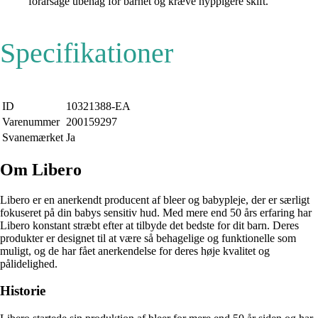
forårsage ubehag for barnet og kræve hyppigere skift.
Specifikationer
ID
10321388-EA
Varenummer
200159297
Svanemærket
Ja
Om Libero
Libero er en anerkendt producent af bleer og babypleje, der er særligt
fokuseret på din babys sensitiv hud. Med mere end 50 års erfaring har
Libero konstant stræbt efter at tilbyde det bedste for dit barn. Deres
produkter er designet til at være så behagelige og funktionelle som
muligt, og de har fået anerkendelse for deres høje kvalitet og
pålidelighed.
Historie