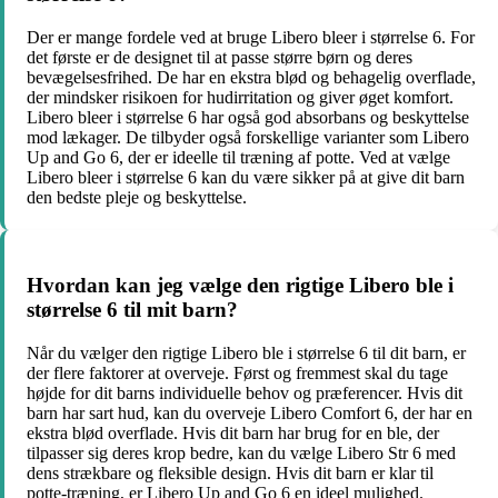
Der er mange fordele ved at bruge Libero bleer i størrelse 6. For
det første er de designet til at passe større børn og deres
bevægelsesfrihed. De har en ekstra blød og behagelig overflade,
der mindsker risikoen for hudirritation og giver øget komfort.
Libero bleer i størrelse 6 har også god absorbans og beskyttelse
mod lækager. De tilbyder også forskellige varianter som Libero
Up and Go 6, der er ideelle til træning af potte. Ved at vælge
Libero bleer i størrelse 6 kan du være sikker på at give dit barn
den bedste pleje og beskyttelse.
Hvordan kan jeg vælge den rigtige Libero ble i
størrelse 6 til mit barn?
Når du vælger den rigtige Libero ble i størrelse 6 til dit barn, er
der flere faktorer at overveje. Først og fremmest skal du tage
højde for dit barns individuelle behov og præferencer. Hvis dit
barn har sart hud, kan du overveje Libero Comfort 6, der har en
ekstra blød overflade. Hvis dit barn har brug for en ble, der
tilpasser sig deres krop bedre, kan du vælge Libero Str 6 med
dens strækbare og fleksible design. Hvis dit barn er klar til
potte-træning, er Libero Up and Go 6 en ideel mulighed.