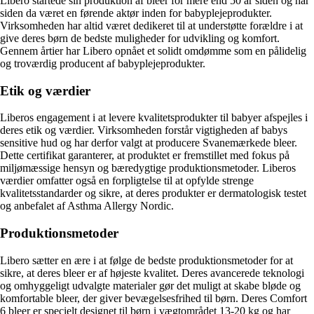
Libero startede sin produktion af bleer for mere end 50 år siden og har
siden da været en førende aktør inden for babyplejeprodukter.
Virksomheden har altid været dedikeret til at understøtte forældre i at
give deres børn de bedste muligheder for udvikling og komfort.
Gennem årtier har Libero opnået et solidt omdømme som en pålidelig
og troværdig producent af babyplejeprodukter.
Etik og værdier
Liberos engagement i at levere kvalitetsprodukter til babyer afspejles i
deres etik og værdier. Virksomheden forstår vigtigheden af ​​babys
sensitive hud og har derfor valgt at producere Svanemærkede bleer.
Dette certifikat garanterer, at produktet er fremstillet med fokus på
miljømæssige hensyn og bæredygtige produktionsmetoder. Liberos
værdier omfatter også en forpligtelse til at opfylde strenge
kvalitetsstandarder og sikre, at deres produkter er dermatologisk testet
og anbefalet af Asthma Allergy Nordic.
Produktionsmetoder
Libero sætter en ære i at følge de bedste produktionsmetoder for at
sikre, at deres bleer er af højeste kvalitet. Deres avancerede teknologi
og omhyggeligt udvalgte materialer gør det muligt at skabe bløde og
komfortable bleer, der giver bevægelsesfrihed til børn. Deres Comfort
6 bleer er specielt designet til børn i vægtområdet 13-20 kg og har