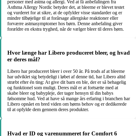
personer med astma og allergi. Ved at få anbefalingen fra
Asthma Allergy Nordic betyder det, at bleerne er blevet testet
og vurderet for at sikre, at de opfylder visse standarder og er
mindre tilbøjelige til at forårsage allergiske reaktioner eller
forværre astmasymptomer hos børn. Denne anbefaling giver
forældre en ekstra tryghed, når de vælger bleer til deres børn.
Hvor længe har Libero produceret bleer, og hvad
er deres mål?
Libero har produceret bleer i over 50 år. På trods af at bleerne
har udviklet sig betydeligt i løbet af denne tid, har Libero altid
stræbt efter én ting: At give dit barn en ble, der er så behagelig
og funktionel som muligt. Deres mål er at fortsætte med at
skabe bleer og babypleje, der tager hensyn til din babys
følsomme hud. Ved at have så mange års erfaring i branchen har
Libero opnået en bred viden om børns behov og er dedikerede
til at opfylde dem gennem deres produkter.
Hvad er ID og varenummeret for Comfort 6