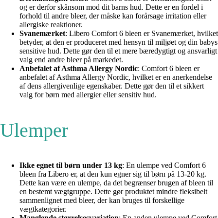
og er derfor skånsom mod dit barns hud. Dette er en fordel i
forhold til andre bleer, der måske kan forårsage irritation eller
allergiske reaktioner.
Svanemærket
: Libero Comfort 6 bleen er Svanemærket, hvilket
betyder, at den er produceret med hensyn til miljøet og din babys
sensitive hud. Dette gør den til et mere bæredygtigt og ansvarligt
valg end andre bleer på markedet.
Anbefalet af Asthma Allergy Nordic
: Comfort 6 bleen er
anbefalet af Asthma Allergy Nordic, hvilket er en anerkendelse
af dens allergivenlige egenskaber. Dette gør den til et sikkert
valg for børn med allergier eller sensitiv hud.
Ulemper
Ikke egnet til børn under 13 kg
: En ulempe ved Comfort 6
bleen fra Libero er, at den kun egner sig til børn på 13-20 kg.
Dette kan være en ulempe, da det begrænser brugen af bleen til
en bestemt vægtgruppe. Dette gør produktet mindre fleksibelt
sammenlignet med bleer, der kan bruges til forskellige
vægtkategorier.
Manglende størrelsesvariation
: En anden ulempe ved Comfort