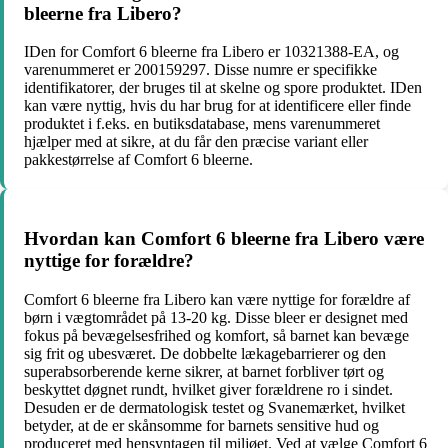
bleerne fra Libero?
IDen for Comfort 6 bleerne fra Libero er 10321388-EA, og
varenummeret er 200159297. Disse numre er specifikke
identifikatorer, der bruges til at skelne og spore produktet. IDen
kan være nyttig, hvis du har brug for at identificere eller finde
produktet i f.eks. en butiksdatabase, mens varenummeret
hjælper med at sikre, at du får den præcise variant eller
pakkestørrelse af Comfort 6 bleerne.
Hvordan kan Comfort 6 bleerne fra Libero være
nyttige for forældre?
Comfort 6 bleerne fra Libero kan være nyttige for forældre af
børn i vægtområdet på 13-20 kg. Disse bleer er designet med
fokus på bevægelsesfrihed og komfort, så barnet kan bevæge
sig frit og ubesværet. De dobbelte lækagebarrierer og den
superabsorberende kerne sikrer, at barnet forbliver tørt og
beskyttet døgnet rundt, hvilket giver forældrene ro i sindet.
Desuden er de dermatologisk testet og Svanemærket, hvilket
betyder, at de er skånsomme for barnets sensitive hud og
produceret med hensyntagen til miljøet. Ved at vælge Comfort 6