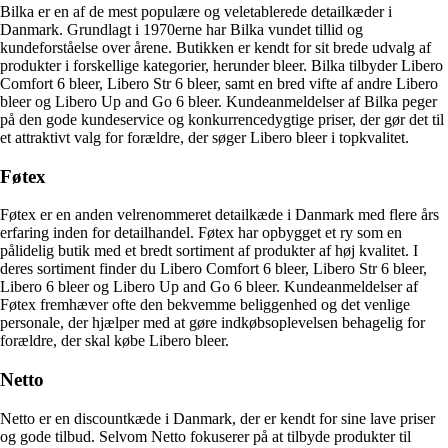
Bilka er en af de mest populære og veletablerede detailkæder i
Danmark. Grundlagt i 1970erne har Bilka vundet tillid og
kundeforståelse over årene. Butikken er kendt for sit brede udvalg af
produkter i forskellige kategorier, herunder bleer. Bilka tilbyder Libero
Comfort 6 bleer, Libero Str 6 bleer, samt en bred vifte af andre Libero
bleer og Libero Up and Go 6 bleer. Kundeanmeldelser af Bilka peger
på den gode kundeservice og konkurrencedygtige priser, der gør det til
et attraktivt valg for forældre, der søger Libero bleer i topkvalitet.
Føtex
Føtex er en anden velrenommeret detailkæde i Danmark med flere års
erfaring inden for detailhandel. Føtex har opbygget et ry som en
pålidelig butik med et bredt sortiment af produkter af høj kvalitet. I
deres sortiment finder du Libero Comfort 6 bleer, Libero Str 6 bleer,
Libero 6 bleer og Libero Up and Go 6 bleer. Kundeanmeldelser af
Føtex fremhæver ofte den bekvemme beliggenhed og det venlige
personale, der hjælper med at gøre indkøbsoplevelsen behagelig for
forældre, der skal købe Libero bleer.
Netto
Netto er en discountkæde i Danmark, der er kendt for sine lave priser
og gode tilbud. Selvom Netto fokuserer på at tilbyde produkter til