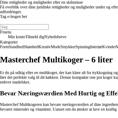
Dine rettigheder og muligheder efter en skilsmisse
Få overblik over dine juridiske rettigheder og muligheder under og eft
udfordringer.
Tag e-bogen her
Fruens
Min konto
Tilmeld dig
Nyhedsbreve
Kategorier
Form
Sundhed
Skønhed
Kreativ
Mode
Smykker
Spisning
Interiør
Kvinder
Masterchef Multikoger – 6 liter
Er du på udkig efter en multikoger, der kan klare alt fra trykkogning 
liter det perfekte valg til dit køkken. Denne kompakte one pot koger kan
enhver madelsker.
Bevar Næringsværdien Med Hurtig og Effek
Masterchef Multikogeren kan bevare næringsværdien af dine ingrediense
bevarer mineraler og vitaminer. Uanset om du ønsker at lave en kraftig s