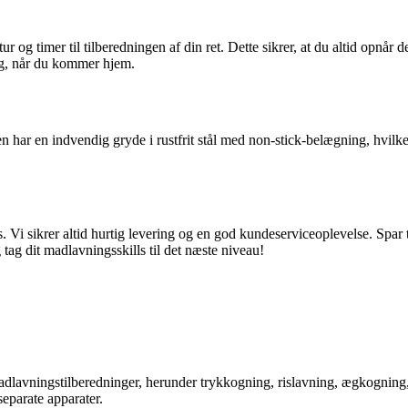
g timer til tilberedningen af din ret. Dette sikrer, at du altid opnår det
ing, når du kommer hjem.
n har en indvendig gryde i rustfrit stål med non-stick-belægning, hvilk
s. Vi sikrer altid hurtig levering og en god kundeserviceoplevelse. Spar
 tag dit madlavningsskills til det næste niveau!
adlavningstilberedninger, herunder trykkogning, rislavning, ægkogning,
separate apparater.