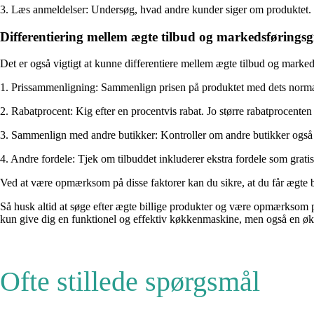
3. Læs anmeldelser: Undersøg, hvad andre kunder siger om produktet. Hvi
Differentiering mellem ægte tilbud og markedsførings
Det er også vigtigt at kunne differentiere mellem ægte tilbud og marke
1. Prissammenligning: Sammenlign prisen på produktet med dets normale p
2. Rabatprocent: Kig efter en procentvis rabat. Jo større rabatprocenten 
3. Sammenlign med andre butikker: Kontroller om andre butikker også har
4. Andre fordele: Tjek om tilbuddet inkluderer ekstra fordele som gratis
Ved at være opmærksom på disse faktorer kan du sikre, at du får ægte 
Så husk altid at søge efter ægte billige produkter og være opmærksom på
kun give dig en funktionel og effektiv køkkenmaskine, men også en øko
Ofte stillede spørgsmål