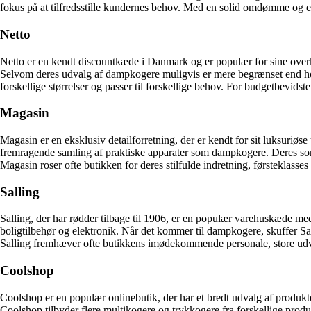
fokus på at tilfredsstille kundernes behov. Med en solid omdømme og et
Netto
Netto er en kendt discountkæde i Danmark og er populær for sine overk
Selvom deres udvalg af dampkogere muligvis er mere begrænset end hos n
forskellige størrelser og passer til forskellige behov. For budgetbevidst
Magasin
Magasin er en eksklusiv detailforretning, der er kendt for sit luksuriø
fremragende samling af praktiske apparater som dampkogere. Deres sorti
Magasin roser ofte butikken for deres stilfulde indretning, førsteklass
Salling
Salling, der har rødder tilbage til 1906, er en populær varehuskæde me
boligtilbehør og elektronik. Når det kommer til dampkogere, skuffer Sa
Salling fremhæver ofte butikkens imødekommende personale, store udval
Coolshop
Coolshop er en populær onlinebutik, der har et bredt udvalg af produkter
Coolshop tilbyder flere multikogere og trykkogere fra forskellige prod