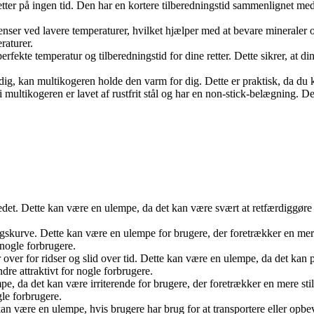
tter på ingen tid. Den har en kortere tilberedningstid sammenlignet med
ienser ved lavere temperaturer, hvilket hjælper med at bevare mineraler
raturer.
rfekte temperatur og tilberedningstid for dine retter. Dette sikrer, at di
færdig, kan multikogeren holde den varm for dig. Dette er praktisk, da du 
 multikogeren er lavet af rustfrit stål og har en non-stick-belægning. D
edet. Dette kan være en ulempe, da det kan være svært at retfærdiggøre 
skurve. Dette kan være en ulempe for brugere, der foretrækker en mere
 nogle forbrugere.
er for ridser og slid over tid. Dette kan være en ulempe, da det kan 
re attraktivt for nogle forbrugere.
e, da det kan være irriterende for brugere, der foretrækker en mere st
gle forbrugere.
kan være en ulempe, hvis brugere har brug for at transportere eller opbe