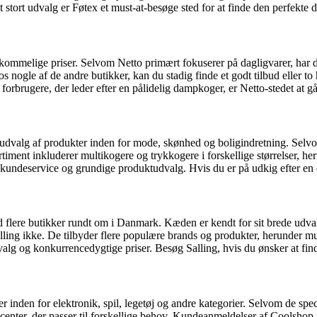
 stort udvalg er Føtex et must-at-besøge sted for at finde den perfekte
ommelige priser. Selvom Netto primært fokuserer på dagligvarer, har d
ogle af de andre butikker, kan du stadig finde et godt tilbud eller to 
e forbrugere, der leder efter en pålidelig dampkoger, er Netto-stedet at g
se udvalg af produkter inden for mode, skønhed og boligindretning. Selv
ment inkluderer multikogere og trykkogere i forskellige størrelser, her
es kundeservice og grundige produktudvalg. Hvis du er på udkig efter en 
d flere butikker rundt om i Danmark. Kæden er kendt for sit brede udval
lling ikke. De tilbyder flere populære brands og produkter, herunder m
g og konkurrencedygtige priser. Besøg Salling, hvis du ønsker at find
 inden for elektronik, spil, legetøj og andre kategorier. Selvom de speci
ucenter, der passer til forskellige behov. Kundeanmeldelser af Coolshop