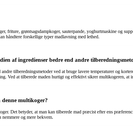
er, friture, grøntsagsdampkoger, sauterpande, yoghurtmaskine og suppe
 kan håndtere forskellige typer madlavning med lethed.
en af ingredienser bedre end andre tilberedningsmet
ndre tilberedningsmetoder ved at bruge lavere temperaturer og kortere 
g. Ved at tilberede maden hurtigt og effektivt sikrer multikogeren, at i
å denne multikoger?
ger. Det betyder, at man kan tilberede mad præcist efter ens præference
gen nemmere og mere bekvem.