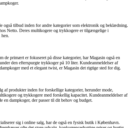
 dampkoger.
e også tilbud inden for andre kategorier som elektronik og beklædning.
hos Netto. Deres multikogere og trykkogere er tilgængelige i
å hen.
om de primært er fokuseret på disse kategorier, har Magasin også en
under den efterspurgte trykkoger på 10 liter. Kundeanmeldelser af
dampkoger med et elegant twist, er Magasin det rigtige sted for dig.
g af produkter inden for forskellige kategorier, herunder mode,
ultikogere og trykkogere med forskellig kapacitet. Kundeanmeldelser af
e en dampkoger, der passer til dit behov og budget.
aliserer sig i online salg, har de også en fysisk butik i København.
 fremhæver ofte det store udvalg, konkurrencedygtige priser og hurtig