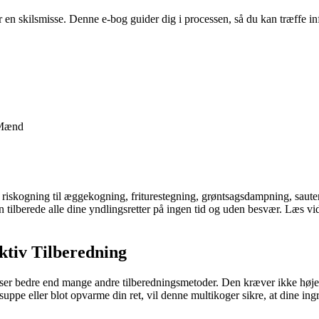
er en skilsmisse. Denne e-bog guider dig i processen, så du kan træffe
Mænd
og riskogning til æggekogning, friturestegning, grøntsagsdampning, sau
 tilberede alle dine yndlingsretter på ingen tid og uden besvær. Læs vid
tiv Tilberedning
r bedre end mange andre tilberedningsmetoder. Den kræver ikke højere 
uppe eller blot opvarme din ret, vil denne multikoger sikre, at dine ingr