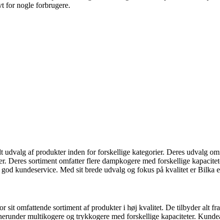
vt for nogle forbrugere.
 udvalg af produkter inden for forskellige kategorier. Deres udvalg omfat
 efter. Deres sortiment omfatter flere dampkogere med forskellige kapaci
god kundeservice. Med sit brede udvalg og fokus på kvalitet er Bilka et
 sit omfattende sortiment af produkter i høj kvalitet. De tilbyder alt fr
herunder multikogere og trykkogere med forskellige kapaciteter. Kundea