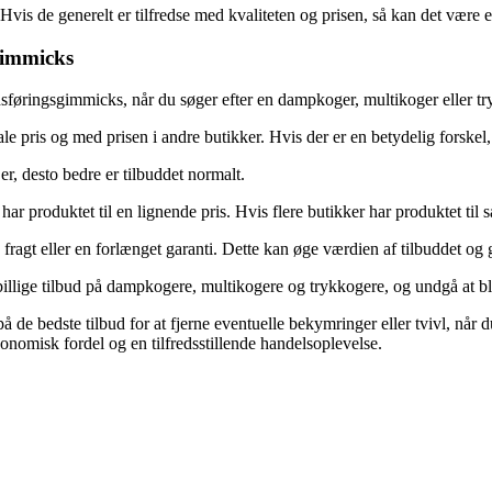
s de generelt er tilfredse med kvaliteten og prisen, så kan det være et
gimmicks
dsføringsgimmicks, når du søger efter en dampkoger, multikoger eller tr
ris og med prisen i andre butikker. Hvis der er en betydelig forskel, ka
er, desto bedre er tilbuddet normalt.
 produktet til en lignende pris. Hvis flere butikker har produktet til s
 fragt eller en forlænget garanti. Dette kan øge værdien af tilbuddet og
billige tilbud på dampkogere, multikogere og trykkogere, og undgå at b
 de bedste tilbud for at fjerne eventuelle bekymringer eller tvivl, når 
nomisk fordel og en tilfredsstillende handelsoplevelse.