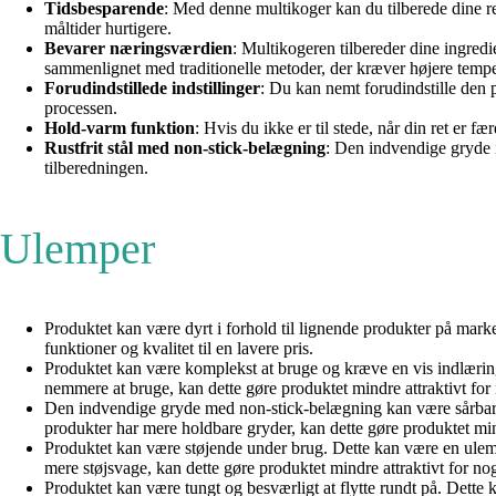
Tidsbesparende
: Med denne multikoger kan du tilberede dine re
måltider hurtigere.
Bevarer næringsværdien
: Multikogeren tilbereder dine ingred
sammenlignet med traditionelle metoder, der kræver højere tempe
Forudindstillede indstillinger
: Du kan nemt forudindstille den pe
processen.
Hold-varm funktion
: Hvis du ikke er til stede, når din ret er 
Rustfrit stål med non-stick-belægning
: Den indvendige gryde i
tilberedningen.
Ulemper
Produktet kan være dyrt i forhold til lignende produkter på mark
funktioner og kvalitet til en lavere pris.
Produktet kan være komplekst at bruge og kræve en vis indlæring
nemmere at bruge, kan dette gøre produktet mindre attraktivt for
Den indvendige gryde med non-stick-belægning kan være sårbar ov
produkter har mere holdbare gryder, kan dette gøre produktet mind
Produktet kan være støjende under brug. Dette kan være en ulemp
mere støjsvage, kan dette gøre produktet mindre attraktivt for no
Produktet kan være tungt og besværligt at flytte rundt på. Dette 