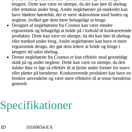
brugere. Dette kan være en ulempe, da det kan føre til ubehag
eller irritation under brug. Andre neglebørster på markedet kan
have blødere børstehår, der er mere skånsomme mod huden og
neglene, hvilket gør dem mere behagelige at bruge.
Designet af neglebørsten fra Cosmos kan være mindre
ergonomisk og behageligt at holde på i forhold til konkurrerende
produkter. Dette kan være en ulempe, da det kan føre til ubehag
eller træthed under brug. Andre neglebørster kan have et mere
ergonomisk design, der gør dem lettere at holde og bruge i
længere tid uden ubehag.
Denne neglebørste fra Cosmos er kun effektiv mod genstridigt
skidt på og under neglene. Dette kan være en ulempe, da den
måske ikke er lige så effektiv til at fjerne andre former for snavs
eller pletter på hænderne. Konkurrerende produkter kan have en
bredere anvendelse og være mere effektive til at rense hænderne
generelt.
Specifikationer
ID
10169654-EA