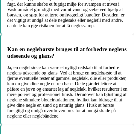
fugt, der kunne skabe et fugtigt miljø for svampen at trives i.
Vask området grundigt med varmt vand og sæbe ved hjælp af
børsten, og sørg for at tørre omhyggeligt bagefter. Desuden, er
det vigtigt at undgå at dele neglesaks eller neglefil med andre,
da dette kan øge risikoen for at få neglesvamp.
Kan en neglebørste bruges til at forbedre neglens
udseende og glans?
Ja, en neglebørste kan være et nyttigt redskab til at forbedre
neglens udseende og glans. Ved at bruge en neglebørste til at
fjerne eventuelle rester af gammel neglelak, olie eller produkter,
kan du give dine negle en ren base. Dette gør det lettere at
påføre en jævn og ensartet lag af neglelak, hvilket resulterer i en
mere poleret og professionel finish. Derudover kan børstning af
neglene stimulere blodcirkulationen, hvilket kan bidrage til at
give dine negle en sund og naturlig glans. Husk at børste
forsigtigt og undgå overdreven pres for at undgå skade på
neglene eller neglebåndene.