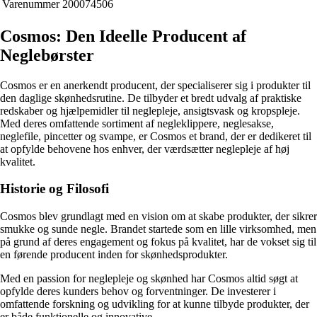
Varenummer
200074506
Cosmos: Den Ideelle Producent af
Neglebørster
Cosmos er en anerkendt producent, der specialiserer sig i produkter til
den daglige skønhedsrutine. De tilbyder et bredt udvalg af praktiske
redskaber og hjælpemidler til neglepleje, ansigtsvask og kropspleje.
Med deres omfattende sortiment af negleklippere, neglesakse,
neglefile, pincetter og svampe, er Cosmos et brand, der er dedikeret til
at opfylde behovene hos enhver, der værdsætter neglepleje af høj
kvalitet.
Historie og Filosofi
Cosmos blev grundlagt med en vision om at skabe produkter, der sikrer
smukke og sunde negle. Brandet startede som en lille virksomhed, men
på grund af deres engagement og fokus på kvalitet, har de vokset sig til
en førende producent inden for skønhedsprodukter.
Med en passion for neglepleje og skønhed har Cosmos altid søgt at
opfylde deres kunders behov og forventninger. De investerer i
omfattende forskning og udvikling for at kunne tilbyde produkter, der
er både funktionelle og innovative.