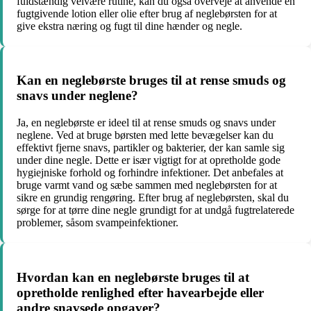
fuldstændig velvære rutine, kan du også overveje at anvende en
fugtgivende lotion eller olie efter brug af neglebørsten for at
give ekstra næring og fugt til dine hænder og negle.
Kan en neglebørste bruges til at rense smuds og
snavs under neglene?
Ja, en neglebørste er ideel til at rense smuds og snavs under
neglene. Ved at bruge børsten med lette bevægelser kan du
effektivt fjerne snavs, partikler og bakterier, der kan samle sig
under dine negle. Dette er især vigtigt for at opretholde gode
hygiejniske forhold og forhindre infektioner. Det anbefales at
bruge varmt vand og sæbe sammen med neglebørsten for at
sikre en grundig rengøring. Efter brug af neglebørsten, skal du
sørge for at tørre dine negle grundigt for at undgå fugtrelaterede
problemer, såsom svampeinfektioner.
Hvordan kan en neglebørste bruges til at
opretholde renlighed efter havearbejde eller
andre snavsede opgaver?