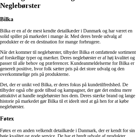
Neglebørster
Bilka
Bilka er en af ​​de mest kendte detailkæder i Danmark og har været en
solid spiller på markedet i mange år. Med deres brede udvalg af
produkter er de en destination for mange forbrugere.
Når det kommer til neglebørster, tilbyder Bilka et omfattende sortiment
af forskellige typer og mærker. Deres neglebørster er af høj kvalitet og
passer til alle behov og præferencer. Kundeanmeldelserne for Bilka er
generelt positive, hvor folk sætter pris på det store udvalg og den
overkommelige pris på produkterne.
Det, der er unikt ved Bilka, er deres fokus på kundetilfredshed. De
tilbyder også ofte gode tilbud og kampagner, der gør det endnu mere
attraktivt at handle neglebørster hos dem. Deres stærke brand og lange
historie på markedet gør Bilka til et ideelt sted at gå hen for at købe
neglebørster.
Føtex
Føtex er en anden velkendt detailkæde i Danmark, der er kendt for sin
høje kvalitet og gode service. De har et bredt udvalg af produkter,