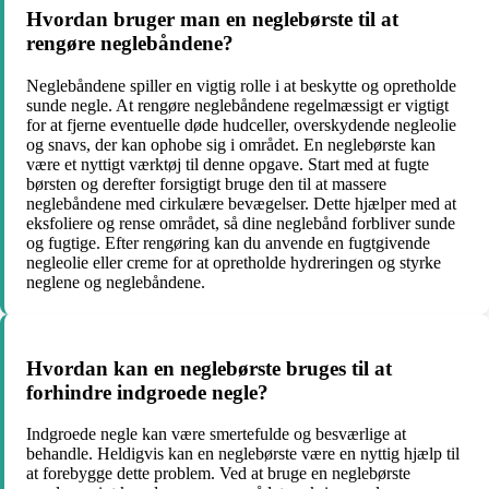
Hvordan bruger man en neglebørste til at
rengøre neglebåndene?
Neglebåndene spiller en vigtig rolle i at beskytte og opretholde
sunde negle. At rengøre neglebåndene regelmæssigt er vigtigt
for at fjerne eventuelle døde hudceller, overskydende negleolie
og snavs, der kan ophobe sig i området. En neglebørste kan
være et nyttigt værktøj til denne opgave. Start med at fugte
børsten og derefter forsigtigt bruge den til at massere
neglebåndene med cirkulære bevægelser. Dette hjælper med at
eksfoliere og rense området, så dine neglebånd forbliver sunde
og fugtige. Efter rengøring kan du anvende en fugtgivende
negleolie eller creme for at opretholde hydreringen og styrke
neglene og neglebåndene.
Hvordan kan en neglebørste bruges til at
forhindre indgroede negle?
Indgroede negle kan være smertefulde og besværlige at
behandle. Heldigvis kan en neglebørste være en nyttig hjælp til
at forebygge dette problem. Ved at bruge en neglebørste