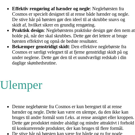
Effektiv rengøring af hænder og negle
: Neglebørsten fra
Cosmos er specielt designet til at rense både hænder og negle.
De stive hår på børsten gør den ideel til at skrubbe snavs og
skidt af, hvilket sikrer en grundig rengøring.
Praktisk design
: Neglebørstens praktiske design gør den nem at
holde på, når der skal skrubbes. Dette gør det lettere at bruge
børsten effektivt og opnå de bedste resultater.
Bekæmper genstridigt skidt
: Den effektive neglebørste fra
Cosmos er særligt velegnet til at fjerne genstridigt skidt på og
under neglene. Dette gør den til et uundværligt redskab i din
daglige skønhedsrutine.
Ulemper
Denne neglebørste fra Cosmos er kun beregnet til at rense
hænder og negle. Dette kan være en ulempe, da den ikke kan
bruges til andre formål som f.eks. at rense ansigtet eller kroppen.
Dette gør produktet mindre alsidigt og mindre attraktivt i forhold
til konkurrerende produkter, der kan bruges til flere formål.
De stive hår på børsten kan være for hårde og ru for nogle