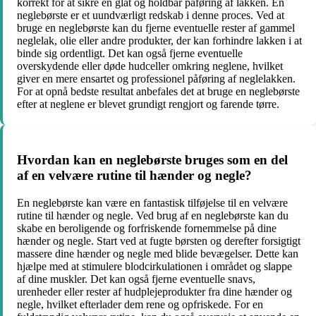
korrekt for at sikre en glat og holdbar påføring af lakken. En
neglebørste er et uundværligt redskab i denne proces. Ved at
bruge en neglebørste kan du fjerne eventuelle rester af gammel
neglelak, olie eller andre produkter, der kan forhindre lakken i at
binde sig ordentligt. Det kan også fjerne eventuelle
overskydende eller døde hudceller omkring neglene, hvilket
giver en mere ensartet og professionel påføring af neglelakken.
For at opnå bedste resultat anbefales det at bruge en neglebørste
efter at neglene er blevet grundigt rengjort og farende tørre.
Hvordan kan en neglebørste bruges som en del
af en velvære rutine til hænder og negle?
En neglebørste kan være en fantastisk tilføjelse til en velvære
rutine til hænder og negle. Ved brug af en neglebørste kan du
skabe en beroligende og forfriskende fornemmelse på dine
hænder og negle. Start ved at fugte børsten og derefter forsigtigt
massere dine hænder og negle med blide bevægelser. Dette kan
hjælpe med at stimulere blodcirkulationen i området og slappe
af dine muskler. Det kan også fjerne eventuelle snavs,
urenheder eller rester af hudplejeprodukter fra dine hænder og
negle, hvilket efterlader dem rene og opfriskede. For en