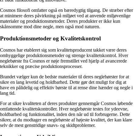
Cosmos filosofi omfatter også en bæredygtig tilgang. De stræber efter
at minimere deres påvirkning på miljøet ved at anvende miljøvenlige
materialer og produktionsmetoder. Deres produkter er ikke kun
skånsomme mod dine negle, men også mod naturen.
Produktionsmetoder og Kvalitetskontrol
Cosmos har etableret sig som kvalitetsproducent takket være deres
omhyggelige produktionsmetoder og strenge kvalitetskontrol. Hver
neglebørste fra Cosmos er nøje fremstillet ved hjælp af avancerede
teknikker og præcise produktionsprocesser.
Brandet vælger kun de bedste materialer til deres neglebørster for at
sikre en lang levetid og holdbarhed. Dette gør det muligt for dig at
have en pålidelig og effektiv børste til at rense dine hænder og negle i
lang tid.
For at sikre kvaliteten af deres produkter gennemgår Cosmos løbende
omfattende kvalitetskontroller. Hver neglebørste testes for ydeevne,
holdbarhed og funktionalitet, inden den når ud til forbrugerne. Dette
sikrer, at du modtager en neglebørste af højeste kvalitet, der kan klare
selv de mest genstridige snavs- og skidtproblemer.