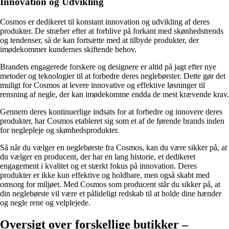
Innovation og Udvikling
Cosmos er dedikeret til konstant innovation og udvikling af deres
produkter. De stræber efter at forblive på forkant med skønhedstrends
og tendenser, så de kan fortsætte med at tilbyde produkter, der
imødekommer kundernes skiftende behov.
Brandets engagerede forskere og designere er altid på jagt efter nye
metoder og teknologier til at forbedre deres neglebørster. Dette gør det
muligt for Cosmos at levere innovative og effektive løsninger til
rensning af negle, der kan imødekomme endda de mest krævende krav.
Gennem deres kontinuerlige indsats for at forbedre og innovere deres
produkter, har Cosmos etableret sig som et af de førende brands inden
for neglepleje og skønhedsprodukter.
Så når du vælger en neglebørste fra Cosmos, kan du være sikker på, at
du vælger en producent, der har en lang historie, et dedikeret
engagement i kvalitet og et stærkt fokus på innovation. Deres
produkter er ikke kun effektive og holdbare, men også skabt med
omsorg for miljøet. Med Cosmos som producent står du sikker på, at
din neglebørste vil være et pålideligt redskab til at holde dine hænder
og negle rene og velplejede.
Oversigt over forskellige butikker –