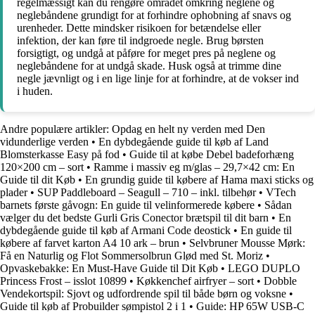
regelmæssigt kan du rengøre området omkring neglene og
neglebåndene grundigt for at forhindre ophobning af snavs og
urenheder. Dette mindsker risikoen for betændelse eller
infektion, der kan føre til indgroede negle. Brug børsten
forsigtigt, og undgå at påføre for meget pres på neglene og
neglebåndene for at undgå skade. Husk også at trimme dine
negle jævnligt og i en lige linje for at forhindre, at de vokser ind
i huden.
Andre populære artikler:
Opdag en helt ny verden med Den
vidunderlige verden
•
En dybdegående guide til køb af Land
Blomsterkasse Easy på fod
•
Guide til at købe Debel badeforhæng
120×200 cm – sort
•
Ramme i massiv eg m/glas – 29,7×42 cm: En
Guide til dit Køb
•
En grundig guide til købere af Hama maxi sticks og
plader
•
SUP Paddleboard – Seagull – 710 – inkl. tilbehør
•
VTech
barnets første gåvogn: En guide til velinformerede købere
•
Sådan
vælger du det bedste Gurli Gris Conector brætspil til dit barn
•
En
dybdegående guide til køb af Armani Code deostick
•
En guide til
købere af farvet karton A4 10 ark – brun
•
Selvbruner Mousse Mørk:
Få en Naturlig og Flot Sommersolbrun Glød med St. Moriz
•
Opvaskebakke: En Must-Have Guide til Dit Køb
•
LEGO DUPLO
Princess Frost – isslot 10899
•
Køkkenchef airfryer – sort
•
Dobble
Vendekortspil: Sjovt og udfordrende spil til både børn og voksne
•
Guide til køb af Probuilder sømpistol 2 i 1
•
Guide: HP 65W USB-C