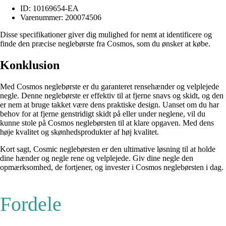
ID: 10169654-EA
Varenummer: 200074506
Disse specifikationer giver dig mulighed for nemt at identificere og
finde den præcise neglebørste fra Cosmos, som du ønsker at købe.
Konklusion
Med Cosmos neglebørste er du garanteret rensehænder og velplejede
negle. Denne neglebørste er effektiv til at fjerne snavs og skidt, og den
er nem at bruge takket være dens praktiske design. Uanset om du har
behov for at fjerne genstridigt skidt på eller under neglene, vil du
kunne stole på Cosmos neglebørsten til at klare opgaven. Med dens
høje kvalitet og skønhedsprodukter af høj kvalitet.
Kort sagt, Cosmic neglebørsten er den ultimative løsning til at holde
dine hænder og negle rene og velplejede. Giv dine negle den
opmærksomhed, de fortjener, og invester i Cosmos neglebørsten i dag.
Fordele