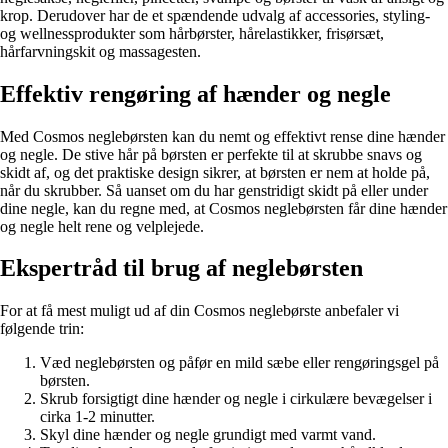
krop. Derudover har de et spændende udvalg af accessories, styling-
og wellnessprodukter som hårbørster, hårelastikker, frisørsæt,
hårfarvningskit og massagesten.
Effektiv rengøring af hænder og negle
Med Cosmos neglebørsten kan du nemt og effektivt rense dine hænder
og negle. De stive hår på børsten er perfekte til at skrubbe snavs og
skidt af, og det praktiske design sikrer, at børsten er nem at holde på,
når du skrubber. Så uanset om du har genstridigt skidt på eller under
dine negle, kan du regne med, at Cosmos neglebørsten får dine hænder
og negle helt rene og velplejede.
Ekspertråd til brug af neglebørsten
For at få mest muligt ud af din Cosmos neglebørste anbefaler vi
følgende trin:
Væd neglebørsten og påfør en mild sæbe eller rengøringsgel på
børsten.
Skrub forsigtigt dine hænder og negle i cirkulære bevægelser i
cirka 1-2 minutter.
Skyl dine hænder og negle grundigt med varmt vand.