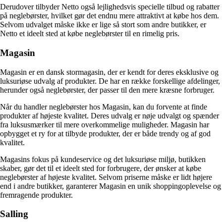
Derudover tilbyder Netto også lejlighedsvis specielle tilbud og rabatter
på neglebørster, hvilket gør det endnu mere attraktivt at købe hos dem.
Selvom udvalget måske ikke er lige så stort som andre butikker, er
Netto et ideelt sted at købe neglebørster til en rimelig pris.
Magasin
Magasin er en dansk stormagasin, der er kendt for deres eksklusive og
luksuriøse udvalg af produkter. De har en række forskellige afdelinger,
herunder også neglebørster, der passer til den mere kræsne forbruger.
Når du handler neglebørster hos Magasin, kan du forvente at finde
produkter af højeste kvalitet. Deres udvalg er nøje udvalgt og spænder
fra luksusmærker til mere overkommelige muligheder. Magasin har
opbygget et ry for at tilbyde produkter, der er både trendy og af god
kvalitet.
Magasins fokus på kundeservice og det luksuriøse miljø, butikken
skaber, gør det til et ideelt sted for forbrugere, der ønsker at købe
neglebørster af højeste kvalitet. Selvom priserne måske er lidt højere
end i andre butikker, garanterer Magasin en unik shoppingoplevelse og
fremragende produkter.
Salling