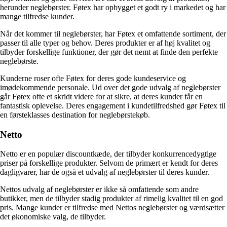
herunder neglebørster. Føtex har opbygget et godt ry i markedet og har
mange tilfredse kunder.
Når det kommer til neglebørster, har Føtex et omfattende sortiment, der
passer til alle typer og behov. Deres produkter er af høj kvalitet og
tilbyder forskellige funktioner, der gør det nemt at finde den perfekte
neglebørste.
Kunderne roser ofte Føtex for deres gode kundeservice og
imødekommende personale. Ud over det gode udvalg af neglebørster
går Føtex ofte et skridt videre for at sikre, at deres kunder får en
fantastisk oplevelse. Deres engagement i kundetilfredshed gør Føtex til
en førsteklasses destination for neglebørstekøb.
Netto
Netto er en populær discountkæde, der tilbyder konkurrencedygtige
priser på forskellige produkter. Selvom de primært er kendt for deres
dagligvarer, har de også et udvalg af neglebørster til deres kunder.
Nettos udvalg af neglebørster er ikke så omfattende som andre
butikker, men de tilbyder stadig produkter af rimelig kvalitet til en god
pris. Mange kunder er tilfredse med Nettos neglebørster og værdsætter
det økonomiske valg, de tilbyder.