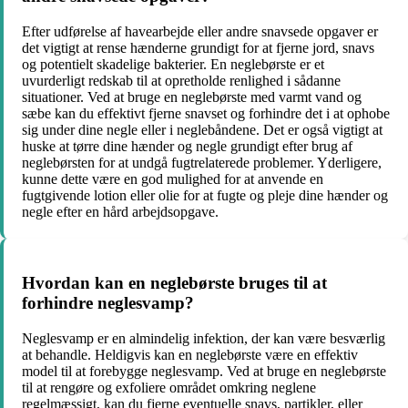
Efter udførelse af havearbejde eller andre snavsede opgaver er
det vigtigt at rense hænderne grundigt for at fjerne jord, snavs
og potentielt skadelige bakterier. En neglebørste er et
uvurderligt redskab til at opretholde renlighed i sådanne
situationer. Ved at bruge en neglebørste med varmt vand og
sæbe kan du effektivt fjerne snavset og forhindre det i at ophobe
sig under dine negle eller i neglebåndene. Det er også vigtigt at
huske at tørre dine hænder og negle grundigt efter brug af
neglebørsten for at undgå fugtrelaterede problemer. Yderligere,
kunne dette være en god mulighed for at anvende en
fugtgivende lotion eller olie for at fugte og pleje dine hænder og
negle efter en hård arbejdsopgave.
Hvordan kan en neglebørste bruges til at
forhindre neglesvamp?
Neglesvamp er en almindelig infektion, der kan være besværlig
at behandle. Heldigvis kan en neglebørste være en effektiv
model til at forebygge neglesvamp. Ved at bruge en neglebørste
til at rengøre og exfoliere området omkring neglene
regelmæssigt, kan du fjerne eventuelle snavs, partikler, eller