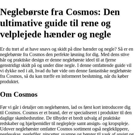
Neglebørste fra Cosmos: Den
ultimative guide til rene og
velplejede hænder og negle
Er du træt af at have snavs og skidt på dine hænder og negle? Så er en
neglebørste fra Cosmos den perfekte løsning for dig. Med dens stive
hår og praktiske design er denne neglebørste ideel til at fjerne
genstridigt skidt på og under dine negle. I denne omfattende guide vil
vi dykke ned i alt, hvad du bør vide om denne fantastiske neglebørste
fra Cosmos, så du kan træffe en informeret beslutning, når du køber
produktet.
Om Cosmos
Før vi går i detaljer om neglebørsten, lad os først kort introducere dig
til Cosmos. Cosmos er et brand, der er specialiseret i produkter til den
daglige skønhedsrutine. De tilbyder et bredt udvalg af praktiske
redskaber og hjælpemidler til neglepleje samt ansigts- og kropspleje.
Udover neglebørster omfatter Cosmos sortiment også negleklippere,
neglesakse, neglefiler, pincetter, svampe og børster til vask af ansigt og