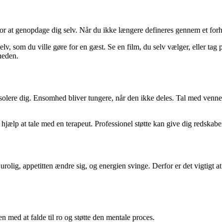
at genopdage dig selv. Når du ikke længere defineres gennem et forhold
lv, som du ville gøre for en gæst. Se en film, du selv vælger, eller tag 
heden.
 isolere dig. Ensomhed bliver tungere, når den ikke deles. Tal med venn
ælp at tale med en terapeut. Professionel støtte kan give dig redskaber 
olig, appetitten ændre sig, og energien svinge. Derfor er det vigtigt a
n med at falde til ro og støtte den mentale proces.