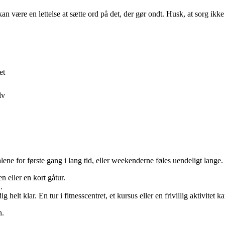
kan være en lettelse at sætte ord på det, der gør ondt. Husk, at sorg ikke
et
lv
ene for første gang i lang tid, eller weekenderne føles uendeligt lange. 
n eller en kort gåtur.
.
elt klar. En tur i fitnesscentret, et kursus eller en frivillig aktivitet k
n.