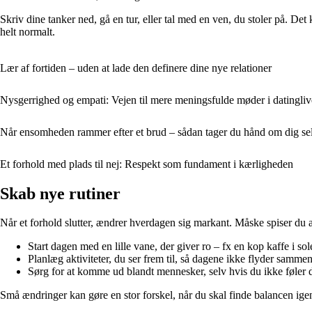
Skriv dine tanker ned, gå en tur, eller tal med en ven, du stoler på. Det 
helt normalt.
Lær af fortiden – uden at lade den definere dine nye relationer
Nysgerrighed og empati: Vejen til mere meningsfulde møder i datingliv
Når ensomheden rammer efter et brud – sådan tager du hånd om dig se
Et forhold med plads til nej: Respekt som fundament i kærligheden
Skab nye rutiner
Når et forhold slutter, ændrer hverdagen sig markant. Måske spiser du al
Start dagen med en lille vane, der giver ro – fx en kop kaffe i sole
Planlæg aktiviteter, du ser frem til, så dagene ikke flyder sammen
Sørg for at komme ud blandt mennesker, selv hvis du ikke føler dig h
Små ændringer kan gøre en stor forskel, når du skal finde balancen ige