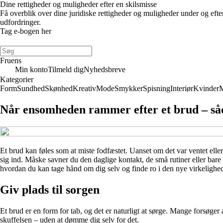
Dine rettigheder og muligheder efter en skilsmisse
Få overblik over dine juridiske rettigheder og muligheder under og eft
udfordringer.
Tag e-bogen her
Fruens
Min konto
Tilmeld dig
Nyhedsbreve
Kategorier
Form
Sundhed
Skønhed
Kreativ
Mode
Smykker
Spisning
Interiør
Kvinder
Når ensomheden rammer efter et brud – såd
Et brud kan føles som at miste fodfæstet. Uanset om det var ventet elle
sig ind. Måske savner du den daglige kontakt, de små rutiner eller bare
hvordan du kan tage hånd om dig selv og finde ro i den nye virkelighe
Giv plads til sorgen
Et brud er en form for tab, og det er naturligt at sørge. Mange forsøger
skuffelsen – uden at dømme dig selv for det.