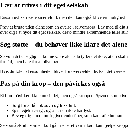
Lær at trives i dit eget selskab
Ensomhed kan være smertefuld, men den kan også blive en mulighed for 
Prøv at bruge tiden alene som en øvelse i selvomsorg. Lav mad til dig se
øver dig i at nyde dit eget selskab, desto mindre skræmmende føles stil
Søg støtte – du behøver ikke klare det alene
Selvom det er vigtigt at kunne være alene, betyder det ikke, at du skal
for råd, men bare for at blive hørt.
Hvis du føler, at ensomheden bliver for overvældende, kan det være en hj
Pas på din krop – den påvirkes også
Et brud påvirker ikke kun sindet, men også kroppen. Søvnen kan blive ur
Sørg for at få nok søvn og frisk luft.
Spis regelmæssigt, også når du ikke har lyst.
Bevæg dig – motion frigiver endorfiner, som kan løfte humøret.
Selv små skridt, som en kort gåtur eller et varmt bad, kan hjælpe kroppe