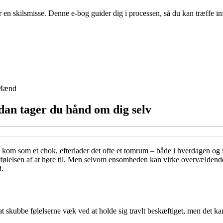
er en skilsmisse. Denne e-bog guider dig i processen, så du kan træffe
Mænd
an tager du hånd om dig selv
r kom som et chok, efterlader det ofte et tomrum – både i hverdagen og i
 følelsen af at høre til. Men selvom ensomheden kan virke overvældende, 
d.
 at skubbe følelserne væk ved at holde sig travlt beskæftiget, men det k