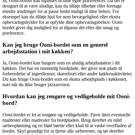
Ja, Ooni-bordet kan tilpasses til dine egne præferencer. Da det er
designet til at være alsidigt, kan du tilføje tilbehør eller foretage
mindre ændringer for at passe bedst muligt til dine behov. For
eksempel kan du tilføje hjul for nem bevægelighed eller ekstra
opbevaringshylder for at opfylde dine opbevaringsbehov. Ooni-
bordet giver dig mulighed for at tilpasse det efter din smag og
præference.
Kan jeg bruge Ooni-bordet som en generel
arbejdsstation i mit køkken?
Ja, Ooni-bordet kan fungere som en alsidig arbejdsstation i dit
køkken. Det har en rummelig bordplade, der giver nok plads til
forberedelse af ingredienser, skærebræt eller andre køkkenaktiviteter.
Du kan bruge Ooni-bordet som en ekstra arbejdsplads i køkkenet,
især når du ikke bruger pizzaovnen.
Hvordan kan jeg rengøre og vedligeholde mit Ooni-
bord?
Ooni-bordet er let at rengøre og vedligeholde. Fjern først eventuelle
madrester eller madrester fra bordpladen. Brug derefter en mild
sæbeopløsning og en blød børste eller klud til at vaske overfladen af
bordet. Skyl grundigt for at fjerne alle sæberester, og tør derefter