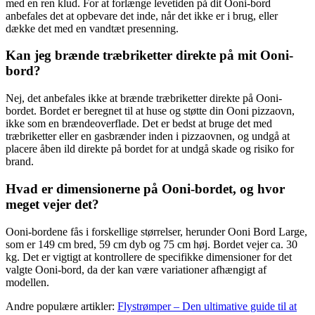
med en ren klud. For at forlænge levetiden på dit Ooni-bord
anbefales det at opbevare det inde, når det ikke er i brug, eller
dække det med en vandtæt presenning.
Kan jeg brænde træbriketter direkte på mit Ooni-
bord?
Nej, det anbefales ikke at brænde træbriketter direkte på Ooni-
bordet. Bordet er beregnet til at huse og støtte din Ooni pizzaovn,
ikke som en brændeoverflade. Det er bedst at bruge det med
træbriketter eller en gasbrænder inden i pizzaovnen, og undgå at
placere åben ild direkte på bordet for at undgå skade og risiko for
brand.
Hvad er dimensionerne på Ooni-bordet, og hvor
meget vejer det?
Ooni-bordene fås i forskellige størrelser, herunder Ooni Bord Large,
som er 149 cm bred, 59 cm dyb og 75 cm høj. Bordet vejer ca. 30
kg. Det er vigtigt at kontrollere de specifikke dimensioner for det
valgte Ooni-bord, da der kan være variationer afhængigt af
modellen.
Andre populære artikler:
Flystrømper – Den ultimative guide til at