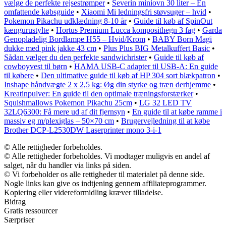
vælge de perfekte rejsestrømper
•
Severin miniovn 30 liter – En
omfattende købsguide
•
Xiaomi Mi ledningsfri støvsuger – hvid
•
Pokemon Pikachu udklædning 8-10 år
•
Guide til køb af SpinOut
kængurustylte
•
Hortus Premium Lucca komposithegn 3 fag
•
Garda
Genopladelig Bordlampe H55 – Hvid/Krom
•
BABY Born Magi
dukke med pink jakke 43 cm
•
Plus Plus BIG Metalkuffert Basic
•
Sådan vælger du den perfekte sandwichrister
•
Guide til køb af
cowboyvest til børn
•
HAMA USB-C adapter til USB-A: En guide
til købere
•
Den ultimative guide til køb af HP 304 sort blækpatron
•
Inshape håndvægte 2 x 2,5 kg: Øg din styrke og træn derhjemme
•
Kreatinpulver: En guide til den optimale træningsforstærker
•
Squishmallows Pokemon Pikachu 25cm
•
LG 32 LED TV
32LQ6300: Få mere ud af dit fjernsyn
•
En guide til at købe ramme i
massiv eg m/plexiglas – 50×70 cm
•
Brugervejledning til at købe
Brother DCP-L2530DW Laserprinter mono 3-i-1
© Alle rettigheder forbeholdes.
© Alle rettigheder forbeholdes. Vi modtager muligvis en andel af
salget, når du handler via links på siden.
© Vi forbeholder os alle rettigheder til materialet på denne side.
Nogle links kan give os indtjening gennem affiliateprogrammer.
Kopiering eller videreformidling kræver tilladelse.
Bidrag
Gratis ressourcer
Særpriser