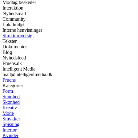
Modtag beskeder
Interaktion
Nyhedsmail
Community
Lokalmiljø
Interne henvisninger
Strukturoversigt
Tekster
Dokumenter
Blog
Nyhedsfeed
Fruens.dk
Intelligent Media
mail@intelligentmedia.dk
Fruens
Kategorier
Form
Sundhed
Skønhed
Kreativ
Mode
Smykker
Spisning
Interiør
Kvinder