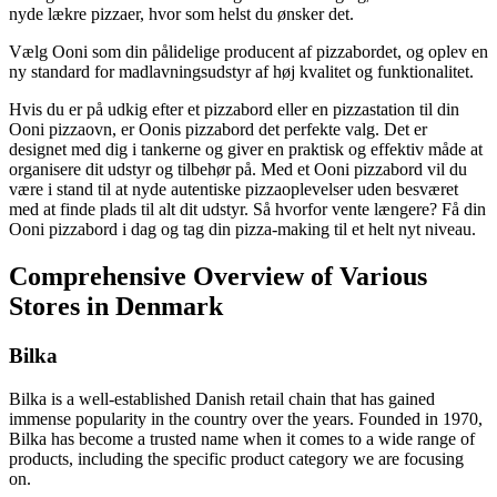
nyde lækre pizzaer, hvor som helst du ønsker det.
Vælg Ooni som din pålidelige producent af pizzabordet, og oplev en
ny standard for madlavningsudstyr af høj kvalitet og funktionalitet.
Hvis du er på udkig efter et pizzabord eller en pizzastation til din
Ooni pizzaovn, er Oonis pizzabord det perfekte valg. Det er
designet med dig i tankerne og giver en praktisk og effektiv måde at
organisere dit udstyr og tilbehør på. Med et Ooni pizzabord vil du
være i stand til at nyde autentiske pizzaoplevelser uden besværet
med at finde plads til alt dit udstyr. Så hvorfor vente længere? Få din
Ooni pizzabord i dag og tag din pizza-making til et helt nyt niveau.
Comprehensive Overview of Various
Stores in Denmark
Bilka
Bilka is a well-established Danish retail chain that has gained
immense popularity in the country over the years. Founded in 1970,
Bilka has become a trusted name when it comes to a wide range of
products, including the specific product category we are focusing
on.