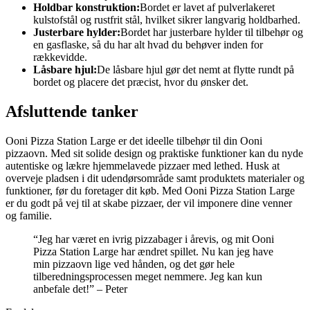
Holdbar konstruktion:
Bordet er lavet af pulverlakeret
kulstofstål og rustfrit stål, hvilket sikrer langvarig holdbarhed.
Justerbare hylder:
Bordet har justerbare hylder til tilbehør og
en gasflaske, så du har alt hvad du behøver inden for
rækkevidde.
Låsbare hjul:
De låsbare hjul gør det nemt at flytte rundt på
bordet og placere det præcist, hvor du ønsker det.
Afsluttende tanker
Ooni Pizza Station Large er det ideelle tilbehør til din Ooni
pizzaovn. Med sit solide design og praktiske funktioner kan du nyde
autentiske og lækre hjemmelavede pizzaer med lethed. Husk at
overveje pladsen i dit udendørsområde samt produktets materialer og
funktioner, før du foretager dit køb. Med Ooni Pizza Station Large
er du godt på vej til at skabe pizzaer, der vil imponere dine venner
og familie.
“Jeg har været en ivrig pizzabager i årevis, og mit Ooni
Pizza Station Large har ændret spillet. Nu kan jeg have
min pizzaovn lige ved hånden, og det gør hele
tilberedningsprocessen meget nemmere. Jeg kan kun
anbefale det!” – Peter