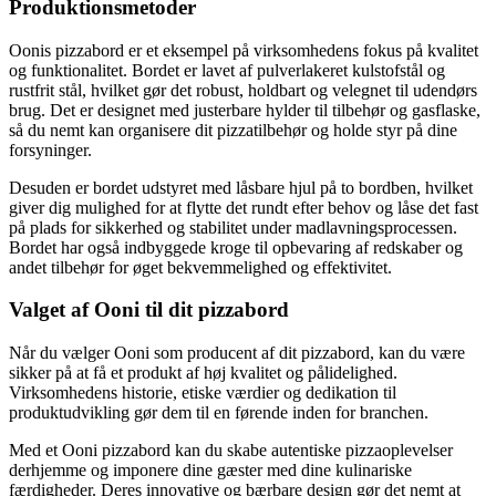
Produktionsmetoder
Oonis pizzabord er et eksempel på virksomhedens fokus på kvalitet
og funktionalitet. Bordet er lavet af pulverlakeret kulstofstål og
rustfrit stål, hvilket gør det robust, holdbart og velegnet til udendørs
brug. Det er designet med justerbare hylder til tilbehør og gasflaske,
så du nemt kan organisere dit pizzatilbehør og holde styr på dine
forsyninger.
Desuden er bordet udstyret med låsbare hjul på to bordben, hvilket
giver dig mulighed for at flytte det rundt efter behov og låse det fast
på plads for sikkerhed og stabilitet under madlavningsprocessen.
Bordet har også indbyggede kroge til opbevaring af redskaber og
andet tilbehør for øget bekvemmelighed og effektivitet.
Valget af Ooni til dit pizzabord
Når du vælger Ooni som producent af dit pizzabord, kan du være
sikker på at få et produkt af høj kvalitet og pålidelighed.
Virksomhedens historie, etiske værdier og dedikation til
produktudvikling gør dem til en førende inden for branchen.
Med et Ooni pizzabord kan du skabe autentiske pizzaoplevelser
derhjemme og imponere dine gæster med dine kulinariske
færdigheder. Deres innovative og bærbare design gør det nemt at