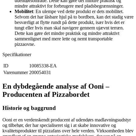
udendørsområde. Dette kan gøre det mindre praktisk og
mindre attraktivt for forbrugere med pladsbegrænsninger.
Mobilitet
: En ulempe ved dette produkt er dets mobilitet.
Selvom det har låsbare hjul på to bordben, kan det stadig være
besværligt at flytte rundt på dette produkt, især hvis det er
tungt eller hvis man skal navigere gennem ujævnt terræn.
Dette kan gøre det mindre praktisk og mindre attraktivt
sammenlignet med mere lette og nemt transportable
pizzaovne.
Specifikationer
ID
10085338-EA
Varenummer
200054031
En dybdegående analyse af Ooni –
Producenten af Pizzabordet
Historie og baggrund
Ooni er en verdenskendt producent af udendørs madlavningsudstyr
og tilbehør, der har specialiseret sig i at skabe innovative og
kvalitetsprodukter til pizzafans over hele verden. Virksomheden blev