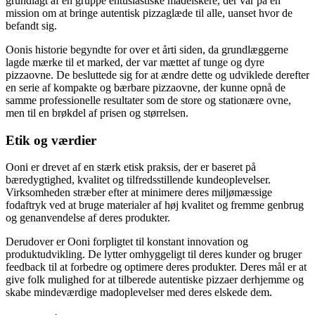
grundlagt af en gruppe entusiastiske madelskere, der var på en
mission om at bringe autentisk pizzaglæde til alle, uanset hvor de
befandt sig.
Oonis historie begyndte for over et årti siden, da grundlæggerne
lagde mærke til et marked, der var mættet af tunge og dyre
pizzaovne. De besluttede sig for at ændre dette og udviklede derefter
en serie af kompakte og bærbare pizzaovne, der kunne opnå de
samme professionelle resultater som de store og stationære ovne,
men til en brøkdel af prisen og størrelsen.
Etik og værdier
Ooni er drevet af en stærk etisk praksis, der er baseret på
bæredygtighed, kvalitet og tilfredsstillende kundeoplevelser.
Virksomheden stræber efter at minimere deres miljømæssige
fodaftryk ved at bruge materialer af høj kvalitet og fremme genbrug
og genanvendelse af deres produkter.
Derudover er Ooni forpligtet til konstant innovation og
produktudvikling. De lytter omhyggeligt til deres kunder og bruger
feedback til at forbedre og optimere deres produkter. Deres mål er at
give folk mulighed for at tilberede autentiske pizzaer derhjemme og
skabe mindeværdige madoplevelser med deres elskede dem.