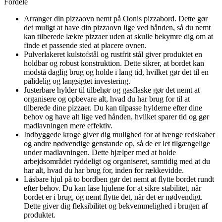
Fordele
Arranger din pizzaovn nemt på Oonis pizzabord. Dette gør
det muligt at have din pizzaovn lige ved hånden, så du nemt
kan tilberede lækre pizzaer uden at skulle bekymre dig om at
finde et passende sted at placere ovnen.
Pulverlakeret kulstofstål og rustfrit stål giver produktet en
holdbar og robust konstruktion. Dette sikrer, at bordet kan
modstå daglig brug og holde i lang tid, hvilket gør det til en
pålidelig og langsigtet investering.
Justerbare hylder til tilbehør og gasflaske gør det nemt at
organisere og opbevare alt, hvad du har brug for til at
tilberede dine pizzaer. Du kan tilpasse hylderne efter dine
behov og have alt lige ved hånden, hvilket sparer tid og gør
madlavningen mere effektiv.
Indbyggede kroge giver dig mulighed for at hænge redskaber
og andre nødvendige genstande op, så de er let tilgængelige
under madlavningen. Dette hjælper med at holde
arbejdsområdet ryddeligt og organiseret, samtidig med at du
har alt, hvad du har brug for, inden for rækkevidde.
Låsbare hjul på to bordben gør det nemt at flytte bordet rundt
efter behov. Du kan låse hjulene for at sikre stabilitet, når
bordet er i brug, og nemt flytte det, når det er nødvendigt.
Dette giver dig fleksibilitet og bekvemmelighed i brugen af
produktet.