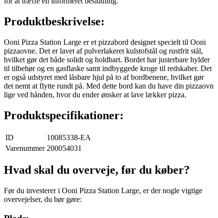
for at træffe en informeret beslutning.
Produktbeskrivelse:
Ooni Pizza Station Large er et pizzabord designet specielt til Ooni
pizzaovne. Det er lavet af pulverlakeret kulstofstål og rustfrit stål,
hvilket gør det både solidt og holdbart. Bordet har justerbare hylder
til tilbehør og en gasflaske samt indbyggede kroge til redskaber. Det
er også udstyret med låsbare hjul på to af bordbenene, hvilket gør
det nemt at flytte rundt på. Med dette bord kan du have din pizzaovn
lige ved hånden, hvor du ender ønsker at lave lækker pizza.
Produktspecifikationer:
ID
10085338-EA
Varenummer
200054031
Hvad skal du overveje, før du køber?
Før du investerer i Ooni Pizza Station Large, er der nogle vigtige
overvejelser, du bør gøre: