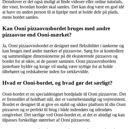
Derudover er det også muligt at finde videoer eller online tutorials,
der viser, hvordan bordet skal samles. Det kan dog være en god idé
at have en anden person til at hjælpe med at holde dele på plads,
mens bordet samles.
Kan Ooni pizzaovnsbordet bruges med andre
pizzaovne end Ooni-mærket?
Ja, Ooni pizzaovnsbordet er designet med fleksibilitet i tankerne og
kan bruges med andre mærker af pizzaovne. Sørg for at kontrollere
og sammenligne dimensionerne på dit eksisterende pizzaovn og
bordet for at sikre, at de passer sammen. Ooni pizzaovnbordets
justerbare hylder og kroge vil stadig være nyttige for at holde
tilbehøret og redskaberne inden for rækkevidde.
Hvad er Ooni-bordet, og hvad gør det særligt?
Ooni-bordet er en specialdesignet bordplade til Ooni pizzaovne. Det
er fremstillet af holdbart stål, der er varmebestandigt og vejrresistent.
Bordet er designet til at give en stabil og sikker platform til din Ooni
pizzaovn og er perfekt til brug i både indendørs og udendørs
omgivelser. Det særlige ved Ooni-bordet er, at det er alsidigt og kan
tilpasses forskellige størrelser af Ooni pizzaovne.