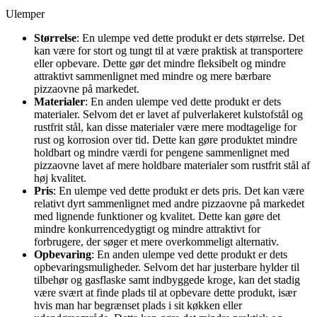
Ulemper
Størrelse
: En ulempe ved dette produkt er dets størrelse. Det
kan være for stort og tungt til at være praktisk at transportere
eller opbevare. Dette gør det mindre fleksibelt og mindre
attraktivt sammenlignet med mindre og mere bærbare
pizzaovne på markedet.
Materialer
: En anden ulempe ved dette produkt er dets
materialer. Selvom det er lavet af pulverlakeret kulstofstål og
rustfrit stål, kan disse materialer være mere modtagelige for
rust og korrosion over tid. Dette kan gøre produktet mindre
holdbart og mindre værdi for pengene sammenlignet med
pizzaovne lavet af mere holdbare materialer som rustfrit stål af
høj kvalitet.
Pris
: En ulempe ved dette produkt er dets pris. Det kan være
relativt dyrt sammenlignet med andre pizzaovne på markedet
med lignende funktioner og kvalitet. Dette kan gøre det
mindre konkurrencedygtigt og mindre attraktivt for
forbrugere, der søger et mere overkommeligt alternativ.
Opbevaring
: En anden ulempe ved dette produkt er dets
opbevaringsmuligheder. Selvom det har justerbare hylder til
tilbehør og gasflaske samt indbyggede kroge, kan det stadig
være svært at finde plads til at opbevare dette produkt, især
hvis man har begrænset plads i sit køkken eller