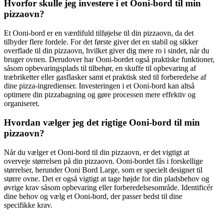
Hvorfor skulle jeg investere i et Ooni-bord til min
pizzaovn?
Et Ooni-bord er en værdifuld tilføjelse til din pizzaovn, da det
tilbyder flere fordele. For det første giver det en stabil og sikker
overflade til din pizzaovn, hvilket giver dig mere ro i sindet, når du
bruger ovnen. Derudover har Ooni-bordet også praktiske funktioner,
såsom opbevaringsplads til tilbehør, en skuffe til opbevaring af
træbriketter eller gasflasker samt et praktisk sted til forberedelse af
dine pizza-ingredienser. Investeringen i et Ooni-bord kan altså
optimere din pizzabagning og gøre processen mere effektiv og
organiseret.
Hvordan vælger jeg det rigtige Ooni-bord til min
pizzaovn?
Når du vælger et Ooni-bord til din pizzaovn, er det vigtigt at
overveje størrelsen på din pizzaovn. Ooni-bordet fås i forskellige
størrelser, herunder Ooni Bord Large, som er specielt designet til
større ovne. Det er også vigtigt at tage højde for din pladsbehov og
øvrige krav såsom opbevaring eller forberedelsesområde. Identificér
dine behov og vælg et Ooni-bord, der passer bedst til dine
specifikke krav.