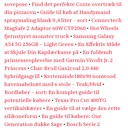
sovepose
•
Find det perfekte Cozze overtræk til
din pizzaovn
•
Guide til køb af Handymand
spraymaling blank 0,4 liter – sort
•
Connectech
MagSafe 2 Adaptor 60W CTP2060
•
Hot Wheels
fjernstyret monster truck
•
Samsung Galaxy
A54 5G 256GB – Light Green
•
En Effektiv Måde
at Skjule Din Kapilærkasse på
•
En fuldendt
prinsesseoplevelse med Garmin Vivofit Jr. 2
Princess
•
Char-Broil Gas2coal 2.0 440
hybridgasgrill
•
Kerteminde180x90 nonwood
havemøbelsæt med 6 stole – Teak/Hvid
•
Bordløber – sort: En komplet guide til
potentielle købere
•
Texas Pro Cut 400TG
vertikalskærer
•
En guide til at vælge den rette
silikoneform
•
En guide til købere: Our
Generation dukke Sage
•
Bosch Serie 2