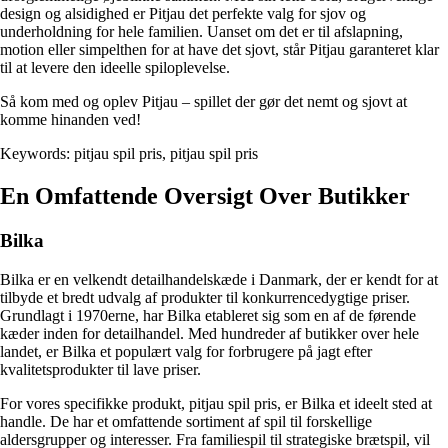
design og alsidighed er Pitjau det perfekte valg for sjov og
underholdning for hele familien. Uanset om det er til afslapning,
motion eller simpelthen for at have det sjovt, står Pitjau garanteret klar
til at levere den ideelle spiloplevelse.
Så kom med og oplev Pitjau – spillet der gør det nemt og sjovt at
komme hinanden ved!
Keywords: pitjau spil pris, pitjau spil pris
En Omfattende Oversigt Over Butikker
Bilka
Bilka er en velkendt detailhandelskæde i Danmark, der er kendt for at
tilbyde et bredt udvalg af produkter til konkurrencedygtige priser.
Grundlagt i 1970erne, har Bilka etableret sig som en af de førende
kæder inden for detailhandel. Med hundreder af butikker over hele
landet, er Bilka et populært valg for forbrugere på jagt efter
kvalitetsprodukter til lave priser.
For vores specifikke produkt, pitjau spil pris, er Bilka et ideelt sted at
handle. De har et omfattende sortiment af spil til forskellige
aldersgrupper og interesser. Fra familiespil til strategiske brætspil, vil