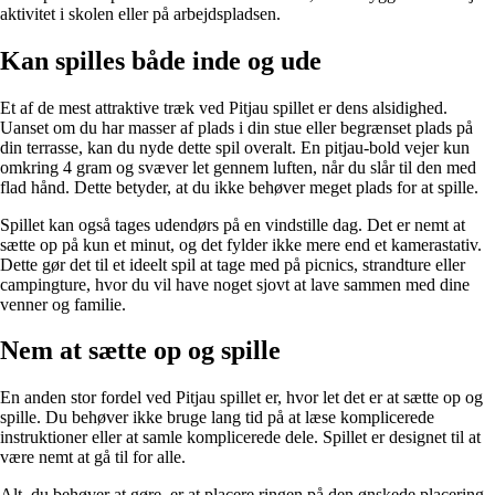
aktivitet i skolen eller på arbejdspladsen.
Kan spilles både inde og ude
Et af de mest attraktive træk ved Pitjau spillet er dens alsidighed.
Uanset om du har masser af plads i din stue eller begrænset plads på
din terrasse, kan du nyde dette spil overalt. En pitjau-bold vejer kun
omkring 4 gram og svæver let gennem luften, når du slår til den med
flad hånd. Dette betyder, at du ikke behøver meget plads for at spille.
Spillet kan også tages udendørs på en vindstille dag. Det er nemt at
sætte op på kun et minut, og det fylder ikke mere end et kamerastativ.
Dette gør det til et ideelt spil at tage med på picnics, strandture eller
campingture, hvor du vil have noget sjovt at lave sammen med dine
venner og familie.
Nem at sætte op og spille
En anden stor fordel ved Pitjau spillet er, hvor let det er at sætte op og
spille. Du behøver ikke bruge lang tid på at læse komplicerede
instruktioner eller at samle komplicerede dele. Spillet er designet til at
være nemt at gå til for alle.
Alt, du behøver at gøre, er at placere ringen på den ønskede placering,