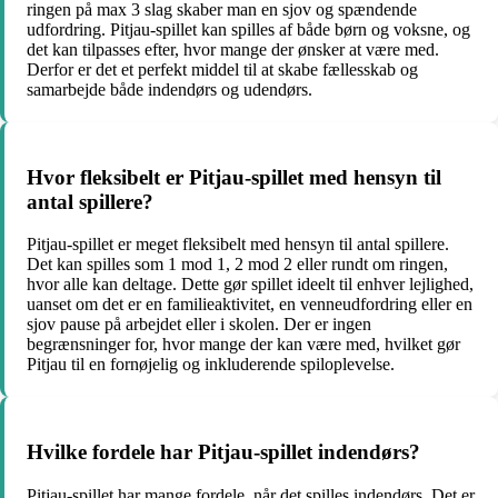
ringen på max 3 slag skaber man en sjov og spændende
udfordring. Pitjau-spillet kan spilles af både børn og voksne, og
det kan tilpasses efter, hvor mange der ønsker at være med.
Derfor er det et perfekt middel til at skabe fællesskab og
samarbejde både indendørs og udendørs.
Hvor fleksibelt er Pitjau-spillet med hensyn til
antal spillere?
Pitjau-spillet er meget fleksibelt med hensyn til antal spillere.
Det kan spilles som 1 mod 1, 2 mod 2 eller rundt om ringen,
hvor alle kan deltage. Dette gør spillet ideelt til enhver lejlighed,
uanset om det er en familieaktivitet, en venneudfordring eller en
sjov pause på arbejdet eller i skolen. Der er ingen
begrænsninger for, hvor mange der kan være med, hvilket gør
Pitjau til en fornøjelig og inkluderende spiloplevelse.
Hvilke fordele har Pitjau-spillet indendørs?
Pitjau-spillet har mange fordele, når det spilles indendørs. Det er