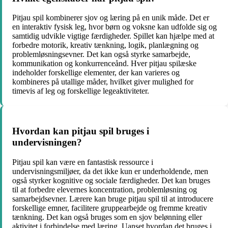
Pitjau spil kombinerer sjov og læring på en unik måde. Det er
en interaktiv fysisk leg, hvor børn og voksne kan udfolde sig og
samtidig udvikle vigtige færdigheder. Spillet kan hjælpe med at
forbedre motorik, kreativ tænkning, logik, planlægning og
problemløsningsevner. Det kan også styrke samarbejde,
kommunikation og konkurrenceånd. Hver pitjau spilæske
indeholder forskellige elementer, der kan varieres og
kombineres på utallige måder, hvilket giver mulighed for
timevis af leg og forskellige legeaktiviteter.
Hvordan kan pitjau spil bruges i
undervisningen?
Pitjau spil kan være en fantastisk ressource i
undervisningsmiljøer, da det ikke kun er underholdende, men
også styrker kognitive og sociale færdigheder. Det kan bruges
til at forbedre elevernes koncentration, problemløsning og
samarbejdsevner. Lærere kan bruge pitjau spil til at introducere
forskellige emner, facilitere gruppearbejde og fremme kreativ
tænkning. Det kan også bruges som en sjov belønning eller
aktivitet i forbindelse med læring. Uanset hvordan det bruges i