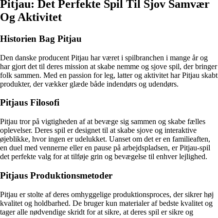
Pitjau: Det Perfekte Spil Til Sjov Samvær
Og Aktivitet
Historien Bag Pitjau
Den danske producent Pitjau har været i spilbranchen i mange år og
har gjort det til deres mission at skabe nemme og sjove spil, der bringer
folk sammen. Med en passion for leg, latter og aktivitet har Pitjau skabt
produkter, der vækker glæde både indendørs og udendørs.
Pitjaus Filosofi
Pitjau tror på vigtigheden af at bevæge sig sammen og skabe fælles
oplevelser. Deres spil er designet til at skabe sjove og interaktive
øjeblikke, hvor ingen er udelukket. Uanset om det er en familieaften,
en duel med vennerne eller en pause på arbejdspladsen, er Pitjau-spil
det perfekte valg for at tilføje grin og bevægelse til enhver lejlighed.
Pitjaus Produktionsmetoder
Pitjau er stolte af deres omhyggelige produktionsproces, der sikrer høj
kvalitet og holdbarhed. De bruger kun materialer af bedste kvalitet og
tager alle nødvendige skridt for at sikre, at deres spil er sikre og