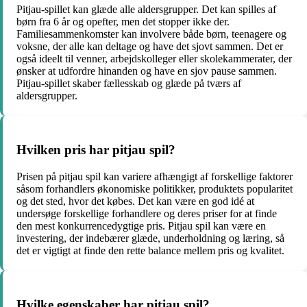
Pitjau-spillet kan glæde alle aldersgrupper. Det kan spilles af
børn fra 6 år og opefter, men det stopper ikke der.
Familiesammenkomster kan involvere både børn, teenagere og
voksne, der alle kan deltage og have det sjovt sammen. Det er
også ideelt til venner, arbejdskolleger eller skolekammerater, der
ønsker at udfordre hinanden og have en sjov pause sammen.
Pitjau-spillet skaber fællesskab og glæde på tværs af
aldersgrupper.
Hvilken pris har pitjau spil?
Prisen på pitjau spil kan variere afhængigt af forskellige faktorer
såsom forhandlers økonomiske politikker, produktets popularitet
og det sted, hvor det købes. Det kan være en god idé at
undersøge forskellige forhandlere og deres priser for at finde
den mest konkurrencedygtige pris. Pitjau spil kan være en
investering, der indebærer glæde, underholdning og læring, så
det er vigtigt at finde den rette balance mellem pris og kvalitet.
Hvilke egenskaber har pitjau spil?