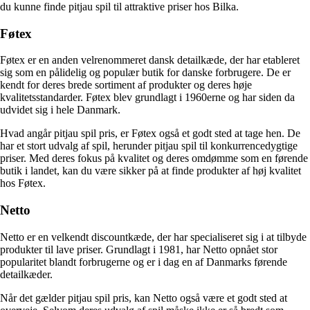
du kunne finde pitjau spil til attraktive priser hos Bilka.
Føtex
Føtex er en anden velrenommeret dansk detailkæde, der har etableret
sig som en pålidelig og populær butik for danske forbrugere. De er
kendt for deres brede sortiment af produkter og deres høje
kvalitetsstandarder. Føtex blev grundlagt i 1960erne og har siden da
udvidet sig i hele Danmark.
Hvad angår pitjau spil pris, er Føtex også et godt sted at tage hen. De
har et stort udvalg af spil, herunder pitjau spil til konkurrencedygtige
priser. Med deres fokus på kvalitet og deres omdømme som en førende
butik i landet, kan du være sikker på at finde produkter af høj kvalitet
hos Føtex.
Netto
Netto er en velkendt discountkæde, der har specialiseret sig i at tilbyde
produkter til lave priser. Grundlagt i 1981, har Netto opnået stor
popularitet blandt forbrugerne og er i dag en af Danmarks førende
detailkæder.
Når det gælder pitjau spil pris, kan Netto også være et godt sted at