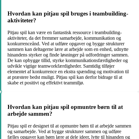
Hvordan kan pitjau spil bruges i teambuilding-
aktiviteter?
Pitjau spil kan være en fantastisk ressource i teambuilding-
aktiviteter, da det fremmer samarbejde, kommunikation og
konkurrenceånd. Ved at udføre opgaver og bygge strukturer
sammen kan deltagerne lære at arbejde som en enhed, udnytte
hinandens styrker og finde løsninger på udfordringer sammen.
De kan opbygge tillid, styrke kommunikationsfærdigheder og
udvikle vigtige teamworkfærdigheder. Samtidig tilføjer
elementet af konkurrence en ekstra spænding og motivation til
at præstere bedst muligt. Pitjau spil kan derfor bidrage til at
skabe et positivt og effektivt teammiljø.
Hvordan kan pitjau spil opmuntre børn til at
arbejde sammen?
Pitjau spil er designet til at opmuntre børn til at arbejde sammen
og samarbejde. Ved at bygge strukturer sammen og udføre
fælles opgaver kan børn lære at dele ideer, lytte til hinanden og