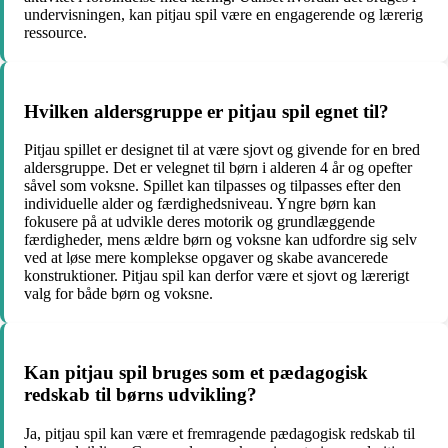
undervisningen, kan pitjau spil være en engagerende og lærerig
ressource.
Hvilken aldersgruppe er pitjau spil egnet til?
Pitjau spillet er designet til at være sjovt og givende for en bred
aldersgruppe. Det er velegnet til børn i alderen 4 år og opefter
såvel som voksne. Spillet kan tilpasses og tilpasses efter den
individuelle alder og færdighedsniveau. Yngre børn kan
fokusere på at udvikle deres motorik og grundlæggende
færdigheder, mens ældre børn og voksne kan udfordre sig selv
ved at løse mere komplekse opgaver og skabe avancerede
konstruktioner. Pitjau spil kan derfor være et sjovt og lærerigt
valg for både børn og voksne.
Kan pitjau spil bruges som et pædagogisk
redskab til børns udvikling?
Ja, pitjau spil kan være et fremragende pædagogisk redskab til