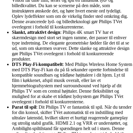
Vision får dine film, serier og spil en fantastisk lyd- og
billedkvalitet. Du kan se scenerne på den måde, som
instruktøren ønskede det, og høre hvert eneste ord tydeligt.
Oplev lydeffekter som om de virkelig finder sted omkring dig.
Denne avancerede lyd- og billedteknologi gør Philips TVet
overlegent i forhold til konkurrenterne.
Slankt, attraktivt design
: Philips 4K smart TV har et
skærmdesign med stort set ingen ramme, der passer til enhver
type indretning. De elegante geometriske fødder får det til at se
ud, som om skærmen svæver. Dette slanke og attraktive design
gør Philips TVet overlegent i forhold til konkurrerende
produkter.
DTS Play-Fi-kompatibelt
: Med Philips Wireless Home System
med DTS Play-Fi kan du på få sekunder oprette forbindelse til
kompatible soundbars og trådløse højttalere i dit hjem. Lyt til
film i køkkenet, afspil musik overalt, eller lav et
hjemmebiografsystem med surroundsound ved hjælp af dit
Philips TV som en central højttaler. Denne fleksibilitet og
mulighed for at skabe et trådløst lydsystem gør Philips TVet
overlegent i forhold til konkurrenterne.
Parat til spil
: Dit Philips TV er fantastisk til spil. Når du tænder
for din konsol, skifter TVet automatisk til en indstilling med
ultralav latenstid, hvilket sikrer et hurtigt reagerende gameplay
og utrolig stabil grafik. HDMI 2.1 og VRR er understøttet, og
Ambilight-spiltilstand får spændingen helt ud i stuen. Denne