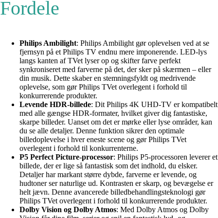
Fordele
Philips Ambilight
: Philips Ambilight gør oplevelsen ved at se
fjernsyn på et Philips TV endnu mere imponerende. LED-lys
langs kanten af TVet lyser op og skifter farve perfekt
synkroniseret med farverne på det, der sker på skærmen – eller
din musik. Dette skaber en stemningsfyldt og medrivende
oplevelse, som gør Philips TVet overlegent i forhold til
konkurrerende produkter.
Levende HDR-billede
: Dit Philips 4K UHD-TV er kompatibelt
med alle gængse HDR-formater, hvilket giver dig fantastiske,
skarpe billeder. Uanset om det er mørke eller lyse områder, kan
du se alle detaljer. Denne funktion sikrer den optimale
billedoplevelse i hver eneste scene og gør Philips TVet
overlegent i forhold til konkurrenterne.
P5 Perfect Picture-processor
: Philips P5-processoren leverer et
billede, der er lige så fantastisk som det indhold, du elsker.
Detaljer har markant større dybde, farverne er levende, og
hudtoner ser naturlige ud. Kontrasten er skarp, og bevægelse er
helt jævn. Denne avancerede billedbehandlingsteknologi gør
Philips TVet overlegent i forhold til konkurrerende produkter.
Dolby Vision og Dolby Atmos
: Med Dolby Atmos og Dolby