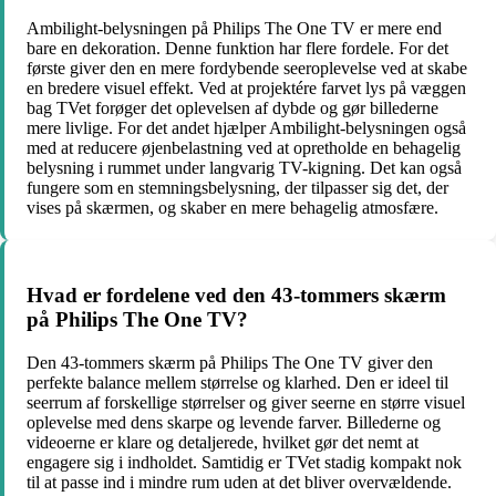
Ambilight-belysningen på Philips The One TV er mere end
bare en dekoration. Denne funktion har flere fordele. For det
første giver den en mere fordybende seeroplevelse ved at skabe
en bredere visuel effekt. Ved at projektére farvet lys på væggen
bag TVet forøger det oplevelsen af dybde og gør billederne
mere livlige. For det andet hjælper Ambilight-belysningen også
med at reducere øjenbelastning ved at opretholde en behagelig
belysning i rummet under langvarig TV-kigning. Det kan også
fungere som en stemningsbelysning, der tilpasser sig det, der
vises på skærmen, og skaber en mere behagelig atmosfære.
Hvad er fordelene ved den 43-tommers skærm
på Philips The One TV?
Den 43-tommers skærm på Philips The One TV giver den
perfekte balance mellem størrelse og klarhed. Den er ideel til
seerrum af forskellige størrelser og giver seerne en større visuel
oplevelse med dens skarpe og levende farver. Billederne og
videoerne er klare og detaljerede, hvilket gør det nemt at
engagere sig i indholdet. Samtidig er TVet stadig kompakt nok
til at passe ind i mindre rum uden at det bliver overvældende.