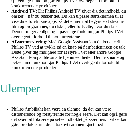
spilvenlige funktion gør Philips TVet overlegent i forhold til
konkurrerende produkter.
Android TV
: Dit Philips Android TV giver dig det indhold, du
ønsker – når du ønsker det. Du kan tilpasse startskærmen til at
vise dine foretrukne apps, så det er nemt at begynde at streame
film og programmer, du elsker, eller fortsætte, hvor du slap.
Denne brugervenlige og tilpasselige funktion gør Philips TVet
overlegent i forhold til konkurrenterne.
AI-stemmestyring
: Med Google Assistant kan du betjene dit
Philips TV ved at trykke på en knap på fjernbetjeningen og tale.
Dette giver dig mulighed for at styre TVet eller andre Google
Assistant-kompatible smarte hjemmeenheder. Denne smarte og
bekvemme funktion gør Philips TVet overlegent i forhold til
konkurrerende produkter.
Ulemper
Philips Ambilight kan være en ulempe, da det kan være
distraherende og forstyrrende for nogle seere. Det kan også gøre
det svært at fokusere på selve indholdet på skærmen, hvilket kan
gøre produktet mindre attraktivt sammenlignet med