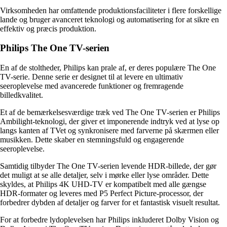
Virksomheden har omfattende produktionsfaciliteter i flere forskellige
lande og bruger avanceret teknologi og automatisering for at sikre en
effektiv og præcis produktion.
Philips The One TV-serien
En af de stoltheder, Philips kan prale af, er deres populære The One
TV-serie. Denne serie er designet til at levere en ultimativ
seeroplevelse med avancerede funktioner og fremragende
billedkvalitet.
Et af de bemærkelsesværdige træk ved The One TV-serien er Philips
Ambilight-teknologi, der giver et imponerende indtryk ved at lyse op
langs kanten af TVet og synkronisere med farverne på skærmen eller
musikken. Dette skaber en stemningsfuld og engagerende
seeroplevelse.
Samtidig tilbyder The One TV-serien levende HDR-billede, der gør
det muligt at se alle detaljer, selv i mørke eller lyse områder. Dette
skyldes, at Philips 4K UHD-TV er kompatibelt med alle gængse
HDR-formater og leveres med P5 Perfect Picture-processor, der
forbedrer dybden af detaljer og farver for et fantastisk visuelt resultat.
For at forbedre lydoplevelsen har Philips inkluderet Dolby Vision og