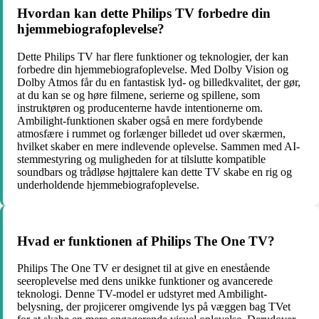
Hvordan kan dette Philips TV forbedre din
hjemmebiografoplevelse?
Dette Philips TV har flere funktioner og teknologier, der kan
forbedre din hjemmebiografoplevelse. Med Dolby Vision og
Dolby Atmos får du en fantastisk lyd- og billedkvalitet, der gør,
at du kan se og høre filmene, serierne og spillene, som
instruktøren og producenterne havde intentionerne om.
Ambilight-funktionen skaber også en mere fordybende
atmosfære i rummet og forlænger billedet ud over skærmen,
hvilket skaber en mere indlevende oplevelse. Sammen med AI-
stemmestyring og muligheden for at tilslutte kompatible
soundbars og trådløse højttalere kan dette TV skabe en rig og
underholdende hjemmebiografoplevelse.
Hvad er funktionen af ​​Philips The One TV?
Philips The One TV er designet til at give en enestående
seeroplevelse med dens unikke funktioner og avancerede
teknologi. Denne TV-model er udstyret med Ambilight-
belysning, der projicerer omgivende lys på væggen bag TVet