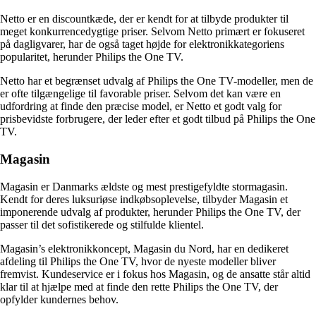
Netto er en discountkæde, der er kendt for at tilbyde produkter til
meget konkurrencedygtige priser. Selvom Netto primært er fokuseret
på dagligvarer, har de også taget højde for elektronikkategoriens
popularitet, herunder Philips the One TV.
Netto har et begrænset udvalg af Philips the One TV-modeller, men de
er ofte tilgængelige til favorable priser. Selvom det kan være en
udfordring at finde den præcise model, er Netto et godt valg for
prisbevidste forbrugere, der leder efter et godt tilbud på Philips the One
TV.
Magasin
Magasin er Danmarks ældste og mest prestigefyldte stormagasin.
Kendt for deres luksuriøse indkøbsoplevelse, tilbyder Magasin et
imponerende udvalg af produkter, herunder Philips the One TV, der
passer til det sofistikerede og stilfulde klientel.
Magasin’s elektronikkoncept, Magasin du Nord, har en dedikeret
afdeling til Philips the One TV, hvor de nyeste modeller bliver
fremvist. Kundeservice er i fokus hos Magasin, og de ansatte står altid
klar til at hjælpe med at finde den rette Philips the One TV, der
opfylder kundernes behov.