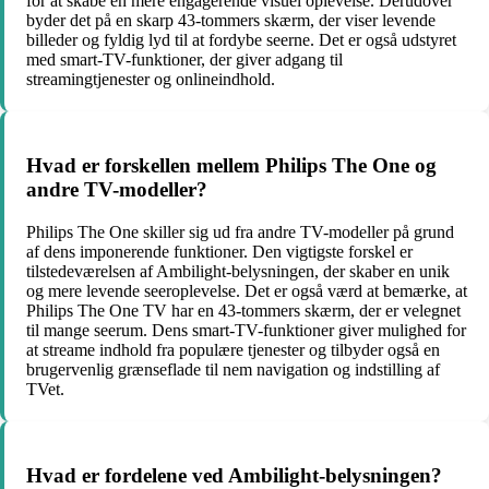
for at skabe en mere engagerende visuel oplevelse. Derudover
byder det på en skarp 43-tommers skærm, der viser levende
billeder og fyldig lyd til at fordybe seerne. Det er også udstyret
med smart-TV-funktioner, der giver adgang til
streamingtjenester og onlineindhold.
Hvad er forskellen mellem Philips The One og
andre TV-modeller?
Philips The One skiller sig ud fra andre TV-modeller på grund
af dens imponerende funktioner. Den vigtigste forskel er
tilstedeværelsen af ​​Ambilight-belysningen, der skaber en unik
og mere levende seeroplevelse. Det er også værd at bemærke, at
Philips The One TV har en 43-tommers skærm, der er velegnet
til mange seerum. Dens smart-TV-funktioner giver mulighed for
at streame indhold fra populære tjenester og tilbyder også en
brugervenlig grænseflade til nem navigation og indstilling af
TVet.
Hvad er fordelene ved Ambilight-belysningen?