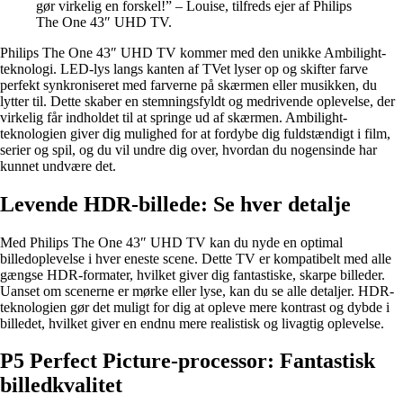
gør virkelig en forskel!” – Louise, tilfreds ejer af Philips
The One 43″ UHD TV.
Philips The One 43″ UHD TV kommer med den unikke Ambilight-
teknologi. LED-lys langs kanten af TVet lyser op og skifter farve
perfekt synkroniseret med farverne på skærmen eller musikken, du
lytter til. Dette skaber en stemningsfyldt og medrivende oplevelse, der
virkelig får indholdet til at springe ud af skærmen. Ambilight-
teknologien giver dig mulighed for at fordybe dig fuldstændigt i film,
serier og spil, og du vil undre dig over, hvordan du nogensinde har
kunnet undvære det.
Levende HDR-billede: Se hver detalje
Med Philips The One 43″ UHD TV kan du nyde en optimal
billedoplevelse i hver eneste scene. Dette TV er kompatibelt med alle
gængse HDR-formater, hvilket giver dig fantastiske, skarpe billeder.
Uanset om scenerne er mørke eller lyse, kan du se alle detaljer. HDR-
teknologien gør det muligt for dig at opleve mere kontrast og dybde i
billedet, hvilket giver en endnu mere realistisk og livagtig oplevelse.
P5 Perfect Picture-processor: Fantastisk
billedkvalitet