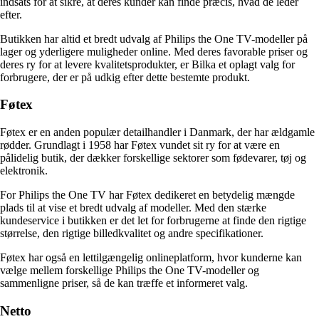
indsats for at sikre, at deres kunder kan finde præcis, hvad de leder
efter.
Butikken har altid et bredt udvalg af Philips the One TV-modeller på
lager og yderligere muligheder online. Med deres favorable priser og
deres ry for at levere kvalitetsprodukter, er Bilka et oplagt valg for
forbrugere, der er på udkig efter dette bestemte produkt.
Føtex
Føtex er en anden populær detailhandler i Danmark, der har ældgamle
rødder. Grundlagt i 1958 har Føtex vundet sit ry for at være en
pålidelig butik, der dækker forskellige sektorer som fødevarer, tøj og
elektronik.
For Philips the One TV har Føtex dedikeret en betydelig mængde
plads til at vise et bredt udvalg af modeller. Med den stærke
kundeservice i butikken er det let for forbrugerne at finde den rigtige
størrelse, den rigtige billedkvalitet og andre specifikationer.
Føtex har også en lettilgængelig onlineplatform, hvor kunderne kan
vælge mellem forskellige Philips the One TV-modeller og
sammenligne priser, så de kan træffe et informeret valg.
Netto