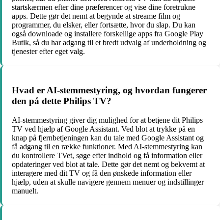
startskærmen efter dine præferencer og vise dine foretrukne
apps. Dette gør det nemt at begynde at streame film og
programmer, du elsker, eller fortsætte, hvor du slap. Du kan
også downloade og installere forskellige apps fra Google Play
Butik, så du har adgang til et bredt udvalg af underholdning og
tjenester efter eget valg.
Hvad er AI-stemmestyring, og hvordan fungerer
den på dette Philips TV?
AI-stemmestyring giver dig mulighed for at betjene dit Philips
TV ved hjælp af Google Assistant. Ved blot at trykke på en
knap på fjernbetjeningen kan du tale med Google Assistant og
få adgang til en række funktioner. Med AI-stemmestyring kan
du kontrollere TVet, søge efter indhold og få information eller
opdateringer ved blot at tale. Dette gør det nemt og bekvemt at
interagere med dit TV og få den ønskede information eller
hjælp, uden at skulle navigere gennem menuer og indstillinger
manuelt.