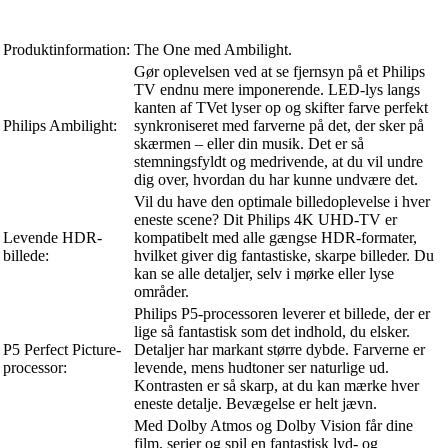
Produktinformation:
The One med Ambilight.
Gør oplevelsen ved at se fjernsyn på et Philips
TV endnu mere imponerende. LED-lys langs
kanten af TVet lyser op og skifter farve perfekt
Philips Ambilight:
synkroniseret med farverne på det, der sker på
skærmen – eller din musik. Det er så
stemningsfyldt og medrivende, at du vil undre
dig over, hvordan du har kunne undvære det.
Vil du have den optimale billedoplevelse i hver
eneste scene? Dit Philips 4K UHD-TV er
Levende HDR-
kompatibelt med alle gængse HDR-formater,
billede:
hvilket giver dig fantastiske, skarpe billeder. Du
kan se alle detaljer, selv i mørke eller lyse
områder.
Philips P5-processoren leverer et billede, der er
lige så fantastisk som det indhold, du elsker.
P5 Perfect Picture-
Detaljer har markant større dybde. Farverne er
processor:
levende, mens hudtoner ser naturlige ud.
Kontrasten er så skarp, at du kan mærke hver
eneste detalje. Bevægelse er helt jævn.
Med Dolby Atmos og Dolby Vision får dine
film, serier og spil en fantastisk lyd- og