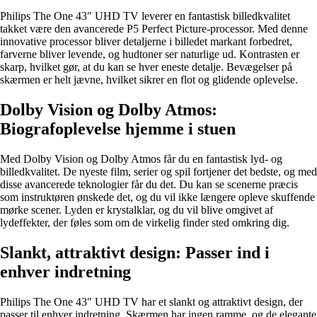
Philips The One 43″ UHD TV leverer en fantastisk billedkvalitet
takket være den avancerede P5 Perfect Picture-processor. Med denne
innovative processor bliver detaljerne i billedet markant forbedret,
farverne bliver levende, og hudtoner ser naturlige ud. Kontrasten er
skarp, hvilket gør, at du kan se hver eneste detalje. Bevægelser på
skærmen er helt jævne, hvilket sikrer en flot og glidende oplevelse.
Dolby Vision og Dolby Atmos:
Biografoplevelse hjemme i stuen
Med Dolby Vision og Dolby Atmos får du en fantastisk lyd- og
billedkvalitet. De nyeste film, serier og spil fortjener det bedste, og med
disse avancerede teknologier får du det. Du kan se scenerne præcis
som instruktøren ønskede det, og du vil ikke længere opleve skuffende
mørke scener. Lyden er krystalklar, og du vil blive omgivet af
lydeffekter, der føles som om de virkelig finder sted omkring dig.
Slankt, attraktivt design: Passer ind i
enhver indretning
Philips The One 43″ UHD TV har et slankt og attraktivt design, der
passer til enhver indretning. Skærmen har ingen ramme, og de elegante