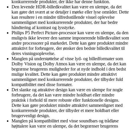
konkurrerende produkter, der ikke har denne funktion.
Den levende HDR-billedkvalitet kan være en ulempe, da det
kan gøre det svært at se detaljer i mørke eller lyse områder. Dette
kan resultere i en mindre tilfredsstillende visuel oplevelse
sammenlignet med konkurrerende produkter, der har bedre
håndtering af kontrast og lysstyrke.
Philips P5 Perfect Picture-processor kan være en ulempe, da den
muligvis ikke leverer den samme imponerende billedkvalitet som
andre processorer på markedet. Dette kan gøre produktet mindre
attraktivt for forbrugere, der ønsker den bedste billedkvalitet til
deres visningsoplevelse.
Manglen på understøttelse af visse lyd- og billedformater som
Dolby Vision og Dolby Atmos kan være en ulempe, da det kan
begrænse brugerens muligheder for at nyde indhold i den bedst
mulige kvalitet. Dette kan gøre produktet mindre attraktivt
sammenlignet med konkurrerende produkter, der tilbyder fuld
kompatibilitet med disse formater.
Det slanke og attraktive design kan være en ulempe for nogle
forbrugere, da det kan være mindre holdbart eller mindre
praktisk i forhold til mere robuste eller funktionelle designs.
Dette kan gøre produktet mindre attraktivt sammenlignet med
konkurrerende produkter, der tilbyder et mere holdbart eller
brugervenligt design.
Manglen på kompatibilitet med visse soundbars og trådløse
højttalere kan være en ulempe, da det begrænser brugerens