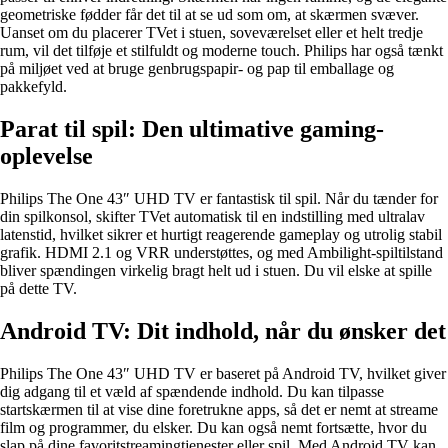
geometriske fødder får det til at se ud som om, at skærmen svæver.
Uanset om du placerer TVet i stuen, soveværelset eller et helt tredje
rum, vil det tilføje et stilfuldt og moderne touch. Philips har også tænkt
på miljøet ved at bruge genbrugspapir- og pap til emballage og
pakkefyld.
Parat til spil: Den ultimative gaming-
oplevelse
Philips The One 43″ UHD TV er fantastisk til spil. Når du tænder for
din spilkonsol, skifter TVet automatisk til en indstilling med ultralav
latenstid, hvilket sikrer et hurtigt reagerende gameplay og utrolig stabil
grafik. HDMI 2.1 og VRR understøttes, og med Ambilight-spiltilstand
bliver spændingen virkelig bragt helt ud i stuen. Du vil elske at spille
på dette TV.
Android TV: Dit indhold, når du ønsker det
Philips The One 43″ UHD TV er baseret på Android TV, hvilket giver
dig adgang til et væld af spændende indhold. Du kan tilpasse
startskærmen til at vise dine foretrukne apps, så det er nemt at streame
film og programmer, du elsker. Du kan også nemt fortsætte, hvor du
slap på dine favoritstreamingtjenester eller spil. Med Android TV kan