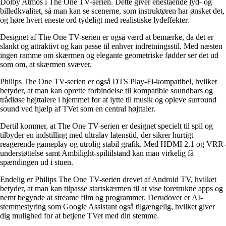
Dolby Atmos i The One TV-serien. Dette giver enestående lyd- og
billedkvalitet, så man kan se scenerne, som instruktøren har ønsket det,
og høre hvert eneste ord tydeligt med realistiske lydeffekter.
Designet af The One TV-serien er også værd at bemærke, da det er
slankt og attraktivt og kan passe til enhver indretningsstil. Med næsten
ingen ramme om skærmen og elegante geometriske fødder ser det ud
som om, at skærmen svæver.
Philips The One TV-serien er også DTS Play-Fi-kompatibel, hvilket
betyder, at man kan oprette forbindelse til kompatible soundbars og
trådløse højttalere i hjemmet for at lytte til musik og opleve surround
sound ved hjælp af TVet som en central højttaler.
Dertil kommer, at The One TV-serien er designet specielt til spil og
tilbyder en indstilling med ultralav latenstid, der sikrer hurtigt
reagerende gameplay og utrolig stabil grafik. Med HDMI 2.1 og VRR-
understøttelse samt Ambilight-spiltilstand kan man virkelig få
spændingen ud i stuen.
Endelig er Philips The One TV-serien drevet af Android TV, hvilket
betyder, at man kan tilpasse startskærmen til at vise foretrukne apps og
nemt begynde at streame film og programmer. Derudover er AI-
stemmestyring som Google Assistant også tilgængelig, hvilket giver
dig mulighed for at betjene TVet med din stemme.