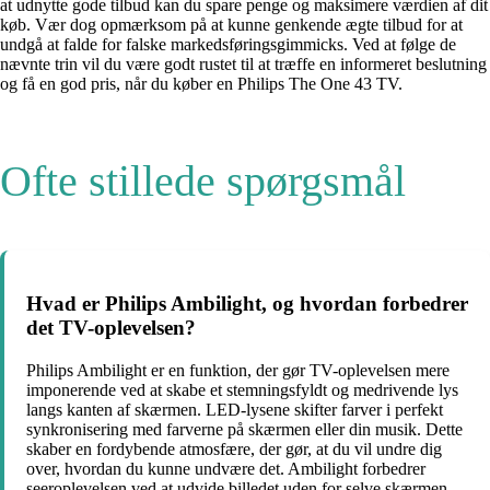
at udnytte gode tilbud kan du spare penge og maksimere værdien af dit
køb. Vær dog opmærksom på at kunne genkende ægte tilbud for at
undgå at falde for falske markedsføringsgimmicks. Ved at følge de
nævnte trin vil du være godt rustet til at træffe en informeret beslutning
og få en god pris, når du køber en Philips The One 43 TV.
Ofte stillede spørgsmål
Hvad er Philips Ambilight, og hvordan forbedrer
det TV-oplevelsen?
Philips Ambilight er en funktion, der gør TV-oplevelsen mere
imponerende ved at skabe et stemningsfyldt og medrivende lys
langs kanten af skærmen. LED-lysene skifter farver i perfekt
synkronisering med farverne på skærmen eller din musik. Dette
skaber en fordybende atmosfære, der gør, at du vil undre dig
over, hvordan du kunne undvære det. Ambilight forbedrer
seeroplevelsen ved at udvide billedet uden for selve skærmen