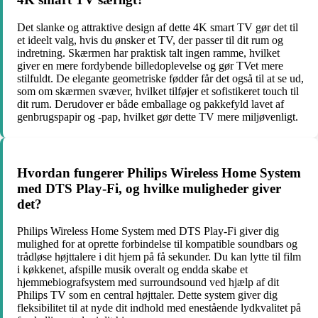
Det slanke og attraktive design af dette 4K smart TV gør det til
et ideelt valg, hvis du ønsker et TV, der passer til dit rum og
indretning. Skærmen har praktisk talt ingen ramme, hvilket
giver en mere fordybende billedoplevelse og gør TVet mere
stilfuldt. De elegante geometriske fødder får det også til at se ud,
som om skærmen svæver, hvilket tilføjer et sofistikeret touch til
dit rum. Derudover er både emballage og pakkefyld lavet af
genbrugspapir og -pap, hvilket gør dette TV mere miljøvenligt.
Hvordan fungerer Philips Wireless Home System
med DTS Play-Fi, og hvilke muligheder giver
det?
Philips Wireless Home System med DTS Play-Fi giver dig
mulighed for at oprette forbindelse til kompatible soundbars og
trådløse højttalere i dit hjem på få sekunder. Du kan lytte til film
i køkkenet, afspille musik overalt og endda skabe et
hjemmebiografsystem med surroundsound ved hjælp af dit
Philips TV som en central højttaler. Dette system giver dig
fleksibilitet til at nyde dit indhold med enestående lydkvalitet på