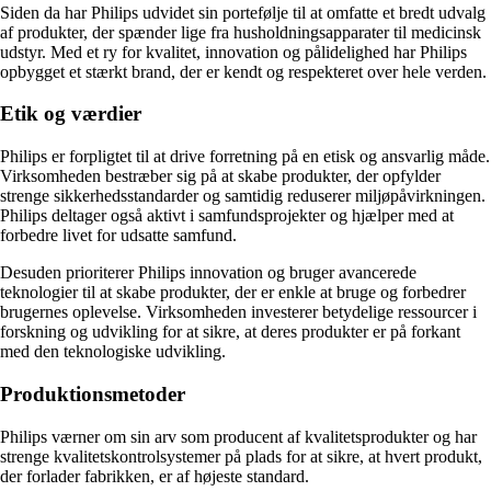
Siden da har Philips udvidet sin portefølje til at omfatte et bredt udvalg
af produkter, der spænder lige fra husholdningsapparater til medicinsk
udstyr. Med et ry for kvalitet, innovation og pålidelighed har Philips
opbygget et stærkt brand, der er kendt og respekteret over hele verden.
Etik og værdier
Philips er forpligtet til at drive forretning på en etisk og ansvarlig måde.
Virksomheden bestræber sig på at skabe produkter, der opfylder
strenge sikkerhedsstandarder og samtidig reduserer miljøpåvirkningen.
Philips deltager også aktivt i samfundsprojekter og hjælper med at
forbedre livet for udsatte samfund.
Desuden prioriterer Philips innovation og bruger avancerede
teknologier til at skabe produkter, der er enkle at bruge og forbedrer
brugernes oplevelse. Virksomheden investerer betydelige ressourcer i
forskning og udvikling for at sikre, at deres produkter er på forkant
med den teknologiske udvikling.
Produktionsmetoder
Philips værner om sin arv som producent af kvalitetsprodukter og har
strenge kvalitetskontrolsystemer på plads for at sikre, at hvert produkt,
der forlader fabrikken, er af højeste standard.