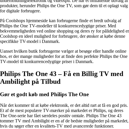
underholdningselektronik og videospil. De har et omfattende udvalg af
produkter, herunder Philips the One TV, som gør dem til et oplagt valg
for digitale forbrugere.
På Coolshops hjemmeside kan forbrugerne finde et bredt udvalg af
Philips the One TV-modeller til konkurrencedygtige priser. Med
bekvemmeligheden ved online shopping og deres ry for pålidelighed er
Coolshop en ideel mulighed for forbrugere, der ønsker at købe denne
specifikke TV-model i Danmark.
Uanset hvilken butik forbrugerne vælger at besøge eller handle online
hos, er der mange muligheder for at finde den perfekte Philips the One
TV-model til konkurrencedygtige priser i Danmark.
Philips The One 43 – Få en Billig TV med
Ambilight på Tilbud
Gør et godt køb med Philips The One
Når det kommer til at købe elektronik, er det altid rart at få en god pris.
Et af de mest populære TV-mærker på markedet er Philips, og deres
The One-serie har fået særdeles positiv omtale. Philips The One 43
tommer TV med Ambilight er en af ​​de bedste muligheder på markedet,
hvis du søger efter en kvalitets-TV med avancerede funktioner.