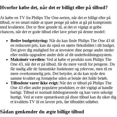
Hvorfor købe det, når det er billigt eller på tilbud?
At købe en TV fra Philips The One-serien, når det er billigt eller på
tilbud, er en smart måde at spare penge på uden at gå på kompromis
med kvaliteten. Der er flere grunde til, at det er vigtigt at gribe
chancen, når der er gode tilbud eller lave priser på denne model:
Bedre budgetstyring:
Når du kan finde Philips The One 43 til
en reduceret pris, kan du opnå en større fleksibilitet i dit budget.
Det giver dig mulighed for at investere dine penge andre steder
eller endda opgradere andre dele af dit underholdningssystem.
Maksimér værdien:
Ved at købe et produkt som Philips The
One 43, når det er på tilbud, får du mere værdi for pengene. Du
får stadig alle de fantastiske funktioner og ydeevne, men til en
mere overkommelig pris. Det betyder, at du kan nyde den
samme kvalitet og fornøjelse uden at betale det fulde beløb.
Tilbudene varer ikke evigt:
Når der er tilbud på Philips The
One 43 eller andre populære produkter, er det vigtigt at handle
hurtigt. Tilbud er normalt tidsbegrænsede og kan være udsolgt
hurtigt. Ved at være opmærksom på disse tilbud kan du sikre dig
et kvalitets-TV til en lavere pris, før tilbuddet udløber.
Sådan genkender du ægte billige tilbud