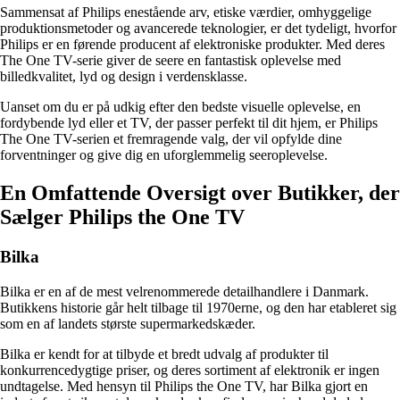
Sammensat af Philips enestående arv, etiske værdier, omhyggelige
produktionsmetoder og avancerede teknologier, er det tydeligt, hvorfor
Philips er en førende producent af elektroniske produkter. Med deres
The One TV-serie giver de seere en fantastisk oplevelse med
billedkvalitet, lyd og design i verdensklasse.
Uanset om du er på udkig efter den bedste visuelle oplevelse, en
fordybende lyd eller et TV, der passer perfekt til dit hjem, er Philips
The One TV-serien et fremragende valg, der vil opfylde dine
forventninger og give dig en uforglemmelig seeroplevelse.
En Omfattende Oversigt over Butikker, der
Sælger Philips the One TV
Bilka
Bilka er en af de mest velrenommerede detailhandlere i Danmark.
Butikkens historie går helt tilbage til 1970erne, og den har etableret sig
som en af landets største supermarkedskæder.
Bilka er kendt for at tilbyde et bredt udvalg af produkter til
konkurrencedygtige priser, og deres sortiment af elektronik er ingen
undtagelse. Med hensyn til Philips the One TV, har Bilka gjort en