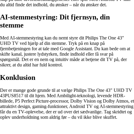
du altid finde det indhold, du ønsker – når du ønsker det.
AI-stemmestyring: Dit fjernsyn, din
stemme
Med AI-stemmestyring kan du nemt styre dit Philips The One 43″
UHD TV ved hjælp af din stemme. Tryk på en knap på
fjernbetjeningen for at tale med Google Assistant. Du kan bede om at
skifte kanal, justere lydstyrken, finde indhold eller få svar på
spørgsmål. Det er en nem og intuitiv måde at betjene dit TV på, der
sikrer, at du altid har fuld kontrol.
Konklusion
Der er mange gode grunde til at vælge Philips The One 43″ UHD TV
43PUS8517 til dit hjem. Med Ambilight-teknologi, levende HDR-
billede, P5 Perfect Picture-processor, Dolby Vision og Dolby Atmos, et
attraktivt design, gaming-funktioner, Android TV og AI-stemmestyring
får du en TV-oplevelse, der er ud over det sædvanlige. Tag skridtet og
oplev underholdning som aldrig før – du vil ikke blive skuffet.