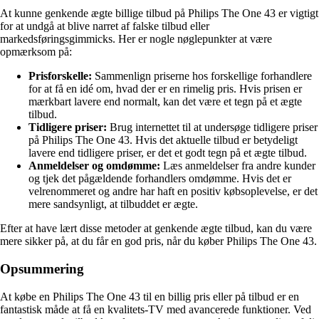
At kunne genkende ægte billige tilbud på Philips The One 43 er vigtigt
for at undgå at blive narret af falske tilbud eller
markedsføringsgimmicks. Her er nogle nøglepunkter at være
opmærksom på:
Prisforskelle:
Sammenlign priserne hos forskellige forhandlere
for at få en idé om, hvad der er en rimelig pris. Hvis prisen er
mærkbart lavere end normalt, kan det være et tegn på et ægte
tilbud.
Tidligere priser:
Brug internettet til at undersøge tidligere priser
på Philips The One 43. Hvis det aktuelle tilbud er betydeligt
lavere end tidligere priser, er det et godt tegn på et ægte tilbud.
Anmeldelser og omdømme:
Læs anmeldelser fra andre kunder
og tjek det pågældende forhandlers omdømme. Hvis det er
velrenommeret og andre har haft en positiv købsoplevelse, er det
mere sandsynligt, at tilbuddet er ægte.
Efter at have lært disse metoder at genkende ægte tilbud, kan du være
mere sikker på, at du får en god pris, når du køber Philips The One 43.
Opsummering
At købe en Philips The One 43 til en billig pris eller på tilbud er en
fantastisk måde at få en kvalitets-TV med avancerede funktioner. Ved