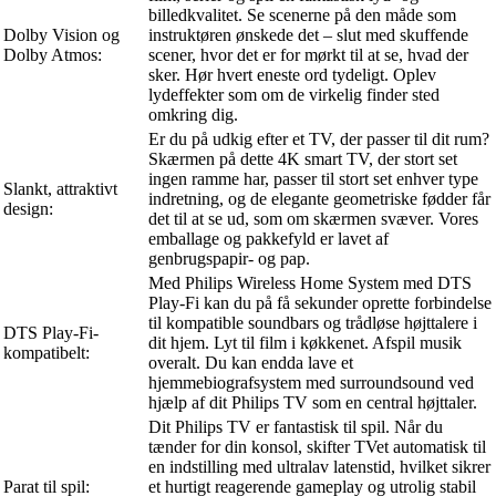
billedkvalitet. Se scenerne på den måde som
Dolby Vision og
instruktøren ønskede det – slut med skuffende
Dolby Atmos:
scener, hvor det er for mørkt til at se, hvad der
sker. Hør hvert eneste ord tydeligt. Oplev
lydeffekter som om de virkelig finder sted
omkring dig.
Er du på udkig efter et TV, der passer til dit rum?
Skærmen på dette 4K smart TV, der stort set
ingen ramme har, passer til stort set enhver type
Slankt, attraktivt
indretning, og de elegante geometriske fødder får
design:
det til at se ud, som om skærmen svæver. Vores
emballage og pakkefyld er lavet af
genbrugspapir- og pap.
Med Philips Wireless Home System med DTS
Play-Fi kan du på få sekunder oprette forbindelse
til kompatible soundbars og trådløse højttalere i
DTS Play-Fi-
dit hjem. Lyt til film i køkkenet. Afspil musik
kompatibelt:
overalt. Du kan endda lave et
hjemmebiografsystem med surroundsound ved
hjælp af dit Philips TV som en central højttaler.
Dit Philips TV er fantastisk til spil. Når du
tænder for din konsol, skifter TVet automatisk til
en indstilling med ultralav latenstid, hvilket sikrer
Parat til spil:
et hurtigt reagerende gameplay og utrolig stabil