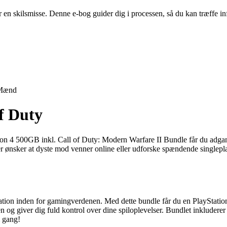
er en skilsmisse. Denne e-bog guider dig i processen, så du kan træffe
Mænd
f Duty
 4 500GB inkl. Call of Duty: Modern Warfare II Bundle får du adgang 
 der ønsker at dyste mod venner online eller udforske spændende singlepl
ation inden for gamingverdenen. Med dette bundle får du en PlayStation
og giver dig fuld kontrol over dine spiloplevelser. Bundlet inkludere
i gang!