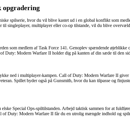
k opgradering
iske spilserie, hvor du vil blive kastet ud i en global konflikt som med
l singleplayer, multiplayer eller co-op tilstande, vil du blive overvælde
verden som medlem af Task Force 141. Genoplev spændende øjeblikke og 
of Duty: Modern Warfare II holder dig på kanten af din sæde til den sids
at dykke ned i multiplayer-kampen. Call of Duty: Modern Warfare II giv
eteran. Spillet byder også på Gunsmith, hvor du kan tilpasse og finjus
 elske Special Ops-spiltilstanden. Arbejd taktisk sammen for at fuldføre
l of Duty: Modern Warfare II får du en utrolig mængde indhold og spil