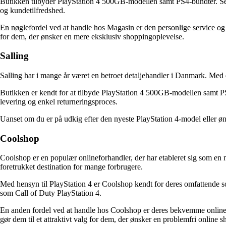
Butikken tilbyder PlayStation 4 500GB-modellen samt PS4-bundter. Selv
og kundetilfredshed.
En nøglefordel ved at handle hos Magasin er den personlige service og
for dem, der ønsker en mere eksklusiv shoppingoplevelse.
Salling
Salling har i mange år været en betroet detaljehandler i Danmark. Med 
Butikken er kendt for at tilbyde PlayStation 4 500GB-modellen samt PS
levering og enkel returneringsproces.
Uanset om du er på udkig efter den nyeste PlayStation 4-model eller øns
Coolshop
Coolshop er en populær onlineforhandler, der har etableret sig som en n
foretrukket destination for mange forbrugere.
Med hensyn til PlayStation 4 er Coolshop kendt for deres omfattende s
som Call of Duty PlayStation 4.
En anden fordel ved at handle hos Coolshop er deres bekvemme onlinep
gør dem til et attraktivt valg for dem, der ønsker en problemfri online 