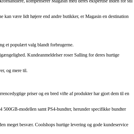
kforhandlere, kompenserer Magasin med deres ekspertise inden for stil
e kan være lidt højere end andre butikker, er Magasin en destination
ng et populært valg blandt forbrugerne.
lgængelighed. Kundeanmeldelser roser Salling for deres hurtige
r, og mere til.
encedygtige priser og en bred vifte af produkter har gjort dem til en
ion 4 500GB-modellen samt PS4-bundter, herunder specifikke bundter
 uden meget besvær. Coolshops hurtige levering og gode kundeservice