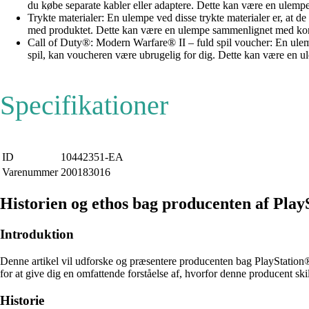
du købe separate kabler eller adaptere. Dette kan være en ulemp
Trykte materialer: En ulempe ved disse trykte materialer er, at de 
med produktet. Dette kan være en ulempe sammenlignet med konku
Call of Duty®: Modern Warfare® II – fuld spil voucher: En ulempe
spil, kan voucheren være ubrugelig for dig. Dette kan være en u
Specifikationer
ID
10442351-EA
Varenummer
200183016
Historien og ethos bag producenten af Pla
Introduktion
Denne artikel vil udforske og præsentere producenten bag PlayStation
for at give dig en omfattende forståelse af, hvorfor denne producent skill
Historie