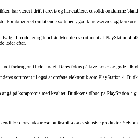
kken har været i drift i årevis og har etableret et solidt omdømme bland
, der kombinerer et omfattende sortiment, god kundeservice og konkurr
dt udvalg af modeller og tilbehør. Med deres sortiment af PlayStation 
e leder efter.
landt forbrugere i hele landet. Deres fokus på lave priser og gode tilbud
et deres sortiment til også at omfatte elektronik som PlayStation 4. Bu
den at gå på kompromis med kvalitet. Butikkens tilbud på PlayStation 4 g
 kendt for deres luksuriøse butiksmiljø og eksklusive produkter. Selvom