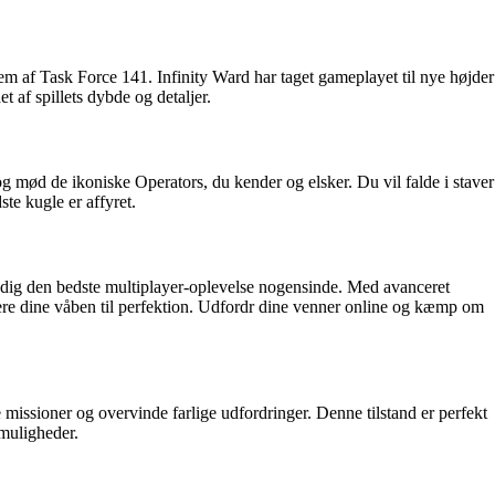
lem af Task Force 141. Infinity Ward har taget gameplayet til nye højder
t af spillets dybde og detaljer.
mød de ikoniske Operators, du kender og elsker. Du vil falde i staver
te kugle er affyret.
er dig den bedste multiplayer-oplevelse nogensinde. Med avanceret
tere dine våben til perfektion. Udfordr dine venner online og kæmp om
 missioner og overvinde farlige udfordringer. Denne tilstand er perfekt
muligheder.