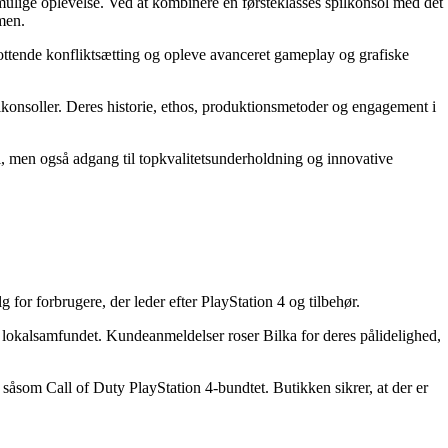
lige oplevelse. Ved at kombinere en førsteklasses spilkonsol med det
men.
ottende konfliktsætting og opleve avanceret gameplay og grafiske
konsoller. Deres historie, ethos, produktionsmetoder og engagement i
, men også adgang til topkvalitetsunderholdning og innovative
for forbrugere, der leder efter PlayStation 4 og tilbehør.
l lokalsamfundet. Kundeanmeldelser roser Bilka for deres pålidelighed,
såsom Call of Duty PlayStation 4-bundtet. Butikken sikrer, at der er