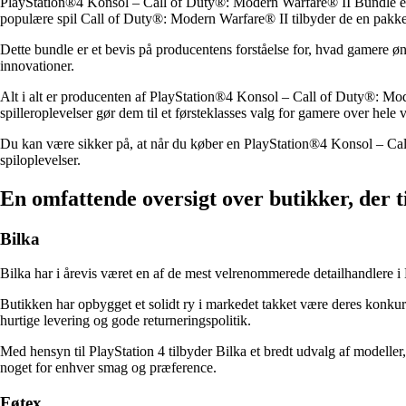
PlayStation®4 Konsol – Call of Duty®: Modern Warfare® II Bundle er 
populære spil Call of Duty®: Modern Warfare® II tilbyder de en pakke, 
Dette bundle er et bevis på producentens forståelse for, hvad gamere ø
innovationer.
Alt i alt er producenten af PlayStation®4 Konsol – Call of Duty®: Mod
spilleroplevelser gør dem til et førsteklasses valg for gamere over hele 
Du kan være sikker på, at når du køber en PlayStation®4 Konsol – Cal
spiloplevelser.
En omfattende oversigt over butikker, der 
Bilka
Bilka har i årevis været en af de mest velrenommerede detailhandlere i 
Butikken har opbygget et solidt ry i markedet takket være deres konkurr
hurtige levering og gode returneringspolitik.
Med hensyn til PlayStation 4 tilbyder Bilka et bredt udvalg af modelle
noget for enhver smag og præference.
Føtex