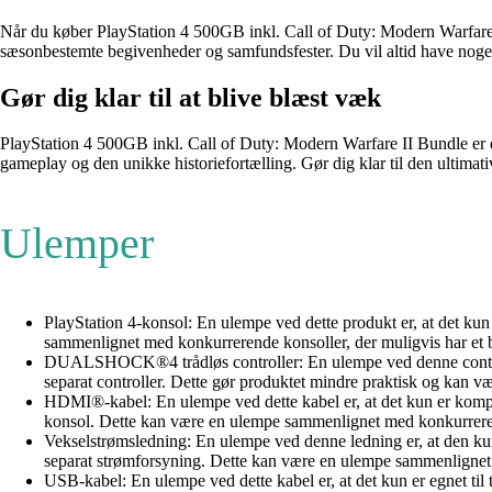
Når du køber PlayStation 4 500GB inkl. Call of Duty: Modern Warfare I
sæsonbestemte begivenheder og samfundsfester. Du vil altid have noget n
Gør dig klar til at blive blæst væk
PlayStation 4 500GB inkl. Call of Duty: Modern Warfare II Bundle er di
gameplay og den unikke historiefortælling. Gør dig klar til den ultim
Ulemper
PlayStation 4-konsol: En ulempe ved dette produkt er, at det kun
sammenlignet med konkurrerende konsoller, der muligvis har et b
DUALSHOCK®4 trådløs controller: En ulempe ved denne controller 
separat controller. Dette gør produktet mindre praktisk og kan væ
HDMI®-kabel: En ulempe ved dette kabel er, at det kun er kompat
konsol. Dette kan være en ulempe sammenlignet med konkurrerende
Vekselstrømsledning: En ulempe ved denne ledning er, at den kun
separat strømforsyning. Dette kan være en ulempe sammenlignet m
USB-kabel: En ulempe ved dette kabel er, at det kun er egnet til ti