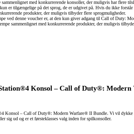
e sammenlignet med konkurrerende konsoller, der muligvis har flere tils
kun er tilgængelige på det sprog, de er udgivet på. Hvis du ikke forstår s
rrerende produkter, der muligvis tilbyder flere sprogmuligheder.
 ved denne voucher er, at den kun giver adgang til Call of Duty: Modern
lempe sammenlignet med konkurrerende produkter, der muligvis tilbyder
yStation®4 Konsol – Call of Duty®: Modern
®4 Konsol – Call of Duty®: Modern Warfare® II Bundle. Vi vil dykke n
er sig ud og er et førsteklasses valg inden for spilkonsoller.