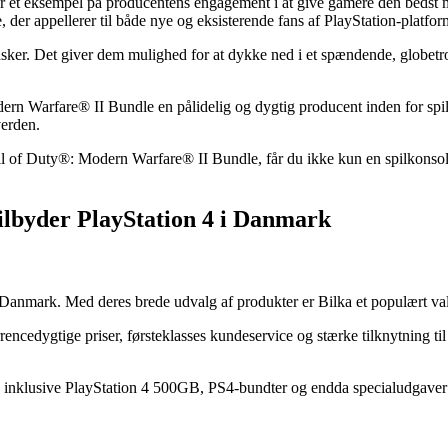
et eksempel på producentens engagement i at give gamere den bedst mu
der appellerer til både nye og eksisterende fans af PlayStation-platfor
nsker. Det giver dem mulighed for at dykke ned i et spændende, globetr
ern Warfare® II Bundle en pålidelig og dygtig producent inden for spil
verden.
l of Duty®: Modern Warfare® II Bundle, får du ikke kun en spilkonsol
tilbyder PlayStation 4 i Danmark
Danmark. Med deres brede udvalg af produkter er Bilka et populært valg 
encedygtige priser, førsteklasses kundeservice og stærke tilknytning ti
r, inklusive PlayStation 4 500GB, PS4-bundter og endda specialudgaver 