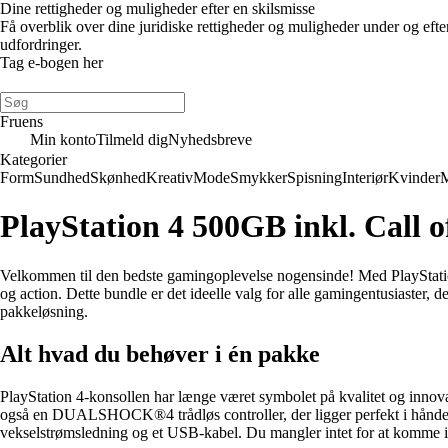
Dine rettigheder og muligheder efter en skilsmisse
Få overblik over dine juridiske rettigheder og muligheder under og eft
udfordringer.
Tag e-bogen her
Fruens
Min konto
Tilmeld dig
Nyhedsbreve
Kategorier
Form
Sundhed
Skønhed
Kreativ
Mode
Smykker
Spisning
Interiør
Kvinder
PlayStation 4 500GB inkl. Call o
Velkommen til den bedste gamingoplevelse nogensinde! Med PlayStation
og action. Dette bundle er det ideelle valg for alle gamingentusiaster,
pakkeløsning.
Alt hvad du behøver i én pakke
PlayStation 4-konsollen har længe været symbolet på kvalitet og innov
også en DUALSHOCK®4 trådløs controller, der ligger perfekt i hånden 
vekselstrømsledning og et USB-kabel. Du mangler intet for at komme 