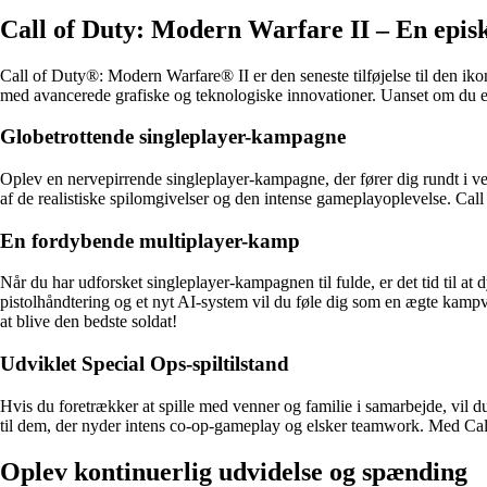
Call of Duty: Modern Warfare II – En epis
Call of Duty®: Modern Warfare® II er den seneste tilføjelse til den ikon
med avancerede grafiske og teknologiske innovationer. Uanset om du er ti
Globetrottende singleplayer-kampagne
Oplev en nervepirrende singleplayer-kampagne, der fører dig rundt i 
af de realistiske spilomgivelser og den intense gameplayoplevelse. Call 
En fordybende multiplayer-kamp
Når du har udforsket singleplayer-kampagnen til fulde, er det tid til 
pistolhåndtering og et nyt AI-system vil du føle dig som en ægte kampv
at blive den bedste soldat!
Udviklet Special Ops-spiltilstand
Hvis du foretrækker at spille med venner og familie i samarbejde, vil du
til dem, der nyder intens co-op-gameplay og elsker teamwork. Med Cal
Oplev kontinuerlig udvidelse og spænding