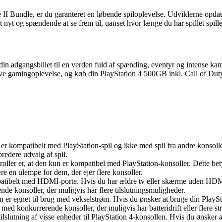
I Bundle, er du garanteret en løbende spiloplevelse. Udviklerne opdate
yt og spændende at se frem til, uanset hvor længe du har spillet spille
n adgangsbillet til en verden fuld af spænding, eventyr og intense kamp
ative gamingoplevelse, og køb din PlayStation 4 500GB inkl. Call of Du
 er kompatibelt med PlayStation-spil og ikke med spil fra andre konsoll
redere udvalg af spil.
er, at den kun er kompatibel med PlayStation-konsoller. Dette betyder,
re en ulempe for dem, der ejer flere konsoller.
ibelt med HDMI-porte. Hvis du har ældre tv eller skærme uden HDMI-por
 konsoller, der muligvis har flere tilslutningsmuligheder.
 er egnet til brug med vekselstrøm. Hvis du ønsker at bruge din PlaySta
ed konkurrerende konsoller, der muligvis har batteridrift eller flere 
lslutning af visse enheder til PlayStation 4-konsollen. Hvis du ønsker at 