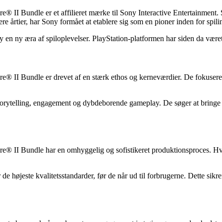
II Bundle er et affilieret mærke til Sony Interactive Entertainment. S
ere årtier, har Sony formået at etablere sig som en pioner inden for spili
y en ny æra af spiloplevelser. PlayStation-platformen har siden da vær
 Bundle er drevet af en stærk ethos og kerneværdier. De fokuserer på at
storytelling, engagement og dybdeborende gameplay. De søger at bringe vir
II Bundle har en omhyggelig og sofistikeret produktionsproces. Hver s
 de højeste kvalitetsstandarder, før de når ud til forbrugerne. Dette sikre