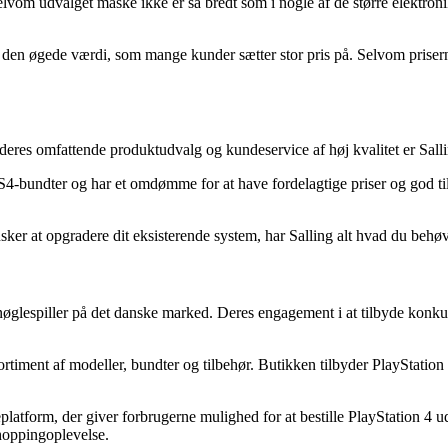
om udvalget måske ikke er så bredt som i nogle af de større elektroni
 den øgede værdi, som mange kunder sætter stor pris på. Selvom prisern
deres omfattende produktudvalg og kundeservice af høj kvalitet er Salli
4-bundter og har et omdømme for at have fordelagtige priser og god ti
ker at opgradere dit eksisterende system, har Salling alt hvad du behøve
øglespiller på det danske marked. Deres engagement i at tilbyde konkurr
ortiment af modeller, bundter og tilbehør. Butikken tilbyder PlayStat
latform, der giver forbrugerne mulighed for at bestille PlayStation 4
shoppingoplevelse.