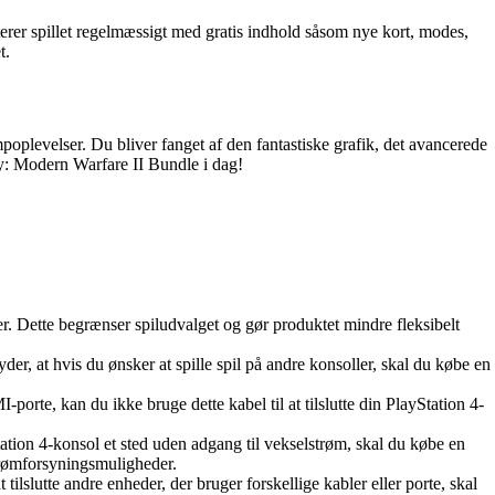
rer spillet regelmæssigt med gratis indhold såsom nye kort, modes,
t.
oplevelser. Du bliver fanget af den fantastiske grafik, det avancerede
ty: Modern Warfare II Bundle i dag!
er. Dette begrænser spiludvalget og gør produktet mindre fleksibelt
 at hvis du ønsker at spille spil på andre konsoller, skal du købe en
te, kan du ikke bruge dette kabel til at tilslutte din PlayStation 4-
tion 4-konsol et sted uden adgang til vekselstrøm, skal du købe en
strømforsyningsmuligheder.
tilslutte andre enheder, der bruger forskellige kabler eller porte, skal