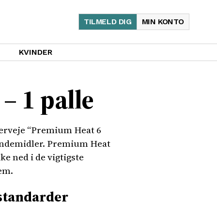
TILMELD DIG
MIN KONTO
KVINDER
– 1 palle
overveje “Premium Heat 6
r bindemidler. Premium Heat
ke ned i de vigtigste
jem.
 standarder