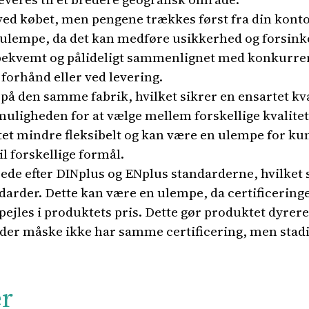
ed købet, men pengene trækkes først fra din konto, 
 ulempe, da det kan medføre usikkerhed og forsinke
bekvemt og pålideligt sammenlignet med konkurre
forhånd eller ved levering.
å den samme fabrik, hvilket sikrer en ensartet kva
ligheden for at vælge mellem forskellige kvalitete
ktet mindre fleksibelt og kan være en ulempe for ku
il forskellige formål.
rede efter DINplus og ENplus standarderne, hvilket 
darder. Dette kan være en ulempe, da certificerin
ejles i produktets pris. Dette gør produktet dyr
der måske ikke har samme certificering, men stadi
er