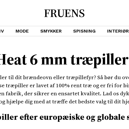
FRUENS
IV
MODE
SMYKKER
SPISNING
INTERIØR
at 6 mm træpiller 
ler til dit brændeovn eller træpillefyr? Så bør du 
sse træpiller er lavet af 100% rent træ og er fri fo
n fabrik, der sikrer en ensartet kvalitet. Lad os dyk
og hjælpe dig med at træffe det bedste valg til dit h
iller efter europæiske og globale