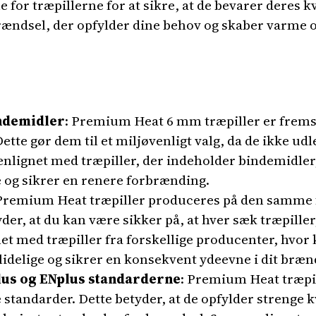
for træpillerne for at sikre, at de bevarer deres kv
brændsel, der opfylder dine behov og skaber varme o
indemidler
: Premium Heat 6 mm træpiller er fremst
ette gør dem til et miljøvenligt valg, da de ikke udl
lignet med træpiller, der indeholder bindemidle
 og sikrer en renere forbrænding.
 Premium Heat træpiller produceres på den samme f
tyder, at du kan være sikker på, at hver sæk træpille
 med træpiller fra forskellige producenter, hvor k
idelige og sikrer en konsekvent ydeevne i dit bræ
plus og ENplus standarderne
: Premium Heat træpill
standarder. Dette betyder, at de opfylder strenge kv