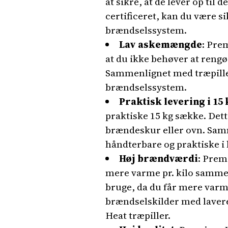
at sikre, at de lever op ti
certificeret, kan du være si
brændselssystem.
Lav askemængde
: Pre
at du ikke behøver at rengø
Sammenlignet med træpille
brændselssystem.
Praktisk levering i 15
praktiske 15 kg sække. Dette
brændeskur eller ovn. Samm
håndterbare og praktiske i
Høj brændværdi
: Prem
mere varme pr. kilo sammen
bruge, da du får mere varm
brændselskilder med laver
Heat træpiller.