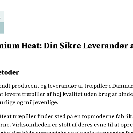
A
ium Heat: Din Sikre Leverandør 
etoder
ndt producent og leverandør af træpiller i Danma
t levere træpiller af høj kvalitet uden brug af binde
urlige og miljøvenlige.
at træpiller finder sted på en topmoderne fabrik, 
lerne. Virksomheden er stolt af deres evne til at op
verholder både europæiske og globale standarder for 