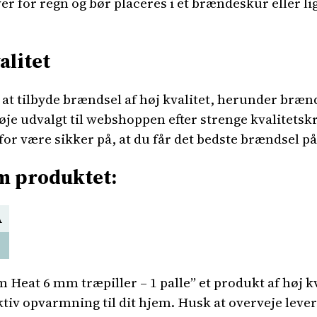
r for regn og bør placeres i et brændeskur eller l
alitet
at tilbyde brændsel af høj kvalitet, herunder bræn
nøje udvalgt til webshoppen efter strenge kvalitet
or være sikker på, at du får det bedste brændsel p
om produktet:
A
Heat 6 mm træpiller – 1 palle” et produkt af høj kv
ktiv opvarmning til dit hjem. Husk at overveje lever