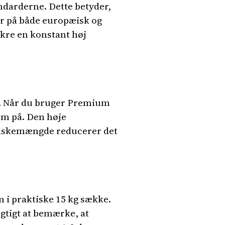
ndarderne. Dette betyder,
er på både europæisk og
ikre en konstant høj
e. Når du bruger Premium
em på. Den høje
e askemængde reducerer det
n i praktiske 15 kg sække.
igtigt at bemærke, at