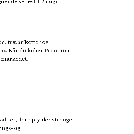
ignende senest 1-2 døgn
de, træbriketter og
skrav. Når du køber Premium
å markedet.
alitet, der opfylder strenge
ings- og