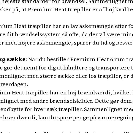
l de højeste standarder for brændsel. Sammenlignet m
kker på, at Premium Heat træpiller er af høj kvalitet
mium Heat træpiller har en lav askemængde efter f
re dit brændselssystem så ofte, da der vil være min
r med højere askemængde, sparer du tid og besvær
 kg sække
: Når du bestiller Premium Heat 6 mm træp
 gør det nemt for dig at håndtere og transportere tr
enlignet med større sække eller løs træpiller, er 
 hverdagen.
ium Heat træpiller har en høj brændværdi, hvilket 
lignet med andre brændselskilder. Dette gør dem 
eudbytte for hver sæk træpiller. Sammenlignet me
e brændværdi, kan du spare penge på varmeregnin