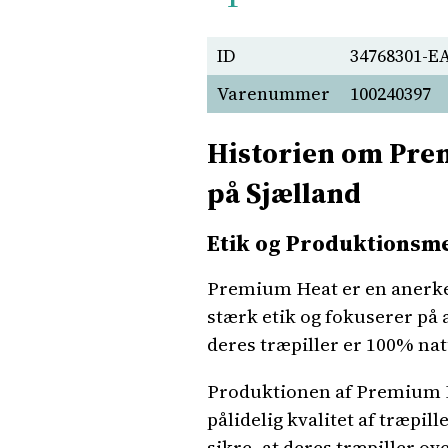
ID
34768301-E
Varenummer
100240397
Historien om Prem
på Sjælland
Etik og Produktionsm
Premium Heat er en anerke
stærk etik og fokuserer på a
deres træpiller er 100% nat
Produktionen af Premium He
pålidelig kvalitet af træpil
sikre, at deres træpiller o