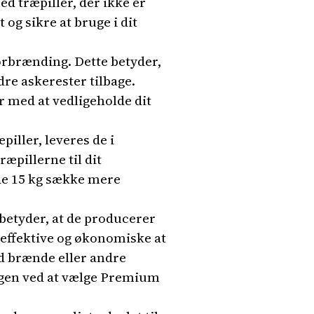
ed træpiller, der ikke er
 og sikre at bruge i dit
orbrænding. Dette betyder,
dre askerester tilbage.
 med at vedligeholde dit
iller, leveres de i
æpillerne til dit
de 15 kg sække mere
betyder, at de producerer
effektive og økonomiske at
d brænde eller andre
gen ved at vælge Premium