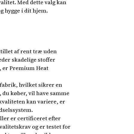
alitet. Med dette valg kan
g hygge i dit hjem.
illet af rent træ uden
eder skadelige stoffer
r, er Premium Heat
abrik, hvilket sikrer en
r, du køber, vil have samme
valiteten kan variere, er
ndselssystem.
er er certificeret efter
alitetskrav og er testet for