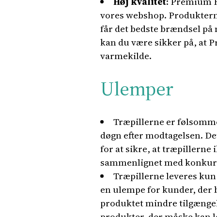
Høj kvalitet
: Premium He
vores webshop. Produkterne 
får det bedste brændsel på
kan du være sikker på, at P
varmekilde.
Ulemper
Træpillerne er følsomme 
døgn efter modtagelsen. D
for at sikre, at træpillerne
sammenlignet med konkurre
Træpillerne leveres kun t
en ulempe for kunder, der b
produktet mindre tilgængel
produkter, der måske kan le