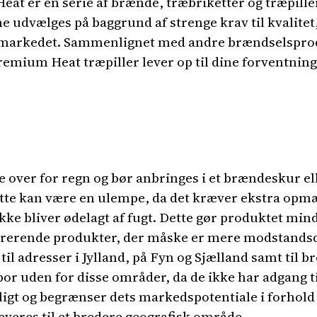
at er en serie af brænde, træbriketter og træpiller,
udvælges på baggrund af strenge krav til kvalitet, 
 markedet. Sammenlignet med andre brændselsprodu
remium Heat træpiller lever op til dine forventninge
over for regn og bør anbringes i et brændeskur ell
ette kan være en ulempe, da det kræver ekstra o
 ikke bliver ødelagt af fugt. Dette gør produktet min
rende produkter, der måske er mere modstandsdyg
il adresser i Jylland, på Fyn og Sjælland samt til b
or uden for disse områder, da de ikke har adgang ti
igt og begrænser dets markedspotentiale i forhold
veres til et bredere geografisk område.