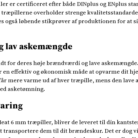
r er certificeret efter både DINplus og ENplus sta
t træpillerne overholder strenge kvalitetsstandard
es også løbende stikprøver af produktionen for at s
g lav askemængde
endt for deres høje brændværdi og lave askemængd
or en effektiv og økonomisk måde at opvarme dit hj
får mere varme ud af hver træpille, mens den lav
med asketømning.
varing
at 6 mm træpiller, bliver de leveret til din kantste
at transportere dem til dit brændeskur. Det er dog v