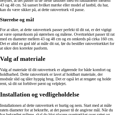
betyder, at det passer til de fleste lastbiler med en ratdiameter mellem
43 og 48 cm. Så uanset hvilket mærke eller model af lastbil, du har,
kan du være sikker på, at dette ratovertræk vil passe.
Størrelse og mål
For at sikre, at dette ratovertræk passer perfekt til dit rat, er det vigtigt
at være opmærksom på størrelsen og målene. Overtrækket passer til rat
med en diameter mellem 43 og 48 cm og en omkreds på cirka 160 cm.
Det er altid en god idé at måle dit rat, før du bestiller ratovertrækket for
at sikre den korrekte pasform.
Valg af materiale
Valg af materiale til dit ratovertræk er afgørende for både komfort og
holdbarhed. Dette ratovertræk er lavet af holdbart materiale, der
modstår slid og tåler hyppig brug. Det er også let at rengøre og holde
rent, så dit rat forbliver pænt og velplejet.
Installation og vedligeholdelse
Installationen af dette ratovertræk er hurtig og nem. Start med at måle
ratets diameter for at bekræfte, at det passer til de angivne mål. Når du
har bekræftet målene, skal du blot placere overtrækket over rattet og