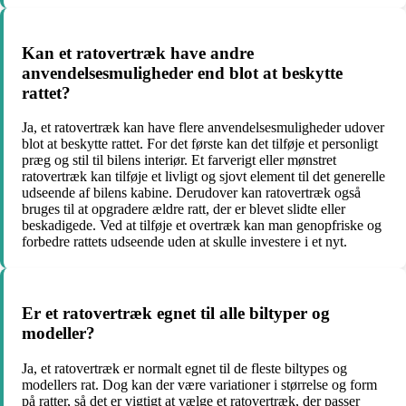
Kan et ratovertræk have andre
anvendelsesmuligheder end blot at beskytte
rattet?
Ja, et ratovertræk kan have flere anvendelsesmuligheder udover
blot at beskytte rattet. For det første kan det tilføje et personligt
præg og stil til bilens interiør. Et farverigt eller mønstret
ratovertræk kan tilføje et livligt og sjovt element til det generelle
udseende af bilens kabine. Derudover kan ratovertræk også
bruges til at opgradere ældre ratt, der er blevet slidte eller
beskadigede. Ved at tilføje et overtræk kan man genopfriske og
forbedre rattets udseende uden at skulle investere i et nyt.
Er et ratovertræk egnet til alle biltyper og
modeller?
Ja, et ratovertræk er normalt egnet til de fleste biltypes og
modellers rat. Dog kan der være variationer i størrelse og form
på ratter, så det er vigtigt at vælge et ratovertræk, der passer