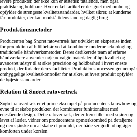
levere produkter, der ikke kun er æstetisk tiltalende, men også
praktiske og holdbare. Hver enkelt artikel er designet med omhu og
opfylder de strengeste kvalitetsstandarder, hvilket sikrer, at kunderne
får produkter, der kan modstå tidens tand og daglig brug.
Produktionsmetoder
Producenten bag Snøret ratovertræk har udviklet en ekspertise inden
for produktion af biltilbehør ved at kombinere moderne teknologi og
traditionelle håndværksmetoder. Deres dedikerede team af erfarne
håndværkere anvender nøje udvalgte materialer af høj kvalitet og
avanceret udstyr til at sikre præcision og holdbarhed i hvert eneste
produkt, der forlader deres faciliteter. Produktionsprocessen gennemgår
omhyggelige kvalitetskontroller for at sikre, at hvert produkt opfylder
de højeste standarder.
Relation til Snøret ratovertræk
Snøret ratovertræk er et prime eksempel på producentens knowhow og
evne til at skabe produkter, der kombinerer funktionalitet med
enestående design. Dette ratovertræk, der er fremstillet med snører og
lavet af læder, vidner om producentens opmærksomhed på detaljerne
og deres ønske om at skabe et produkt, der både ser godt ud og øger
komforten under kørslen.