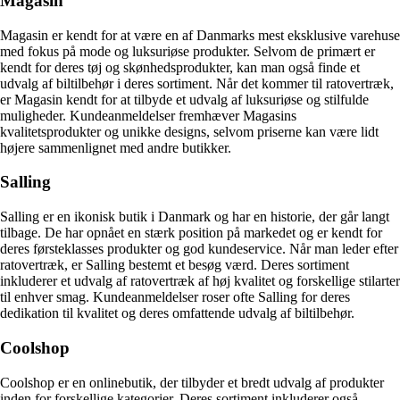
Magasin
Magasin er kendt for at være en af Danmarks mest eksklusive varehuse
med fokus på mode og luksuriøse produkter. Selvom de primært er
kendt for deres tøj og skønhedsprodukter, kan man også finde et
udvalg af biltilbehør i deres sortiment. Når det kommer til ratovertræk,
er Magasin kendt for at tilbyde et udvalg af luksuriøse og stilfulde
muligheder. Kundeanmeldelser fremhæver Magasins
kvalitetsprodukter og unikke designs, selvom priserne kan være lidt
højere sammenlignet med andre butikker.
Salling
Salling er en ikonisk butik i Danmark og har en historie, der går langt
tilbage. De har opnået en stærk position på markedet og er kendt for
deres førsteklasses produkter og god kundeservice. Når man leder efter
ratovertræk, er Salling bestemt et besøg værd. Deres sortiment
inkluderer et udvalg af ratovertræk af høj kvalitet og forskellige stilarter
til enhver smag. Kundeanmeldelser roser ofte Salling for deres
dedikation til kvalitet og deres omfattende udvalg af biltilbehør.
Coolshop
Coolshop er en onlinebutik, der tilbyder et bredt udvalg af produkter
inden for forskellige kategorier. Deres sortiment inkluderer også