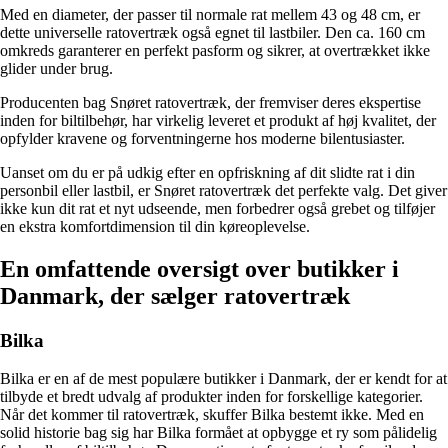
Med en diameter, der passer til normale rat mellem 43 og 48 cm, er
dette universelle ratovertræk også egnet til lastbiler. Den ca. 160 cm
omkreds garanterer en perfekt pasform og sikrer, at overtrækket ikke
glider under brug.
Producenten bag Snøret ratovertræk, der fremviser deres ekspertise
inden for biltilbehør, har virkelig leveret et produkt af høj kvalitet, der
opfylder kravene og forventningerne hos moderne bilentusiaster.
Uanset om du er på udkig efter en opfriskning af dit slidte rat i din
personbil eller lastbil, er Snøret ratovertræk det perfekte valg. Det giver
ikke kun dit rat et nyt udseende, men forbedrer også grebet og tilføjer
en ekstra komfortdimension til din køreoplevelse.
En omfattende oversigt over butikker i
Danmark, der sælger ratovertræk
Bilka
Bilka er en af de mest populære butikker i Danmark, der er kendt for at
tilbyde et bredt udvalg af produkter inden for forskellige kategorier.
Når det kommer til ratovertræk, skuffer Bilka bestemt ikke. Med en
solid historie bag sig har Bilka formået at opbygge et ry som pålidelig