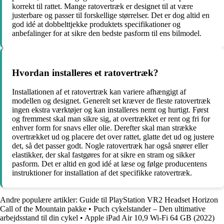
korrekt til rattet. Mange ratovertræk er designet til at være
justerbare og passer til forskellige størrelser. Det er dog altid en
god idé at dobbelttjekke produktets specifikationer og
anbefalinger for at sikre den bedste pasform til ens bilmodel.
Hvordan installeres et ratovertræk?
Installationen af et ratovertræk kan variere afhængigt af
modellen og designet. Generelt set kræver de fleste ratovertræk
ingen ekstra værktøjer og kan installeres nemt og hurtigt. Først
og fremmest skal man sikre sig, at overtrækket er rent og fri for
enhver form for snavs eller olie. Derefter skal man strække
overtrækket ud og placere det over rattet, glatte det ud og justere
det, så det passer godt. Nogle ratovertræk har også snører eller
elastikker, der skal fastgøres for at sikre en stram og sikker
pasform. Det er altid en god idé at læse og følge producentens
instruktioner for installation af det specifikke ratovertræk.
Andre populære artikler:
Guide til PlayStation VR2 Headset Horizon
Call of the Mountain pakke
•
Puch cykelstander – Den ultimative
arbejdsstand til din cykel
•
Apple iPad Air 10,9 Wi-Fi 64 GB (2022)