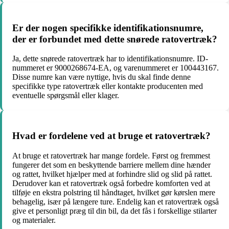
Er der nogen specifikke identifikationsnumre,
der er forbundet med dette snørede ratovertræk?
Ja, dette snørede ratovertræk har to identifikationsnumre. ID-
nummeret er 9000268674-EA, og varenummeret er 100443167.
Disse numre kan være nyttige, hvis du skal finde denne
specifikke type ratovertræk eller kontakte producenten med
eventuelle spørgsmål eller klager.
Hvad er fordelene ved at bruge et ratovertræk?
At bruge et ratovertræk har mange fordele. Først og fremmest
fungerer det som en beskyttende barriere mellem dine hænder
og rattet, hvilket hjælper med at forhindre slid og slid på rattet.
Derudover kan et ratovertræk også forbedre komforten ved at
tilføje en ekstra polstring til håndtaget, hvilket gør kørslen mere
behagelig, især på længere ture. Endelig kan et ratovertræk også
give et personligt præg til din bil, da det fås i forskellige stilarter
og materialer.