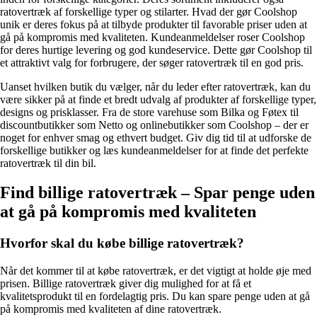
ratovertræk af forskellige typer og stilarter. Hvad der gør Coolshop
unik er deres fokus på at tilbyde produkter til favorable priser uden at
gå på kompromis med kvaliteten. Kundeanmeldelser roser Coolshop
for deres hurtige levering og god kundeservice. Dette gør Coolshop til
et attraktivt valg for forbrugere, der søger ratovertræk til en god pris.
Uanset hvilken butik du vælger, når du leder efter ratovertræk, kan du
være sikker på at finde et bredt udvalg af produkter af forskellige typer,
designs og prisklasser. Fra de store varehuse som Bilka og Føtex til
discountbutikker som Netto og onlinebutikker som Coolshop – der er
noget for enhver smag og ethvert budget. Giv dig tid til at udforske de
forskellige butikker og læs kundeanmeldelser for at finde det perfekte
ratovertræk til din bil.
Find billige ratovertræk – Spar penge uden
at gå på kompromis med kvaliteten
Hvorfor skal du købe billige ratovertræk?
Når det kommer til at købe ratovertræk, er det vigtigt at holde øje med
prisen. Billige ratovertræk giver dig mulighed for at få et
kvalitetsprodukt til en fordelagtig pris. Du kan spare penge uden at gå
på kompromis med kvaliteten af ​​dine ratovertræk.