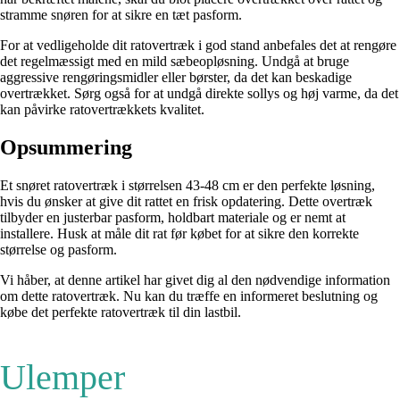
stramme snøren for at sikre en tæt pasform.
For at vedligeholde dit ratovertræk i god stand anbefales det at rengøre
det regelmæssigt med en mild sæbeopløsning. Undgå at bruge
aggressive rengøringsmidler eller børster, da det kan beskadige
overtrækket. Sørg også for at undgå direkte sollys og høj varme, da det
kan påvirke ratovertrækkets kvalitet.
Opsummering
Et snøret ratovertræk i størrelsen 43-48 cm er den perfekte løsning,
hvis du ønsker at give dit rattet en frisk opdatering. Dette overtræk
tilbyder en justerbar pasform, holdbart materiale og er nemt at
installere. Husk at måle dit rat før købet for at sikre den korrekte
størrelse og pasform.
Vi håber, at denne artikel har givet dig al den nødvendige information
om dette ratovertræk. Nu kan du træffe en informeret beslutning og
købe det perfekte ratovertræk til din lastbil.
Ulemper