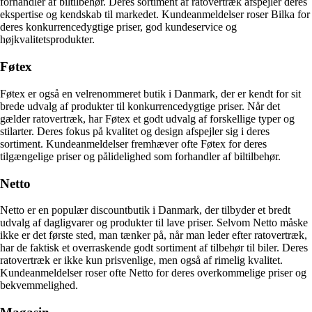
forhandler af biltilbehør. Deres sortiment af ratovertræk afspejler deres
ekspertise og kendskab til markedet. Kundeanmeldelser roser Bilka for
deres konkurrencedygtige priser, god kundeservice og
højkvalitetsprodukter.
Føtex
Føtex er også en velrenommeret butik i Danmark, der er kendt for sit
brede udvalg af produkter til konkurrencedygtige priser. Når det
gælder ratovertræk, har Føtex et godt udvalg af forskellige typer og
stilarter. Deres fokus på kvalitet og design afspejler sig i deres
sortiment. Kundeanmeldelser fremhæver ofte Føtex for deres
tilgængelige priser og pålidelighed som forhandler af biltilbehør.
Netto
Netto er en populær discountbutik i Danmark, der tilbyder et bredt
udvalg af dagligvarer og produkter til lave priser. Selvom Netto måske
ikke er det første sted, man tænker på, når man leder efter ratovertræk,
har de faktisk et overraskende godt sortiment af tilbehør til biler. Deres
ratovertræk er ikke kun prisvenlige, men også af rimelig kvalitet.
Kundeanmeldelser roser ofte Netto for deres overkommelige priser og
bekvemmelighed.