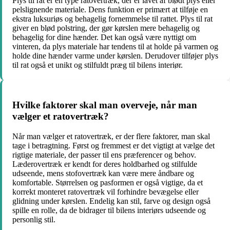
Plys til rat er en type ratovertræk, der er lavet af blødt plys eller
pelslignende materiale. Dens funktion er primært at tilføje en
ekstra luksuriøs og behagelig fornemmelse til rattet. Plys til rat
giver en blød polstring, der gør kørslen mere behagelig og
behagelig for dine hænder. Det kan også være nyttigt om
vinteren, da plys materiale har tendens til at holde på varmen og
holde dine hænder varme under kørslen. Derudover tilføjer plys
til rat også et unikt og stilfuldt præg til bilens interiør.
Hvilke faktorer skal man overveje, når man
vælger et ratovertræk?
Når man vælger et ratovertræk, er der flere faktorer, man skal
tage i betragtning. Først og fremmest er det vigtigt at vælge det
rigtige materiale, der passer til ens præferencer og behov.
Læderovertræk er kendt for deres holdbarhed og stilfulde
udseende, mens stofovertræk kan være mere åndbare og
komfortable. Størrelsen og pasformen er også vigtige, da et
korrekt monteret ratovertræk vil forhindre bevægelse eller
glidning under kørslen. Endelig kan stil, farve og design også
spille en rolle, da de bidrager til bilens interiørs udseende og
personlig stil.