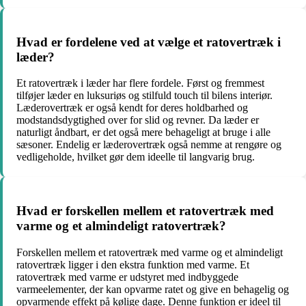
Hvad er fordelene ved at vælge et ratovertræk i
læder?
Et ratovertræk i læder har flere fordele. Først og fremmest
tilføjer læder en luksuriøs og stilfuld touch til bilens interiør.
Læderovertræk er også kendt for deres holdbarhed og
modstandsdygtighed over for slid og revner. Da læder er
naturligt åndbart, er det også mere behageligt at bruge i alle
sæsoner. Endelig er læderovertræk også nemme at rengøre og
vedligeholde, hvilket gør dem ideelle til langvarig brug.
Hvad er forskellen mellem et ratovertræk med
varme og et almindeligt ratovertræk?
Forskellen mellem et ratovertræk med varme og et almindeligt
ratovertræk ligger i den ekstra funktion med varme. Et
ratovertræk med varme er udstyret med indbyggede
varmeelementer, der kan opvarme ratet og give en behagelig og
opvarmende effekt på kølige dage. Denne funktion er ideel til