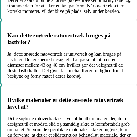
Derefter skal du binde snorene på overtrækket omkring rattet og
stramme dem for at sikre en tæt pasform. Når overtrækket er
korrekt monteret, vil det blive på plads, selv under kørslen.
Kan dette snørede ratovertræk bruges på
lastbiler?
Ja, dette snørede ratovertræk er universelt og kan bruges på
lastbiler. Det er specielt designet til at passe til rat med en
diameter mellem 43 og 48 cm, hvilket gør det velegnet til de
fleste lastbilratter. Det giver lastbilchauffører mulighed for at
beskytte og forny rattet i deres køretøj.
Hvilke materialer er dette snørede ratovertræk
lavet af?
Dette snørede ratovertræk er lavet af holdbare materialer, der er
designet til at modstå slid og samtidig sikre et komfortabelt greb
om rattet. Selvom de specifikke materialer ikke er angivet, kan
du forvente, at det er et slidstærkt og behageligt materiale, der er