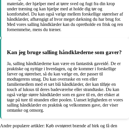
materiale, der hjælper med at tørre sved og fugt fra din krop
under træning og kan hjælpe med at holde dig tør og
komfortabel. Du kan også vælge mellem forskellige størrelser af
håndklæder, afhængigt af hvor meget dækning du har brug for.
Med vores salling håndklæder kan du opretholde en frisk og ren
fornemmelse, mens du træner.
Kan jeg bruge salling håndklæderne som gaver?
Ja, salling håndklæderne kan være en fantastisk gaveidé. De er
praktiske og nyttige i hverdagen, og de kommer i forskellige
farver og størrelser, så du kan vælge en, der passer til
modtagerens smag. Du kan overraske en ven eller
familiemedlem med et sæt blå håndklæder, der kan tilføje en
touch af luksus til deres badeværelse eller strandtaske. Du kan
også vælge større håndklæder som en gave til en, der elsker at
tage på ture til stranden eller poolen. Uanset lejligheden er vores
salling håndklæder en praktisk og velkommen gave, der viser
omtanke og omsorg.
Andre populære artikler:
Køb ovntørret brænde af birk og få den