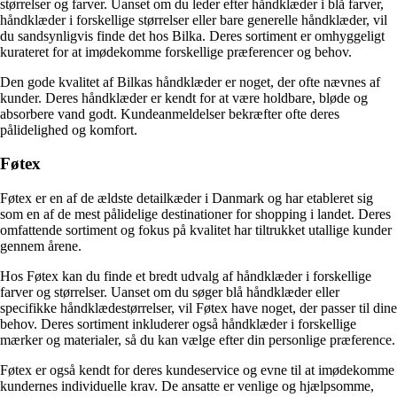
størrelser og farver. Uanset om du leder efter håndklæder i blå farver,
håndklæder i forskellige størrelser eller bare generelle håndklæder, vil
du sandsynligvis finde det hos Bilka. Deres sortiment er omhyggeligt
kurateret for at imødekomme forskellige præferencer og behov.
Den gode kvalitet af Bilkas håndklæder er noget, der ofte nævnes af
kunder. Deres håndklæder er kendt for at være holdbare, bløde og
absorbere vand godt. Kundeanmeldelser bekræfter ofte deres
pålidelighed og komfort.
Føtex
Føtex er en af de ældste detailkæder i Danmark og har etableret sig
som en af de mest pålidelige destinationer for shopping i landet. Deres
omfattende sortiment og fokus på kvalitet har tiltrukket utallige kunder
gennem årene.
Hos Føtex kan du finde et bredt udvalg af håndklæder i forskellige
farver og størrelser. Uanset om du søger blå håndklæder eller
specifikke håndklædestørrelser, vil Føtex have noget, der passer til dine
behov. Deres sortiment inkluderer også håndklæder i forskellige
mærker og materialer, så du kan vælge efter din personlige præference.
Føtex er også kendt for deres kundeservice og evne til at imødekomme
kundernes individuelle krav. De ansatte er venlige og hjælpsomme,