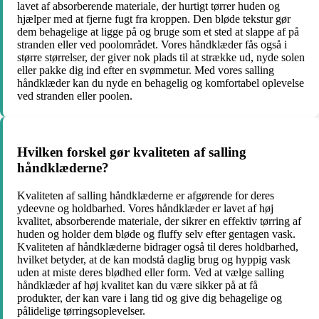
lavet af absorberende materiale, der hurtigt tørrer huden og
hjælper med at fjerne fugt fra kroppen. Den bløde tekstur gør
dem behagelige at ligge på og bruge som et sted at slappe af på
stranden eller ved poolområdet. Vores håndklæder fås også i
større størrelser, der giver nok plads til at strække ud, nyde solen
eller pakke dig ind efter en svømmetur. Med vores salling
håndklæder kan du nyde en behagelig og komfortabel oplevelse
ved stranden eller poolen.
Hvilken forskel gør kvaliteten af salling
håndklæderne?
Kvaliteten af salling håndklæderne er afgørende for deres
ydeevne og holdbarhed. Vores håndklæder er lavet af høj
kvalitet, absorberende materiale, der sikrer en effektiv tørring af
huden og holder dem bløde og fluffy selv efter gentagen vask.
Kvaliteten af håndklæderne bidrager også til deres holdbarhed,
hvilket betyder, at de kan modstå daglig brug og hyppig vask
uden at miste deres blødhed eller form. Ved at vælge salling
håndklæder af høj kvalitet kan du være sikker på at få
produkter, der kan vare i lang tid og give dig behagelige og
pålidelige tørringsoplevelser.