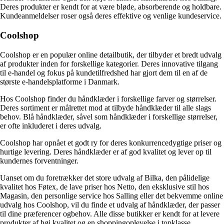
Deres produkter er kendt for at være bløde, absorberende og holdbare.
Kundeanmeldelser roser også deres effektive og venlige kundeservice.
Coolshop
Coolshop er en populær online detailbutik, der tilbyder et bredt udvalg
af produkter inden for forskellige kategorier. Deres innovative tilgang
til e-handel og fokus på kundetilfredshed har gjort dem til en af de
største e-handelsplatforme i Danmark.
Hos Coolshop finder du håndklæder i forskellige farver og størrelser.
Deres sortiment er målrettet mod at tilbyde håndklæder til alle slags
behov. Blå håndklæder, såvel som håndklæder i forskellige størrelser,
er ofte inkluderet i deres udvalg.
Coolshop har opnået et godt ry for deres konkurrencedygtige priser og
hurtige levering. Deres håndklæder er af god kvalitet og lever op til
kundernes forventninger.
Uanset om du foretrækker det store udvalg af Bilka, den pålidelige
kvalitet hos Føtex, de lave priser hos Netto, den eksklusive stil hos
Magasin, den personlige service hos Salling eller det bekvemme online
udvalg hos Coolshop, vil du finde et udvalg af håndklæder, der passer
til dine præferencer ogbehov. Alle disse butikker er kendt for at levere
produkter af høj kvalitet og en shoppingoplevelse i topklasse.