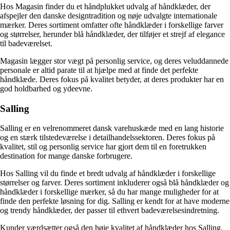
Hos Magasin finder du et håndplukket udvalg af håndklæder, der
afspejler den danske designtradition og nøje udvalgte internationale
mærker. Deres sortiment omfatter ofte håndklæder i forskellige farver
og størrelser, herunder blå håndklæder, der tilføjer et strejf af elegance
til badeværelset.
Magasin lægger stor vægt på personlig service, og deres veluddannede
personale er altid parate til at hjælpe med at finde det perfekte
håndklæde. Deres fokus på kvalitet betyder, at deres produkter har en
god holdbarhed og ydeevne.
Salling
Salling er en velrenommeret dansk varehuskæde med en lang historie
og en stærk tilstedeværelse i detailhandelssektoren. Deres fokus på
kvalitet, stil og personlig service har gjort dem til en foretrukken
destination for mange danske forbrugere.
Hos Salling vil du finde et bredt udvalg af håndklæder i forskellige
størrelser og farver. Deres sortiment inkluderer også blå håndklæder og
håndklæder i forskellige mærker, så du har mange muligheder for at
finde den perfekte løsning for dig. Salling er kendt for at have moderne
og trendy håndklæder, der passer til ethvert badeværelsesindretning.
Kunder værdsætter også den høje kvalitet af håndklæder hos Salling.