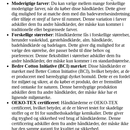
Moderigtige farver
: Du kan vælge mellem mange forskellige
moderigtige farver, når du køber disse håndklæder. Dette giver
dig mulighed for at matche dem med din badeværelsesindretning
eller tilføje et strejf af farve til rummet. Denne variation i farver
adskiller dem fra andre håndklæder, der måske kun kommer i
traditionelle eller begrænsede farver.
Forskellige størrelser
: Håndklæderne fås i forskellige størrelser,
herunder vaskeklud, gæstehåndklæde, alm. håndklæde,
badehåndklæde og badelagen. Dette giver dig mulighed for at
vælge den størrelse, der passer bedst til dine behov og
præferencer. Denne fleksibilitet i størrelser adskiller dem fra
andre håndklæder, der måske kun kommer i en standardstørrelse.
Bedre Cotton Initiative (BCI) mærket
: Disse håndklæder er
mærket med Better Cotton Initiative (BCI), hvilket betyder, at de
er produceret med bæredygtigt dyrket bomuld. Dette er en fordel
for miljøet og sikrer, at du køber et produkt, der er fremstillet
med omtanke for naturen. Denne bæredygtige produktion
adskiller dem fra andre håndklæder, der måske ikke har et
lignende miljømærke.
OEKO-TEX certificeret
: Håndklæderne er OEKO-TEX
certificeret, hvilket betyder, at de er blevet testet for skadelige
stoffer og er fri for sundhedsskadelige kemikalier. Dette giver
dig tryghed og sikkerhed ved brug af håndklæderne. Denne
certificering adskiller dem fra andre håndklæder, der måske ikke
har den samme garanti for kvalitet og sikkerhed.