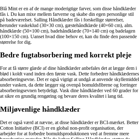
Blå Mint er en af de mange moderigtige farver, som disse håndklæder
fås i. Du kan mixe mellem farverne og skabe din egen personlige stil
på badeværelset. Salling Håndklæder fås i forskellige størrelser,
herunder vaskeklud (30×30 cm), gæstehåndklæde (40×60 cm), alm.
håndklæde (50×100 cm), badehåndklæde (70×140 cm) og badelagen
(100×150 cm). Uanset hvad dine behov er, kan du finde den passende
størrelse for dig.
Bedre fugtabsorbering med korrekt pleje
For at få større glæde af dine håndklæder anbefales det at lægge dem i
blød i koldt vand inden den første vask. Dette forbedrer håndklædernes
absorberingsevne. Det er også vigtigt at undgå at anvende skyllemiddel
under vasken, da dette lægger sig ovenpå bomuldsfibrene og forringer
absorberingsevnen betydeligt. Vask dine håndklæder ved 60 grader for
at sikre en grundig rengøring og bevare deres kvalitet i lang tid.
Miljøvenlige håndklæder
Det er også værd at nævne, at disse håndklæder er BCI-mærket. Better
Cotton Initiative (BCI) er en global non-profit organisation, der
arbejder for at forbedre bomuldsproduktionen ved at fremme mere