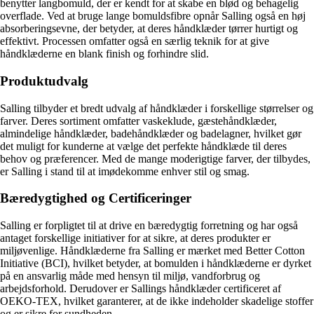
benytter langbomuld, der er kendt for at skabe en blød og behagelig
overflade. Ved at bruge lange bomuldsfibre opnår Salling også en høj
absorberingsevne, der betyder, at deres håndklæder tørrer hurtigt og
effektivt. Processen omfatter også en særlig teknik for at give
håndklæderne en blank finish og forhindre slid.
Produktudvalg
Salling tilbyder et bredt udvalg af håndklæder i forskellige størrelser og
farver. Deres sortiment omfatter vaskeklude, gæstehåndklæder,
almindelige håndklæder, badehåndklæder og badelagner, hvilket gør
det muligt for kunderne at vælge det perfekte håndklæde til deres
behov og præferencer. Med de mange moderigtige farver, der tilbydes,
er Salling i stand til at imødekomme enhver stil og smag.
Bæredygtighed og Certificeringer
Salling er forpligtet til at drive en bæredygtig forretning og har også
antaget forskellige initiativer for at sikre, at deres produkter er
miljøvenlige. Håndklæderne fra Salling er mærket med Better Cotton
Initiative (BCI), hvilket betyder, at bomulden i håndklæderne er dyrket
på en ansvarlig måde med hensyn til miljø, vandforbrug og
arbejdsforhold. Derudover er Sallings håndklæder certificeret af
OEKO-TEX, hvilket garanterer, at de ikke indeholder skadelige stoffer
og er sikre for sundheden.