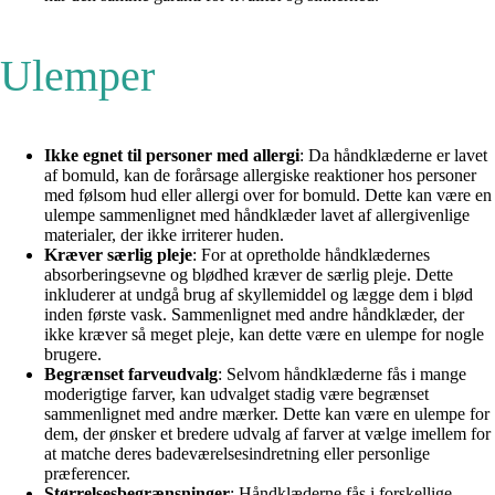
Ulemper
Ikke egnet til personer med allergi
: Da håndklæderne er lavet
af bomuld, kan de forårsage allergiske reaktioner hos personer
med følsom hud eller allergi over for bomuld. Dette kan være en
ulempe sammenlignet med håndklæder lavet af allergivenlige
materialer, der ikke irriterer huden.
Kræver særlig pleje
: For at opretholde håndklædernes
absorberingsevne og blødhed kræver de særlig pleje. Dette
inkluderer at undgå brug af skyllemiddel og lægge dem i blød
inden første vask. Sammenlignet med andre håndklæder, der
ikke kræver så meget pleje, kan dette være en ulempe for nogle
brugere.
Begrænset farveudvalg
: Selvom håndklæderne fås i mange
moderigtige farver, kan udvalget stadig være begrænset
sammenlignet med andre mærker. Dette kan være en ulempe for
dem, der ønsker et bredere udvalg af farver at vælge imellem for
at matche deres badeværelsesindretning eller personlige
præferencer.
Størrelsesbegrænsninger
: Håndklæderne fås i forskellige