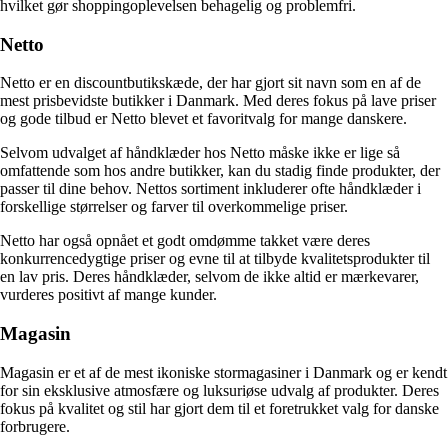
hvilket gør shoppingoplevelsen behagelig og problemfri.
Netto
Netto er en discountbutikskæde, der har gjort sit navn som en af de
mest prisbevidste butikker i Danmark. Med deres fokus på lave priser
og gode tilbud er Netto blevet et favoritvalg for mange danskere.
Selvom udvalget af håndklæder hos Netto måske ikke er lige så
omfattende som hos andre butikker, kan du stadig finde produkter, der
passer til dine behov. Nettos sortiment inkluderer ofte håndklæder i
forskellige størrelser og farver til overkommelige priser.
Netto har også opnået et godt omdømme takket være deres
konkurrencedygtige priser og evne til at tilbyde kvalitetsprodukter til
en lav pris. Deres håndklæder, selvom de ikke altid er mærkevarer,
vurderes positivt af mange kunder.
Magasin
Magasin er et af de mest ikoniske stormagasiner i Danmark og er kendt
for sin eksklusive atmosfære og luksuriøse udvalg af produkter. Deres
fokus på kvalitet og stil har gjort dem til et foretrukket valg for danske
forbrugere.