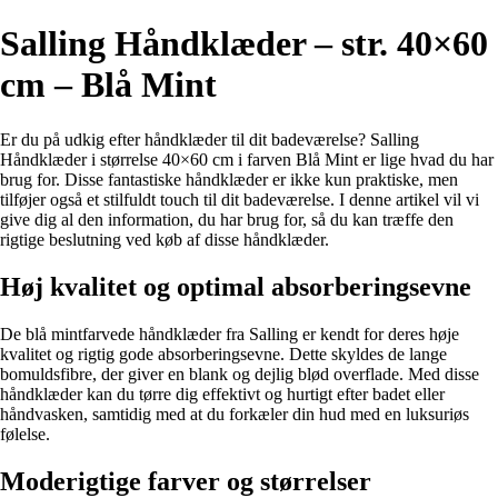
Salling Håndklæder – str. 40×60
cm – Blå Mint
Er du på udkig efter håndklæder til dit badeværelse? Salling
Håndklæder i størrelse 40×60 cm i farven Blå Mint er lige hvad du har
brug for. Disse fantastiske håndklæder er ikke kun praktiske, men
tilføjer også et stilfuldt touch til dit badeværelse. I denne artikel vil vi
give dig al den information, du har brug for, så du kan træffe den
rigtige beslutning ved køb af disse håndklæder.
Høj kvalitet og optimal absorberingsevne
De blå mintfarvede håndklæder fra Salling er kendt for deres høje
kvalitet og rigtig gode absorberingsevne. Dette skyldes de lange
bomuldsfibre, der giver en blank og dejlig blød overflade. Med disse
håndklæder kan du tørre dig effektivt og hurtigt efter badet eller
håndvasken, samtidig med at du forkæler din hud med en luksuriøs
følelse.
Moderigtige farver og størrelser