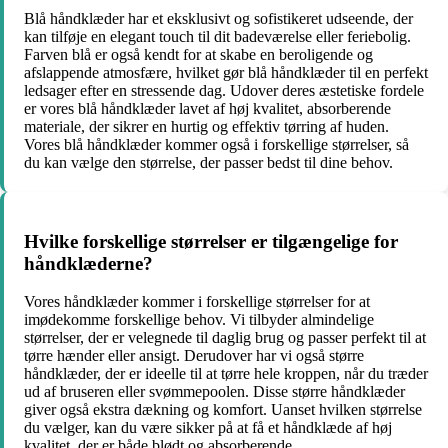
Blå håndklæder har et eksklusivt og sofistikeret udseende, der
kan tilføje en elegant touch til dit badeværelse eller feriebolig.
Farven blå er også kendt for at skabe en beroligende og
afslappende atmosfære, hvilket gør blå håndklæder til en perfekt
ledsager efter en stressende dag. Udover deres æstetiske fordele
er vores blå håndklæder lavet af høj kvalitet, absorberende
materiale, der sikrer en hurtig og effektiv tørring af huden.
Vores blå håndklæder kommer også i forskellige størrelser, så
du kan vælge den størrelse, der passer bedst til dine behov.
Hvilke forskellige størrelser er tilgængelige for
håndklæderne?
Vores håndklæder kommer i forskellige størrelser for at
imødekomme forskellige behov. Vi tilbyder almindelige
størrelser, der er velegnede til daglig brug og passer perfekt til at
tørre hænder eller ansigt. Derudover har vi også større
håndklæder, der er ideelle til at tørre hele kroppen, når du træder
ud af bruseren eller svømmepoolen. Disse større håndklæder
giver også ekstra dækning og komfort. Uanset hvilken størrelse
du vælger, kan du være sikker på at få et håndklæde af høj
kvalitet, der er både blødt og absorberende.