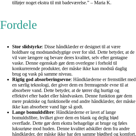
tilføjer noget ekstra til mit badeværelse.” – Maria K.
Fordele
Stor slidstyrke
: Disse håndklæder er designet til at være
holdbare og modstandsdygtige over for slid. Dette betyder, at de
vil vare længere og bevare deres kvalitet, selv efter gentagne
vaske. Denne egenskab gør dem overlegne i forhold til
konkurrerende produkter, der måske ikke kan modstå daglig
brug og vask på samme niveau.
Rigtig god absorberingsevne
: Håndklæderne er fremstillet med
en særlig teknologi, der giver dem en fremragende evne til at
absorbere vand. Dette betyder, at de tørrer dig hurtigt og
effektivt efter badet eller håndvasken. Denne funktion gør dem
mere praktiske og funktionelle end andre håndklæder, der måske
ikke kan absorbere vand lige så godt.
Lange bomuldsfibre
: Håndklæderne er lavet af lange
bomuldsfibre, hvilket giver dem en blank og dejlig blød
overflade. Dette gør dem ekstra behagelige at bruge og føles
luksuriøse mod huden. Denne kvalitet adskiller dem fra andre
håndklæder, der måske ikke har den samme blødhed og komfort.