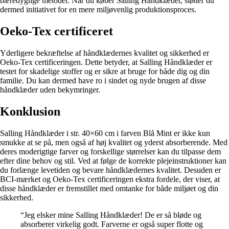
bæredygtige metoder. Når du køber Salling Håndklæder, støtter du
dermed initiativet for en mere miljøvenlig produktionsproces.
Oeko-Tex certificeret
Yderligere bekræftelse af håndklædernes kvalitet og sikkerhed er
Oeko-Tex certificeringen. Dette betyder, at Salling Håndklæder er
testet for skadelige stoffer og er sikre at bruge for både dig og din
familie. Du kan dermed have ro i sindet og nyde brugen af disse
håndklæder uden bekymringer.
Konklusion
Salling Håndklæder i str. 40×60 cm i farven Blå Mint er ikke kun
smukke at se på, men også af høj kvalitet og yderst absorberende. Med
deres moderigtige farver og forskellige størrelser kan du tilpasse dem
efter dine behov og stil. Ved at følge de korrekte plejeinstruktioner kan
du forlænge levetiden og bevare håndklædernes kvalitet. Desuden er
BCI-mærket og Oeko-Tex certificeringen ekstra fordele, der viser, at
disse håndklæder er fremstillet med omtanke for både miljøet og din
sikkerhed.
“Jeg elsker mine Salling Håndklæder! De er så bløde og
absorberer virkelig godt. Farverne er også super flotte og