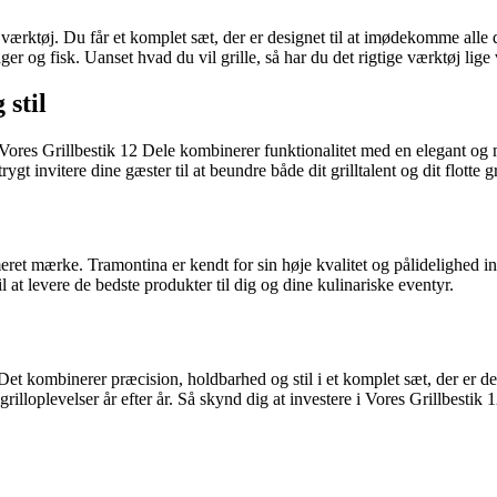
t værktøj. Du får et komplet sæt, der er designet til at imødekomme alle 
sager og fisk. Uanset hvad du vil grille, så har du det rigtige værktøj lig
 stil
t. Vores Grillbestik 12 Dele kombinerer funktionalitet med en elegant og
ygt invitere dine gæster til at beundre både dit grilltalent og dit flotte gr
et mærke. Tramontina er kendt for sin høje kvalitet og pålidelighed in
til at levere de bedste produkter til dig og dine kulinariske eventyr.
. Det kombinerer præcision, holdbarhed og stil i et komplet sæt, der er 
grilloplevelser år efter år. Så skynd dig at investere i Vores Grillbestik 