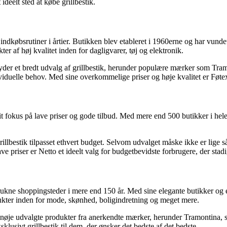
ideelt sted at købe grillbestik.
s indkøbsrutiner i årtier. Butikken blev etableret i 1960erne og har vun
er af høj kvalitet inden for dagligvarer, tøj og elektronik.
yder et bredt udvalg af grillbestik, herunder populære mærker som Tramon
ndividuelle behov. Med sine overkommelige priser og høje kvalitet er Føtex 
fokus på lave priser og gode tilbud. Med mere end 500 butikker i hele l
.
 grillbestik tilpasset ethvert budget. Selvom udvalget måske ikke er lige 
ve priser er Netto et ideelt valg for budgetbevidste forbrugere, der stadig 
trukne shoppingsteder i mere end 150 år. Med sine elegante butikker og
dukter inden for mode, skønhed, boligindretning og meget mere.
r nøje udvalgte produkter fra anerkendte mærker, herunder Tramontina, s
lusivt grillbestik til dem, der ønsker det bedste af det bedste.