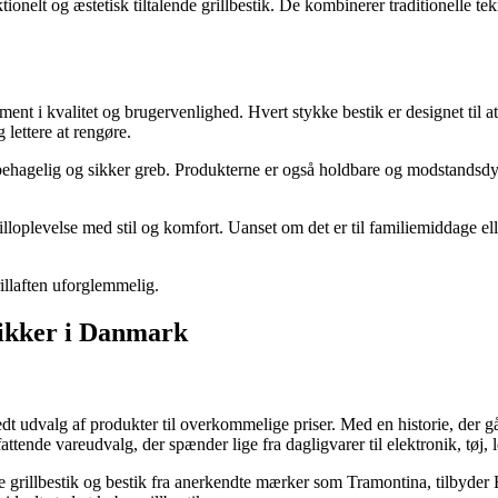
ionelt og æstetisk tiltalende grillbestik. De kombinerer traditionelle 
nt i kvalitet og brugervenlighed. Hvert stykke bestik er designet til at
g lettere at rengøre.
behagelig og sikker greb. Produkterne er også holdbare og modstandsdygt
illoplevelse med stil og komfort. Uanset om det er til familiemiddage el
illaften uforglemmelig.
tikker i Danmark
t udvalg af produkter til overkommelige priser. Med en historie, der går 
ttende vareudvalg, der spænder lige fra dagligvarer til elektronik, tøj,
e grillbestik og bestik fra anerkendte mærker som Tramontina, tilbyder B