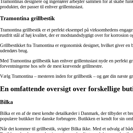
Tramontinas designere og ingeniører arbejder sammen for at skabe funkt
produkter, der passer til enhver grillentusiast.
Tramontina grillbestik
Tramontina grillbestik er et perfekt eksempel på virksomhedens engageme
rustfrit stål af høj kvalitet, der er modstandsdygtigt over for korrosion o
Grillbestikket fra Tramontina er ergonomisk designet, hvilket giver en 
udendørs brug.
Med Tramontina grillbestik kan enhver grillentusiast nyde en perfekt gr
forventningerne hos selv de mest krævende grillmestre.
Vælg Tramontina – mesteren inden for grillbestik – og gør din næste gr
En omfattende oversigt over forskellige bu
Bilka
Bilka er en af de mest kendte detailkæder i Danmark, der tilbyder et bred
populære butikker for danske forbrugere. Butikken er kendt for sin omfa
Når det kommer til grillbestik, svigter Bilka ikke. Med et udvalg af båd