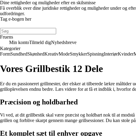
Dine rettigheder og muligheder efter en skilsmisse
Få overblik over dine juridiske rettigheder og muligheder under og eft
udfordringer.
Tag e-bogen her
Fruens
Min konto
Tilmeld dig
Nyhedsbreve
Kategorier
Form
Sundhed
Skønhed
Kreativ
Mode
Smykker
Spisning
Interiør
Kvinder
Vores Grillbestik 12 Dele
Er du en passioneret grillmester, der elsker at tilberede lækre måltider u
grilloplevelsen endnu bedre. Læs videre for at få et indblik i, hvorfor de
Præcision og holdbarhed
Vi ved, at dit grillbestik skal være præcist og holdbart nok til at modst
grillen og forblive skarpt gennem mange grillsessioner. Du kan stole på, at
Et komplet sæt til enhver opgave