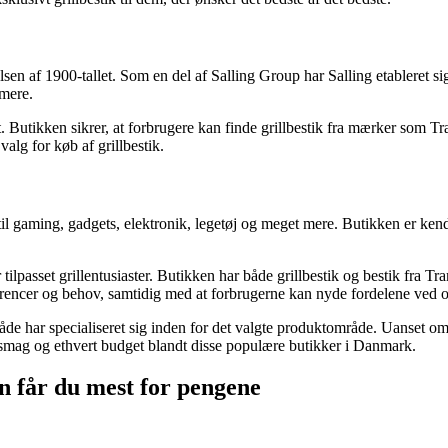
sen af 1900-tallet. Som en del af Salling Group har Salling etableret s
 mere.
tet. Butikken sikrer, at forbrugere kan finde grillbestik fra mærker som
valg for køb af grillbestik.
l gaming, gadgets, elektronik, legetøj og meget mere. Butikken er kendt
tilpasset grillentusiaster. Butikken har både grillbestik og bestik fra T
præferencer og behov, samtidig med at forbrugerne kan nyde fordelene ved
 har specialiseret sig inden for det valgte produktområde. Uanset om man 
er smag og ethvert budget blandt disse populære butikker i Danmark.
dan får du mest for pengene