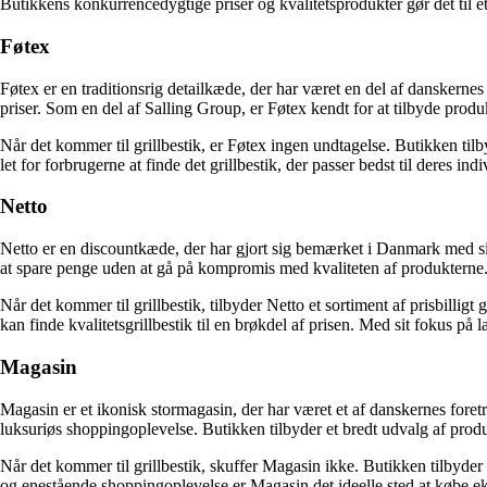
Butikkens konkurrencedygtige priser og kvalitetsprodukter gør det til et 
Føtex
Føtex er en traditionsrig detailkæde, der har været en del af danskerne
priser. Som en del af Salling Group, er Føtex kendt for at tilbyde produkt
Når det kommer til grillbestik, er Føtex ingen undtagelse. Butikken tilb
let for forbrugerne at finde det grillbestik, der passer bedst til deres i
Netto
Netto er en discountkæde, der har gjort sig bemærket i Danmark med sit 
at spare penge uden at gå på kompromis med kvaliteten af ​​produkterne
Når det kommer til grillbestik, tilbyder Netto et sortiment af prisbilligt
kan finde kvalitetsgrillbestik til en brøkdel af prisen. Med sit fokus på la
Magasin
Magasin er et ikonisk stormagasin, der har været et af danskernes fore
luksuriøs shoppingoplevelse. Butikken tilbyder et bredt udvalg af pro
Når det kommer til grillbestik, skuffer Magasin ikke. Butikken tilbyde
og enestående shoppingoplevelse er Magasin det ideelle sted at købe eksk