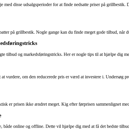
je med disse udsalgsperioder for at finde nedsatte priser på grillbesti
abatter på grillbestik. Nogle gange kan du finde meget gode tilbud, når d
edsføringstricks
gte tilbud og markedsføringstricks. Her er nogle tips til at hjælpe dig m
t at vurdere, om den reducerede pris er værd at investere i. Undersøg 
sk er prisen ikke ændret meget. Kig efter førprisen sammenlignet med de
e
e, både online og offline. Dette vil hjælpe dig med at få det bedste tilbu