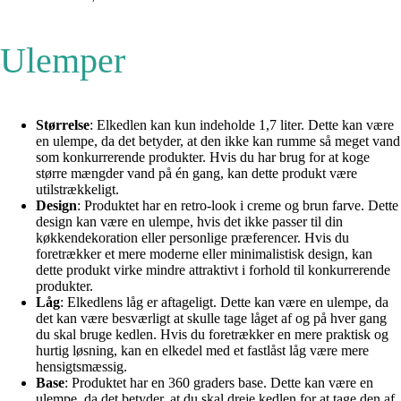
Ulemper
Størrelse
: Elkedlen kan kun indeholde 1,7 liter. Dette kan være
en ulempe, da det betyder, at den ikke kan rumme så meget vand
som konkurrerende produkter. Hvis du har brug for at koge
større mængder vand på én gang, kan dette produkt være
utilstrækkeligt.
Design
: Produktet har en retro-look i creme og brun farve. Dette
design kan være en ulempe, hvis det ikke passer til din
køkkendekoration eller personlige præferencer. Hvis du
foretrækker et mere moderne eller minimalistisk design, kan
dette produkt virke mindre attraktivt i forhold til konkurrerende
produkter.
Låg
: Elkedlens låg er aftageligt. Dette kan være en ulempe, da
det kan være besværligt at skulle tage låget af og på hver gang
du skal bruge kedlen. Hvis du foretrækker en mere praktisk og
hurtig løsning, kan en elkedel med et fastlåst låg være mere
hensigtsmæssig.
Base
: Produktet har en 360 graders base. Dette kan være en
ulempe, da det betyder, at du skal dreje kedlen for at tage den af