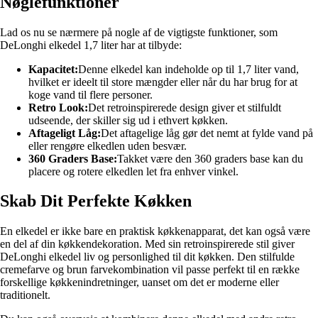
Nøglefunktioner
Lad os nu se nærmere på nogle af de vigtigste funktioner, som
DeLonghi elkedel 1,7 liter har at tilbyde:
Kapacitet:
Denne elkedel kan indeholde op til 1,7 liter vand,
hvilket er ideelt til store mængder eller når du har brug for at
koge vand til flere personer.
Retro Look:
Det retroinspirerede design giver et stilfuldt
udseende, der skiller sig ud i ethvert køkken.
Aftageligt Låg:
Det aftagelige låg gør det nemt at fylde vand på
eller rengøre elkedlen uden besvær.
360 Graders Base:
Takket være den 360 graders base kan du
placere og rotere elkedlen let fra enhver vinkel.
Skab Dit Perfekte Køkken
En elkedel er ikke bare en praktisk køkkenapparat, det kan også være
en del af din køkkendekoration. Med sin retroinspirerede stil giver
DeLonghi elkedel liv og personlighed til dit køkken. Den stilfulde
cremefarve og brun farvekombination vil passe perfekt til en række
forskellige køkkenindretninger, uanset om det er moderne eller
traditionelt.