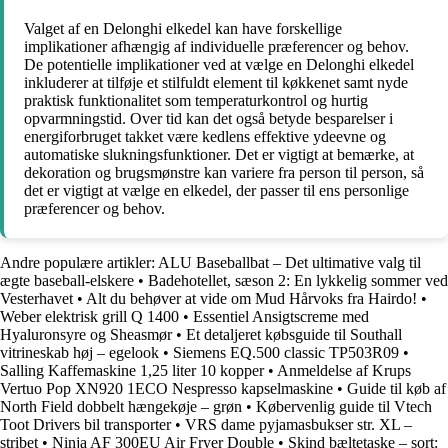
Valget af en Delonghi elkedel kan have forskellige
implikationer afhængig af individuelle præferencer og behov.
De potentielle implikationer ved at vælge en Delonghi elkedel
inkluderer at tilføje et stilfuldt element til køkkenet samt nyde
praktisk funktionalitet som temperaturkontrol og hurtig
opvarmningstid. Over tid kan det også betyde besparelser i
energiforbruget takket være kedlens effektive ydeevne og
automatiske slukningsfunktioner. Det er vigtigt at bemærke, at
dekoration og brugsmønstre kan variere fra person til person, så
det er vigtigt at vælge en elkedel, der passer til ens personlige
præferencer og behov.
Andre populære artikler:
ALU Baseballbat – Det ultimative valg til
ægte baseball-elskere
•
Badehotellet, sæson 2: En lykkelig sommer ved
Vesterhavet
•
Alt du behøver at vide om Mud Hårvoks fra Hairdo!
•
Weber elektrisk grill Q 1400
•
Essentiel Ansigtscreme med
Hyaluronsyre og Sheasmør
•
Et detaljeret købsguide til Southall
vitrineskab høj – egelook
•
Siemens EQ.500 classic TP503R09
•
Salling Kaffemaskine 1,25 liter 10 kopper
•
Anmeldelse af Krups
Vertuo Pop XN920 1ECO Nespresso kapselmaskine
•
Guide til køb af
North Field dobbelt hængekøje – grøn
•
Købervenlig guide til Vtech
Toot Drivers bil transporter
•
VRS dame pyjamasbukser str. XL –
stribet
•
Ninja AF 300EU Air Fryer Double
•
Skind bæltetaske – sort: