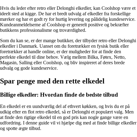
Hvis du leder efter retro eller Delonghi elkedler, kan Coolshop være et
ideelt sted at kigge. De har et bredt udvalg af elkedler fra forskellige
mærker og har et godt ry for hurtig levering og pålidelig kundeservice.
Kundeanmeldelserne af Coolshop er generelt positive og bekræfter
butikkens professionalisme og troværdighed.
Som du kan se, er der mange butikker, der tilbyder retro eller Delonghi
elkedler i Danmark. Uanset om du foretrækker en fysisk butik eller
foretrækker at handle online, er der muligheder for at finde den
perfekte elkedel til dine behov. Vælg mellem Bilka, Føtex, Netto,
Magasin, Salling eller Coolshop, og bliv inspireret af deres brede
udvalg og gode kundeservice.
Spar penge med den rette elkedel
Billige elkedler: Hvordan finde de bedste tilbud
En elkedel er en uundværlig del af ethvert køkken, og hvis du er på
udkig efter en flot retro elkedel, så er Delonghi et populært valg. Men
at finde den rigtige elkedel til en god pris kan nogle gange være en
udfordring. I denne guide vil vi hjælpe dig med at finde billige elkedler
og spotte ægte tilbud.