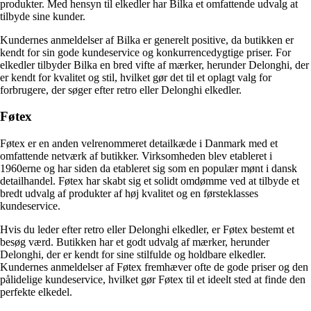
produkter. Med hensyn til elkedler har Bilka et omfattende udvalg at
tilbyde sine kunder.
Kundernes anmeldelser af Bilka er generelt positive, da butikken er
kendt for sin gode kundeservice og konkurrencedygtige priser. For
elkedler tilbyder Bilka en bred vifte af mærker, herunder Delonghi, der
er kendt for kvalitet og stil, hvilket gør det til et oplagt valg for
forbrugere, der søger efter retro eller Delonghi elkedler.
Føtex
Føtex er en anden velrenommeret detailkæde i Danmark med et
omfattende netværk af butikker. Virksomheden blev etableret i
1960erne og har siden da etableret sig som en populær mønt i dansk
detailhandel. Føtex har skabt sig et solidt omdømme ved at tilbyde et
bredt udvalg af produkter af høj kvalitet og en førsteklasses
kundeservice.
Hvis du leder efter retro eller Delonghi elkedler, er Føtex bestemt et
besøg værd. Butikken har et godt udvalg af mærker, herunder
Delonghi, der er kendt for sine stilfulde og holdbare elkedler.
Kundernes anmeldelser af Føtex fremhæver ofte de gode priser og den
pålidelige kundeservice, hvilket gør Føtex til et ideelt sted at finde den
perfekte elkedel.