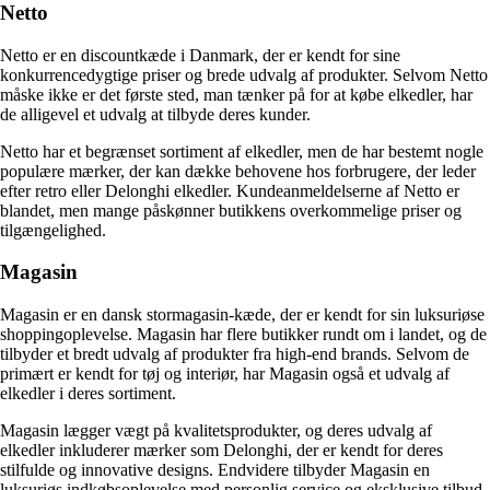
Netto
Netto er en discountkæde i Danmark, der er kendt for sine
konkurrencedygtige priser og brede udvalg af produkter. Selvom Netto
måske ikke er det første sted, man tænker på for at købe elkedler, har
de alligevel et udvalg at tilbyde deres kunder.
Netto har et begrænset sortiment af elkedler, men de har bestemt nogle
populære mærker, der kan dække behovene hos forbrugere, der leder
efter retro eller Delonghi elkedler. Kundeanmeldelserne af Netto er
blandet, men mange påskønner butikkens overkommelige priser og
tilgængelighed.
Magasin
Magasin er en dansk stormagasin-kæde, der er kendt for sin luksuriøse
shoppingoplevelse. Magasin har flere butikker rundt om i landet, og de
tilbyder et bredt udvalg af produkter fra high-end brands. Selvom de
primært er kendt for tøj og interiør, har Magasin også et udvalg af
elkedler i deres sortiment.
Magasin lægger vægt på kvalitetsprodukter, og deres udvalg af
elkedler inkluderer mærker som Delonghi, der er kendt for deres
stilfulde og innovative designs. Endvidere tilbyder Magasin en
luksuriøs indkøbsoplevelse med personlig service og eksklusive tilbud,