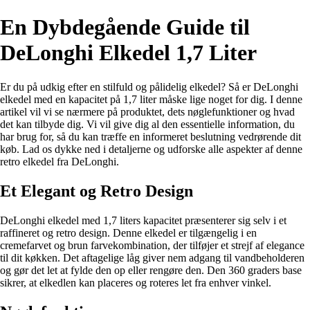
En Dybdegående Guide til
DeLonghi Elkedel 1,7 Liter
Er du på udkig efter en stilfuld og pålidelig elkedel? Så er DeLonghi
elkedel med en kapacitet på 1,7 liter måske lige noget for dig. I denne
artikel vil vi se nærmere på produktet, dets nøglefunktioner og hvad
det kan tilbyde dig. Vi vil give dig al den essentielle information, du
har brug for, så du kan træffe en informeret beslutning vedrørende dit
køb. Lad os dykke ned i detaljerne og udforske alle aspekter af denne
retro elkedel fra DeLonghi.
Et Elegant og Retro Design
DeLonghi elkedel med 1,7 liters kapacitet præsenterer sig selv i et
raffineret og retro design. Denne elkedel er tilgængelig i en
cremefarvet og brun farvekombination, der tilføjer et strejf af elegance
til dit køkken. Det aftagelige låg giver nem adgang til vandbeholderen
og gør det let at fylde den op eller rengøre den. Den 360 graders base
sikrer, at elkedlen kan placeres og roteres let fra enhver vinkel.