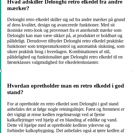
Hvad adskiller Delonghi retro elkedel fra andre
mærker?
Delonghi retro elkedel skiller sig ud fra andre mærker på grund
af dens kvalitet, design og avancerede funktioner. Med sit
ikoniske retro-look og provenuet fra et anerkendt mærke som
Delonghi kan man være sikker på, at produktet er holdbart og
pålideligt. Derudover tilbyder Delonghi retro elkedel praktiske
funktioner som temperaturkontrol og automatisk slukning, som
sikrer praktisk brug i hverdagen. Kombinationen af stil,
pålidelighed og funktionalitet gør Delonghi retro elkedel til en
førsteklasses valgmulighed for elkedelentusiaster.
Hvordan opretholder man en retro elkedel i god
stand?
For at opretholde en retro elkedel som Delonghi i god stand
anbefales det at følge nogle retningslinjer. Først og fremmest er
det vigtigt at rense kedlen regelmæssigt ved at fjerne
kalkaflejringer ved hjælp af en blanding af eddike og vand.
Dette vil hjælpe med at opretholde kedlens ydeevne og
forhindre kalkopbygning. Det anbefales også at tørre kedlen af