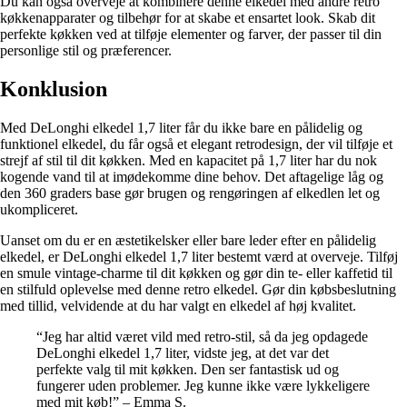
Du kan også overveje at kombinere denne elkedel med andre retro
køkkenapparater og tilbehør for at skabe et ensartet look. Skab dit
perfekte køkken ved at tilføje elementer og farver, der passer til din
personlige stil og præferencer.
Konklusion
Med DeLonghi elkedel 1,7 liter får du ikke bare en pålidelig og
funktionel elkedel, du får også et elegant retrodesign, der vil tilføje et
strejf af stil til dit køkken. Med en kapacitet på 1,7 liter har du nok
kogende vand til at imødekomme dine behov. Det aftagelige låg og
den 360 graders base gør brugen og rengøringen af elkedlen let og
ukompliceret.
Uanset om du er en æstetikelsker eller bare leder efter en pålidelig
elkedel, er DeLonghi elkedel 1,7 liter bestemt værd at overveje. Tilføj
en smule vintage-charme til dit køkken og gør din te- eller kaffetid til
en stilfuld oplevelse med denne retro elkedel. Gør din købsbeslutning
med tillid, velvidende at du har valgt en elkedel af høj kvalitet.
“Jeg har altid været vild med retro-stil, så da jeg opdagede
DeLonghi elkedel 1,7 liter, vidste jeg, at det var det
perfekte valg til mit køkken. Den ser fantastisk ud og
fungerer uden problemer. Jeg kunne ikke være lykkeligere
med mit køb!” – Emma S.