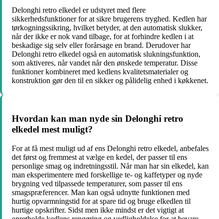
Delonghi retro elkedel er udstyret med flere
sikkerhedsfunktioner for at sikre brugerens tryghed. Kedlen har
tørkogningssikring, hvilket betyder, at den automatisk slukker,
når der ikke er nok vand tilbage, for at forhindre kedlen i at
beskadige sig selv eller forårsage en brand. Derudover har
Delonghi retro elkedel også en automatisk slukningsfunktion,
som aktiveres, når vandet når den ønskede temperatur. Disse
funktioner kombineret med kedlens kvalitetsmaterialer og
konstruktion gør den til en sikker og pålidelig enhed i køkkenet.
Hvordan kan man nyde sin Delonghi retro
elkedel mest muligt?
For at få mest muligt ud af ens Delonghi retro elkedel, anbefales
det først og fremmest at vælge en kedel, der passer til ens
personlige smag og indretningsstil. Når man har sin elkedel, kan
man eksperimentere med forskellige te- og kaffetyper og nyde
brygning ved tilpassede temperaturer, som passer til ens
smagspræferencer. Man kan også udnytte funktionen med
hurtig opvarmningstid for at spare tid og bruge elkedlen til
hurtige opskrifter. Sidst men ikke mindst er det vigtigt at
opretholde kedlens rengøring og vedligholdelse for at bevare