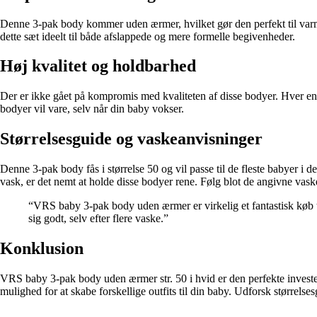
Denne 3-pak body kommer uden ærmer, hvilket gør den perfekt til varmer
dette sæt ideelt til både afslappede og mere formelle begivenheder.
Høj kvalitet og holdbarhed
Der er ikke gået på kompromis med kvaliteten af disse bodyer. Hver enk
bodyer vil vare, selv når din baby vokser.
Størrelsesguide og vaskeanvisninger
Denne 3-pak body fås i størrelse 50 og vil passe til de fleste babyer i d
vask, er det nemt at holde disse bodyer rene. Følg blot de angivne vaske
“VRS baby 3-pak body uden ærmer er virkelig et fantastisk køb ti
sig godt, selv efter flere vaske.”
Konklusion
VRS baby 3-pak body uden ærmer str. 50 i hvid er den perfekte investe
mulighed for at skabe forskellige outfits til din baby. Udforsk størrelse