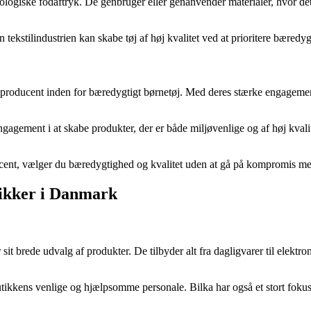
giske fodaftryk. De genbruger eller genanvender materialer, hvor det er 
ekstilindustrien kan skabe tøj af høj kvalitet ved at prioritere bæredy
roducent inden for bæredygtigt børnetøj. Med deres stærke engagement 
agement i at skabe produkter, der er både miljøvenlige og af høj kvalit
nt, vælger du bæredygtighed og kvalitet uden at gå på kompromis med 
tikker i Danmark
it brede udvalg af produkter. De tilbyder alt fra dagligvarer til elektro
tikkens venlige og hjælpsomme personale. Bilka har også et stort fokus 