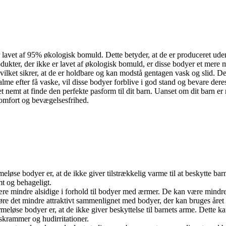
er lavet af 95% økologisk bomuld. Dette betyder, at de er produceret ude
ter, der ikke er lavet af økologisk bomuld, er disse bodyer et mere mi
 hvilket sikrer, at de er holdbare og kan modstå gentagen vask og slid. De
falme efter få vaske, vil disse bodyer forblive i god stand og bevare der
det nemt at finde den perfekte pasform til dit barn. Uanset om dit barn er 
 komfort og bevægelsesfrihed.
eløse bodyer er, at de ikke giver tilstrækkelig varme til at beskytte ba
t og behageligt.
re mindre alsidige i forhold til bodyer med ærmer. De kan være mindre v
e det mindre attraktivt sammenlignet med bodyer, der kan bruges året 
eløse bodyer er, at de ikke giver beskyttelse til barnets arme. Dette ka
krammer og hudirritationer.