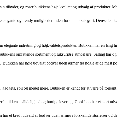
ilbyder, og roser butikkens høje kvalitet og udvalg af produkter. Magas
e elegante og trendy muligheder inden for denne kategori. Deres dedike
in elegante indretning og højkvalitetsprodukter. Butikken har en lang hi
 butikkens omfattende sortiment og luksuriøse atmosfære. Salling har o
ng. Butikken har nøje udvalgt bodyer uden ærmer fra nogle af de mest p
nik, gadgets, spil og meget mere. Butikken er kendt for at være på forkan
 butikkens pålidelighed og hurtige levering. Coolshop har et stort udva
 har et bredt udvalg af bodyer uden ærmer i forskellige størrelser og d