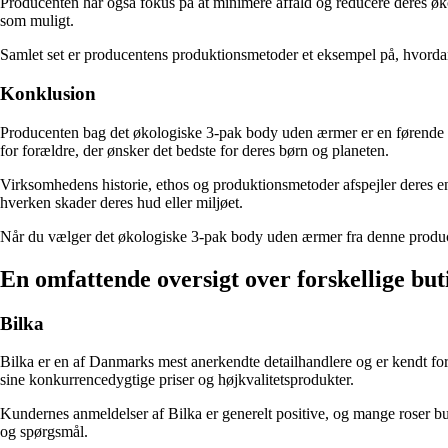
Producenten har også fokus på at minimere affald og reducere deres økolo
som muligt.
Samlet set er producentens produktionsmetoder et eksempel på, hvordan t
Konklusion
Producenten bag det økologiske 3-pak body uden ærmer er en førende p
for forældre, der ønsker det bedste for deres børn og planeten.
Virksomhedens historie, ethos og produktionsmetoder afspejler deres eng
hverken skader deres hud eller miljøet.
Når du vælger det økologiske 3-pak body uden ærmer fra denne produce
En omfattende oversigt over forskellige bu
Bilka
Bilka er en af Danmarks mest anerkendte detailhandlere og er kendt for s
sine konkurrencedygtige priser og højkvalitetsprodukter.
Kundernes anmeldelser af Bilka er generelt positive, og mange roser bu
og spørgsmål.