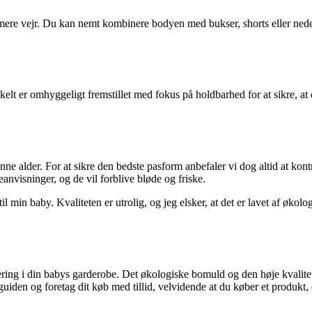
e vejr. Du kan nemt kombinere bodyen med bukser, shorts eller nederdele
elt er omhyggeligt fremstillet med fokus på holdbarhed for at sikre, at
enne alder. For at sikre den bedste pasform anbefaler vi dog altid at kon
anvisninger, og de vil forblive bløde og friske.
l min baby. Kvaliteten er utrolig, og jeg elsker, at det er lavet af øko
ring i din babys garderobe. Det økologiske bomuld og den høje kvalite
sguiden og foretag dit køb med tillid, velvidende at du køber et produkt, 