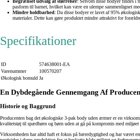
Begrænset udvalg af størrelser
: Selvom disse bodyer findes i 
pasform til barnet, hvilket kan være en ulempe sammenlignet med p
Mindre holdbarhed
: Da disse bodyer er lavet af 95% økologis
materialer. Dette kan gøre produktet mindre attraktivt for forældr
Specifikationer
ID
574638001-EA
Varenummer
100570207
Økologisk bomuld
Ja
En Dybdegående Gennemgang Af Producen
Historie og Baggrund
Producenten bag det økologiske 3-pak body uden ærmer er en virksomhed
kvalitetstøj til spædbørn og børn uden at gå på kompromis med miljøet 
Virksomheden har altid haft et fokus på bæredygtighed og har været en pi
pesticider i deres produktion for at beskytte både miljøet og forbruger