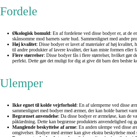
Fordele
Økologisk bomuld
: En af fordelene ved disse bodyer er, at de 
skånsomme mod barnets sarte hud. Sammenlignet med andre produk
Høj kvalitet
: Disse bodyer er lavet af materialer af høj kvalitet,
til andre produkter af lavere kvalitet, der kan miste formen eller 
Flere størrelser
: Disse bodyer fås i flere størrelser, hvilket gør 
perfekt. Dette gør det muligt for dig at give dit barn den bedste
Ulemper
Ikke egnet til kolde vejrforhold
: En af ulemperne ved disse ærm
sammenlignet med bodyer med ærmer, der kan holde barnet varm
Begrænset anvendelse
: Da disse bodyer er ærmeløse, kan de væ
påklædning. Dette kan begrænse produktets anvendelighed og gør
Manglende beskyttelse af arme
: En anden ulempe ved disse ærm
omgivelser. Bodyer med ærmer kan give ekstra beskyttelse mod s