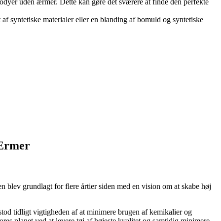
bodyer uden ærmer. Dette kan gøre det sværere at finde den perfekte
 syntetiske materialer eller en blanding af bomuld og syntetiske
 Ærmer
blev grundlagt for flere årtier siden med en vision om at skabe høj
 tidligt vigtigheden af ​​at minimere brugen af ​​kemikalier og
es planet ved at levere tøj af højeste kvalitet og samtidig minimere