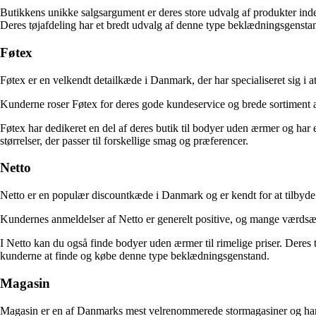
Butikkens unikke salgsargument er deres store udvalg af produkter inde
Deres tøjafdeling har et bredt udvalg af denne type beklædningsgenstande,
Føtex
Føtex er en velkendt detailkæde i Danmark, der har specialiseret sig i a
Kunderne roser Føtex for deres gode kundeservice og brede sortiment af
Føtex har dedikeret en del af deres butik til bodyer uden ærmer og har e
størrelser, der passer til forskellige smag og præferencer.
Netto
Netto er en populær discountkæde i Danmark og er kendt for at tilbyde 
Kundernes anmeldelser af Netto er generelt positive, og mange værdsætt
I Netto kan du også finde bodyer uden ærmer til rimelige priser. Deres t
kunderne at finde og købe denne type beklædningsgenstand.
Magasin
Magasin er en af ​​Danmarks mest velrenommerede stormagasiner og har e