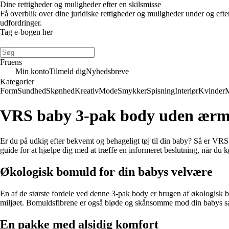
Dine rettigheder og muligheder efter en skilsmisse
Få overblik over dine juridiske rettigheder og muligheder under og eft
udfordringer.
Tag e-bogen her
Fruens
Min konto
Tilmeld dig
Nyhedsbreve
Kategorier
Form
Sundhed
Skønhed
Kreativ
Mode
Smykker
Spisning
Interiør
Kvinder
VRS baby 3-pak body uden ærmer
Er du på udkig efter bekvemt og behageligt tøj til din baby? Så er VR
guide for at hjælpe dig med at træffe en informeret beslutning, når du 
Økologisk bomuld for din babys velvære
En af de største fordele ved denne 3-pak body er brugen af økologisk b
miljøet. Bomuldsfibrene er også bløde og skånsomme mod din babys sart
En pakke med alsidig komfort