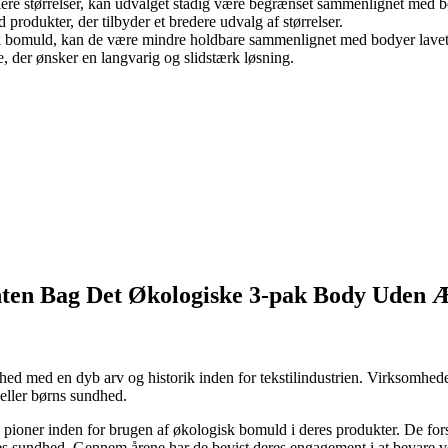
flere størrelser, kan udvalget stadig være begrænset sammenlignet med 
rodukter, der tilbyder et bredere udvalg af størrelser.
k bomuld, kan de være mindre holdbare sammenlignet med bodyer lavet af
e, der ønsker en langvarig og slidstærk løsning.
ten Bag Det Økologiske 3-pak Body Uden
 med en dyb arv og historik inden for tekstilindustrien. Virksomheden 
eller børns sundhed.
oner inden for brugen af ​​økologisk bomuld i deres produkter. De forstod
nes sundhed. Gennem årene har de bevist deres engagement i at bevare vor