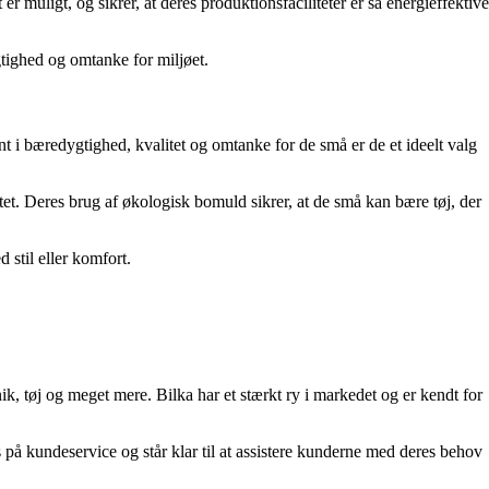
muligt, og sikrer, at deres produktionsfaciliteter er så energieffektive
gtighed og omtanke for miljøet.
i bæredygtighed, kvalitet og omtanke for de små er de et ideelt valg
et. Deres brug af økologisk bomuld sikrer, at de små kan bære tøj, der
stil eller komfort.
nik, tøj og meget mere. Bilka har et stærkt ry i markedet og er kendt for
på kundeservice og står klar til at assistere kunderne med deres behov