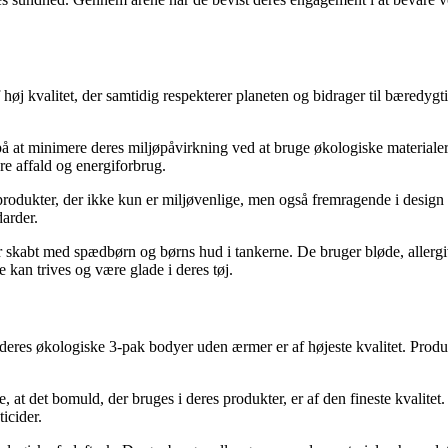
høj kvalitet, der samtidig respekterer planeten og bidrager til bæredygt
å at minimere deres miljøpåvirkning ved at bruge økologiske materialer
e affald og energiforbrug.
 produkter, der ikke kun er miljøvenlige, men også fremragende i desig
darder.
 skabt med spædbørn og børns hud i tankerne. De bruger bløde, allerg
 kan trives og være glade i deres tøj.
res økologiske 3-pak bodyer uden ærmer er af højeste kvalitet. Produkt
 det bomuld, der bruges i deres produkter, er af den fineste kvalitet. H
ticider.