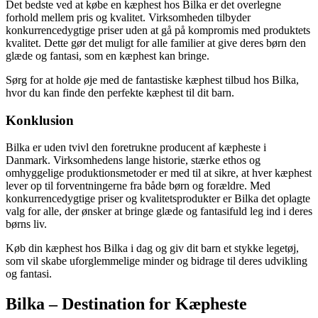
Det bedste ved at købe en kæphest hos Bilka er det overlegne
forhold mellem pris og kvalitet. Virksomheden tilbyder
konkurrencedygtige priser uden at gå på kompromis med produktets
kvalitet. Dette gør det muligt for alle familier at give deres børn den
glæde og fantasi, som en kæphest kan bringe.
Sørg for at holde øje med de fantastiske kæphest tilbud hos Bilka,
hvor du kan finde den perfekte kæphest til dit barn.
Konklusion
Bilka er uden tvivl den foretrukne producent af kæpheste i
Danmark. Virksomhedens lange historie, stærke ethos og
omhyggelige produktionsmetoder er med til at sikre, at hver kæphest
lever op til forventningerne fra både børn og forældre. Med
konkurrencedygtige priser og kvalitetsprodukter er Bilka det oplagte
valg for alle, der ønsker at bringe glæde og fantasifuld leg ind i deres
børns liv.
Køb din kæphest hos Bilka i dag og giv dit barn et stykke legetøj,
som vil skabe uforglemmelige minder og bidrage til deres udvikling
og fantasi.
Bilka – Destination for Kæpheste