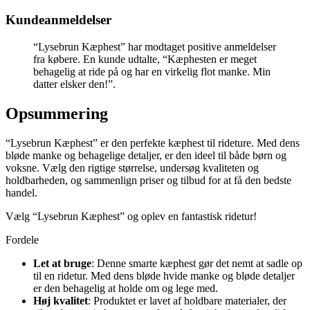
Kundeanmeldelser
“Lysebrun Kæphest” har modtaget positive anmeldelser
fra købere. En kunde udtalte, “Kæphesten er meget
behagelig at ride på og har en virkelig flot manke. Min
datter elsker den!”.
Opsummering
“Lysebrun Kæphest” er den perfekte kæphest til rideture. Med dens
bløde manke og behagelige detaljer, er den ideel til både børn og
voksne. Vælg den rigtige størrelse, undersøg kvaliteten og
holdbarheden, og sammenlign priser og tilbud for at få den bedste
handel.
Vælg “Lysebrun Kæphest” og oplev en fantastisk ridetur!
Fordele
Let at bruge
: Denne smarte kæphest gør det nemt at sadle op
til en ridetur. Med dens bløde hvide manke og bløde detaljer
er den behagelig at holde om og lege med.
Høj kvalitet
: Produktet er lavet af holdbare materialer, der