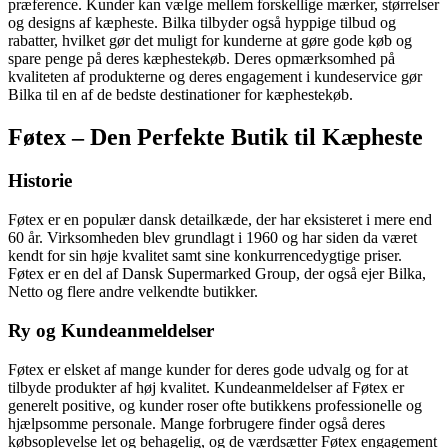
præference. Kunder kan vælge mellem forskellige mærker, størrelser
og designs af kæpheste. Bilka tilbyder også hyppige tilbud og
rabatter, hvilket gør det muligt for kunderne at gøre gode køb og
spare penge på deres kæphestekøb. Deres opmærksomhed på
kvaliteten af produkterne og deres engagement i kundeservice gør
Bilka til en af de bedste destinationer for kæphestekøb.
Føtex – Den Perfekte Butik til Kæpheste
Historie
Føtex er en populær dansk detailkæde, der har eksisteret i mere end
60 år. Virksomheden blev grundlagt i 1960 og har siden da været
kendt for sin høje kvalitet samt sine konkurrencedygtige priser.
Føtex er en del af Dansk Supermarked Group, der også ejer Bilka,
Netto og flere andre velkendte butikker.
Ry og Kundeanmeldelser
Føtex er elsket af mange kunder for deres gode udvalg og for at
tilbyde produkter af høj kvalitet. Kundeanmeldelser af Føtex er
generelt positive, og kunder roser ofte butikkens professionelle og
hjælpsomme personale. Mange forbrugere finder også deres
købsoplevelse let og behagelig, og de værdsætter Føtex engagement