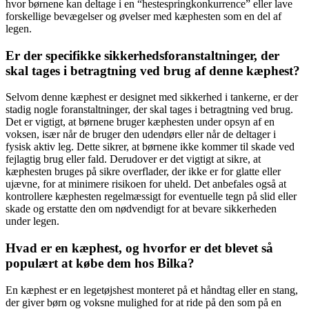
hvor børnene kan deltage i en “hestespringkonkurrence” eller lave
forskellige bevægelser og øvelser med kæphesten som en del af
legen.
Er der specifikke sikkerhedsforanstaltninger, der
skal tages i betragtning ved brug af denne kæphest?
Selvom denne kæphest er designet med sikkerhed i tankerne, er der
stadig nogle foranstaltninger, der skal tages i betragtning ved brug.
Det er vigtigt, at børnene bruger kæphesten under opsyn af en
voksen, især når de bruger den udendørs eller når de deltager i
fysisk aktiv leg. Dette sikrer, at børnene ikke kommer til skade ved
fejlagtig brug eller fald. Derudover er det vigtigt at sikre, at
kæphesten bruges på sikre overflader, der ikke er for glatte eller
ujævne, for at minimere risikoen for uheld. Det anbefales også at
kontrollere kæphesten regelmæssigt for eventuelle tegn på slid eller
skade og erstatte den om nødvendigt for at bevare sikkerheden
under legen.
Hvad er en kæphest, og hvorfor er det blevet så
populært at købe dem hos Bilka?
En kæphest er en legetøjshest monteret på et håndtag eller en stang,
der giver børn og voksne mulighed for at ride på den som på en