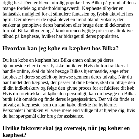
rigtig hest. Den er blevet utrolig populær hos Bilka på grund af dens
mange fordele og underholdningsværdi. Kæpheste tilbyder en
fantastisk mulighed for at stimulere fantasien og fysisk aktivitet hos
børn. Derudover er de også blevet en trend blandt voksne, der
ønsker at genopleve deres barndom eller bruge dem til dekorative
formål. Bilka tilbyder også konkurrencedygtige priser og attraktive
tilbud på kæpheste, hvilket har bidraget til deres popularitet.
Hvordan kan jeg købe en kæphest hos Bilka?
Du kan købe en kæphest hos Bilka enten online på deres
hjemmeside eller i deres fysiske butikker. Hvis du foretrækker at
handle online, skal du blot besøge Bilkas hjemmeside, søge efter
kæpheste i deres søgefelt og browse gennem deres udvalg. Når du
har fundet den kæphest, der passer til dine behov, skal du tilføje den
til din indkøbskurv og følge den givne proces for at fuldføre dit køb.
Hvis du foretrækker at købe den personligt, kan du besøge en Bilka-
butik i dit område og finde deres legetøjssektion. Der vil du finde et
udvalg af kæpheste, som du kan købe direkte fra hylderne.
Personalet i butikken vil være mere end villige til at hjælpe dig, hvis
du har spørgsmål eller brug for assistance.
Hvilke faktorer skal jeg overveje, når jeg køber en
kæphest?