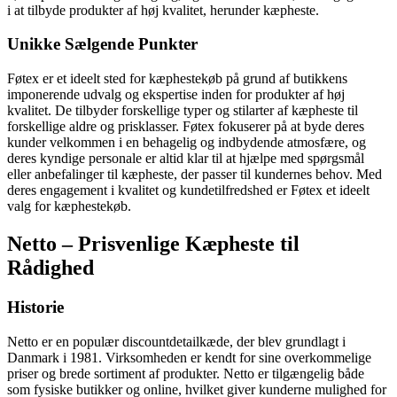
i at tilbyde produkter af høj kvalitet, herunder kæpheste.
Unikke Sælgende Punkter
Føtex er et ideelt sted for kæphestekøb på grund af butikkens
imponerende udvalg og ekspertise inden for produkter af høj
kvalitet. De tilbyder forskellige typer og stilarter af kæpheste til
forskellige aldre og prisklasser. Føtex fokuserer på at byde deres
kunder velkommen i en behagelig og indbydende atmosfære, og
deres kyndige personale er altid klar til at hjælpe med spørgsmål
eller anbefalinger til kæpheste, der passer til kundernes behov. Med
deres engagement i kvalitet og kundetilfredshed er Føtex et ideelt
valg for kæphestekøb.
Netto – Prisvenlige Kæpheste til
Rådighed
Historie
Netto er en populær discountdetailkæde, der blev grundlagt i
Danmark i 1981. Virksomheden er kendt for sine overkommelige
priser og brede sortiment af produkter. Netto er tilgængelig både
som fysiske butikker og online, hvilket giver kunderne mulighed for