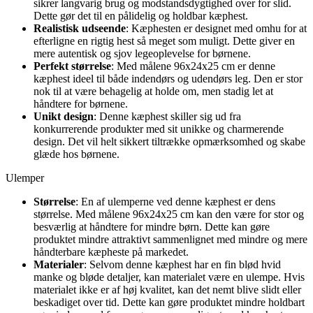
sikrer langvarig brug og modstandsdygtighed over for slid.
Dette gør det til en pålidelig og holdbar kæphest.
Realistisk udseende
: Kæphesten er designet med omhu for at
efterligne en rigtig hest så meget som muligt. Dette giver en
mere autentisk og sjov legeoplevelse for børnene.
Perfekt størrelse
: Med målene 96x24x25 cm er denne
kæphest ideel til både indendørs og udendørs leg. Den er stor
nok til at være behagelig at holde om, men stadig let at
håndtere for børnene.
Unikt design
: Denne kæphest skiller sig ud fra
konkurrerende produkter med sit unikke og charmerende
design. Det vil helt sikkert tiltrække opmærksomhed og skabe
glæde hos børnene.
Ulemper
Størrelse
: En af ulemperne ved denne kæphest er dens
størrelse. Med målene 96x24x25 cm kan den være for stor og
besværlig at håndtere for mindre børn. Dette kan gøre
produktet mindre attraktivt sammenlignet med mindre og mere
håndterbare kæpheste på markedet.
Materialer
: Selvom denne kæphest har en fin blød hvid
manke og bløde detaljer, kan materialet være en ulempe. Hvis
materialet ikke er af høj kvalitet, kan det nemt blive slidt eller
beskadiget over tid. Dette kan gøre produktet mindre holdbart