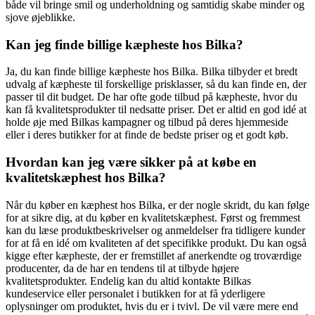
både vil bringe smil og underholdning og samtidig skabe minder og
sjove øjeblikke.
Kan jeg finde billige kæpheste hos Bilka?
Ja, du kan finde billige kæpheste hos Bilka. Bilka tilbyder et bredt
udvalg af kæpheste til forskellige prisklasser, så du kan finde en, der
passer til dit budget. De har ofte gode tilbud på kæpheste, hvor du
kan få kvalitetsprodukter til nedsatte priser. Det er altid en god idé at
holde øje med Bilkas kampagner og tilbud på deres hjemmeside
eller i deres butikker for at finde de bedste priser og et godt køb.
Hvordan kan jeg være sikker på at købe en
kvalitetskæphest hos Bilka?
Når du køber en kæphest hos Bilka, er der nogle skridt, du kan følge
for at sikre dig, at du køber en kvalitetskæphest. Først og fremmest
kan du læse produktbeskrivelser og anmeldelser fra tidligere kunder
for at få en idé om kvaliteten af det specifikke produkt. Du kan også
kigge efter kæpheste, der er fremstillet af anerkendte og troværdige
producenter, da de har en tendens til at tilbyde højere
kvalitetsprodukter. Endelig kan du altid kontakte Bilkas
kundeservice eller personalet i butikken for at få yderligere
oplysninger om produktet, hvis du er i tvivl. De vil være mere end