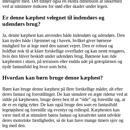
interagere med. Det tilføjer også en ekstra dimension af sikkerhed
ved at minimere risikoen for stød eller skader under legen.
Er denne kæphest velegnet til indendørs og
udendørs brug?
Ja, denne kæphest kan anvendes både indendørs og udendørs. Den
kan nydes både i hjemmet og i haven, hvilket giver børnene
mulighed for at lege med den uanset vejret. Den er robust og
holdbar nok til at klare forskellige overflader og kan nemt rengøres,
hvis den bliver beskidt under udendørs brug. Børnene kan ride
kæphesten i stuen, på terrassen eller endda ude på græsplænen og
nyde fantasifuld leg hvor som helst.
Hvordan kan børn bruge denne kæphest?
Børn kan bruge denne kæphest på flere forskellige måder, alt efter
deres fantasi og forestillinger. De kan simulere en ægte ridetur ved at
sidde på kæphesten, bruge deres ben til at “ride” og forestille sig, at
de er en rigtig rytter. De kan også bruge den som en fantasifuld
legetøjshest og forestille sig eventyr og rollespil. Kæphesten kan
være med til at stimulere børns fantasi og kreativitet samt udvikle
deres motoriske færdigheder, så de kan have mange timers sjov og
leg med den.