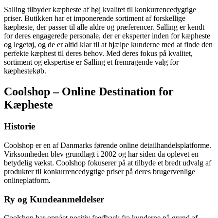
Salling tilbyder kæpheste af høj kvalitet til konkurrencedygtige
priser. Butikken har et imponerende sortiment af forskellige
kæpheste, der passer til alle aldre og præferencer. Salling er kendt
for deres engagerede personale, der er eksperter inden for kæpheste
og legetøj, og de er altid klar til at hjælpe kunderne med at finde den
perfekte kæphest til deres behov. Med deres fokus på kvalitet,
sortiment og ekspertise er Salling et fremragende valg for
kæphestekøb.
Coolshop – Online Destination for
Kæpheste
Historie
Coolshop er en af Danmarks førende online detailhandelsplatforme.
Virksomheden blev grundlagt i 2002 og har siden da oplevet en
betydelig vækst. Coolshop fokuserer på at tilbyde et bredt udvalg af
produkter til konkurrencedygtige priser på deres brugervenlige
onlineplatform.
Ry og Kundeanmeldelser
Coolshop har opnået positiv feedback fra kunderne på grund af