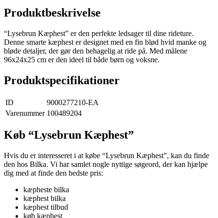
Produktbeskrivelse
“Lysebrun Kæphest” er den perfekte ledsager til dine rideture.
Denne smarte kæphest er designet med en fin blød hvid manke og
bløde detaljer, der gør den behagelig at ride på. Med målene
96x24x25 cm er den ideel til både børn og voksne.
Produktspecifikationer
ID
9000277210-EA
Varenummer
100489204
Køb “Lysebrun Kæphest”
Hvis du er interesseret i at købe “Lysebrun Kæphest”, kan du finde
den hos Bilka. Vi har samlet nogle nyttige søgeord, der kan hjælpe
dig med at finde den bedste pris:
kæpheste bilka
kæphest bilka
kæphest tilbud
køb kæphest