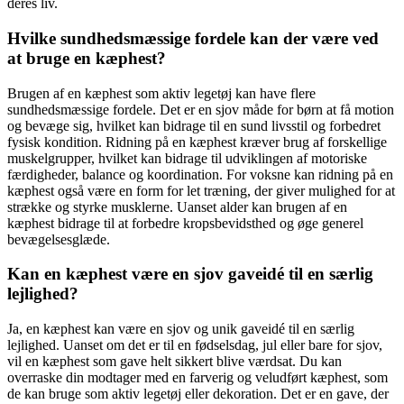
deres liv.
Hvilke sundhedsmæssige fordele kan der være ved
at bruge en kæphest?
Brugen af en kæphest som aktiv legetøj kan have flere
sundhedsmæssige fordele. Det er en sjov måde for børn at få motion
og bevæge sig, hvilket kan bidrage til en sund livsstil og forbedret
fysisk kondition. Ridning på en kæphest kræver brug af forskellige
muskelgrupper, hvilket kan bidrage til udviklingen af motoriske
færdigheder, balance og koordination. For voksne kan ridning på en
kæphest også være en form for let træning, der giver mulighed for at
strække og styrke musklerne. Uanset alder kan brugen af en
kæphest bidrage til at forbedre kropsbevidsthed og øge generel
bevægelsesglæde.
Kan en kæphest være en sjov gaveidé til en særlig
lejlighed?
Ja, en kæphest kan være en sjov og unik gaveidé til en særlig
lejlighed. Uanset om det er til en fødselsdag, jul eller bare for sjov,
vil en kæphest som gave helt sikkert blive værdsat. Du kan
overraske din modtager med en farverig og veludført kæphest, som
de kan bruge som aktiv legetøj eller dekoration. Det er en gave, der