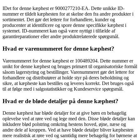
IDet for denne kæphest er 9000277210-EA. Dette unikke ID-
nummer er tildelt kæphesten for at skelne den fra andre produkter i
sortimentet. Det gør det lettere for forhandlere, kunder og
producenter at identificere og spore denne specifikke kæphest i
systemet. ID-nummeret kan også være nyttigt i tilfælde af
garantireparationer eller andre produktrelaterede spørgsmål.
Hvad er varenummeret for denne kæphest?
Varenummeret for denne kæphest er 100489204. Dette nummer er
unikt for denne kæphest og bruges primært til organisatoriske formål
såsom lagerstyring og bestillinger. Varenummeret gør det lettere for
forhandlere og distributører at holde styr på deres beholdning og
sikre, at kæpheste kan bestilles og leveres korrekt. Det bruges også
til at følge med i salgsstatistikker og Kundeservice spørgsmål.
Hvad er de bløde detaljer på denne kæphest?
Denne kæphest har bløde detaljer for at give børn en behagelig
oplevelse ved at røre ved og lege med den. Disse bløde detaljer kan
inkludere blød polstring omkring hestens hoved, øjne, næse og
andre dele af kroppen. Ved at have bløde detaljer bliver kæphesten
mere realistisk at røre ved og samtidig mere behagelig for børnene at