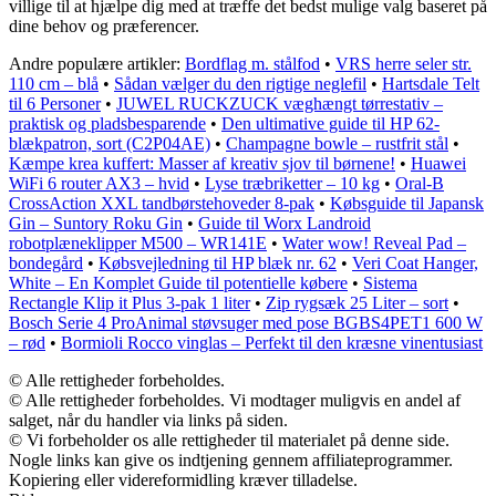
villige til at hjælpe dig med at træffe det bedst mulige valg baseret på
dine behov og præferencer.
Andre populære artikler:
Bordflag m. stålfod
•
VRS herre seler str.
110 cm – blå
•
Sådan vælger du den rigtige neglefil
•
Hartsdale Telt
til 6 Personer
•
JUWEL RUCKZUCK væghængt tørrestativ –
praktisk og pladsbesparende
•
Den ultimative guide til HP 62-
blækpatron, sort (C2P04AE)
•
Champagne bowle – rustfrit stål
•
Kæmpe krea kuffert: Masser af kreativ sjov til børnene!
•
Huawei
WiFi 6 router AX3 – hvid
•
Lyse træbriketter – 10 kg
•
Oral-B
CrossAction XXL tandbørstehoveder 8-pak
•
Købsguide til Japansk
Gin – Suntory Roku Gin
•
Guide til Worx Landroid
robotplæneklipper M500 – WR141E
•
Water wow! Reveal Pad –
bondegård
•
Købsvejledning til HP blæk nr. 62
•
Veri Coat Hanger,
White – En Komplet Guide til potentielle købere
•
Sistema
Rectangle Klip it Plus 3-pak 1 liter
•
Zip rygsæk 25 Liter – sort
•
Bosch Serie 4 ProAnimal støvsuger med pose BGBS4PET1 600 W
– rød
•
Bormioli Rocco vinglas – Perfekt til den kræsne vinentusiast
© Alle rettigheder forbeholdes.
© Alle rettigheder forbeholdes. Vi modtager muligvis en andel af
salget, når du handler via links på siden.
© Vi forbeholder os alle rettigheder til materialet på denne side.
Nogle links kan give os indtjening gennem affiliateprogrammer.
Kopiering eller videreformidling kræver tilladelse.