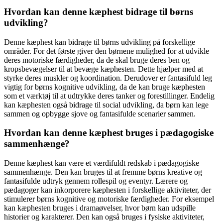
Hvordan kan denne kæphest bidrage til børns
udvikling?
Denne kæphest kan bidrage til børns udvikling på forskellige
områder. For det første giver den børnene mulighed for at udvikle
deres motoriske færdigheder, da de skal bruge deres ben og
kropsbevægelser til at bevæge kæphesten. Dette hjælper med at
styrke deres muskler og koordination. Derudover er fantasifuld leg
vigtig for børns kognitive udvikling, da de kan bruge kæphesten
som et værktøj til at udtrykke deres tanker og forestillinger. Endelig
kan kæphesten også bidrage til social udvikling, da børn kan lege
sammen og opbygge sjove og fantasifulde scenarier sammen.
Hvordan kan denne kæphest bruges i pædagogiske
sammenhænge?
Denne kæphest kan være et værdifuldt redskab i pædagogiske
sammenhænge. Den kan bruges til at fremme børns kreative og
fantasifulde udtryk gennem rollespil og eventyr. Lærere og
pædagoger kan inkorporere kæphesten i forskellige aktiviteter, der
stimulerer børns kognitive og motoriske færdigheder. For eksempel
kan kæphesten bruges i dramaøvelser, hvor børn kan udspille
historier og karakterer. Den kan også bruges i fysiske aktiviteter,