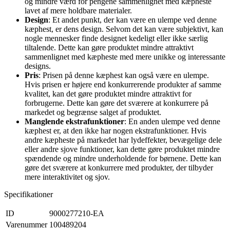
og mindre værd for pengene sammenlignet med kæpheste
lavet af mere holdbare materialer.
Design
: Et andet punkt, der kan være en ulempe ved denne
kæphest, er dens design. Selvom det kan være subjektivt, kan
nogle mennesker finde designet kedeligt eller ikke særlig
tiltalende. Dette kan gøre produktet mindre attraktivt
sammenlignet med kæpheste med mere unikke og interessante
designs.
Pris
: Prisen på denne kæphest kan også være en ulempe.
Hvis prisen er højere end konkurrerende produkter af samme
kvalitet, kan det gøre produktet mindre attraktivt for
forbrugerne. Dette kan gøre det sværere at konkurrere på
markedet og begrænse salget af produktet.
Manglende ekstrafunktioner
: En anden ulempe ved denne
kæphest er, at den ikke har nogen ekstrafunktioner. Hvis
andre kæpheste på markedet har lydeffekter, bevægelige dele
eller andre sjove funktioner, kan dette gøre produktet mindre
spændende og mindre underholdende for børnene. Dette kan
gøre det sværere at konkurrere med produkter, der tilbyder
mere interaktivitet og sjov.
Specifikationer
ID
9000277210-EA
Varenummer
100489204