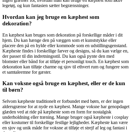
ingen grænser for, hvordan man kan bruge en kæphest som aktiv
legetøj, og kun fantasien sætter begrænsninger.
Hvordan kan jeg bruge en kæphest som
dekoration?
En kæphest kan bruges som dekoration på forskellige måder i dit
hjem. Du kan hænge den på væggen som et kunststykke eller
placere den på en hylde eller kommode som en udstillingsgenstand.
Kæpheste findes i forskellige farver og designs, så du kan vælge en,
der passer til din indretningsstil. Du kan også pynte den med
blomster eller bånd for at tilføje et personligt touch. En kæphest som
dekoration kan tilføje charme og sjov til ethvert rum og fungere som
et samtaleemne for gæster.
Kan voksne også bruge en kæphest, eller er de kun
til børn?
Selvom kæpheste traditionelt er forbundet med børn, er der ingen
aldersgrænse for at nyde en kæphest. Mange voksne har genopdaget
glæden ved at ride på kæpheste som en form for nostalgisk
underholdning eller træning. Mange bruger også kæpheste i cosplay
eller kostumer til forskellige festlige lejligheder. Kæpheste kan være
en sjov og unik måde for voksne at tilføje et strejf af leg og fantasi i