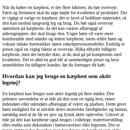
Når du køber en kæphest, er der flere faktorer, du bør overveje.
Først og fremmest skal du tage højde for kvaliteten af produktet. Det
er vigtigt at vælge en kæphest, der er lavet af holdbare materialer, så
den kan modstå langvarig leg og brug. Du bør også overveje
størrelsen på kæpheste, da det kan variere afhængigt af
aldersgruppen, der skal bruge den. Yngre børn vil være mere
komfortable med mindre og lettere kæpheste, mens ældre børn og
voksne måske foretrækker større enkeltpersonsmodeller. Endelig er
prisen også en vigtig faktor at overveje. Bilka tilbyder billigere
kæpheste, men det betyder ikke, at du skal gå på kompromis med
kvaliteten. Det er altid en god idé at sammenligne priser og læse
anmeldelser fra tidligere kunder, før du foretager dit køb.
Hvordan kan jeg bruge en kæphest som aktiv
legetøj?
En kæphest kan bruges som aktiv legetøj på flere måder. Den
primære anvendelse er at ride på den som en rigtig hest, enten
indendørs eller udendørs afhængigt af vejret og pladsen. Dette giver
børn mulighed for at udvikle deres motoriske færdigheder og fantasi,
samtidig med at de får en sjov og fysisk aktiv oplevelse. Udover at
ride på den kan kæpheste også bruges i rollelege, teaterforestilling
eller endda som dekoration i børneværelser eller legerum. Der er