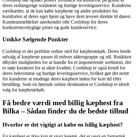
deres omfangsrige sortiment og hurtige leveringsservice. Kunderne
værdsætter, at de kan købe kæpheste og andre produkter fra
komforten af deres eget hjem og have dem leveret direkte til døren.
Kundeanmeldelser anerkender ofte Coolshop for deres
konkurrencedygtige priser og gode kundeservice.
Unikke Sælgende Punkter
Coolshop er det perfekte online sted for kæphestekøb. Deres brede
udvalg af kæpheste passer til enhver aldersgruppe og stil. Butikken
tilbyder muligheden for at handle fra et imponerende sortiment, der
er nøje kurateret for at sikre kvalitet. Coolshop er også kendt for
deres bekvemme og hurtige leveringsservice, hvilket gør det nemt
for kunderne at modtage deres kæphest inden for kort tid efter
bestilling. Som en førende online destination er Coolshop et ideelt
valg for kæphestekøb.
Få bedre værdi med billig kæphest fra
Bilka – Sådan finder du de bedste tilbud
Hvorfor er det vigtigt at købe en billig kæphest?
En kæphest er ikke kun et sjovt legetøj, det er også en fantastisk