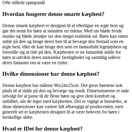
Ofte stillede spørgsmål
Hvordan fungerer denne smarte kæphest?
Denne smarte kæphest er designet til at efterligne en ægte hest og
gør det nemt for børn at simulere en ridetur. Med sin bløde hvide
manke og bløde detaljer ser den meget realistisk ud. Børn kan enten
sidde på den og bruge deres ben til at bevæge den fremad som en
ægte hest, eller de kan bruge den som en fantasifuld legetøjshest og
forestille sig at ride på den. Kæphesten er en fantastisk måde for
børn at udvikle deres motoriske færdigheder og samtidig udleve
deres fantasier om at være en rytter.
Hvilke dimensioner har denne kæphest?
Denne kæphest har målene 96x24x25cm. Det giver børnene nok
plads til at sidde på den og bevæge sig rundt. Dimensionerne er nøje
udvalgt for at passe til de fleste børn og give dem komfort og
stabilitet, når de leger med kæphesten. Det er vigtigt at bemærke, at
disse dimensioner kan variere lidt afhængigt af producenten, men
generelt set er kæphesten designet til at være bekvem for børn i
forskellige aldre.
Hvad er IDet for denne kæphest?