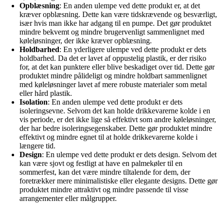
Opblæsning
: En anden ulempe ved dette produkt er, at det
kræver opblæsning. Dette kan være tidskrævende og besværligt,
især hvis man ikke har adgang til en pumpe. Det gør produktet
mindre bekvemt og mindre brugervenligt sammenlignet med
køleløsninger, der ikke kræver opblæsning.
Holdbarhed
: En yderligere ulempe ved dette produkt er dets
holdbarhed. Da det er lavet af oppustelig plastik, er der risiko
for, at det kan punktere eller blive beskadiget over tid. Dette gør
produktet mindre pålideligt og mindre holdbart sammenlignet
med køleløsninger lavet af mere robuste materialer som metal
eller hård plastik.
Isolation
: En anden ulempe ved dette produkt er dets
isoleringsevne. Selvom det kan holde drikkevarerne kolde i en
vis periode, er det ikke lige så effektivt som andre køleløsninger,
der har bedre isoleringsegenskaber. Dette gør produktet mindre
effektivt og mindre egnet til at holde drikkevarerne kolde i
længere tid.
Design
: En ulempe ved dette produkt er dets design. Selvom det
kan være sjovt og festligt at have en palmekøler til en
sommerfest, kan det være mindre tiltalende for dem, der
foretrækker mere minimalistiske eller elegante designs. Dette gør
produktet mindre attraktivt og mindre passende til visse
arrangementer eller målgrupper.