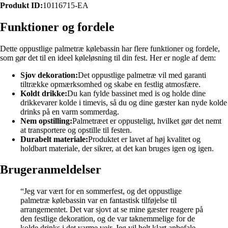
Produkt ID:
10116715-EA
Funktioner og fordele
Dette oppustlige palmetræ kølebassin har flere funktioner og fordele,
som gør det til en ideel køleløsning til din fest. Her er nogle af dem:
Sjov dekoration:
Det oppustlige palmetræ vil med garanti
tiltrække opmærksomhed og skabe en festlig atmosfære.
Koldt drikke:
Du kan fylde bassinet med is og holde dine
drikkevarer kolde i timevis, så du og dine gæster kan nyde kolde
drinks på en varm sommerdag.
Nem opstilling:
Palmetræet er oppusteligt, hvilket gør det nemt
at transportere og opstille til festen.
Durabelt materiale:
Produktet er lavet af høj kvalitet og
holdbart materiale, der sikrer, at det kan bruges igen og igen.
Brugeranmeldelser
“Jeg var vært for en sommerfest, og det oppustlige
palmetræ kølebassin var en fantastisk tilføjelse til
arrangementet. Det var sjovt at se mine gæster reagere på
den festlige dekoration, og de var taknemmelige for de
kolde drinks i det varme vejr. Jeg vil helt klart anbefale