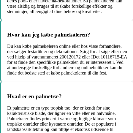
deres pool- eller havetema-dekorationer. Så palmekøleren kan
være alsidig og bruges til at skabe forskellige effekter og
stemninger, afhængigt af dine behov og kreativitet.
Hvor kan jeg købe palmekøleren?
Du kan købe palmekøleren online eller hos visse forhandlere,
der sælger festartikler og dekorationer. Sørg for at søge efter den
ved hjælp af varenummeret 200120172 eller IDet 10116715-EA
for at finde den specifikke palmekøler, du er interesseret i. Ved
at undersøge forskellige forhandlere og onlinebutikker kan du
finde det bedste sted at købe palmekøleren til din fest.
Hvad er en palmetræ?
Et palmetræ er en type tropisk træ, der er kendt for sine
karakteristiske blade, der ligner en vifte eller en halvmåne.
Palmetræer findes primært i varme og fugtige klimaer som
tropiske områder eller kystnære områder. De er populære i
landskabsarkitektur og kan tilføje et eksotisk udseende til