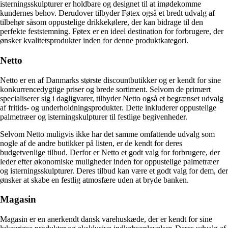
isterningsskulpturer er holdbare og designet til at imødekomme
kundernes behov. Derudover tilbyder Føtex også et bredt udvalg af
tilbehør såsom oppustelige drikkekølere, der kan bidrage til den
perfekte feststemning. Føtex er en ideel destination for forbrugere, der
ønsker kvalitetsprodukter inden for denne produktkategori.
Netto
Netto er en af ​​Danmarks største discountbutikker og er kendt for sine
konkurrencedygtige priser og brede sortiment. Selvom de primært
specialiserer sig i dagligvarer, tilbyder Netto også et begrænset udvalg
af fritids- og underholdningsprodukter. Dette inkluderer oppustelige
palmetræer og isterningskulpturer til festlige begivenheder.
Selvom Netto muligvis ikke har det samme omfattende udvalg som
nogle af de andre butikker på listen, er de kendt for deres
budgetvenlige tilbud. Derfor er Netto et godt valg for forbrugere, der
leder efter økonomiske muligheder inden for oppustelige palmetræer
og isterningsskulpturer. Deres tilbud kan være et godt valg for dem, der
ønsker at skabe en festlig atmosfære uden at bryde banken.
Magasin
Magasin er en anerkendt dansk varehuskæde, der er kendt for sine