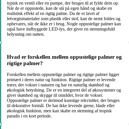
typisk en ventil eller en pumpe, der bruges til at fylde dem op.
Når de er oppustede, kan de stå på egen hånd og skabe en
realistisk effekt af en rigtig palme. Da de er lavet af
letvægtsmaterialer som plastik eller stof, kan de nemt foldes og
opbevares, når de ikke er i brug. Nogle oppustelige palmer kan
også have indbyggede LED-lys, der giver en stemningsfuld
belysning om natten.
Hvad er forskellen mellem oppustelige palmer og
rigtige palmer?
Forskellen mellem oppustelige palmer og rigtige palmer ligger
primært i deres natur og funktion. Rigtige palmer er levende
træer, der vokser i naturen og har en naturlig skønhed og
økologisk betydning. De er en integreret del af økosystemer og
giver skønhed og skygge til områder, hvor de vokser.
Oppustelige palmer er derimod kunstige rekvisitter, der bruges
til dekorative formål. De har ikke levende grene, blade eller
økologisk funktion, men kan skabe en stemning af tropisk
paradis i en kort periode.