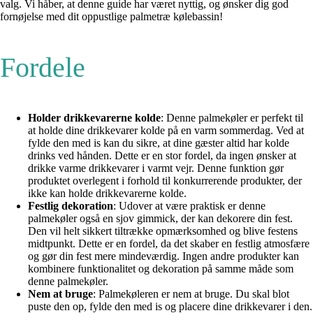
valg. Vi håber, at denne guide har været nyttig, og ønsker dig god
fornøjelse med dit oppustlige palmetræ kølebassin!
Fordele
Holder drikkevarerne kolde
: Denne palmekøler er perfekt til
at holde dine drikkevarer kolde på en varm sommerdag. Ved at
fylde den med is kan du sikre, at dine gæster altid har kolde
drinks ved hånden. Dette er en stor fordel, da ingen ønsker at
drikke varme drikkevarer i varmt vejr. Denne funktion gør
produktet overlegent i forhold til konkurrerende produkter, der
ikke kan holde drikkevarerne kolde.
Festlig dekoration
: Udover at være praktisk er denne
palmekøler også en sjov gimmick, der kan dekorere din fest.
Den vil helt sikkert tiltrække opmærksomhed og blive festens
midtpunkt. Dette er en fordel, da det skaber en festlig atmosfære
og gør din fest mere mindeværdig. Ingen andre produkter kan
kombinere funktionalitet og dekoration på samme måde som
denne palmekøler.
Nem at bruge
: Palmekøleren er nem at bruge. Du skal blot
puste den op, fylde den med is og placere dine drikkevarer i den.