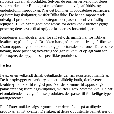
sit brede udvalg af produkter. Selvom de primært er kendt for deres
supermarked, har Bilka også et omfattende udvalg af fritids- og
underholdningsprodukter. Når det kommer til oppustelige palmetræer
og isterningsskulpturer, skuffer Bilka ikke. De har et imponerende
udvalg af produkter i denne kategori, der passer til enhver festlig
lejlighed. Bilka har et godt omdømme for deres konkurrencedygtige
priser og deres evne til at opfylde kundernes forventninger.
Kundernes anmeldelser taler for sig selv, da mange har rost Bilkas
kvalitet og pålidelighed. Butikken har også et bredt udvalg af tilbehør
såsom oppustelige drikkekølere og palmetræsdekorationer. Deres store
udvalg, gode priser og troværdighed gør Bilka til et oplagt valg for
forbrugere, der søger disse specifikke produkter.
Føtex
Føtex er en velkendt dansk detailkæde, der har eksisteret i mange år.
De har opbygget et stærkt ry som en pålidelig butik, der leverer
kvalitetsprodukter til en god pris. Når det kommer til oppustelige
palmetræer og isterningsskulpturer, skuffer Føtex bestemt ikke. De har
et omfattende udvalg af disse produkter, der passer til forskellige typer
arrangementer.
Et af Føtex unikke salgsargumenter er deres fokus på at tilbyde
produkter af høj kvalitet. De sikrer, at deres oppustelige palmetræer og