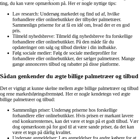
ting, du kan være opmærksom på. Her er nogle nyttige tips:
Lav research: Undersøg markedet og find ud af, hvilke
forhandlere eller onlinebutikker der tilbyder palmetræer.
Sammenlign priserne for at få en idé om, hvad der er en god
pris.
Tilmeld nyhedsbreve: Tilmeld dig nyhedsbreve fra forskellige
forhandlere eller onlinebutikker. På den måde får du
opdateringer om salg og tilbud direkte i din indbakke.
Følg sociale medier: Følg de sociale medieprofiler for
forhandlere eller onlinebutikker, der sælger palmetræer. Mange
gange annonceres tilbud og rabatter på disse platforme.
Sådan genkender du ægte billige palmetræer og tilbud
Det er vigtigt at kunne skelne mellem ægte billige palmetræer og tilbud
og rene markedsføringsfremstød. Her er nogle kendetegn ved ægte
billige palmetræer og tilbud:
Sammenlign priser: Undersøg priserne hos forskellige
forhandlere eller onlinebutikker. Hvis prisen er markant lavere
end konkurrenternes, kan det være et tegn på et godt tilbud. Vær
dog opmærksom på for god til at være sande priser, da det kan
være et tegn på dårlig kvalitet.
Undersøg anmeldelser: Læs anmeldelser fra andre købere for at