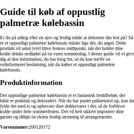
Guide til køb af oppustlig
palmetræ kølebassin
Er du på udkig efter en sjov og festlig måde at dekorere din fest på? Så
er et oppustligt palmetræ kølebassin måske lige det, du søger. Dette
produkt vil uden tvivl blive festens midtpunkt, når det holder dine
kolde drinks nedkølet på en varm sommerdag. I denne guide vil vi give
dig al den information, du har brug for, så du kan træffe en
velinformeret beslutning, når du køber et oppustligt palmetræ
kølebassin.
Produktinformation
Det oppustlige palmetræ kølebassin er et fantastisk festtilbehør, der
både er praktisk og dekorativt. Når du har pustet palmetræet op, kan du
fylde det med is og opbevare dine drikkevarer i det, så de forbliver
kolde under hele sommerfesten. Det vil helt sikkert imponere dine
gæster og tilføje en ekstra festlig stemning til arrangementet.
Varenummer:
200120172