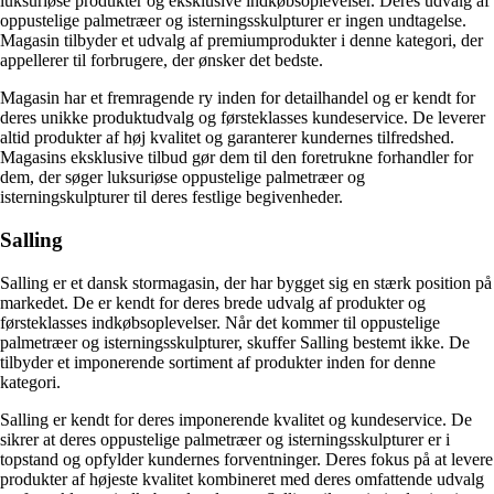
luksuriøse produkter og eksklusive indkøbsoplevelser. Deres udvalg af
oppustelige palmetræer og isterningsskulpturer er ingen undtagelse.
Magasin tilbyder et udvalg af premiumprodukter i denne kategori, der
appellerer til forbrugere, der ønsker det bedste.
Magasin har et fremragende ry inden for detailhandel og er kendt for
deres unikke produktudvalg og førsteklasses kundeservice. De leverer
altid produkter af høj kvalitet og garanterer kundernes tilfredshed.
Magasins eksklusive tilbud gør dem til den foretrukne forhandler for
dem, der søger luksuriøse oppustelige palmetræer og
isterningskulpturer til deres festlige begivenheder.
Salling
Salling er et dansk stormagasin, der har bygget sig en stærk position på
markedet. De er kendt for deres brede udvalg af produkter og
førsteklasses indkøbsoplevelser. Når det kommer til oppustelige
palmetræer og isterningsskulpturer, skuffer Salling bestemt ikke. De
tilbyder et imponerende sortiment af produkter inden for denne
kategori.
Salling er kendt for deres imponerende kvalitet og kundeservice. De
sikrer at deres oppustelige palmetræer og isterningsskulpturer er i
topstand og opfylder kundernes forventninger. Deres fokus på at levere
produkter af højeste kvalitet kombineret med deres omfattende udvalg