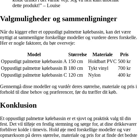
dette produkt!” – Louise
Valgmuligheder og sammenligninger
Når du kigger efter et oppustligt palmetræ kølebassin, kan det være
nyttigt at sammenligne forskellige modeller og vurdere deres forskelle.
Her er nogle faktorer, du bør overveje:
Model
Størrelse
Materiale
Pris
Oppustligt palmetræ kølebassin A
150 cm
Holdbart PVC
500 kr
Oppustligt palmetræ kølebassin B
180 cm
Tykt vinyl
700 kr
Oppustligt palmetræ kølebassin C
120 cm
Nylon
400 kr
Gennemgå disse modeller og vurdér deres størrelse, materiale og pris i
forhold til dine behov og præferencer, før du træffer dit køb.
Konklusion
Et oppustligt palmetræ kølebassin er et sjovt og praktisk valg til din
fest. Det vil tilføje en festlig stemning og sørge for, at dine drikkevarer
forbliver kolde i timevis. Hold øje med forskellige modeller og vær
opmærksom på deres størrelse, materiale og pris for at finde det bedste