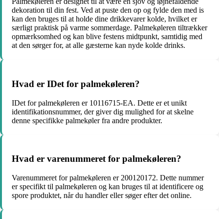
Palmekøleren er designet til at være en sjov og iøjnefaldende
dekoration til din fest. Ved at puste den op og fylde den med is
kan den bruges til at holde dine drikkevarer kolde, hvilket er
særligt praktisk på varme sommerdage. Palmekøleren tiltrækker
opmærksomhed og kan blive festens midtpunkt, samtidig med
at den sørger for, at alle gæsterne kan nyde kolde drinks.
Hvad er IDet for palmekøleren?
IDet for palmekøleren er 10116715-EA. Dette er et unikt
identifikationsnummer, der giver dig mulighed for at skelne
denne specifikke palmekøler fra andre produkter.
Hvad er varenummeret for palmekøleren?
Varenummeret for palmekøleren er 200120172. Dette nummer
er specifikt til palmekøleren og kan bruges til at identificere og
spore produktet, når du handler eller søger efter det online.