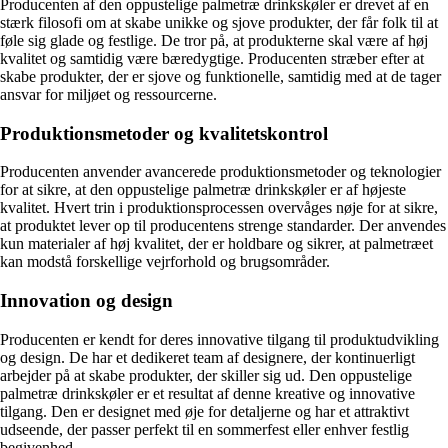
Producenten af den oppustelige palmetræ drinkskøler er drevet af en
stærk filosofi om at skabe unikke og sjove produkter, der får folk til at
føle sig glade og festlige. De tror på, at produkterne skal være af høj
kvalitet og samtidig være bæredygtige. Producenten stræber efter at
skabe produkter, der er sjove og funktionelle, samtidig med at de tager
ansvar for miljøet og ressourcerne.
Produktionsmetoder og kvalitetskontrol
Producenten anvender avancerede produktionsmetoder og teknologier
for at sikre, at den oppustelige palmetræ drinkskøler er af højeste
kvalitet. Hvert trin i produktionsprocessen overvåges nøje for at sikre,
at produktet lever op til producentens strenge standarder. Der anvendes
kun materialer af høj kvalitet, der er holdbare og sikrer, at palmetræet
kan modstå forskellige vejrforhold og brugsområder.
Innovation og design
Producenten er kendt for deres innovative tilgang til produktudvikling
og design. De har et dedikeret team af designere, der kontinuerligt
arbejder på at skabe produkter, der skiller sig ud. Den oppustelige
palmetræ drinkskøler er et resultat af denne kreative og innovative
tilgang. Den er designet med øje for detaljerne og har et attraktivt
udseende, der passer perfekt til en sommerfest eller enhver festlig
begivenhed.