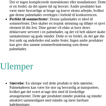
Der er ingen komplicerede instruktioner eller installationer. Dette
er en fordel, da det sparer tid og besvær. Andre produkter kan
være mere besværlige at bruge og kræve ekstra arbejde, hvilket
gør denne palmekøler overlegen i forhold til konkurrencen.
Perfekt til sommerfester
: Denne palmekøler er ideel til
sommerfester. Den skaber en tropisk stemning og tilføjer et sjovt
element til din fest. Dine gæster vil elske at have deres
drikkevarer serveret i en palmekøler, og det vil helt sikkert skabe
samtaleemner og gode minder. Dette er en fordel, da det gør din
fest unik og anderledes end andre fester. Ingen andre produkter
kan give den samme sommerfeststemning som denne
palmekøler.
Ulemper
Størrelse
: En ulempe ved dette produkt er dets størrelse.
Palmekøleren kan være for stor og besværlig at transportere,
hvilket gør det svært at tage den med til forskellige
arrangementer. Dette gør produktet mindre praktisk og mindre
attraktivt sammenlignet med mindre og mere bærbare
køleløsninger.