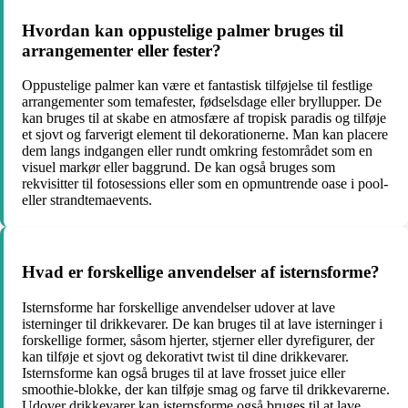
Hvordan kan oppustelige palmer bruges til
arrangementer eller fester?
Oppustelige palmer kan være et fantastisk tilføjelse til festlige
arrangementer som temafester, fødselsdage eller bryllupper. De
kan bruges til at skabe en atmosfære af tropisk paradis og tilføje
et sjovt og farverigt element til dekorationerne. Man kan placere
dem langs indgangen eller rundt omkring festområdet som en
visuel markør eller baggrund. De kan også bruges som
rekvisitter til fotosessions eller som en opmuntrende oase i pool-
eller strandtemaevents.
Hvad er forskellige anvendelser af isternsforme?
Isternsforme har forskellige anvendelser udover at lave
isterninger til drikkevarer. De kan bruges til at lave isterninger i
forskellige former, såsom hjerter, stjerner eller dyrefigurer, der
kan tilføje et sjovt og dekorativt twist til dine drikkevarer.
Isternsforme kan også bruges til at lave frosset juice eller
smoothie-blokke, der kan tilføje smag og farve til drikkevarerne.
Udover drikkevarer kan isternsforme også bruges til at lave