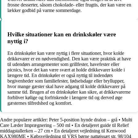
frosne desserter, såsom chokolade- eller frugtis, der kan være en
lækker godbid på varme sommerdage.
Hvilke situationer kan en drinkskøler være
nyttig i?
En drinkskøler kan være nyttig i flere situationer, hvor kolde
drikkevarer er en nødvendighed. Den kan være praktisk at have
til udendørs arrangementer som grillfester, havefester eller
picnics, hvor det kan være svært at holde drikkevarer kolde i
længere tid. En drinkskøler er også nyttig til indendørs
begivenheder som familiefester, fødselsdage eller bryllupper,
hvor mange gæster skal have adgang til kolde drikkevarer på
samme tid. Brugen af en drinkskøler kan sikre, at drikkevarerne
forbliver kølige og forfriskende i længere tid og derved øge
gæsternes tilfredshed og komfort.
Andre populære artikler:
Peter 5-position hynde dralon – grå
•
Multi
Care Læder Imprægnering – 500 ml
•
En detaljeret guide til Relief
middagstallerken – 27 cm
•
En detaljeret vejledning til Kenwood
KAX980ME
•
Købsvejledning til VRS børne nattøjssæt str. 98/104