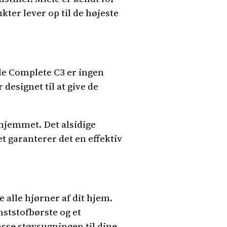
kter lever op til de højeste
le Complete C3 er ingen
esignet til at give de
 hjemmet. Det alsidige
 garanterer det en effektiv
 alle hjørner af dit hjem.
ststofbørste og et
asse støvsugningen til dine