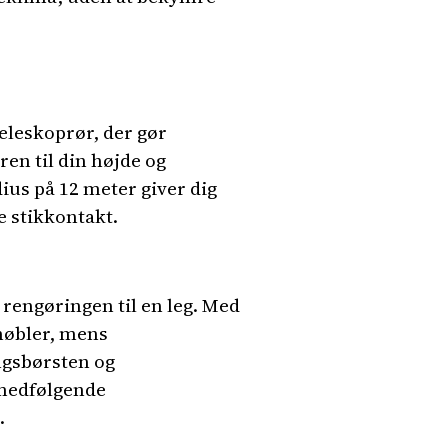
eleskoprør, der gør
en til din højde og
ius på 12 meter giver dig
e stikkontakt.
rengøringen til en leg. Med
øbler, mens
ingsbørsten og
 medfølgende
.