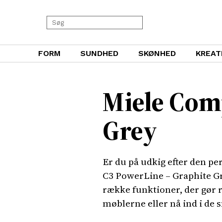
FORM
SUNDHED
SKØNHED
KREAT
Miele Com
Grey
Er du på udkig efter den pe
C3 PowerLine – Graphite Gr
række funktioner, der gør r
møblerne eller nå ind i de 