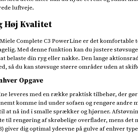
rede luftveje.
 Høj Kvalitet
 Miele Complete C3 PowerLine er det komfortable t
elig. Med denne funktion kan du justere støvsuger
t belaste din ryg eller nakke. Den lange aktionsrad
d, så du kan støvsuge større områder uden at skift
Enhver Opgave
e leveres med en række praktisk tilbehør, der gør 
nemt komme ind under sofaen og rengøre andre m
il at nå ind i smalle sprækker og hjørner. Afstøvn
te til rengøring af skrøbelige overflader, mens det
 giver dig optimal ydeevne på gulve af enhver type