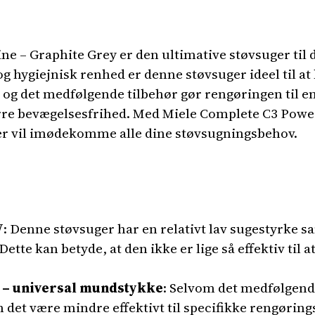
 – Graphite Grey er den ultimative støvsuger til d
og hygiejnisk renhed er denne støvsuger ideel til at
 og det medfølgende tilbehør gør rengøringen til en
ørre bevægelsesfrihed. Med Miele Complete C3 Power
er vil imødekomme alle dine støvsugningsbehov.
W
: Denne støvsuger har en relativt lav sugestyrke
te kan betyde, at den ikke er lige så effektiv til a
 – universal mundstykke
: Selvom det medfølgen
n det være mindre effektivt til specifikke rengørin