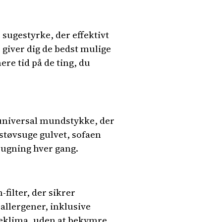
ugestyrke, der effektivt
 giver dig de bedst mulige
re tid på de ting, du
universal mundstykke, der
 støvsuge gulvet, sofaen
sugning hver gang.
filter, der sikrer
g allergener, inklusive
ndeklima, uden at bekymre