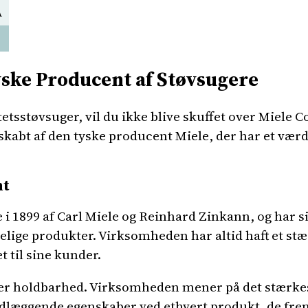
A
yske Producent af Støvsugere
itetsstøvsuger, vil du ikke blive skuffet over Miele
kabt af den tyske producent Miele, der har et værdi
nt
e i 1899 af Carl Miele og Reinhard Zinkann, og har
lige produkter. Virksomheden har altid haft et stæ
t til sine kunder.
er holdbarhed. Virksomheden mener på det stærkest
dlæggende egenskaber ved ethvert produkt, de frems