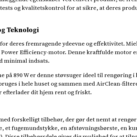
sts og kvalitetskontrol for at sikre, at deres produ
g Teknologi
 for deres fremragende ydeevne og effektivitet. Mie
ower Efficiency-motor. Denne kraftfulde motor er d
d minimal indsats.
 på 890 W er denne støvsuger ideel til rengøring i
uges i hele huset og sammen med AirClean-filteret
efterlader dit hjem rent og friskt.
ed forskelligt tilbehør, der gør det nemt at rengøre
 et fugemundstykke, en afstøvningsbørste, en kun
Disse tilbehørsdele giver dig mulighed for at tilp