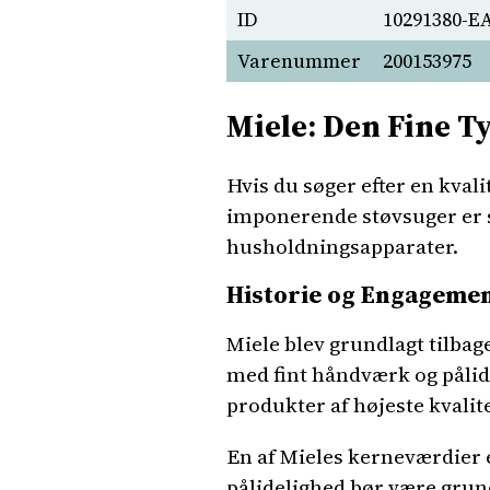
ID
10291380-E
Varenummer
200153975
Miele: Den Fine T
Hvis du søger efter en kval
imponerende støvsuger er s
husholdningsapparater.
Historie og Engageme
Miele blev grundlagt tilbag
med fint håndværk og pålide
produkter af højeste kvalite
En af Mieles kerneværdier 
pålidelighed bør være grun