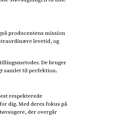
 også producentens mission
kstraordinære levetid, og
stillingsmetoder. De bruger
 samlet til perfektion.
mest respekterede
for dig. Med deres fokus på
støvsugere, der overgår