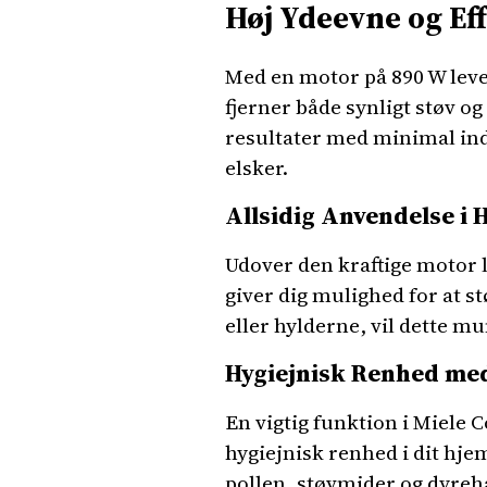
Høj Ydeevne og Eff
Med en motor på 890 W lev
fjerner både synligt støv o
resultater med minimal inds
elsker.
Allsidig Anvendelse i 
Udover den kraftige motor
giver dig mulighed for at s
eller hylderne, vil dette m
Hygiejnisk Renhed med
En vigtig funktion i Miele 
hygiejnisk renhed i dit hjem.
pollen, støvmider og dyrehå