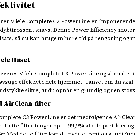
ektivitet
erer Miele Complete C3 PowerLine en imponerende s
g dybtfrossent snavs. Denne Power Efficiency-motor
ats, så du kan bruge mindre tid på rengøring og me
Hele Huset
 leveres Miele Complete C3 PowerLine også med et 
tøvsuge effektivt i hele hjemmet. Uanset om du skal
undstykke sikre, at du opnår en grundig og ren støv
 AirClean-filter
Complete C3 PowerLine er det medfølgende AirClean-
 Dette filter fanger op til 99,9% af alle partikler o
r. Med dette filter kan du nyde et rent og sundt i