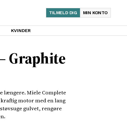
TILMELD DIG
MIN KONTO
KVINDER
– Graphite
ede længere. Miele Complete
 kraftig motor med en lang
 støvsuge gulvet, rengøre
en.