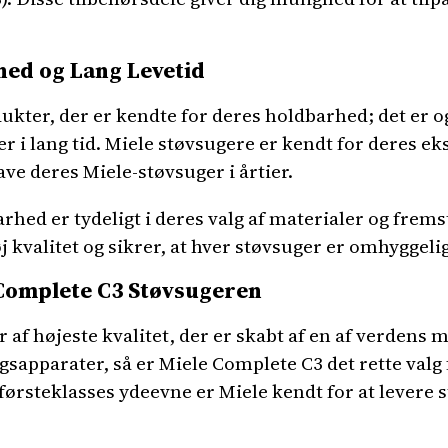
ed og Lang Levetid
dukter, der er kendte for deres holdbarhed; det er
er i lang tid. Miele støvsugere er kendt for deres e
e deres Miele-støvsuger i årtier.
hed er tydeligt i deres valg af materialer og frem
kvalitet og sikrer, at hver støvsuger er omhyggeligt
 Complete C3 Støvsugeren
 af højeste kvalitet, der er skabt af en af verdens 
apparater, så er Miele Complete C3 det rette valg 
 førsteklasses ydeevne er Miele kendt for at levere 