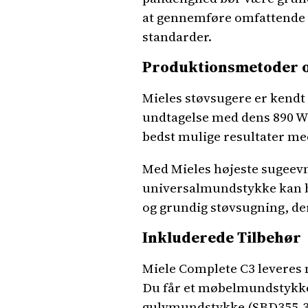
at gennemføre omfattende te
standarder.
Produktionsmetoder o
Mieles støvsugere er kendt
undtagelse med dens 890 W P
bedst mulige resultater me
Med Mieles højeste sugeevne
universalmundstykke kan br
og grundig støvsugning, der 
Inkluderede Tilbehør
Miele Complete C3 leveres m
Du får et møbelmundstykke,
gulvmundstykke (SBD355-3). 