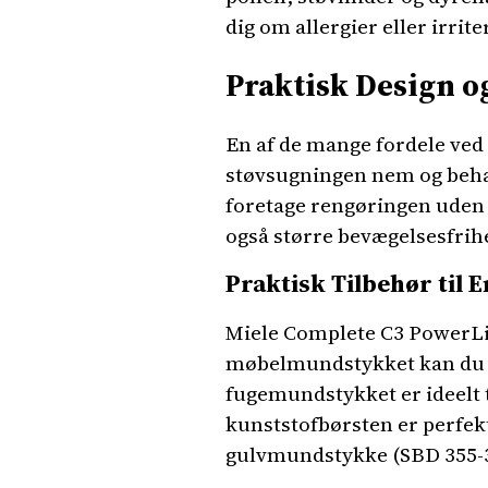
dig om allergier eller irrite
Praktisk Design og
En af de mange fordele ved
støvsugningen nem og behag
foretage rengøringen uden a
også større bevægelsesfrihe
Praktisk Tilbehør til 
Miele Complete C3 PowerLin
møbelmundstykket kan du 
fugemundstykket er ideelt t
kunststofbørsten er perfek
gulvmundstykke (SBD 355-3)