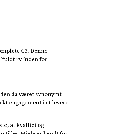
 Complete C3. Denne
fuldt ry inden for
 siden da været synonymt
rkt engagement i at levere
e, at kvalitet og
tiller. Miele er kendt for