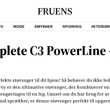
FRUENS
IV
MODE
SMYKKER
SPISNING
INTERIØR
plete C3 PowerLine 
rfekte støvsuger til dit hjem? Så behøver du ikke l
ey er den ultimative støvsuger, der kombinerer en
engøringen til en leg. Uanset om du har brug for at
små sprækker, er denne støvsuger perfekt til opgav