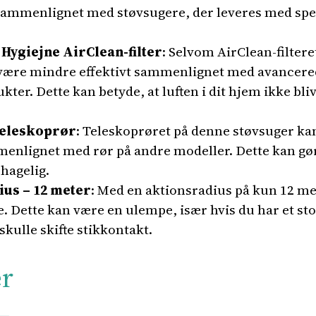
 sammenlignet med støvsugere, der leveres med sp
 Hygiejne AirClean-filter
: Selvom AirClean-filteret
t være mindre effektivt sammenlignet med avancerede
er. Dette kan betyde, at luften i dit hjem ikke bli
teleskoprør
: Teleskoprøret på denne støvsuger k
menlignet med rør på andre modeller. Dette kan g
hagelig.
us – 12 meter
: Med en aktionsradius på kun 12 m
 Dette kan være en ulempe, især hvis du har et sto
skulle skifte stikkontakt.
er