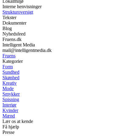
Lokalmiljø
Interne henvisninger
Strukturoversigt
Tekster
Dokumenter
Blog
Nyhedsfeed
Fruens.dk
Intelligent Media
mail@intelligentmedia.dk
Fruens
Kategorier
Form
Sundhed
Skønhed
Kreativ
Mode
Smykker
Spisning
Interiør
Kvinder
Mænd
Lær os at kende
Få hjælp
Presse