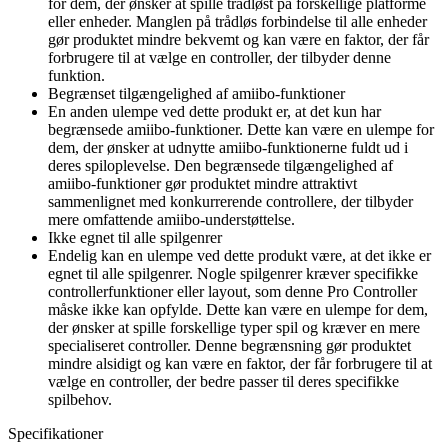
for dem, der ønsker at spille trådløst på forskellige platforme
eller enheder. Manglen på trådløs forbindelse til alle enheder
gør produktet mindre bekvemt og kan være en faktor, der får
forbrugere til at vælge en controller, der tilbyder denne
funktion.
Begrænset tilgængelighed af amiibo-funktioner
En anden ulempe ved dette produkt er, at det kun har
begrænsede amiibo-funktioner. Dette kan være en ulempe for
dem, der ønsker at udnytte amiibo-funktionerne fuldt ud i
deres spiloplevelse. Den begrænsede tilgængelighed af
amiibo-funktioner gør produktet mindre attraktivt
sammenlignet med konkurrerende controllere, der tilbyder
mere omfattende amiibo-understøttelse.
Ikke egnet til alle spilgenrer
Endelig kan en ulempe ved dette produkt være, at det ikke er
egnet til alle spilgenrer. Nogle spilgenrer kræver specifikke
controllerfunktioner eller layout, som denne Pro Controller
måske ikke kan opfylde. Dette kan være en ulempe for dem,
der ønsker at spille forskellige typer spil og kræver en mere
specialiseret controller. Denne begrænsning gør produktet
mindre alsidigt og kan være en faktor, der får forbrugere til at
vælge en controller, der bedre passer til deres specifikke
spilbehov.
Specifikationer