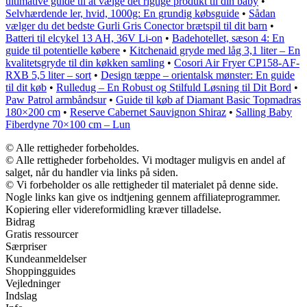
ultimative guide til at vælge det rigtige produkt til din baby
•
Selvhærdende ler, hvid, 1000g: En grundig købsguide
•
Sådan
vælger du det bedste Gurli Gris Conector brætspil til dit barn
•
Batteri til elcykel 13 AH, 36V Li-on
•
Badehotellet, sæson 4: En
guide til potentielle købere
•
Kitchenaid gryde med låg 3,1 liter – En
kvalitetsgryde til din køkken samling
•
Cosori Air Fryer CP158-AF-
RXB 5,5 liter – sort
•
Design tæppe – orientalsk mønster: En guide
til dit køb
•
Rulledug – En Robust og Stilfuld Løsning til Dit Bord
•
Paw Patrol armbåndsur
•
Guide til køb af Diamant Basic Topmadras
180×200 cm
•
Reserve Cabernet Sauvignon Shiraz
•
Salling Baby
Fiberdyne 70×100 cm – Lun
© Alle rettigheder forbeholdes.
© Alle rettigheder forbeholdes. Vi modtager muligvis en andel af
salget, når du handler via links på siden.
© Vi forbeholder os alle rettigheder til materialet på denne side.
Nogle links kan give os indtjening gennem affiliateprogrammer.
Kopiering eller videreformidling kræver tilladelse.
Bidrag
Gratis ressourcer
Særpriser
Kundeanmeldelser
Shoppingguides
Vejledninger
Indslag