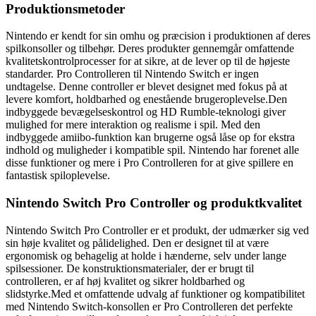
Produktionsmetoder
Nintendo er kendt for sin omhu og præcision i produktionen af ​​deres
spilkonsoller og tilbehør. Deres produkter gennemgår omfattende
kvalitetskontrolprocesser for at sikre, at de lever op til de højeste
standarder. Pro Controlleren til Nintendo Switch er ingen
undtagelse. Denne controller er blevet designet med fokus på at
levere komfort, holdbarhed og enestående brugeroplevelse.Den
indbyggede bevægelseskontrol og HD Rumble-teknologi giver
mulighed for mere interaktion og realisme i spil. Med den
indbyggede amiibo-funktion kan brugerne også låse op for ekstra
indhold og muligheder i kompatible spil. Nintendo har forenet alle
disse funktioner og mere i Pro Controlleren for at give spillere en
fantastisk spiloplevelse.
Nintendo Switch Pro Controller og produktkvalitet
Nintendo Switch Pro Controller er et produkt, der udmærker sig ved
sin høje kvalitet og pålidelighed. Den er designet til at være
ergonomisk og behagelig at holde i hænderne, selv under lange
spilsessioner. De konstruktionsmaterialer, der er brugt til
controlleren, er af høj kvalitet og sikrer holdbarhed og
slidstyrke.Med et omfattende udvalg af funktioner og kompatibilitet
med Nintendo Switch-konsollen er Pro Controlleren det perfekte