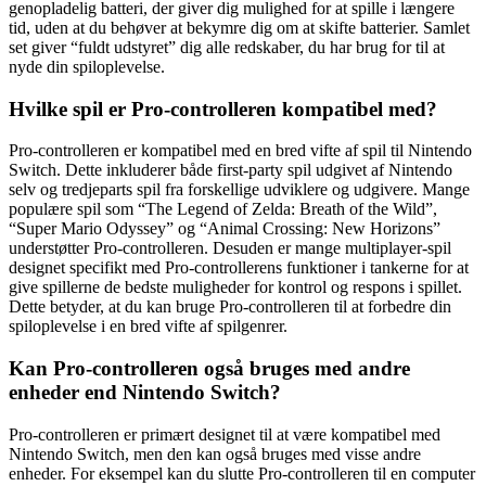
genopladelig batteri, der giver dig mulighed for at spille i længere
tid, uden at du behøver at bekymre dig om at skifte batterier. Samlet
set giver “fuldt udstyret” dig alle redskaber, du har brug for til at
nyde din spiloplevelse.
Hvilke spil er Pro-controlleren kompatibel med?
Pro-controlleren er kompatibel med en bred vifte af spil til Nintendo
Switch. Dette inkluderer både first-party spil udgivet af Nintendo
selv og tredjeparts spil fra forskellige udviklere og udgivere. Mange
populære spil som “The Legend of Zelda: Breath of the Wild”,
“Super Mario Odyssey” og “Animal Crossing: New Horizons”
understøtter Pro-controlleren. Desuden er mange multiplayer-spil
designet specifikt med Pro-controllerens funktioner i tankerne for at
give spillerne de bedste muligheder for kontrol og respons i spillet.
Dette betyder, at du kan bruge Pro-controlleren til at forbedre din
spiloplevelse i en bred vifte af spilgenrer.
Kan Pro-controlleren også bruges med andre
enheder end Nintendo Switch?
Pro-controlleren er primært designet til at være kompatibel med
Nintendo Switch, men den kan også bruges med visse andre
enheder. For eksempel kan du slutte Pro-controlleren til en computer