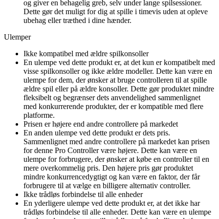
og giver en behagelig greb, selv under lange spilsessioner.
Dette gør det muligt for dig at spille i timevis uden at opleve
ubehag eller træthed i dine hænder.
Ulemper
Ikke kompatibel med ældre spilkonsoller
En ulempe ved dette produkt er, at det kun er kompatibelt med
visse spilkonsoller og ikke ældre modeller. Dette kan være en
ulempe for dem, der ønsker at bruge controlleren til at spille
ældre spil eller på ældre konsoller. Dette gør produktet mindre
fleksibelt og begrænser dets anvendelighed sammenlignet
med konkurrerende produkter, der er kompatible med flere
platforme.
Prisen er højere end andre controllere på markedet
En anden ulempe ved dette produkt er dets pris.
Sammenlignet med andre controllere på markedet kan prisen
for denne Pro Controller være højere. Dette kan være en
ulempe for forbrugere, der ønsker at købe en controller til en
mere overkommelig pris. Den højere pris gør produktet
mindre konkurrencedygtigt og kan være en faktor, der får
forbrugere til at vælge en billigere alternativ controller.
Ikke trådløs forbindelse til alle enheder
En yderligere ulempe ved dette produkt er, at det ikke har
trådløs forbindelse til alle enheder. Dette kan være en ulempe