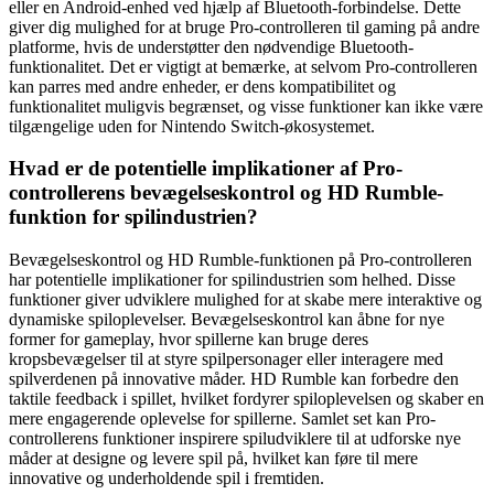
eller en Android-enhed ved hjælp af Bluetooth-forbindelse. Dette
giver dig mulighed for at bruge Pro-controlleren til gaming på andre
platforme, hvis de understøtter den nødvendige Bluetooth-
funktionalitet. Det er vigtigt at bemærke, at selvom Pro-controlleren
kan parres med andre enheder, er dens kompatibilitet og
funktionalitet muligvis begrænset, og visse funktioner kan ikke være
tilgængelige uden for Nintendo Switch-økosystemet.
Hvad er de potentielle implikationer af Pro-
controllerens bevægelseskontrol og HD Rumble-
funktion for spilindustrien?
Bevægelseskontrol og HD Rumble-funktionen på Pro-controlleren
har potentielle implikationer for spilindustrien som helhed. Disse
funktioner giver udviklere mulighed for at skabe mere interaktive og
dynamiske spiloplevelser. Bevægelseskontrol kan åbne for nye
former for gameplay, hvor spillerne kan bruge deres
kropsbevægelser til at styre spilpersonager eller interagere med
spilverdenen på innovative måder. HD Rumble kan forbedre den
taktile feedback i spillet, hvilket fordyrer spiloplevelsen og skaber en
mere engagerende oplevelse for spillerne. Samlet set kan Pro-
controllerens funktioner inspirere spiludviklere til at udforske nye
måder at designe og levere spil på, hvilket kan føre til mere
innovative og underholdende spil i fremtiden.