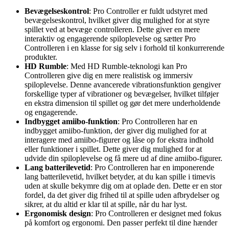
Bevægelseskontrol
: Pro Controller er fuldt udstyret med
bevægelseskontrol, hvilket giver dig mulighed for at styre
spillet ved at bevæge controlleren. Dette giver en mere
interaktiv og engagerende spiloplevelse og sætter Pro
Controlleren i en klasse for sig selv i forhold til konkurrerende
produkter.
HD Rumble
: Med HD Rumble-teknologi kan Pro
Controlleren give dig en mere realistisk og immersiv
spiloplevelse. Denne avancerede vibrationsfunktion gengiver
forskellige typer af vibrationer og bevægelser, hvilket tilføjer
en ekstra dimension til spillet og gør det mere underholdende
og engagerende.
Indbygget amiibo-funktion
: Pro Controlleren har en
indbygget amiibo-funktion, der giver dig mulighed for at
interagere med amiibo-figurer og låse op for ekstra indhold
eller funktioner i spillet. Dette giver dig mulighed for at
udvide din spiloplevelse og få mere ud af dine amiibo-figurer.
Lang batterilevetid
: Pro Controlleren har en imponerende
lang batterilevetid, hvilket betyder, at du kan spille i timevis
uden at skulle bekymre dig om at oplade den. Dette er en stor
fordel, da det giver dig frihed til at spille uden afbrydelser og
sikrer, at du altid er klar til at spille, når du har lyst.
Ergonomisk design
: Pro Controlleren er designet med fokus
på komfort og ergonomi. Den passer perfekt til dine hænder