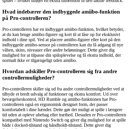
spillet – hvilket tilføjer en ekstra dimension til den taktile feedback.
Hvad indebærer den indbyggede amiibo-funktion
på Pro-controlleren?
Pro-controlleren har en indbygget amiibo-funktion, hvilket betyder,
at du kan bruge amiibo-figurer og kort til at låse op for eksklusivt
indhold i dine spil. Ved at placere amiibo-figurer eller kort på den
indbyggede amiibo-sensor på controlleren kan du få adgang til nye
våben, skins, niveauer eller andre belønninger. Dette giver dig
mulighed for at tilpasse din spiloplevelse og få ekstra indhold, der
normalt ikke er tilgængeligt uden amiibo.
Hvordan adskiller Pro-controlleren sig fra andre
controllermuligheder?
Pro-controlleren skiller sig ud fra andre controllermuligheder ved at
tilbyde et bredt udvalg af funktioner og ekstra komfort. Ud over
bevægelseskontrol, HD Rumble og amiibo-funktionen har Pro-
controlleren også en ergonomisk designet form, der passer
komfortabelt i dine hænder. Dette gør det muligt at spille i længere
tid uden at opleve ubehag eller træthed. Desuden er Pro-controlleren
kompatibel med Nintendo Switch og giver dig mulighed for at spille
både i docked-tilstand og håndholdt-tilstand. Dette giver dig