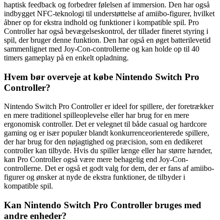
haptisk feedback og forbedrer følelsen af ​​immersion. Den har også
indbygget NFC-teknologi til understøttelse af amiibo-figurer, hvilket
åbner op for ekstra indhold og funktioner i kompatible spil. Pro
Controller har også bevægelseskontrol, der tillader fineret styring i
spil, der bruger denne funktion. Den har også en øget batterilevetid
sammenlignet med Joy-Con-controllerne og kan holde op til 40
timers gameplay på en enkelt opladning.
Hvem bør overveje at købe Nintendo Switch Pro
Controller?
Nintendo Switch Pro Controller er ideel for spillere, der foretrækker
en mere traditionel spilleoplevelse eller har brug for en mere
ergonomisk controller. Det er velegnet til både casual og hardcore
gaming og er især populær blandt konkurrenceorienterede spillere,
der har brug for den nøjagtighed og præcision, som en dedikeret
controller kan tilbyde. Hvis du spiller længe eller har større hænder,
kan Pro Controller også være mere behagelig end Joy-Con-
controllerne. Det er også et godt valg for dem, der er fans af amiibo-
figurer og ønsker at nyde de ekstra funktioner, de tilbyder i
kompatible spil.
Kan Nintendo Switch Pro Controller bruges med
andre enheder?