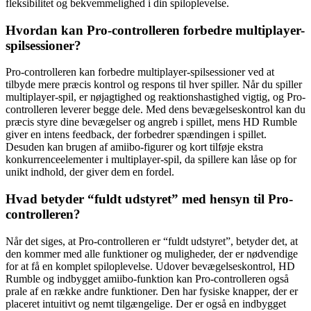
fleksibilitet og bekvemmelighed i din spiloplevelse.
Hvordan kan Pro-controlleren forbedre multiplayer-
spilsessioner?
Pro-controlleren kan forbedre multiplayer-spilsessioner ved at
tilbyde mere præcis kontrol og respons til hver spiller. Når du spiller
multiplayer-spil, er nøjagtighed og reaktionshastighed vigtig, og Pro-
controlleren leverer begge dele. Med dens bevægelseskontrol kan du
præcis styre dine bevægelser og angreb i spillet, mens HD Rumble
giver en intens feedback, der forbedrer spændingen i spillet.
Desuden kan brugen af amiibo-figurer og kort tilføje ekstra
konkurrenceelementer i multiplayer-spil, da spillere kan låse op for
unikt indhold, der giver dem en fordel.
Hvad betyder “fuldt udstyret” med hensyn til Pro-
controlleren?
Når det siges, at Pro-controlleren er “fuldt udstyret”, betyder det, at
den kommer med alle funktioner og muligheder, der er nødvendige
for at få en komplet spiloplevelse. Udover bevægelseskontrol, HD
Rumble og indbygget amiibo-funktion kan Pro-controlleren også
prale af en række andre funktioner. Den har fysiske knapper, der er
placeret intuitivt og nemt tilgængelige. Der er også en indbygget