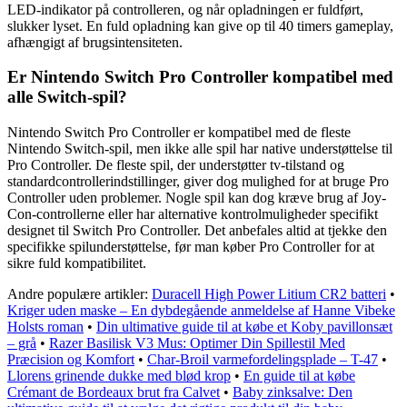
LED-indikator på controlleren, og når opladningen er fuldført,
slukker lyset. En fuld opladning kan give op til 40 timers gameplay,
afhængigt af brugsintensiteten.
Er Nintendo Switch Pro Controller kompatibel med
alle Switch-spil?
Nintendo Switch Pro Controller er kompatibel med de fleste
Nintendo Switch-spil, men ikke alle spil har native understøttelse til
Pro Controller. De fleste spil, der understøtter tv-tilstand og
standardcontrollerindstillinger, giver dog mulighed for at bruge Pro
Controller uden problemer. Nogle spil kan dog kræve brug af Joy-
Con-controllerne eller har alternative kontrolmuligheder specifikt
designet til Switch Pro Controller. Det anbefales altid at tjekke den
specifikke spilunderstøttelse, før man køber Pro Controller for at
sikre fuld kompatibilitet.
Andre populære artikler:
Duracell High Power Litium CR2 batteri
•
Kriger uden maske – En dybdegående anmeldelse af Hanne Vibeke
Holsts roman
•
Din ultimative guide til at købe et Koby pavillonsæt
– grå
•
Razer Basilisk V3 Mus: Optimer Din Spillestil Med
Præcision og Komfort
•
Char-Broil varmefordelingsplade – T-47
•
Llorens grinende dukke med blød krop
•
En guide til at købe
Crémant de Bordeaux brut fra Calvet
•
Baby zinksalve: Den