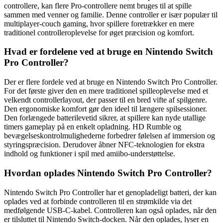
controllere, kan flere Pro-controllere nemt bruges til at spille
sammen med venner og familie. Denne controller er især populær til
multiplayer-couch gaming, hvor spillere foretrækker en mere
traditionel controlleroplevelse for øget præcision og komfort.
Hvad er fordelene ved at bruge en Nintendo Switch
Pro Controller?
Der er flere fordele ved at bruge en Nintendo Switch Pro Controller.
For det første giver den en mere traditionel spilleoplevelse med et
velkendt controllerlayout, der passer til en bred vifte af spilgenre.
Den ergonomiske komfort gør den ideel til længere spilsessioner.
Den forlængede batterilevetid sikrer, at spillere kan nyde utallige
timers gameplay på en enkelt opladning. HD Rumble og
bevægelseskontrolmulighederne forbedrer følelsen af ​​immersion og
styringspræcision. Derudover åbner NFC-teknologien for ekstra
indhold og funktioner i spil med amiibo-understøttelse.
Hvordan oplades Nintendo Switch Pro Controller?
Nintendo Switch Pro Controller har et genopladeligt batteri, der kan
oplades ved at forbinde controlleren til en strømkilde via det
medfølgende USB-C-kabel. Controlleren kan også oplades, når den
er tilsluttet til Nintendo Switch-docken. Når den oplades, lyser en